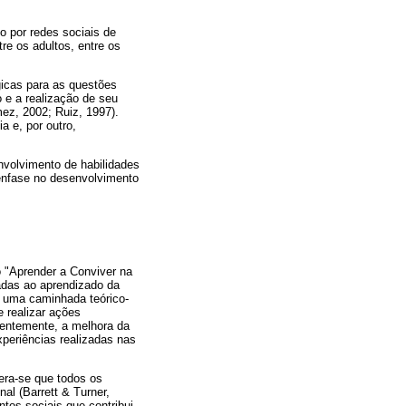
 por redes sociais de
re os adultos, entre os
gicas para as questões
o e a realização de seu
mez, 2002; Ruiz, 1997).
a e, por outro,
nvolvimento de habilidades
ênfase no desenvolvimento
eto "Aprender a Conviver na
nadas ao aprendizado da
de uma caminhada teórico-
 realizar ações
uentemente, a melhora da
periências realizadas nas
era-se que todos os
al (Barrett & Turner,
tos sociais que contribui