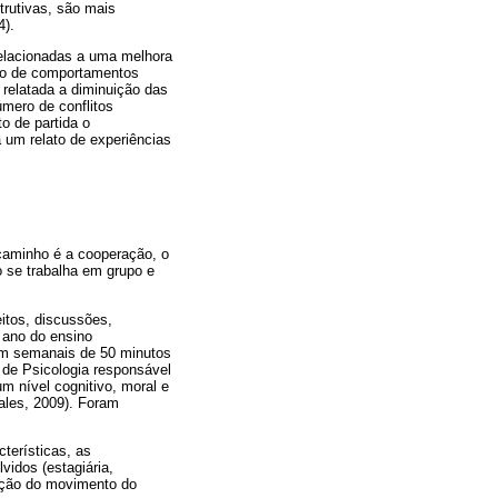
rutivas, são mais
4).
relacionadas a uma melhora
ção de comportamentos
relatada a diminuição das
mero de conflitos
 de partida o
 um relato de experiências
 caminho é a cooperação, o
o se trabalha em grupo e
eitos, discussões,
 ano do ensino
oram semanais de 50 minutos
a de Psicologia responsável
m nível cognitivo, moral e
ales, 2009). Foram
terísticas, as
vidos (estagiária,
ração do movimento do