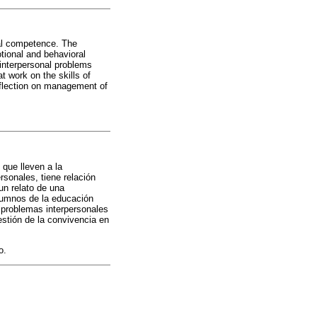
ial competence. The
otional and behavioral
n interpersonal problems
t work on the skills of
reflection on management of
 que lleven a la
rsonales, tiene relación
un relato de una
alumnos de la educación
e problemas interpersonales
gestión de la convivencia en
o.