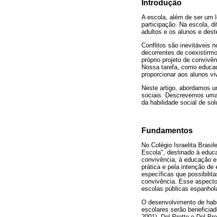
Introdução
A escola, além de ser um 
participação. Na escola, d
adultos e os alunos e deste
Conflitos são inevitáveis
decorrentes de coexistirmo
próprio projeto de convivê
Nossa tarefa, como educado
proporcionar aos alunos v
Neste artigo, abordamos u
sociais. Descrevemos uma
da habilidade social de so
Fundamentos
No Colégio Israelita Brasil
Escola", destinado à educa
convivência, à educação 
prática e pela intenção de
específicas que possibili
convivência. Esse aspecto
escolas públicas espanhol
O desenvolvimento de habi
escolares serão beneficiad
2001). Del Prette e Del Pr