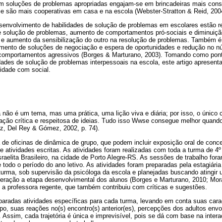
 soluções de problemas apropriadas engajam-se em brincadeiras mais const
 e são mais cooperativas em casa e na escola (Webster-Stratton & Reid, 200
senvolvimento de habilidades de solução de problemas em escolares estão 
e solução de problemas, aumento de comportamentos pró-sociais e diminui
, e aumento da sensibilização do outro na resolução de problemas. Também é 
mento de soluções de negociação e espera de oportunidades e redução no nú
comportamentos agressivos (Borges & Marturano, 2003). Tomando como ponto
ades de solução de problemas interpessoais na escola, este artigo apresenta
idade com social.
 não é um tema, mas uma prática, uma lição viva e diária; por isso, o único
tação crítica e respeitosa de ideias. Tudo isso Wwse consegue melhor quand
z, Del Rey & Gómez, 2002, p. 74).
a de oficinas de dinâmica de grupo, que podem incluir exposição oral de conc
e atividades escritas. As atividades foram realizadas com toda a turma de 4º
sraelita Brasileiro, na cidade de Porto Alegre-RS. As sessões de trabalho f
e todo o período do ano letivo. As atividades foram preparadas pela estagiári
rma, sob supervisão da psicóloga da escola e planejadas buscando atingir u
deração a etapa desenvolvimental dos alunos (Borges e Marturano, 2010; Mor
 a professora regente, que também contribuiu com críticas e sugestões.
aradas atividades específicas para cada turma, levando em conta suas carac
po, suas reações no(s) encontro(s) anterior(es), percepções dos adultos envol
c. Assim, cada trajetória é única e imprevisível, pois se dá com base na inte