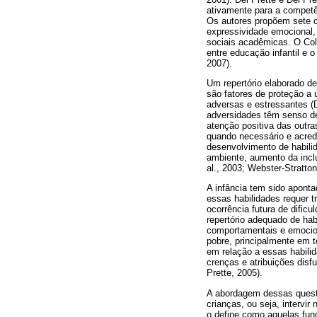
ativamente para a competê
Os autores propõem sete cl
expressividade emocional, 
sociais acadêmicas. O Colé
entre educação infantil e 
2007).
Um repertório elaborado de
são fatores de proteção a
adversas e estressantes (
adversidades têm senso de
atenção positiva das outra
quando necessário e acred
desenvolvimento de habili
ambiente, aumento da incl
al., 2003; Webster-Stratto
A infância tem sido aponta
essas habilidades requer t
ocorrência futura de dific
repertório adequado de hab
comportamentais e emocion
pobre, principalmente em 
em relação a essas habilid
crenças e atribuições disf
Prette, 2005).
A abordagem dessas questõ
crianças, ou seja, intervi
o define como aquelas fu