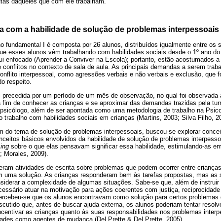
utas daqueles que com ele trabalham.
ia com a habilidade de solução de problemas interpessoais
o fundamental I é composta por 26 alunos, distribuídos igualmente entre os 
que esses alunos vêm trabalhando com habilidades sociais desde o 1º ano do 
i enfocado (Aprender a Conviver na Escola); portanto, estão acostumados a
 conflitos no contexto de sala de aula. As principais demandas a serem tra
onflito interpessoal, como agressões verbais e não verbais e exclusão, que 
o respeito.
oi precedida por um período de um mês de observação, no qual foi observada 
a fim de conhecer as crianças e se aproximar das demandas trazidas pela t
 psicólogo, além de ser apontada como uma metodologia de trabalho na Psico
 trabalho com habilidades sociais em crianças (Martins, 2003; Silva Filho, 2
em do tema de solução de problemas interpessoais, buscou-se explorar concei
nceitos básicos envolvidos da habilidade de solução de problemas interpess
ing
sobre o que elas pensavam significar essa habilidade, estimulando-as em
; Morales, 2009).
eram atividades de escrita sobre problemas que podem ocorrer entre crianças
m uma solução. As crianças responderam bem às tarefas propostas, mas as 
nsiderar a complexidade de algumas situações. Sabe-se que, além de instruir
cessário atuar na motivação para ações coerentes com justiça, reciprocidad
percebeu-se que os alunos encontravam como solução para certos problemas 
iscutido que, antes de buscar ajuda externa, os alunos poderiam tentar resol
centivar as crianças quanto às suas responsabilidades nos problemas interpe
dades como agentes de mudança (Del Prette & Del Prette, 2005).