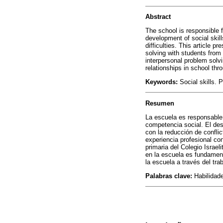
Abstract
The school is responsible 
development of social skill
difficulties. This article 
solving with students from 
interpersonal problem solvi
relationships in school thro
Keywords:
Social skills. 
Resumen
La escuela es responsable 
competencia social. El desa
con la reducción de confli
experiencia profesional co
primaria del Colegio Israe
en la escuela es fundamenta
la escuela a través del tra
Palabras clave:
Habilidade