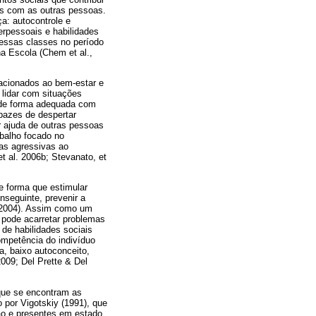
os com as outras pessoas.
ça: autocontrole e
erpessoais e habilidades
s essas classes no período
na Escola (Chem et al.,
lacionados ao bem-estar e
lidar com situações
r de forma adequada com
pazes de despertar
r ajuda de outras pessoas
abalho focado no
as agressivas ao
 al. 2006b; Stevanato, et
e forma que estimular
nseguinte, prevenir a
d, 2004). Assim como um
pode acarretar problemas
de habilidades sociais
ompetência do indivíduo
a, baixo autoconceito,
2009; Del Prette & Del
que se encontram as
 por Vigotskiy (1991), que
o e presentes em estado