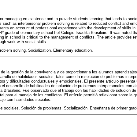
for managing co-existence and to provide students learning that leads to soc
s such as interpersonal problem solving is related to reduced conflict and em
presents an account of professional experience with the development of skills i
4º grade of elementary school I of Colégio Israelita Brasileiro. It was noted tha
ng in school is critical to the management of conflicts. The article provides 
ugh work with social skills.
Problem solving. Socialization. Elementary education.
de la gestión de la convivencia y de proporcionar a los alumnos aprendizajes
rrollo de habilidades sociales, tales como la resolución de problemas interpe
ctos y dificultades conductuales y emocionales. El presente artículo presenta 
n el desarrollo de habilidades de solución de problemas interpersonales con 
lita Brasileño. Fue observado que el trabajo con las habilidades de solución d
l para el manejo de los conflictos. El artículo permitió reflexionar sobre la 
bajo con habilidades sociales.
s sociales. Solución de problemas. Socialización. Enseñanza de primer grad