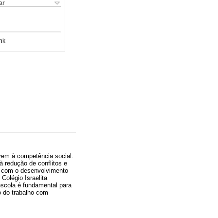
ar
nk
vem à competência social.
à redução de conflitos e
al com o desenvolvimento
Colégio Israelita
escola é fundamental para
o do trabalho com