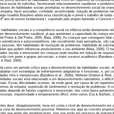
ncia social do indivíduo, favorecendo relacionamentos saudáveis e produtiv
asses de habilidades sociais prioritárias no desenvolvimento social da crian
empatia, fazer amizades, civilidade, assertividade, solução de problemas int
gio Israelita Brasileiro adota essa classificação e prevê o trabalho de toda
o 4º ano do ensino fundamental I, suportado pelo projeto Aprender a Conviver 
 habilidades sociais e a competência social na infância estão diretamente re
 um desenvolvimento saudável, já que aumentam a capacidade da criança em 
Del Prette & Del Prette, 2005; Maia, 2006). As crianças que conseguem lida
 autoeficácia e autocompetência, são socialmente mais perceptivas, são ca
s pessoas, têm habilidades de resolução de problemas, habilidade de solicita
itam que podem influenciar positivamente o seu ambiente (Maia, 2006). O tr
dades sociais e emocionais em crianças pode resultar em redução de respost
usão com pares e grupos pró-sociais, e maior sucesso acadêmico (Bandeira et
n & Reid, 2004).
da como um período crítico para o desenvolvimento de habilidades sociais, d
rabalhar com estratégias de enfrentamento adaptativas e funcionais, e, por co
uldades intra e interpessoais (Bandeira et al., 2006a; Webster-Stratton & Rei
ilidades sociais está relacionado a um desenvolvimento satisfatório, o
déficit
ais. Essas dificuldades ocorrem, de modo geral, por causa de um repertório 
termos de empatia, expressão de sentimentos e resolução de problemas. A c
ades depende de fatores cognitivos e emocionais, tais como baixa autoestim
uncionais, impulsividade e temperamento difícil, entre outros (Cia & Barham, 
es deve, obrigatoriamente, levar em conta o nível de desenvolvimento em 
r na zona de desenvolvimento proximal. Referimo-nos aqui ao conceito proposto
nções que ainda não amadureceram, mas que estão em processo de maturaçã