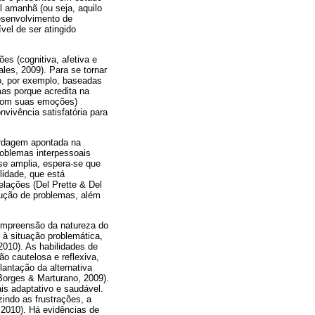
l amanhã (ou seja, aquilo
desenvolvimento de
el de ser atingido
s (cognitiva, afetiva e
les, 2009). Para se tornar
to, por exemplo, baseadas
mas porque acredita na
r com suas emoções)
vivência satisfatória para
bordagem apontada na
roblemas interpessoais
 se amplia, espera-se que
lidade, que está
elações (Del Prette & Del
lução de problemas, além
ompreensão da natureza do
 à situação problemática,
2010). As habilidades de
 cautelosa e reflexiva,
antação da alternativa
Borges & Marturano, 2009).
is adaptativo e saudável.
indo as frustrações, a
 2010). Há evidências de