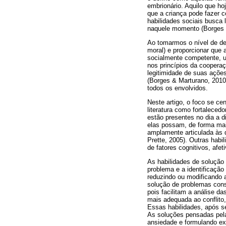
embrionário. Aquilo que ho
que a criança pode fazer 
habilidades sociais busca
naquele momento (Borges 
Ao tomarmos o nível de de
moral) e proporcionar que 
socialmente competente, 
nos princípios da cooperaç
legitimidade de suas açõe
(Borges & Marturano, 2010
todos os envolvidos.
Neste artigo, o foco se ce
literatura como fortaleced
estão presentes no dia a d
elas possam, de forma mai
amplamente articulada às d
Prette, 2005). Outras habi
de fatores cognitivos, afe
As habilidades de solução
problema e a identificaçã
reduzindo ou modificando a
solução de problemas con
pois facilitam a análise 
mais adequada ao conflito,
Essas habilidades, após s
As soluções pensadas pela
ansiedade e formulando ex