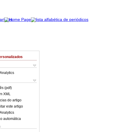
ersonalizados
Analytics
ês (pdf)
em XML
cias do artigo
tar este artigo
Analytics
o automática
s