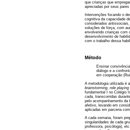
que crianças que empregam
apreciadas por seus pares
Intervenções focando o de
cognitiva da capacidade d
considerados antissociais
soluções de força, com au
envolvendo crianças com 
desenvolvimento de habilid
com o trabalho dessa habil
Método
Ensinar convivência
diálogo e a confron
em cooperação (Rui
A metodologia utilizada é 
brainstorming
,
role playing
fundamental I no Colégio I
cada, transcorridas durant
pelo acompanhamento da tu
afetivo, levando em consi
aplicadas em parceria com
A cada semana, foram prep
singularidades de cada gru
professora, psicóloga), et