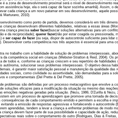
je é a zona de desenvolvimento proximal será o nível de desenvolvimento rea
com assistência hoje, ela o será capaz de fazer sozinha amanhã). Assim, o 
 levar cada criança a um novo patamar em seu desenvolvimento, aquele possív
& Marturano, 2010).
senvolvimento como ponto de partida, devemos considerá-lo em três dimensõe
as crianças desenvolvam diferentes habilidades, relativas a essas áreas (Mora
uma criança precisa
saber fazer
(buscar soluções alternativas para um confli
ão e da reciprocidade);
querer fazer
(não por estar coagida ou pressionada, 
s) e
ser capaz de fazer
(ou seja, dispor de autocontrole suficiente para lida
). Desenvolver certa competência nos três aspectos é essencial para uma con
ntra no trabalho com a habilidade de solução de problemas interpessoais, a
ora da competência social em crianças (Webster-Stratton & Reid, 2004). Os p
ia de todos e, conforme as crianças crescem e seu repertório de habilidades
s autônoma, solucionar seus problemas interpessoais. O objetivo dessa habi
emais, é garantir maior satisfação pessoal e manutenção da qualidade das r
lidades sociais, como civilidade ou assertividade, são demandadas para a so
tivos e comportamentais (Del Prette & Del Prette, 2005).
 de problemas são definidas por um processo metacognitivo que envolve a c
o de soluções eficazes para a modificação da situação ou mesmo das reações
s emoções negativas geradas pela situação. (Nezu, 1986; D'Zurilla & Nezu, 
sistem em um processo de aprendizagem que promove uma tomada de decisão
das consequências de cada comportamento emitido e permitem a escolha e impl
 evitando a emissão de respostas agressivas e fortalecendo o autocontrole (
erem aprendidas, tendem a levar a criança a enfrentar problemas de modo ma
 criança devem fazer parte de sua possibilidade e capacidade de ação, reduz
pectativas reais sobre o comportamento do outro (Rodrigues, Dias & Freitas,