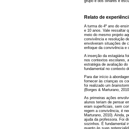
grupo e dos olhares e esc
Relato de experiênc
A turma do 4º ano do ensin
e 10 anos. Vale ressaltar 
meio do mesmo projeto aqu
convivência e resolução de
envolveram situações de c
enfoque da convivência e d
A inserção da estagiária f
nos contextos escolares, 
estratégia de avaliação do
fundamental no contexto do
Para dar início à abordag
fornecer às crianças os co
foi realizado um
brainstorm
(Borges & Marturano, 2010
As primeiras ações envolv
alunos teriam de pensar e
eram superficiais, sem co
regem a convivência, é ne
Marturano, 2010). Ainda, 
ajuda da professora. Foi d
sozinhos. É fundamental in
quanto às suas potenciali