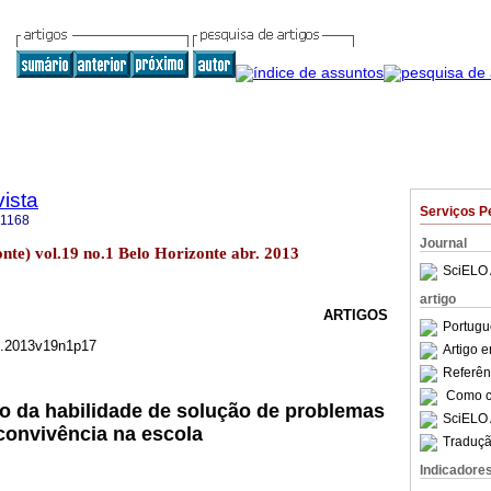
ista
Serviços P
-1168
Journal
onte) vol.19 no.1 Belo Horizonte abr. 2013
SciELO 
artigo
ARTIGOS
Portugu
3.2013v19n1p17
Artigo 
Referên
Como ci
o da habilidade de solução de problemas
SciELO 
 convivência na escola
Traduçã
Indicadore