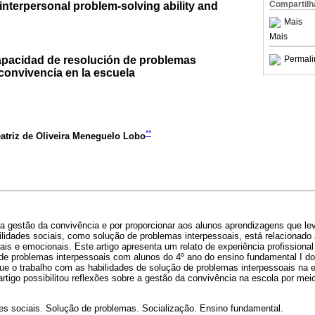
Compartilh
nterpersonal problem-solving ability and
Mais
Mais
Permali
capacidad de resolución de problemas
 convivencia en la escuela
**
atriz de Oliveira Meneguelo Lobo
la gestão da convivência e por proporcionar aos alunos aprendizagens que le
idades sociais, como solução de problemas interpessoais, está relacionado 
is e emocionais. Este artigo apresenta um relato de experiência profission
de problemas interpessoais com alunos do 4º ano do ensino fundamental I do 
que o trabalho com as habilidades de solução de problemas interpessoais na 
artigo possibilitou reflexões sobre a gestão da convivência na escola por mei
es sociais. Solução de problemas. Socialização. Ensino fundamental.