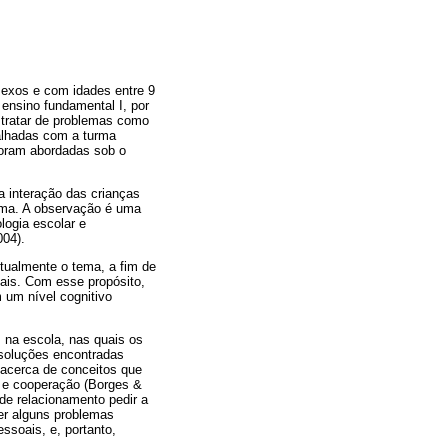
sexos e com idades entre 9
ensino fundamental I, por
 tratar de problemas como
balhadas com a turma
foram abordadas sob o
a interação das crianças
urma. A observação é uma
logia escolar e
004).
tualmente o tema, a fim de
oais. Com esse propósito,
 um nível cognitivo
 na escola, nas quais os
soluções encontradas
 acerca de conceitos que
e e cooperação (Borges &
de relacionamento pedir a
ver alguns problemas
ssoais, e, portanto,