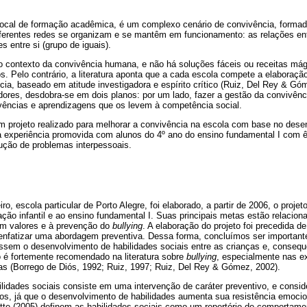
local de formação acadêmica, é um complexo cenário de convivência, formado
iferentes redes se organizam e se mantêm em funcionamento: as relações ent
s entre si (grupo de iguais).
 no contexto da convivência humana, e não há soluções fáceis ou receitas má
s. Pelo contrário, a literatura aponta que a cada escola compete a elaboraçã
ncia, baseado em atitude investigadora e espírito crítico (Ruiz, Del Rey & Gó
res, desdobra-se em dois planos: por um lado, fazer a gestão da convivênci
ivências e aprendizagens que os levem à competência social.
m projeto realizado para melhorar a convivência na escola com base no dese
 experiência promovida com alunos do 4º ano do ensino fundamental I com 
lução de problemas interpessoais.
eiro, escola particular de Porto Alegre, foi elaborado, a partir de 2006, o proj
ção infantil e ao ensino fundamental I. Suas principais metas estão relacio
em valores e à prevenção do
bullying
. A elaboração do projeto foi precedida 
 enfatizar uma abordagem preventiva. Dessa forma, concluímos ser importante
tassem o desenvolvimento de habilidades sociais entre as crianças e, conseq
 é fortemente recomendado na literatura sobre
bullying
, especialmente nas ex
as (Borrego de Diós, 1992; Ruiz, 1997; Ruiz, Del Rey & Gómez, 2002).
lidades sociais consiste em uma intervenção de caráter preventivo, e consid
os, já que o desenvolvimento de habilidades aumenta sua resistência emocion
ette (2005) definem as habilidades sociais como um repertório de comportamen