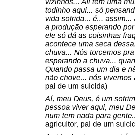
vizinhos... Ali tem uma mu
todinho aqui... só pensand
vida sofrida... é... assim..
a produção esperando por
ele só dá as coisinhas f
acontece uma seca dessa.
chuva... Nós torcemos pr
esperando a chuva... quand
Quando passa um dia e não
não chove... nós vivemos 
pai de um suicida)
Aí, meu Deus, é um sofrim
pessoa viver aqui, meu Deu
num tem nada para gente..
agricultor, pai de um suici