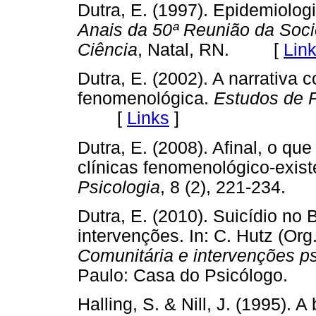
Dutra, E. (1997). Epidemiolog
Anais da 50ª Reunião da Soci
Ciência
, Natal, RN. [
Lin
Dutra, E. (2002). A narrativa
fenomenológica.
Estudos de P
[
Links
]
Dutra, E. (2008). Afinal, o que
clínicas fenomenológico-exis
Psicologia
, 8 (2), 221-234
Dutra, E. (2010). Suicídio no 
intervenções. In: C. Hutz (Org
Comunitária e intervenções p
Paulo: Casa do Psicólogo
Halling, S. & Nill, J. (1995). A 