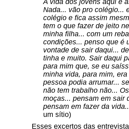
A vida dos jovens aqui é a
Nada... vão pro colégio... 
colégio e fica assim mesmo
tem o que fazer de jeito ne
minha filha... com um reban
condições... penso que é 
vontade de sair daqui... de
tinha e muito. Sair daqui 
para mim que, se eu saíss
minha vida, para mim, era
pessoa podia arrumar... sei
não tem trabalho não... Os 
moças... pensam em sair d
pensam em fazer da vida..
um sítio)
Esses excertos das entrevistas