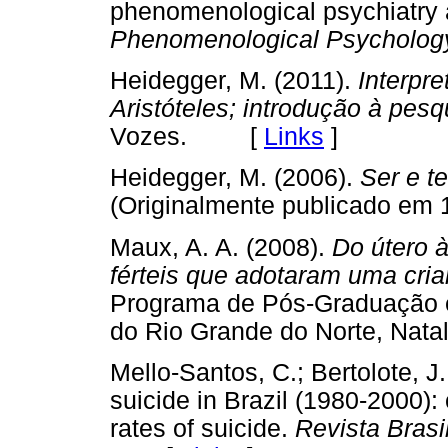
phenomenological psychiatry
Phenomenological Psycholog
Heidegger, M. (2011).
Interpr
Aristóteles; introdução à pes
Vozes. [
Links
]
Heidegger, M. (2006).
Ser e t
(Originalmente publicado 
Maux, A. A. (2008).
Do útero 
férteis que adotaram uma cri
Programa de Pós-Graduação e
do Rio Grande do Norte, N
Mello-Santos, C.; Bertolote, J
suicide in Brazil (1980-2000):
rates of suicide.
Revista Brasil