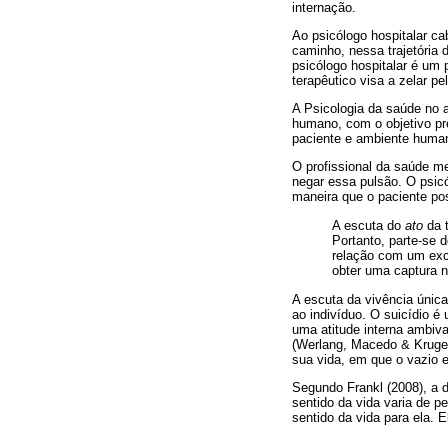
internação.
Ao psicólogo hospitalar ca
caminho, nessa trajetória 
psicólogo hospitalar é um p
terapêutico visa a zelar pe
A Psicologia da saúde no 
humano, com o objetivo pre
paciente e ambiente huma
O profissional da saúde me
negar essa pulsão. O psicó
maneira que o paciente pos
A escuta do
ato
da t
Portanto, parte-se 
relação com um exce
obter uma captura n
A escuta da vivência única
ao indivíduo. O suicídio 
uma atitude interna ambiva
(Werlang, Macedo & Kruger
sua vida, em que o vazio e
Segundo Frankl (2008), a 
sentido da vida varia de 
sentido da vida para ela. 