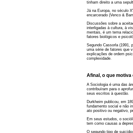
tinham direito a uma sepu
Já na Europa, no século XV
encarcerado (Venco & Barr
Discussões sobre a aceitaç
interligadas à cultura, à 
mentais, é um tema relaci
fatores biológicos e psico
Segundo Cassorla (1991, p
uma série de fatores que v
explicações de ordem psico
complexidade.
Afinal, o que motiva
A Sociologia é uma das áre
contribuíram para o aprof
seus escritos à questão.
Durkheim publicou, em 1897
fundamento social e não in
ato positivo ou negativo, p
Em seus estudos, o sociólog
tem como causas a depress
O segundo tipo de suicídio