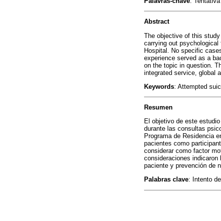
Palavras-chave
: Tentativa
Abstract
The objective of this study
carrying out psychological
Hospital. No specific case
experience served as a back
on the topic in question. 
integrated service, global a
Keywords
: Attempted suic
Resumen
El objetivo de este estudio 
durante las consultas psico
Programa de Residencia en 
pacientes como participant
considerar como factor moti
consideraciones indicaron l
paciente y prevención de n
Palabras clave
: Intento d