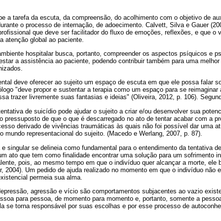
be a tarefa da escuta, da compreensão, do acolhimento com o objetivo de auxi
durante o processo de internação, de adoecimento. Calvett, Silva e Gauer (2
rofissional que deve ser facilitador do fluxo de emoções, reflexões, e que o 
la atenção global ao paciente.
ambiente hospitalar busca, portanto, compreender os aspectos psíquicos e ps
star a assistência ao paciente, podendo contribuir também para uma melhor r
nizados.
ntal deve oferecer ao sujeito um espaço de escuta em que ele possa falar s
logo "deve propor e sustentar a terapia como um espaço para se reimaginar a 
sa trazer livremente suas fantasias e ideias" (Oliveira, 2012, p. 106). Seg
entativa de suicídio pode ajudar o sujeito a criar e/ou desenvolver sua potenc
do pressuposto de que o que é descarregado no ato de tentar acabar com a pr
sso derivado de vivências traumáticas às quais não foi possível dar uma atr
o mundo representacional do sujeito. (Macedo e Werlang, 2007, p. 87).
 e singular se delineia como fundamental para o entendimento da tentativa de 
é um ato que tem como finalidade encontrar uma solução para um sofrimento i
lente, pois, ao mesmo tempo em que o indivíduo quer alcançar a morte, ele 
, 2004). Um pedido de ajuda realizado no momento em que o indivíduo não e
xistencial permeia sua alma.
depressão, agressão e vício são comportamentos subjacentes ao vazio existe
pessoa para pessoa, de momento para momento e, portanto, somente a pessoa
Ela se torna responsável por suas escolhas e por esse processo de autoconh