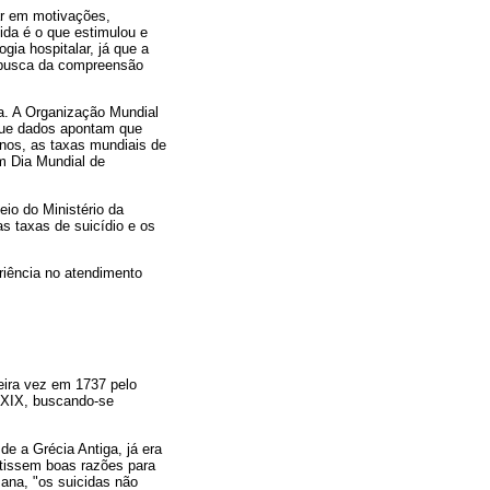
sar em motivações,
ida é o que estimulou e
gia hospitalar, já que a
 a busca da compreensão
ma. A Organização Mundial
 que dados apontam que
nos, as taxas mundiais de
m Dia Mundial de
io do Ministério da
s taxas de suicídio e os
eriência no atendimento
eira vez em 1737 pelo
o XIX, buscando-se
e a Grécia Antiga, já era
tissem boas razões para
mana, "os suicidas não