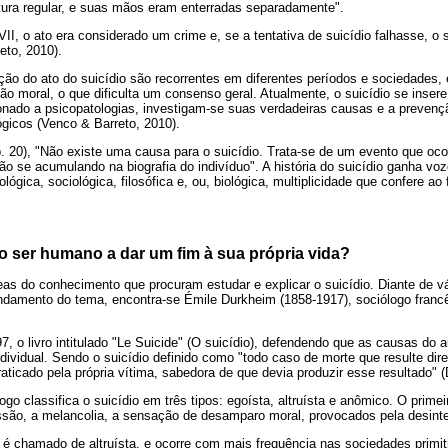
ltura regular, e suas mãos eram enterradas separadamente".
II, o ato era considerado um crime e, se a tentativa de suicídio falhasse, o 
eto, 2010).
ão do ato do suicídio são recorrentes em diferentes períodos e sociedades, 
visão moral, o que dificulta um consenso geral. Atualmente, o suicídio se inse
onado a psicopatologias, investigam-se suas verdadeiras causas e a prevenç
lógicos (Venco & Barreto, 2010).
. 20), "Não existe uma causa para o suicídio. Trata-se de um evento que oc
ão se acumulando na biografia do indivíduo". A história do suicídio ganha voz
lógica, sociológica, filosófica e, ou, biológica, multiplicidade que confere a
 o ser humano a dar um fim à sua própria vida?
as do conhecimento que procuram estudar e explicar o suicídio. Diante de v
undamento do tema, encontra-se Émile Durkheim (1858-1917), sociólogo franc
, o livro intitulado "Le Suicide" (O suicídio), defendendo que as causas do 
dividual. Sendo o suicídio definido como "todo caso de morte que resulte dir
raticado pela própria vítima, sabedora de que devia produzir esse resultado" 
o classifica o suicídio em três tipos: egoísta, altruísta e anômico. O primeir
ão, a melancolia, a sensação de desamparo moral, provocados pela desinte
 é chamado de altruísta, e ocorre com mais frequência nas sociedades primi