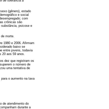
l de tolerância à
 sexo (gênero), estado
 demográfico e social
; desempregado; com
ças crônicas são
e substância, psicose e
 de morte.
ntre 1980 e 2006. Afirmam
siderado baixo se
e entre jovens, todavia
os 20 aos 59 anos.
 os dez que registram os
o superem o número de
izou uma tentativa de
i para o aumento na taxa
ão de atendimento do
o acompanham durante a