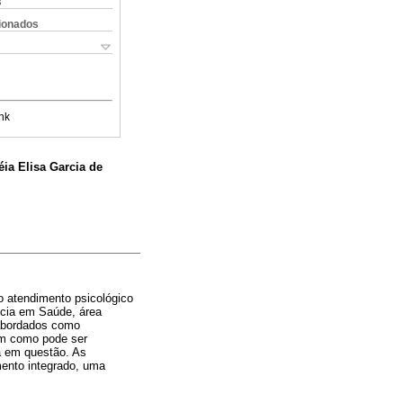
s
cionados
nk
éia Elisa Garcia de
 no atendimento psicológico
ncia em Saúde, área
 abordados como
sim como pode ser
a em questão. As
mento integrado, uma