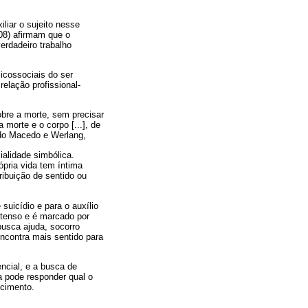
liar o sujeito nesse
008) afirmam que o
verdadeiro trabalho
icossociais do ser
elação profissional-
obre a morte, sem precisar
morte e o corpo [...], de
undo Macedo e Werlang,
ialidade simbólica.
ópria vida tem íntima
ibuição de sentido ou
suicídio e para o auxílio
ntenso e é marcado por
busca ajuda, socorro
ncontra mais sentido para
ncial, e a busca de
 pode responder qual o
ecimento.