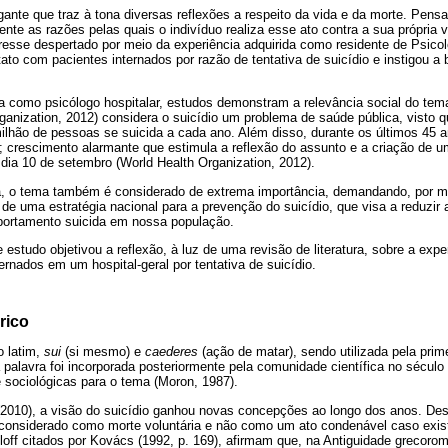
gante que traz à tona diversas reflexões a respeito da vida e da morte. Pen
te as razões pelas quais o indivíduo realiza esse ato contra a sua própria v
teresse despertado por meio da experiência adquirida como residente de Psicolo
tato com pacientes internados por razão de tentativa de suicídio e instigou
ca como psicólogo hospitalar, estudos demonstram a relevância social do te
ganization, 2012) considera o suicídio um problema de saúde pública, visto
hão de pessoas se suicida a cada ano. Além disso, durante os últimos 45 a
 crescimento alarmante que estimula a reflexão do assunto e a criação de u
dia 10 de setembro (World Health Organization, 2012).
ra, o tema também é considerado de extrema importância, demandando, por me
e uma estratégia nacional para a prevenção do suicídio, que visa a reduzir a
ortamento suicida em nossa população.
e estudo objetivou a reflexão, à luz de uma revisão de literatura, sobre a exp
ernados em um hospital-geral por tentativa de suicídio.
rico
o latim,
sui
(si mesmo) e
caederes
(ação de matar), sendo utilizada pela prim
palavra foi incorporada posteriormente pela comunidade científica no sécul
e sociológicas para o tema (Moron, 1987).
2010), a visão do suicídio ganhou novas concepções ao longo dos anos. Desd
considerado como morte voluntária e não como um ato condenável caso exis
loff citados por Kovács (1992, p. 169), afirmam que, na Antiguidade grecoro