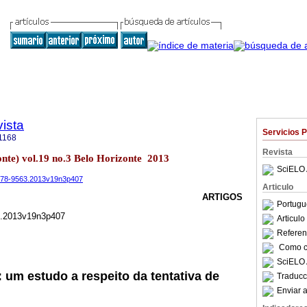
ista
Servicios 
1168
Revista
zonte) vol.19 no.3 Belo Horizonte 2013
SciELO 
.1678-9563.2013v19n3p407
Articulo
ARTIGOS
Portugu
3.2013v19n3p407
Articul
Referenc
Como ci
SciELO 
: um estudo a respeito da tentativa de
Traducc
Enviar a