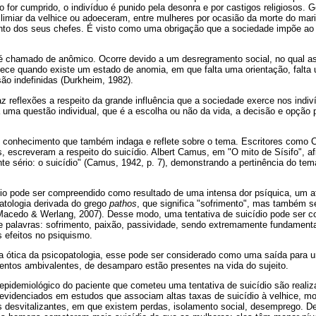
for cumprido, o indivíduo é punido pela desonra e por castigos religiosos. G
miar da velhice ou adoeceram, entre mulheres por ocasião da morte do marid
nto dos seus chefes. É visto como uma obrigação que a sociedade impõe ao 
io é chamado de anômico. Ocorre devido a um desregramento social, no qual 
tece quando existe um estado de anomia, em que falta uma orientação, falta
são indefinidas (Durkheim, 1982).
az reflexões a respeito da grande influência que a sociedade exerce nos ind
a uma questão individual, que é a escolha ou não da vida, a decisão e opção p
do conhecimento que também indaga e reflete sobre o tema. Escritores como 
, escreveram a respeito do suicídio. Albert Camus, em "O mito de Sísifo", a
nte sério: o suicídio" (Camus, 1942, p. 7), demonstrando a pertinência do te
ídio pode ser compreendido como resultado de uma intensa dor psíquica, um a
patologia derivada do grego
pathos
, que significa "sofrimento", mas também s
(Macedo & Werlang, 2007). Desse modo, uma tentativa de suicídio pode ser 
palavras: sofrimento, paixão, passividade, sendo extremamente fundamenta
s efeitos no psiquismo.
 a ótica da psicopatologia, esse pode ser considerado como uma saída para 
entos ambivalentes, de desamparo estão presentes na vida do sujeito.
 epidemiológico do paciente que cometeu uma tentativa de suicídio são reali
s evidenciados em estudos que associam altas taxas de suicídio à velhice, 
es desvitalizantes, em que existem perdas, isolamento social, desemprego. 