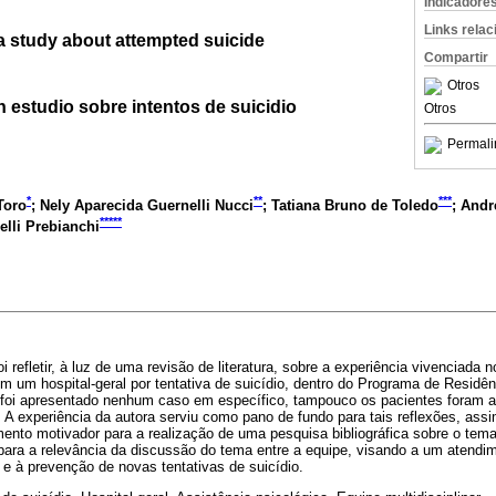
Indicadore
Links rela
 a study about attempted suicide
Compartir
Otros
un estudio sobre intentos de suicidio
Otros
Permali
*
**
***
Toro
; Nely Aparecida Guernelli Nucci
; Tatiana Bruno de Toledo
; Andr
*****
elli Prebianchi
oi refletir, à luz de uma revisão de literatura, sobre a experiência vivenciada
m um hospital-geral por tentativa de suicídio, dentro do Programa de Residê
o foi apresentado nenhum caso em específico, tampouco os pacientes foram
. A experiência da autora serviu como pano de fundo para tais reflexões, as
nto motivador para a realização de uma pesquisa bibliográfica sobre o tem
ara a relevância da discussão do tema entre a equipe, visando a um atendi
 e à prevenção de novas tentativas de suicídio.