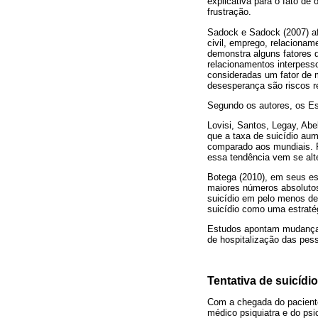
explicativa para o fato de
frustração.
Sadock e Sadock (2007) af
civil, emprego, relacioname
demonstra alguns fatores 
relacionamentos interpesso
consideradas um fator de m
desesperança são riscos r
Segundo os autores, os Es
Lovisi, Santos, Legay, Abe
que a taxa de suicídio au
comparado aos mundiais. R
essa tendência vem se alte
Botega (2010), em seus est
maiores números absolutos
suicídio em pelo menos dez
suicídio como uma estraté
Estudos apontam mudança n
de hospitalização das pess
Tentativa de suicídio
Com a chegada do paciente 
médico psiquiatra e do psi