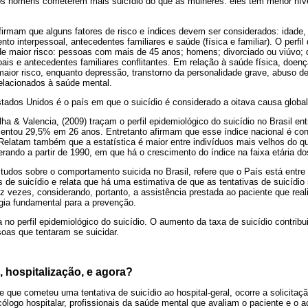
 os homens cometerem mais suicídio do que as mulheres: eles têm menor níve
irmam que alguns fatores de risco e índices devem ser considerados: idade,
nto interpessoal, antecedentes familiares e saúde (física e familiar). O perfil
de maior risco: pessoas com mais de 45 anos; homens; divorciado ou viúvo
ais e antecedentes familiares conflitantes. Em relação à saúde física, doen
aior risco, enquanto depressão, transtorno da personalidade grave, abuso d
elacionados à saúde mental.
tados Unidos é o país em que o suicídio é considerado a oitava causa global
lha & Valencia, (2009) traçam o perfil epidemiológico do suicídio no Brasil e
mentou 29,5% em 26 anos. Entretanto afirmam que esse índice nacional é con
elatam também que a estatística é maior entre indivíduos mais velhos do qu
rando a partir de 1990, em que há o crescimento do índice na faixa etária d
udos sobre o comportamento suicida no Brasil, refere que o País está entre
 de suicídio e relata que há uma estimativa de que as tentativas de suicídi
 vezes, considerando, portanto, a assistência prestada ao paciente que real
gia fundamental para a prevenção.
o perfil epidemiológico do suicídio. O aumento da taxa de suicídio contribu
oas que tentaram se suicidar.
, hospitalização, e agora?
que cometeu uma tentativa de suicídio ao hospital-geral, ocorre a solicitaç
cólogo hospitalar, profissionais da saúde mental que avaliam o paciente e 