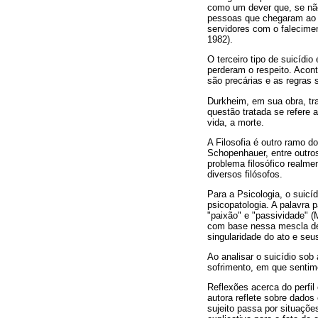
como um dever que, se não 
pessoas que chegaram ao li
servidores com o falecime
1982).
O terceiro tipo de suicíd
perderam o respeito. Acon
são precárias e as regras 
Durkheim, em sua obra, tr
questão tratada se refere 
vida, a morte.
A Filosofia é outro ramo 
Schopenhauer, entre outros
problema filosófico realme
diversos filósofos.
Para a Psicologia, o suic
psicopatologia. A palavra 
"paixão" e "passividade" 
com base nessa mescla de 
singularidade do ato e seu
Ao analisar o suicídio sob
sofrimento, em que sentim
Reflexões acerca do perfil
autora reflete sobre dado
sujeito passa por situaçõ