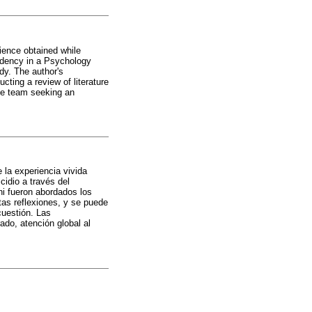
rience obtained while
sidency in a Psychology
dy. The author's
cting a review of literature
the team seeking an
e la experiencia vivida
cidio a través del
ni fueron abordados los
tas reflexiones, y se puede
cuestión. Las
ado, atención global al