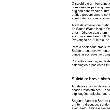
O suicídio é um tema insti
compreender psicologicamen
originou este trabalho. In
prática proporcionou o con
aprofundada sobre o tema.
Além da experiência práti
de Saúde (World Health Or
uma média de quase um mil
suicídio aumentaram 60 %;
Prevenção ao Suicídio, no 
Para a sociedade brasilei
Saúde, o desenvolvimento d
danos associados ao comp
Portanto a realização dest
psicológico a pacientes int
Suicídio: breve histó
A palavra suicídio deriva d
abade Desfointaines. Essa 
explicações psiquiátricas 
Segundo Venco e Barreto (
um tema discutido, sendo 
executá-lo. Kalina e Kovad