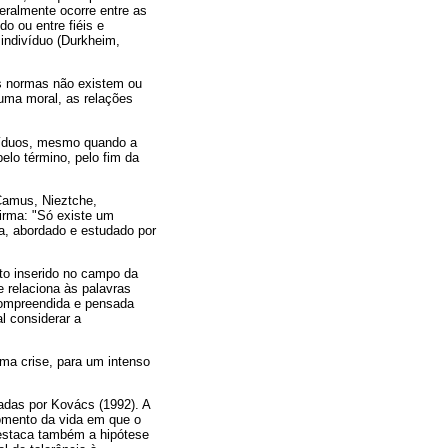
eralmente ocorre entre as
o ou entre fiéis e
indivíduo (Durkheim,
as normas não existem ou
 uma moral, as relações
ivíduos, mesmo quando a
elo término, pelo fim da
Camus, Nieztche,
firma: "Só existe um
ma, abordado e estudado por
to inserido no campo da
e relaciona às palavras
compreendida e pensada
l considerar a
uma crise, para um intenso
zadas por Kovács (1992). A
momento da vida em que o
Destaca também a hipótese