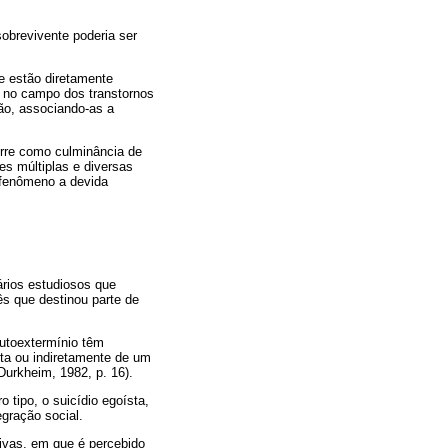
sobrevivente poderia ser
e estão diretamente
re no campo dos transtornos
ão, associando-as a
orre como culminância de
es múltiplas e diversas
o fenômeno a devida
ários estudiosos que
ês que destinou parte de
autoextermínio têm
eta ou indiretamente de um
(Durkheim, 1982, p. 16).
o tipo, o suicídio egoísta,
gração social.
tivas, em que é percebido