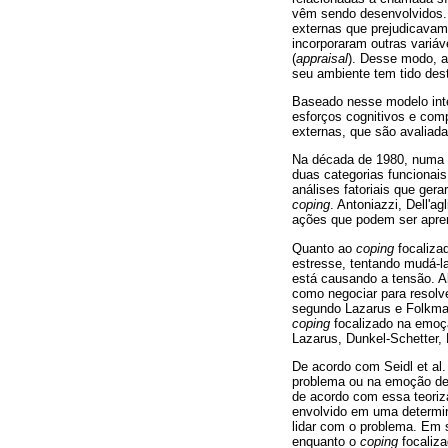
vêm sendo desenvolvidos. 
externas que prejudicavam
incorporaram outras variá
(
appraisal
). Desse modo, a
seu ambiente tem tido des
Baseado nesse modelo inte
esforços cognitivos e comp
externas, que são avaliad
Na década de 1980, numa p
duas categorias funcionai
análises fatoriais que gera
coping
. Antoniazzi, Dell'a
ações que podem ser apre
Quanto ao
coping
focalizad
estresse, tentando mudá-la
está causando a tensão. A
como negociar para resolve
segundo Lazarus e Folkman 
coping
focalizado na emoçã
Lazarus, Dunkel-Schetter,
De acordo com Seidl et al.
problema ou na emoção dep
de acordo com essa teoriza
envolvido em uma determin
lidar com o problema. Em 
enquanto o
coping
focaliza