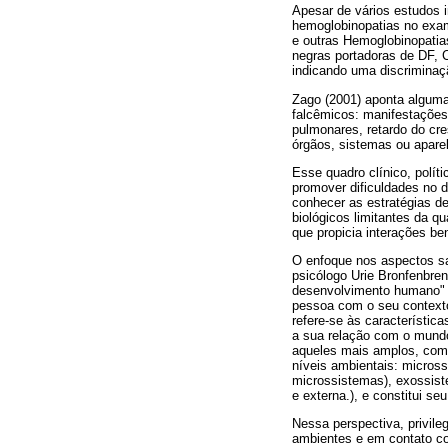
Apesar de vários estudos 
hemoglobinopatias no exam
e outras Hemoglobinopatia
negras portadoras de DF, C
indicando uma discriminaçã
Zago (2001) aponta alguma
falcêmicos: manifestações 
pulmonares, retardo do cr
órgãos, sistemas ou aparel
Esse quadro clínico, polít
promover dificuldades no 
conhecer as estratégias d
biológicos limitantes da q
que propicia interações be
O enfoque nos aspectos s
psicólogo Urie Bronfenbren
desenvolvimento humano" (
pessoa com o seu contexto
refere-se às característic
a sua relação com o mund
aqueles mais amplos, como
níveis ambientais: micross
microssistemas), exossiste
e externa.), e constitui se
Nessa perspectiva, privil
ambientes e em contato co