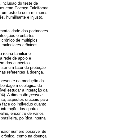
 inclusão do teste de
soas com Doença Falciforme
 em um estudo com mulheres
s, humilhante e injusto,
mortalidade dos portadores
nfecções e enfartes
 crônico de múltiplos
s maleolares crônicas.
rotina familiar e
a rede de apoio e
lém dos aspectos
e ser um fator de proteção
mas referentes à doença.
presente na produção do
"abordagem ecológica do
el estudar a interação da
004). A dimensão
pessoa
nto, aspectos cruciais para
a face do indivíduo quanto
interação dos quatro
balho, encontro de vários
asileira, política interna
 maior número possível de
o crônico, como na doença