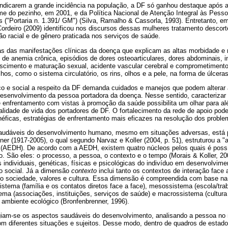
indicarem a grande incidência na população, a DF só ganhou destaque após a
e do pezinho, em 2001, e da Política Nacional de Atenção Integral às Pes
s ("Portaria n. 1.391/ GM") (Silva, Ramalho & Cassorla, 1993). Entretanto,
ordeiro (2009) identificou nos discursos dessas mulheres tratamento descortê
o racial e de gênero praticada nos serviços de saúde.
s das manifestações clínicas da doença que explicam as altas morbidade e 
de anemia crônica, episódios de dores osteoarticulares, dores abdominais, i
escimento e maturação sexual, acidente vascular cerebral e comprometimento
hos, como o sistema circulatório, os rins, olhos e a pele, na forma de úlcera
ico e social a respeito da DF demanda cuidados e manejos que podem alterar a 
desenvolvimento da pessoa portadora da doença. Nesse sentido, caracterizar 
e enfrentamento com vistas à promoção da saúde possibilita um olhar para a
ualidade de vida dos portadores de DF. O fortalecimento da rede de apoio pod
néficas, estratégias de enfrentamento mais eficazes na resolução dos proble
audáveis do desenvolvimento humano, mesmo em situações adversas, está 
ner (1917-2005), o qual segundo Narvaz e Koller (2004, p. 51), estruturou a 
AEDH). De acordo com a AEDH, existem quatro núcleos pelos quais é possív
. São eles: o processo, a pessoa, o contexto e o tempo (Morais & Koller, 2
as individuais, genéticas, físicas e psicológicas do indivíduo em desenvolvime
o social. Já a dimensão
contexto
inclui tanto os contextos de interação face 
 sociedade, valores e cultura. Essa dimensão é compreendida com base na 
istema (família e os contatos diretos face a face), mesossistema (escola/tra
ma (associações, instituições, serviços de saúde) e macrossistema (cultura br
u ambiente ecológico (Bronfenbrenner, 1996).
egiam-se os aspectos saudáveis do desenvolvimento, analisando a pessoa no
m diferentes situações e sujeitos. Desse modo, dentro de quadros de estad