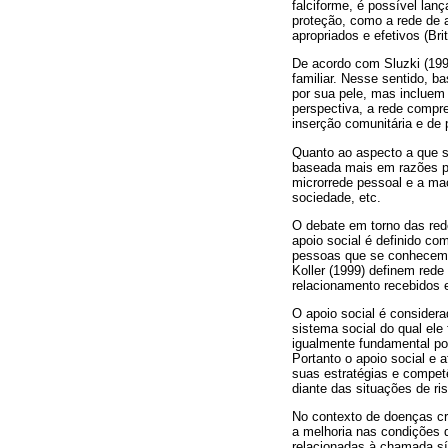
falciforme, é possível lan
proteção, como a rede de 
apropriados e efetivos (Brit
De acordo com Sluzki (1997
familiar. Nesse sentido, b
por sua pele, mas incluem t
perspectiva, a rede compre
inserção comunitária e de p
Quanto ao aspecto a que se
baseada mais em razões prá
microrrede pessoal e a mac
sociedade, etc.
O debate em torno das rede
apoio social é definido com
pessoas que se conhecem, 
Koller (1999) definem red
relacionamento recebidos 
O apoio social é considera
sistema social do qual ele
igualmente fundamental por
Portanto o apoio social e 
suas estratégias e compet
diante das situações de ri
No contexto de doenças cr
a melhoria nas condições 
relacionadas à chamada sí