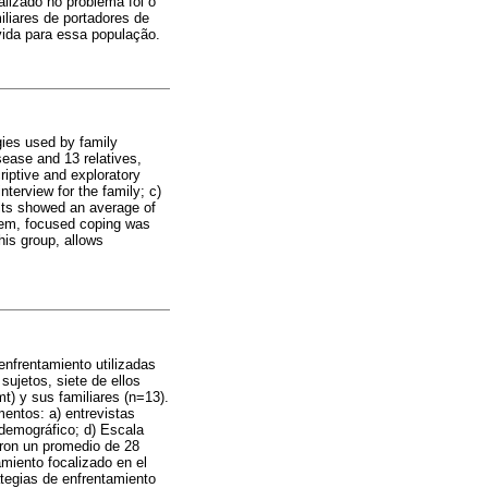
alizado no problema foi o
iliares de portadores de
vida para essa população.
gies used by family
sease and 13 relatives,
iptive and exploratory
nterview for the family; c)
lts showed an average of
blem, focused coping was
is group, allows
enfrentamiento utilizadas
ujetos, siete de ellos
t) y sus familiares (n=13).
umentos: a) entrevistas
odemográfico; d) Escala
ron un promedio de 28
amiento focalizado en el
ategias de enfrentamiento