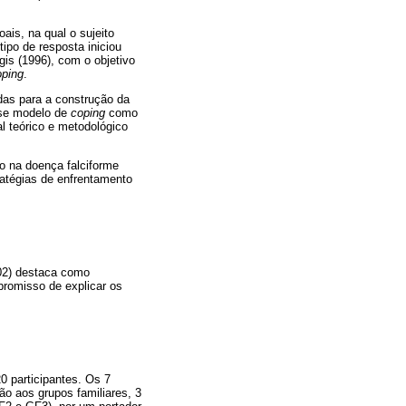
ais, na qual o sujeito
ipo de resposta iniciou
is (1996), com o objetivo
oping
.
das para a construção da
sse modelo de
coping
como
l teórico e metodológico
to na doença falciforme
ratégias de enfrentamento
002) destaca como
romisso de explicar os
20 participantes. Os 7
o aos grupos familiares, 3