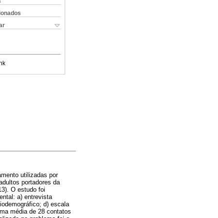
s
cionados
ar
nk
amento utilizadas por
adultos portadores da
3). O estudo foi
tal: a) entrevista
ciodemográfico; d) escala
ma média de 28 contatos