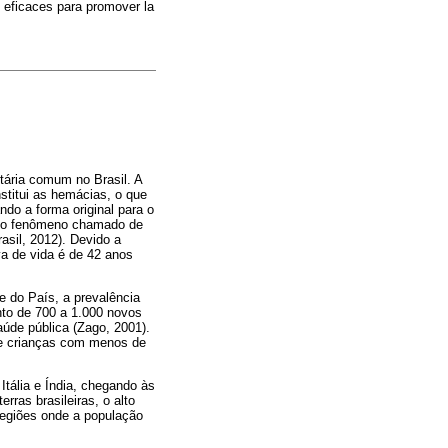
s eficaces para promover la
tária comum no Brasil. A
stitui as hemácias, o que
ndo a forma original para o
 e o fenômeno chamado de
asil, 2012). Devido a
a de vida é de 42 anos
 do País, a prevalência
nto de 700 a 1.000 novos
úde pública (Zago, 2001).
de crianças com menos de
Itália e Índia, chegando às
rras brasileiras, o alto
regiões onde a população