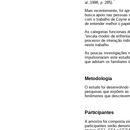
al.,1998, p. 285).
Mais recentemente, foi ap
busca apoio nas pessoas do
com o trabalho de Coyne e
de entender melhor o papel
As categorias funcionais 
"escala modos de enfrenta
processo de interação ind
neste trabalho.
As poucas investigações re
impulsionaram este estudo,
que adotam os familiares 
Metodologia
O estudo foi desenvolvido 
pesquisas que expõem as 
fenômenos que descrevem, 
Participantes
A amostra foi composta ini
participantes serão denom