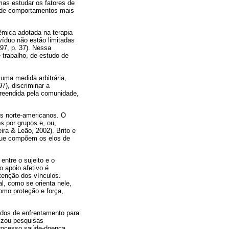
mas estudar os fatores de
o de comportamentos mais
têmica adotada na terapia
víduo não estão limitadas
997, p. 37). Nessa
 trabalho, de estudo de
 uma medida arbitrária,
7), discriminar a
mpreendida pela comunidade,
es norte-americanos. O
os por grupos e, ou,
ra & Leão, 2002). Brito e
 que compõem os elos de
ntre o sujeito e o
 apoio afetivo é
utenção dos vínculos.
l, como se orienta nele,
omo proteção e força,
dos de enfrentamento para
lizou pesquisas
processo saúde-doença