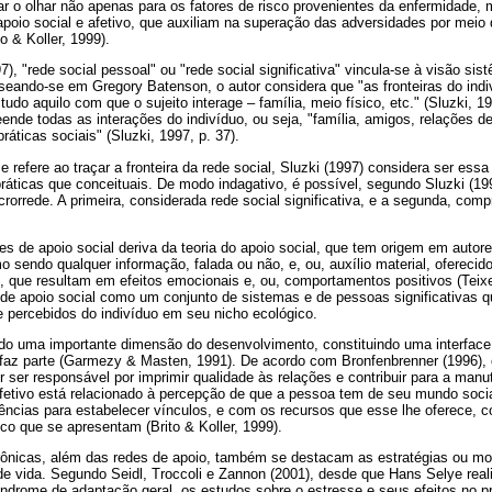
çar o olhar não apenas para os fatores de risco provenientes da enfermidade, 
apoio social e afetivo, que auxiliam na superação das adversidades por mei
o & Koller, 1999).
), "rede social pessoal" ou "rede social significativa" vincula-se à visão sis
aseando-se em Gregory Batenson, o autor considera que "as fronteiras do indi
udo aquilo com que o sujeito interage – família, meio físico, etc." (Sluzki, 1
ende todas as interações do indivíduo, ou seja, "família, amigos, relações de
ráticas sociais" (Sluzki, 1997, p. 37).
 refere ao traçar a fronteira da rede social, Sluzki (1997) considera ser essa
ticas que conceituais. De modo indagativo, é possível, segundo Sluzki (199
rorrede. A primeira, considerada rede social significativa, e a segunda, co
s de apoio social deriva da teoria do apoio social, que tem origem em autor
o sendo qualquer informação, falada ou não, e, ou, auxílio material, oferecid
que resultam em efeitos emocionais e, ou, comportamentos positivos (Teixei
e de apoio social como um conjunto de sistemas e de pessoas significativas
e percebidos do indivíduo em seu nicho ecológico.
do uma importante dimensão do desenvolvimento, constituindo uma interface e
 faz parte (Garmezy & Masten, 1991). De acordo com Bronfenbrenner (1996), o
 ser responsável por imprimir qualidade às relações e contribuir para a man
afetivo está relacionado à percepção de que a pessoa tem de seu mundo socia
ências para estabelecer vínculos, e com os recursos que esse lhe oferece, c
sco que se apresentam (Brito & Koller, 1999).
ônicas, além das redes de apoio, também se destacam as estratégias ou mo
de vida. Segundo Seidl, Troccoli e Zannon (2001), desde que Hans Selye rea
ndrome de adaptação geral, os estudos sobre o estresse e seus efeitos no 