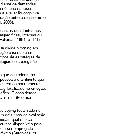
, diante de demandas
 fenômeno estresse
e a avaliação cognitiva
ração entre o organismo e
, 2008).
mudanças constantes nos
específicas, internas ou
Folkman, 1984, p. 141).
ue divide o
coping
em
rução baseou-se em
 tipos de estratégias de
ratégias de
coping
são
ão que deu origem ao
a pessoa e o ambiente que
ssos em comportamentos
ing
focalizado na emoção,
cações. É considerado
ial, etc. (Folkman,
 de
coping
focalizado no
m dois tipos de avaliação
hecam qual o risco
cursos disponíveis para
de a ser empregado,
ráveis (Antoniazzi et