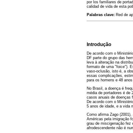
por los familiares de port
calidad de vida de esta po
Palabras clave:
Red de apo
Introdução
De acordo com o Ministério
DF parte do grupo das hem
leva à alteração na distrib
formato de uma "foice"). 
vaso-oclusão, isto é, a ob
essas complicações, estim
para os homens e 48 anos 
No Brasil, a doença é fre
média de portadores é de 
casos anuais de doenças f
De acordo com o Ministéri
5 anos de idade, e a vida 
Como afirma Zago (2001), a
Américas pela imigração fo
grau de miscigenação fez 
afrodescendente não é num