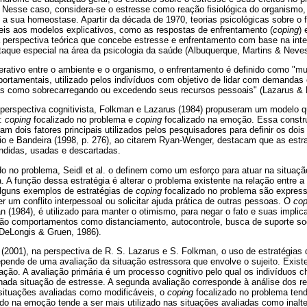
Nesse caso, considera-se o estresse como reação fisiológica do organismo
 a sua homeostase. Apartir da década de 1970, teorias psicológicas sobre o
veis aos modelos explicativos, como as respostas de enfrentamento (
coping
) 
 perspectiva teórica que concebe estresse e enfrentamento com base na inte
taque especial na área da psicologia da saúde (Albuquerque, Martins & Neves
rativo entre o ambiente e o organismo, o enfrentamento é definido como "
ortamentais, utilizado pelos indivíduos com objetivo de lidar com demandas 
as como sobrecarregando ou excedendo seus recursos pessoais" (Lazarus & 
erspectiva cognitivista, Folkman e Lazarus (1984) propuseram um modelo q
s:
coping
focalizado no problema e
coping
focalizado na emoção. Essa const
ram dois fatores principais utilizados pelos pesquisadores para definir os dois
glio e Bandeira (1998, p. 276), ao citarem Ryan-Wenger, destacam que as est
ndidas, usadas e descartadas.
o no problema, Seidl et al. o definem como um esforço para atuar na situaç
. A função dessa estratégia é alterar o problema existente na relação entre 
lguns exemplos de estratégias de
coping
focalizado no problema são expre
r um conflito interpessoal ou solicitar ajuda prática de outras pessoas. O
cop
(1984), é utilizado para manter o otimismo, para negar o fato e suas impli
o comportamentos como distanciamento, autocontrole, busca de suporte soc
 DeLongis & Gruen, 1986).
 (2001), na perspectiva de R. S. Lazarus e S. Folkman, o uso de estratégias
ende de uma avaliação da situação estressora que envolve o sujeito. Existe
ção. A avaliação primária é um processo cognitivo pelo qual os indivíduos c
ada situação de estresse. A segunda avaliação corresponde à análise dos re
situações avaliadas como modificáveis, o
coping
focalizado no problema ten
do na emoção tende a ser mais utilizado nas situações avaliadas como inalte