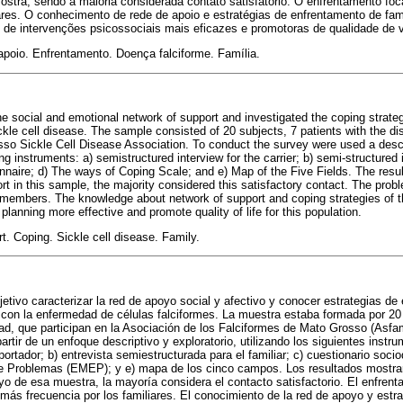
stra, sendo a maioria considerada contato satisfatório. O enfrentamento foc
iares. O conhecimento de rede de apoio e estratégias de enfrentamento de fam
 de intervenções psicossociais mais eficazes e promotoras de qualidade de 
poio. Enfrentamento. Doença falciforme. Família.
he social and emotional network of support and investigated the coping strate
kle cell disease. The sample consisted of 20 subjects, 7 patients with the di
so Sickle Cell Disease Association. To conduct the survey were used a descr
g instruments: a) semistructured interview for the carrier; b) semi-structured i
naire; d) The ways of Coping Scale; and e) Map of the Five Fields. The resu
ort in this sample, the majority considered this satisfactory contact. The pro
members. The knowledge about network of support and coping strategies of th
planning more effective and promote quality of life for this population.
. Coping. Sickle cell disease. Family.
etivo caracterizar la red de apoyo social y afectivo y conocer estrategias de 
 con la enfermedad de células falciformes. La muestra estaba formada por 20 s
d, que participan en la Asociación de los Falciformes de Mato Grosso (Asfam
partir de un enfoque descriptivo y exploratorio, utilizando los siguientes instr
ortador; b) entrevista semiestructurada para el familiar; c) cuestionario soci
e Problemas (EMEP); y e) mapa de los cinco campos. Los resultados mostra
yo de esa muestra, la mayoría considera el contacto satisfactorio. El enfrent
 más frecuencia por los familiares. El conocimiento de la red de apoyo y estr