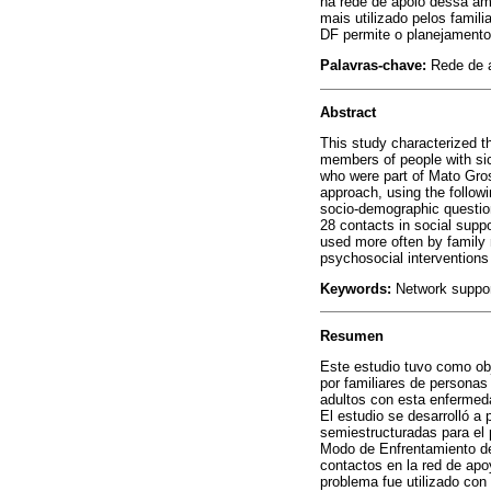
na rede de apoio dessa amo
mais utilizado pelos famil
DF permite o planejamento
Palavras-chave:
Rede de a
Abstract
This study characterized t
members of people with sic
who were part of Mato Gros
approach, using the followin
socio-demographic question
28 contacts in social supp
used more often by family 
psychosocial interventions 
Keywords:
Network support
Resumen
Este estudio tuvo como obj
por familiares de personas
adultos con esta enfermeda
El estudio se desarrolló a 
semiestructuradas para el p
Modo de Enfrentamiento d
contactos en la red de apo
problema fue utilizado con