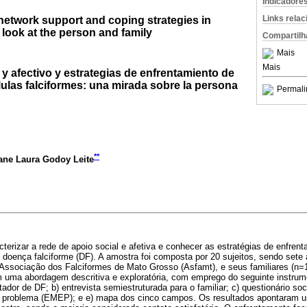
Indicadore
Links rela
 network support and coping strategies in
a look at the person and family
Compartilh
Mais
Mais
y afectivo y estrategias de enfrentamiento de
ulas falciformes: una mirada sobre la persona
Permali
**
iane Laura Godoy Leite
cterizar a rede de apoio social e afetiva e conhecer as estratégias de enfrent
doença falciforme (DF). A amostra foi composta por 20 sujeitos, sendo sete 
Associação dos Falciformes de Mato Grosso (Asfamt), e seus familiares (n=1
uma abordagem descritiva e exploratória, com emprego do seguinte instrumen
tador de DF; b) entrevista semiestruturada para o familiar; c) questionário so
 problema (EMEP); e e) mapa dos cinco campos. Os resultados apontaram u