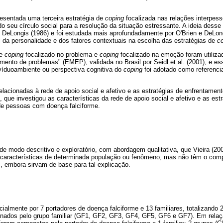
resentada uma terceira estratégia de
coping
focalizada nas relações interpesso
 seu círculo social para a resolução da situação estressante. A ideia desse t
 DeLongis (1986) e foi estudada mais aprofundadamente por O'Brien e DeLong
 da personalidade e dos fatores contextuais na escolha das estratégias de
c
de
coping
focalizado no problema e
coping
focalizado na emoção foram utiliza
mento de problemas" (EMEP), validada no Brasil por Seidl et al. (2001), e e
ivíduoambiente ou perspectiva cognitiva do
coping
foi adotado como referencia
lacionadas à rede de apoio social e afetivo e as estratégias de enfrentamen
 que investigou as características da rede de apoio social e afetivo e as est
de pessoas com doença falciforme.
de modo descritivo e exploratório, com abordagem qualitativa, que Vieira (2
características de determinada população ou fenômeno, mas não têm o comp
embora sirvam de base para tal explicação.
cialmente por 7 portadores de doença falciforme e 13 familiares, totalizando 
inados pelo grupo familiar (GF1, GF2, GF3, GF4, GF5, GF6 e GF7). Em relaçã