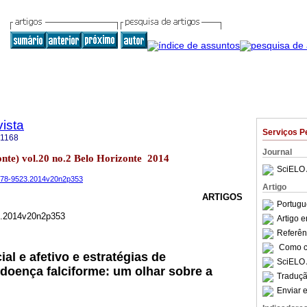
ista
Serviços P
-1168
Journal
zonte) vol.20 no.2 Belo Horizonte 2014
SciELO 
.1678-9523.2014v20n2p353
Artigo
ARTIGOS
Portugu
3.2014v20n2p353
Artigo 
Referên
Como ci
al e afetivo e estratégias de
SciELO 
doença falciforme: um olhar sobre a
Traduçã
Enviar e