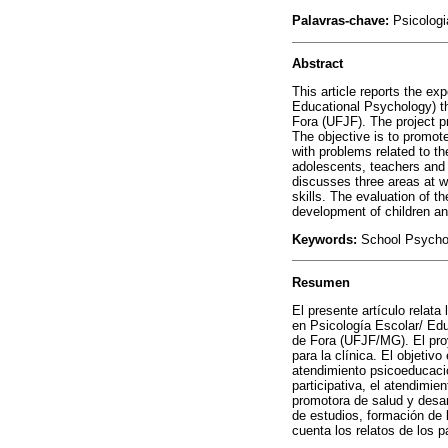
Palavras-chave:
Psicologi
Abstract
This article reports the e
Educational Psychology) th
Fora (UFJF). The project pr
The objective is to promot
with problems related to th
adolescents, teachers and 
discusses three areas at w
skills. The evaluation of t
development of children a
Keywords:
School Psychol
Resumen
El presente artículo relata
en Psicología Escolar/ Edu
de Fora (UFJF/MG). El proy
para la clínica. El objetivo
atendimiento psicoeducaci
participativa, el atendimi
promotora de salud y desarr
de estudios, formación de 
cuenta los relatos de los 