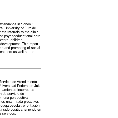
 attendance in School/
l University of Juiz de
te referrals to the clinic.
 and psychoeducational care
rents, children,
 development. This report
nce and promoting of social
teachers as well as the
(Servicio de Atendimiento
Universidad Federal de Juiz
inamientos incorrectos
ón de servicio de
en una perspectiva
mos una mirada proactiva,
 queja escolar: orientación
a sido positiva teniendo en
e servidos.