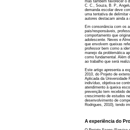
mas também favorecer o de
C. C., Souza, B. P., Angelu
demanda escolar deve cons
uma tentativa de delimita
autores destacam ainda a n
Em consonância com os aut
pais/responsáveis, profess
comportamento que origin
adolescente. Neves e Alme
que envolvem queixas refe
professor bem como a iden
manejo da problemática ap
como fundamental. Além di
ao trabalho que será reali
Este artigo apresenta a e
2010, do Projeto de exten
Aplicada da Universidade F
indivíduo, objetiva-se con
atendimento à queixa esco
prevenção tem recebido de
crescimento de estudos ne
desenvolvimento de compet
Rodrigues, 2010), tendo imp
A experiência do Pr
O Projeto Seape (Serviço 