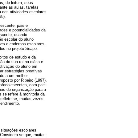
s, de leitura, seus
ante as aulas, tarefas
a das atividades escolares
98).
lescente, pais e
ades e potencialidades da
escente, quando
o escolar do aluno
ões e cadernos escolares.
ados no projeto Seape.
itos de estudo e da
o da sua rotina diária e
motivação do aluno em
r estratégias proativas
ndo a um melhor
oposto por Ribeiro (1997).
as/adolescentes, com pais
eis de organização para a
 se refere à monitoria da
reflete-se, muitas vezes,
tendimento.
 situações escolares
 Considera-se que, muitas