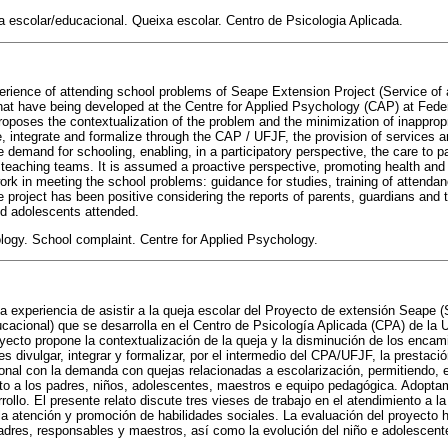
a escolar/educacional. Queixa escolar. Centro de Psicologia Aplicada.
xperience of attending school problems of Seape Extension Project (Service of
at have being developed at the Centre for Applied Psychology (CAP) at Federa
oposes the contextualization of the problem and the minimization of inappropria
e, integrate and formalize through the CAP / UFJF, the provision of services
e demand for schooling, enabling, in a participatory perspective, the care to pa
teaching teams. It is assumed a proactive perspective, promoting health and
ork in meeting the school problems: guidance for studies, training of attenda
he project has been positive considering the reports of parents, guardians and 
nd adolescents attended.
ogy. School complaint. Centre for Applied Psychology.
 la experiencia de asistir a la queja escolar del Proyecto de extensión Seape 
cacional) que se desarrolla en el Centro de Psicología Aplicada (CPA) de la 
ecto propone la contextualización de la queja y la disminución de los encam
 es divulgar, integrar y formalizar, por el intermedio del CPA/UFJF, la prestaci
onal con la demanda con quejas relacionadas a escolarización, permitiendo, 
ento a los padres, niños, adolescentes, maestros e equipo pedagógica. Adopta
ollo. El presente relato discute tres vieses de trabajo en el atendimiento a la
la atención y promoción de habilidades sociales. La evaluación del proyecto h
padres, responsables y maestros, así como la evolución del niño e adolescent