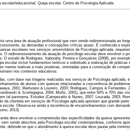
 escolar/educacional. Queja escolar. Centro de Psicología Aplicada.
titui uma área de atuação profissional que vem sendo redimensionada ao long
 consistente, às demandas e concepções críticas atuais. É conhecida e expre
ueixas escolares nos serviços universitários de Psicologia aplicada, requer
ado. O redimensionamento da atuação do psicólogo escolar deve envolver o p
os. O estudo de Rodrigues, Itaborahy, Pereira e Gonçalves (2008), por exemp
a escolar incluir fundamentos teóricos e sobretudo a realização de práticas
ções menos reativas e mais proativas, orientadas para a construção de compe
humano nos contextos educativos.
s, com base nas triagens realizadas nos serviços de Psicologia aplicada, é 
inhamentos de alunos com queixas relacionadas à coocorrência de problema
waya, 2001; Marturano & Loureiro, 2003; Rodrigues, Campos & Fernandes, 2
vandowski & Scortegagna, 2004; Muñiz, 2001), que entre 50% e 70% das cri
em tal panorama. Estudos (Campezatto & Nunes, 2007; Louzada, 2003; Roma
ção da clientela em serviços de Psicologia aplicada apontam que grande par
 da escola. Observa-se ainda a recorrência de encaminhamentos com demanda
uino, 2013).
anda deve envolver a compreensão das especificidades da queixa apresent
 vem sendo descritos pela Psicologia escolar contemporânea, conforme apo
nte, defende-se que o atendimento à queixa escolar deve pautar pela minimiz