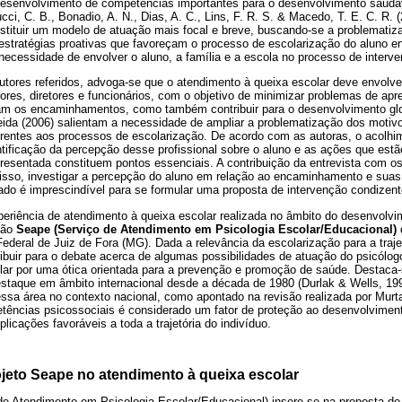
senvolvimento de competências importantes para o desenvolvimento saudáve
cci, C. B., Bonadio, A. N., Dias, A. C., Lins, F. R. S. & Macedo, T. E. C. R. 
tituir um modelo de atuação mais focal e breve, buscando-se a problematiza
r estratégias proativas que favoreçam o processo de escolarização do aluno
ecessidade de envolver o aluno, a família e a escola no processo de interv
ores referidos, advoga-se que o atendimento à queixa escolar deve envolve
ores, diretores e funcionários, com o objetivo de minimizar problemas de ap
am os encaminhamentos, como também contribuir para o desenvolvimento glo
ida (2006) salientam a necessidade de ampliar a problematização dos mot
rentes aos processos de escolarização. De acordo com as autoras, o acolh
tificação da percepção desse profissional sobre o aluno e as ações que estã
resentada constituem pontos essenciais. A contribuição da entrevista com o
sso, investigar a percepção do aluno em relação ao encaminhamento e suas
zado é imprescindível para se formular uma proposta de intervenção condizent
xperiência de atendimento à queixa escolar realizada no âmbito do desenvolv
são
Seape (Serviço de Atendimento em Psicologia Escolar/Educacional)
ederal de Juiz de Fora (MG). Dada a relevância da escolarização para a traje
tribuir para o debate acerca de algumas possibilidades de atuação do psicólo
lar por uma ótica orientada para a prevenção e promoção de saúde. Destaca-
staque em âmbito internacional desde a década de 1980 (Durlak & Wells, 19
ssa área no contexto nacional, como apontado na revisão realizada por Murt
ências psicossociais é considerado um fator de proteção ao desenvolvimento
licações favoráveis a toda a trajetória do indivíduo.
ojeto Seape no atendimento à queixa escolar
de Atendimento em Psicologia Escolar/Educacional) insere-se na proposta de