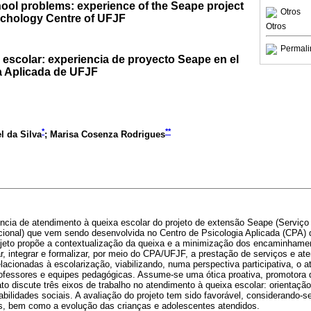
ool problems: experience of the Seape project
Otros
ychology Centre of UFJF
Otros
Permali
a escolar: experiencia de proyecto Seape en el
a Aplicada de UFJF
*
**
l da Silva
; Marisa Cosenza Rodrigues
iência de atendimento à queixa escolar do projeto de extensão Seape (Serviç
cional) que vem sendo desenvolvida no Centro de Psicologia Aplicada (CPA) 
ojeto propõe a contextualização da queixa e a minimização dos encaminhame
gar, integrar e formalizar, por meio do CPA/UFJF, a prestação de serviços e a
cionadas à escolarização, viabilizando, numa perspectiva participativa, o a
rofessores e equipes pedagógicas. Assume-se uma ótica proativa, promotora 
to discute três eixos de trabalho no atendimento à queixa escolar: orientação
ilidades sociais. A avaliação do projeto tem sido favorável, considerando-se
s, bem como a evolução das crianças e adolescentes atendidos.