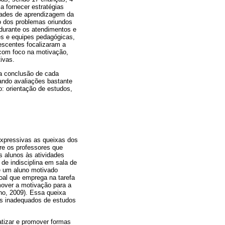
a fornecer estratégias
idades de aprendizagem da
o dos problemas oriundos
durante os atendimentos e
es e equipes pedagógicas,
escentes focalizaram a
 com foco na motivação,
ivas.
a conclusão de cada
ndo avaliações bastante
o: orientação de estudos,
expressivas as queixas dos
tre os professores que
s alunos às atividades
de indisciplina em sala de
e um aluno motivado
al que emprega na tarefa
mover a motivação para a
ho, 2009). Essa queixa
os inadequados de estudos
atizar e promover formas