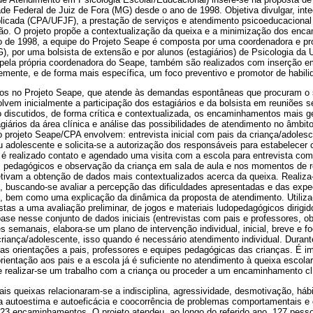
e Federal de Juiz de Fora (MG) desde o ano de 1998. Objetiva divulgar, integ
plicada (CPA/UFJF), a prestação de serviços e atendimento psicoeducacion
ção. O projeto propõe a contextualização da queixa e a minimização dos en
no de 1998, a equipe do Projeto Seape é composta por uma coordenadora e p
), por uma bolsista de extensão e por alunos (estagiários) de Psicologia da
 pela própria coordenadora do Seape, também são realizados com inserção 
temente, e de forma mais específica, um foco preventivo e promotor de habili
os no Projeto Seape, que atende às demandas espontâneas que procuram o s
olvem inicialmente a participação dos estagiários e da bolsista em reuniões 
o discutidos, de forma crítica e contextualizada, os encaminhamentos mais g
iários da área clínica e análise das possibilidades de atendimento no âmbit
 projeto Seape/CPA envolvem: entrevista inicial com pais da criança/adoles
 adolescente e solicita-se a autorização dos responsáveis para estabelecer 
 é realizado contato e agendado uma visita com a escola para entrevista com
 pedagógicos e observação da criança em sala de aula e nos momentos de r
etivam a obtenção de dados mais contextualizados acerca da queixa. Realiza-
, buscando-se avaliar a percepção das dificuldades apresentadas e das expe
do, bem como uma explicação da dinâmica da proposta de atendimento. Utiliza
stas a uma avaliação preliminar, de jogos e materiais ludopedagógicos dirigi
ase nesse conjunto de dados iniciais (entrevistas com pais e professores, o
s semanais, elabora-se um plano de intervenção individual, inicial, breve e 
riança/adolescente, isso quando é necessário atendimento individual. Durant
as orientações a pais, professores e equipes pedagógicas das crianças. É im
ientação aos pais e a escola já é suficiente no atendimento à queixa escola
 realizar-se um trabalho com a criança ou proceder a um encaminhamento cl
ais queixas relacionaram-se a indisciplina, agressividade, desmotivação, há
a autoestima e autoeficácia e coocorrência de problemas comportamentais e 
 23 encaminhamentos. O projeto atendeu, ao longo do referido ano, 127 pess