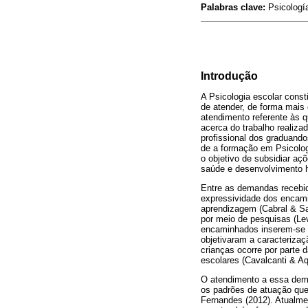
Palabras clave:
Psicología
Introdução
A Psicologia escolar cons
de atender, de forma mais
atendimento referente às q
acerca do trabalho realiz
profissional dos graduand
de a formação em Psicologi
o objetivo de subsidiar a
saúde e desenvolvimento 
Entre as demandas recebida
expressividade dos encam
aprendizagem (Cabral & Sa
por meio de pesquisas (Le
encaminhados inserem-se 
objetivaram a caracteriza
crianças ocorre por parte
escolares (Cavalcanti & Aq
O atendimento a essa dem
os padrões de atuação que
Fernandes (2012). Atualme