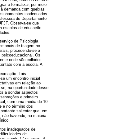
rar e formalizar, por meio
al à demanda com queixas
caminhamentos inadequados
rofessora do Departamento
 UFJF. Observa-se que
em escolas de educação
dades.
erviço de Psicologia
semanais de triagem no
erais, procedendo-se a
o psicoeducacional. Os
cente onde são colhidos
contato com a escola. A
ecreação. Tais
se um encontro inicial
ctativas em relação ao
-se, na oportunidade desse
dos a sondar aspectos
bservações e primeiro
focal, com uma média de 10
e e no término dos
portante salientar que, em
r, não havendo, na maioria
ínico.
bitos inadequados de
dificuldades de
oas, sendo 17 crianças, 4