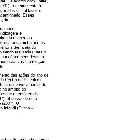
l. De acordo com Freller,
(2001), o atendimento à
ção das dificuldades e
 encaminhado. Esses
enção.
r alunos,
rendizagem e
bal da criança ou
ivos dos encaminhamentos
imento à demanda do
o sendo realizadas para o
s pais é também descrita
 expectativas em relação
e.
imento das ações do ano de
do Centro de Psicologia
tória desenvolvimental do
go no âmbito do
se que a temática da
97), observando-se o
a (2007). O
 infantil (Cunha &
 extensão, atuando na área