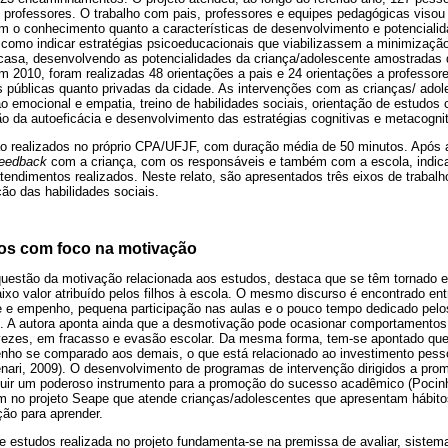
 professores. O trabalho com pais, professores e equipes pedagógicas visou 
em o conhecimento quanto a características de desenvolvimento e potencial
 como indicar estratégias psicoeducacionais que viabilizassem a minimizaçã
casa, desenvolvendo as potencialidades da criança/adolescente amostradas 
m 2010, foram realizadas 48 orientações a pais e 24 orientações a professor
s públicas quanto privadas da cidade. As intervenções com as crianças/ adol
o emocional e empatia, treino de habilidades sociais, orientação de estudos
o da autoeficácia e desenvolvimento das estratégias cognitivas e metacognit
o realizados no próprio CPA/UFJF, com duração média de 50 minutos. Após 
feedback
com a criança, com os responsáveis e também com a escola, indica
tendimentos realizados. Neste relato, são apresentados três eixos de trabalh
ão das habilidades sociais.
os com foco na motivação
 questão da motivação relacionada aos estudos, destaca que se têm tornado 
aixo valor atribuído pelos filhos à escola. O mesmo discurso é encontrado en
se e empenho, pequena participação nas aulas e o pouco tempo dedicado pelo
. A autora aponta ainda que a desmotivação pode ocasionar comportamentos 
 vezes, em fracasso e evasão escolar. Da mesma forma, tem-se apontado qu
ho se comparado aos demais, o que está relacionado ao investimento pesso
Genari, 2009). O desenvolvimento de programas de intervenção dirigidos a pro
uir um poderoso instrumento para a promoção do sucesso acadêmico (Pocin
m no projeto Seape que atende crianças/adolescentes que apresentam hábit
ção para aprender.
e estudos realizada no projeto fundamenta-se na premissa de avaliar, sistem