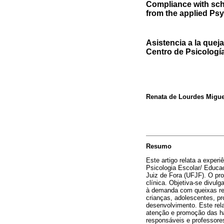
Compliance with sch
from the applied Ps
Asistencia a la quej
Centro de Psicologí
Renata de Lourdes Migue
Resumo
Este artigo relata a exper
Psicologia Escolar/ Educa
Juiz de Fora (UFJF). O pr
clínica. Objetiva-se divul
à demanda com queixas rela
crianças, adolescentes, p
desenvolvimento. Este rela
atenção e promoção das hab
responsáveis e professore