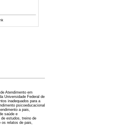
nk
o de Atendimento em
da Universidade Federal de
ntos inadequados para a
tendimento psicoeducacional
tendimento a pais,
de saúde e
 de estudos, treino de
 os relatos de pais,