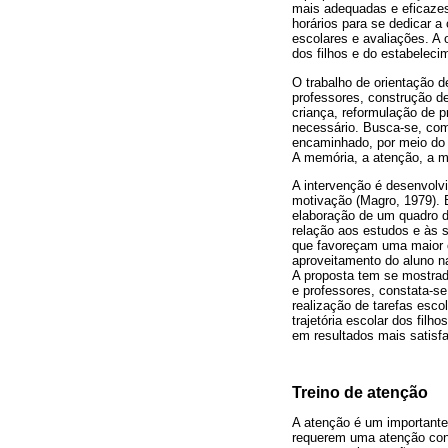
mais adequadas e eficazes 
horários para se dedicar a
escolares e avaliações. A 
dos filhos e do estabelec
O trabalho de orientação d
professores, construção d
criança, reformulação de p
necessário. Busca-se, com
encaminhado, por meio do 
A memória, a atenção, a mo
A intervenção é desenvolv
motivação (Magro, 1979). B
elaboração de um quadro d
relação aos estudos e às s
que favoreçam uma maior o
aproveitamento do aluno na
A proposta tem se mostrado
e professores, constata-s
realização de tarefas esc
trajetória escolar dos fil
em resultados mais satisfa
Treino de atenção
A atenção é um importante 
requerem uma atenção conc