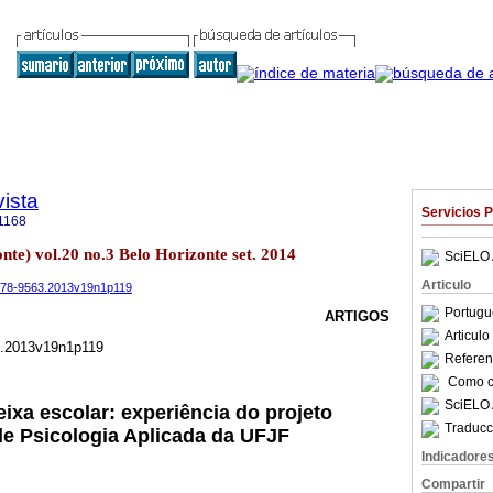
ista
Servicios 
1168
onte) vol.20 no.3 Belo Horizonte set. 2014
SciELO 
Articulo
.1678-9563.2013v19n1p119
Portugu
ARTIGOS
Articul
3.2013v19n1p119
Referenc
Como ci
SciELO 
ixa escolar: experiência do projeto
Traducc
e Psicologia Aplicada da UFJF
Indicadore
Compartir