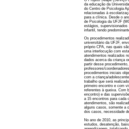
da educação da Universidad
do Centro de Psicologia A
relacionadas à escolariza
para a clínica. Desde o a
de Psicologia da UFJF (MG
estágios, supervisionados
infantil, tendo predominan
Os procedimentos realizad
universitário da UFJF, env
próprio CPA, nas quais sã
uma interlocução com estag
atendimentos realizados no
dados acerca da criança ou
partir desse procedimento,
professores/coordenadores
procedimentos iniciais obj
com a criança/adolescente
trabalho que será realiza
primeiro encontro e com vi
referentes à queixa. Com b
encontro) e das supervisõe
a 15 encontros para cada c
atendimentos, são realizad
alguns casos, somente a or
dos casos, necessidade de
No ano de 2010, as princip
estudos, desatenção, baix
aprendizagem, totalizando