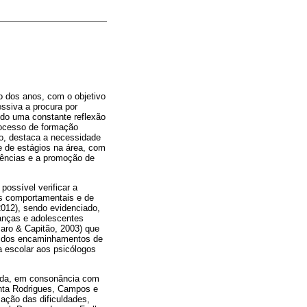
o dos anos, com o objetivo
ssiva a procura por
endo uma constante reflexão
rocesso de formação
lo, destaca a necessidade
 e de estágios na área, com
tências e a promoção de
possível verificar a
s comportamentais e de
012), sendo evidenciado,
anças e adolescentes
ro & Capitão, 2003) que
te dos encaminhamentos de
 escolar aos psicólogos
ada, em consonância com
nta Rodrigues, Campos e
ação das dificuldades,