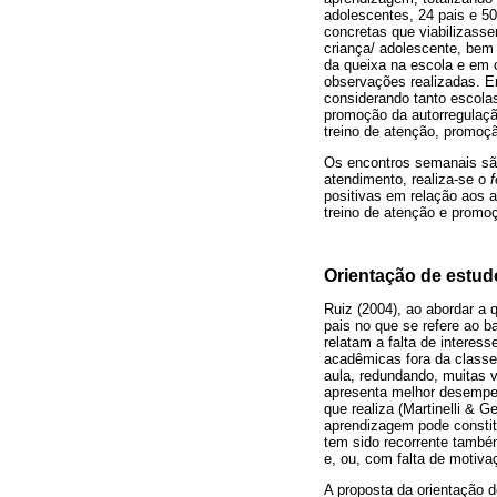
adolescentes, 24 pais e 50
concretas que viabilizass
criança/ adolescente, bem
da queixa na escola e em 
observações realizadas. E
considerando tanto escola
promoção da autorregulaçã
treino de atenção, promoçã
Os encontros semanais sã
atendimento, realiza-se o
positivas em relação aos a
treino de atenção e promoç
Orientação de estud
Ruiz (2004), ao abordar a
pais no que se refere ao b
relatam a falta de interes
acadêmicas fora da classe
aula, redundando, muitas
apresenta melhor desempen
que realiza (Martinelli & 
aprendizagem pode constit
tem sido recorrente també
e, ou, com falta de motiva
A proposta da orientação d