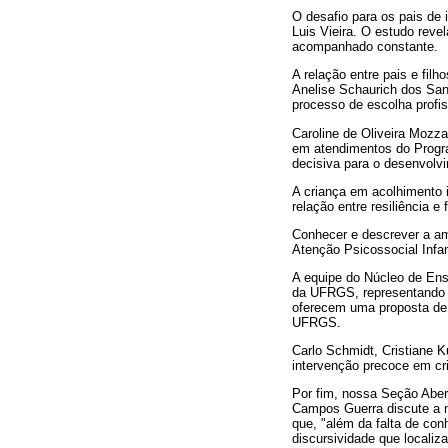
O desafio para os pais de 
Luis Vieira. O estudo reve
acompanhado constante.
A relação entre pais e fil
Anelise Schaurich dos Sant
processo de escolha profi
Caroline de Oliveira Mozza
em atendimentos do Progra
decisiva para o desenvolvim
A criança em acolhimento i
relação entre resiliência e
Conhecer e descrever a am
Atenção Psicossocial Infan
A equipe do Núcleo de Ensi
da UFRGS, representando p
oferecem uma proposta de 
UFRGS.
Carlo Schmidt, Cristiane K
intervenção precoce em cr
Por fim, nossa Seção Aber
Campos Guerra discute a no
que, "além da falta de con
discursividade que localiz