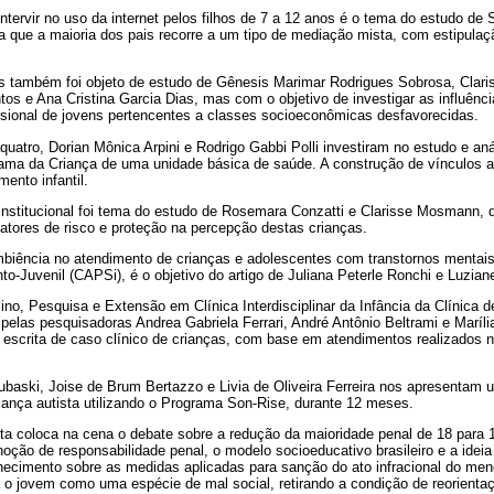
intervir no uso da internet pelos filhos de 7 a 12 anos é o tema do estudo d
la que a maioria dos pais recorre a um tipo de mediação mista, com estipulaç
hos também foi objeto de estudo de Gênesis Marimar Rodrigues Sobrosa, Claris
os e Ana Cristina Garcia Dias, mas com o objetivo de investigar as influênci
ssional de jovens pertencentes a classes socioeconômicas desfavorecidas.
quatro, Dorian Mônica Arpini e Rodrigo Gabbi Polli investiram no estudo e an
ma da Criança de uma unidade básica de saúde. A construção de vínculos af
ento infantil.
nstitucional foi tema do estudo de Rosemara Conzatti e Clarisse Mosmann, q
 fatores de risco e proteção na percepção destas crianças.
biência no atendimento de crianças e adolescentes com transtornos mentai
to-Juvenil (CAPSi), é o objetivo do artigo de Juliana Peterle Ronchi e Luzian
no, Pesquisa e Extensão em Clínica Interdisciplinar da Infância da Clínica 
elas pesquisadoras Andrea Gabriela Ferrari, André Antônio Beltrami e Maríl
escrita de caso clínico de crianças, com base em atendimentos realizados n
ubaski, Joise de Brum Bertazzo e Livia de Oliveira Ferreira nos apresentam 
iança autista utilizando o Programa Son-Rise, durante 12 meses.
ta coloca na cena o debate sobre a redução da maioridade penal de 18 para 
ção de responsabilidade penal, o modelo socioeducativo brasileiro e a ideia
hecimento sobre as medidas aplicadas para sanção do ato infracional do men
a o jovem como uma espécie de mal social, retirando a condição de reorientaç