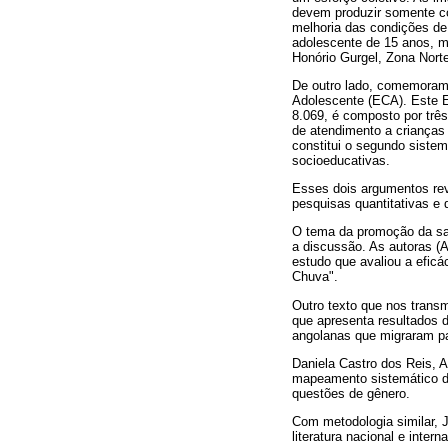
devem produzir somente c
melhoria das condições de
adolescente de 15 anos, m
Honório Gurgel, Zona Norte
De outro lado, comemoramo
Adolescente (ECA). Este E
8.069, é composto por três
de atendimento a crianças
constitui o segundo siste
socioeducativas.
Esses dois argumentos rev
pesquisas quantitativas e q
O tema da promoção da saú
a discussão. As autoras (
estudo que avaliou a efi
Chuva".
Outro texto que nos transm
que apresenta resultados 
angolanas que migraram pa
Daniela Castro dos Reis, A
mapeamento sistemático da
questões de gênero.
Com metodologia similar, 
literatura nacional e inter