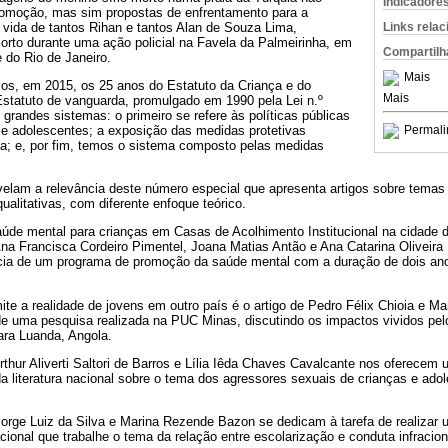
Indicadore
omoção, mas sim propostas de enfrentamento para a
 vida de tantos Rihan e tantos Alan de Souza Lima,
Links rela
orto durante uma ação policial na Favela da Palmeirinha, em
Compartilh
 do Rio de Janeiro.
Mais
s, em 2015, os 25 anos do Estatuto da Criança e do
Mais
statuto de vanguarda, promulgado em 1990 pela Lei n.º
 grandes sistemas: o primeiro se refere às políticas públicas
 e adolescentes; a exposição das medidas protetivas
Permali
ma; e, por fim, temos o sistema composto pelas medidas
elam a relevância deste número especial que apresenta artigos sobre temas n
ualitativas, com diferente enfoque teórico.
de mental para crianças em Casas de Acolhimento Institucional na cidade d
Ana Francisca Cordeiro Pimentel, Joana Matias Antão e Ana Catarina Olivei
cácia de um programa de promoção da saúde mental com a duração de dois a
ite a realidade de jovens em outro país é o artigo de Pedro Félix Chioia e Ma
de uma pesquisa realizada na PUC Minas, discutindo os impactos vividos pel
ra Luanda, Angola.
rthur Aliverti Saltori de Barros e Lília Iêda Chaves Cavalcante nos oferecem 
 literatura nacional sobre o tema dos agressores sexuais de crianças e adol
Jorge Luiz da Silva e Marina Rezende Bazon se dedicam à tarefa de realizar 
nacional que trabalhe o tema da relação entre escolarização e conduta infracio