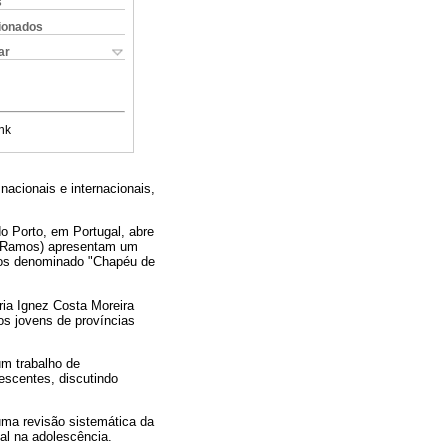
s
cionados
ar
nk
acionais e internacionais,
o Porto, em Portugal, abre
ra Ramos) apresentam um
nos denominado "Chapéu de
ria Ignez Costa Moreira
os jovens de províncias
um trabalho de
escentes, discutindo
uma revisão sistemática da
nal na adolescência.