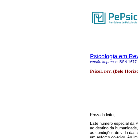
Psicologia em Rev
versão impressa
ISSN
1677
Psicol. rev. (Belo Hori
Prezado leitor,
Este número especial da P
ao destino da humanidade, 
as condições de vida das c
um esforço coletivo. As i