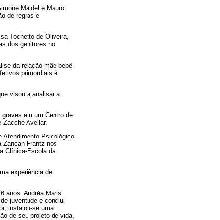
e Simone Maidel e Mauro
ão de regras e
sa Tochetto de Oliveira,
as dos genitores no
álise da relação mãe-bebê
etivos primordiais é
ue visou a analisar a
s graves em um Centro de
e Zacché Avellar.
de Atendimento Psicológico
ia Zancan Frantz nos
a Clínica-Escola da
uma experiência de
16 anos. Andréa Maris
 de juventude e conclui
or, instalou-se uma
ão de seu projeto de vida,