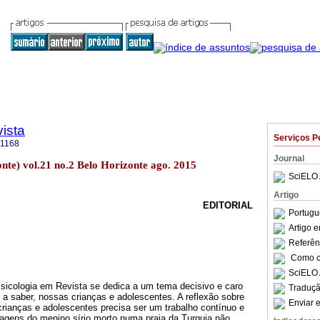
ista
Serviços P
-1168
Journal
zonte) vol.21 no.2 Belo Horizonte ago. 2015
SciELO 
Artigo
EDITORIAL
Portugu
Artigo 
Referên
Como ci
SciELO 
sicologia em Revista se dedica a um tema decisivo e caro
Traduçã
a saber, nossas crianças e adolescentes. A reflexão sobre
Enviar e
rianças e adolescentes precisa ser um trabalho contínuo e
magens do menino sírio morto numa praia da Turquia não