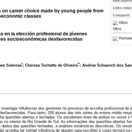
Indicadore
Links rela
s on career choice made by young people from
Compartir
oeconomic classes
Otros
Otros
as en la elección profesional de jóvenes
Permali
ases socioeconómicas desfavorecidas
*
**
ues Sobrosa
; Clarissa Tochetto de Oliveira
; Anelise Schaurich dos San
i investigar influências dos genitores no processo de escolha profissional de
esfavorecidas. Para tanto, 200 alunos das três séries do ensino médio res
inha questões abertas e fechadas. Os estudantes eram de ambos os sexos e
as no interior do Rio Grande do Sul. As informações das questões abertas fo
s dados das questões fechadas, a análises estatísticas descritivas. Os resu
não acredita ter sofrido influência de alguém para escolher o curso técnico ou