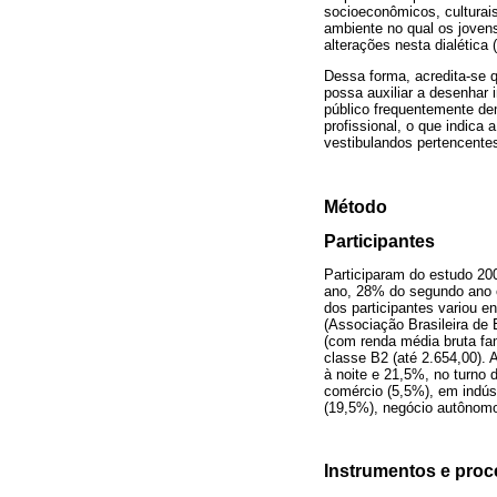
socioeconômicos, culturais
ambiente no qual os joven
alterações nesta dialética
Dessa forma, acredita-se 
possa auxiliar a desenhar 
público frequentemente de
profissional, o que indica
vestibulandos pertencentes
Método
Participantes
Participaram do estudo 20
ano, 28% do segundo ano e
dos participantes variou e
(Associação Brasileira de
(com renda média bruta fa
classe B2 (até 2.654,00).
à noite e 21,5%, no turno 
comércio (5,5%), em indúst
(19,5%), negócio autônomo
Instrumentos e pro