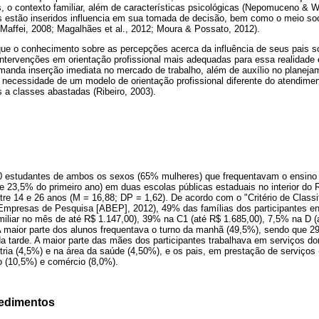
, o contexto familiar, além de características psicológicas (Nepomuceno & Wi
s estão inseridos influencia em sua tomada de decisão, bem como o meio so
 (Maffei, 2008; Magalhães et al., 2012; Moura & Possato, 2012).
que o conhecimento sobre as percepções acerca da influência de seus pais s
intervenções em orientação profissional mais adequadas para essa realidade e
manda inserção imediata no mercado de trabalho, além de auxílio no planejam
 a necessidade de um modelo de orientação profissional diferente do atendiment
 a classes abastadas (Ribeiro, 2003).
0 estudantes de ambos os sexos (65% mulheres) que frequentavam o ensino 
 23,5% do primeiro ano) em duas escolas públicas estaduais no interior do R
ntre 14 e 26 anos (M = 16,88; DP = 1,62). De acordo com o "Critério de Class
 Empresas de Pesquisa [ABEP], 2012), 49% das famílias dos participantes 
miliar no mês de até R$ 1.147,00), 39% na C1 (até R$ 1.685,00), 7,5% na D 
 A maior parte dos alunos frequentava o turno da manhã (49,5%), sendo que
da tarde. A maior parte das mães dos participantes trabalhava em serviços d
ria (4,5%) e na área da saúde (4,50%), e os pais, em prestação de serviços 
 (10,5%) e comércio (8,0%).
cedimentos