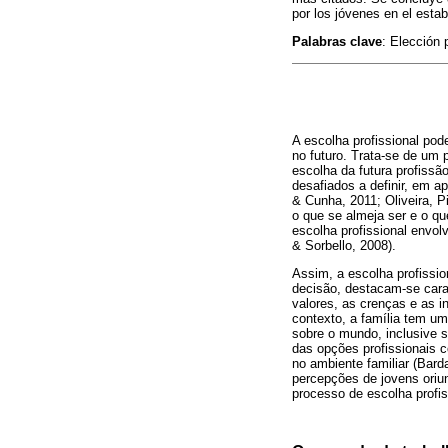
por los jóvenes en el esta
Palabras clave
: Elección 
A escolha profissional po
no futuro. Trata-se de um
escolha da futura profiss
desafiados a definir, em a
& Cunha, 2011; Oliveira, P
o que se almeja ser e o que
escolha profissional envol
& Sorbello, 2008).
Assim, a escolha profissio
decisão, destacam-se cara
valores, as crenças e as 
contexto, a família tem um
sobre o mundo, inclusive s
das opções profissionais c
no ambiente familiar (Bard
percepções de jovens oriu
processo de escolha profis