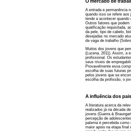
O mercado de trabal
A entrada e permanência n
quando isso se refere aos j
tende a acontecer quando o
Outros fatores que podem i
qualificação requisitada, 
da pele, tipo de cabelo, bi
desejadas no mercado atual
da vaga de trabalho (Sobr
Muitos dos jovens que pe
(Lucena, 2011). Assim, a 
profissional. Os estudant
seus níveis de empregabili
Provavelmente essa comple
escolha de suas futuras pr
pelos jovens que se encon
escolha da profissão, o jo
A influência dos pai
A literatura acerca da rel
realizados já na década de
jovens (Guerra & Braungart
percepção de adolescentes 
paterna é percebida como 
maior apoio na etapa final