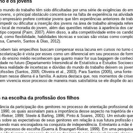
ho e os jovens
o mundo do trabalho têm sido dificultadas por uma série de exigências do e
ovens, o principal obstáculo concentra-se na falta de experiência na atividade
 empresário prefere contratar jovens que têm experiências anteriores de trab
mpedir ou dificultar a inserção dos jovens na área de trabalho almejada refer
ao local de moradia do jovem, além das questões relativas à aparência dos ca
ótipo corporal (Paim, 2007). Além disso, a alta competitividade entre os candi
, como flexibilidade, habilidades técnicas e sociais são vistas como compli
osa, Camerin, Santos & Dias, 2012).
rcebem tais empecilhos buscam compensar essa lacuna em cursos no turno o
escolarização é vista por esses como um diferencial em seu processo de fo
es do ensino médio reconhecem que quanto maior for sua bagagem de conhec
dade no futuro (Departamento Intersindical de Estatística e Estudos Socioec
xa realidade de incertezas e dúvidas do mundo do trabalho deixem os jove
ofissões (Santos, 2005; Oliveira et al., 2003). Para Santos (2005), uma fonte 
tram nesse dilema é a família. A autora destaca que, nos momentos de crise
vem vivencia esse processo de maneira mais satisfatória se ele dispõe do aco
s na escolha da profissão dos filhos
evância da participação dos genitores no processo de orientação profissional d
 1990, os quais assinalam para a importância desse aspecto na trajetória de 
-Rieker, 1999; Steele & Barling, 1996; Pinto & Soares, 2001). Um estudo que
sobre as expectativas de seus genitores em relação à sua futura profissão 
sendo mais encorajadora na conquista de independência. Entretanto a mãe é 
 do processo de escolha (Guerra & Braungart-Rieker, 1999). Em uma pesquisa 