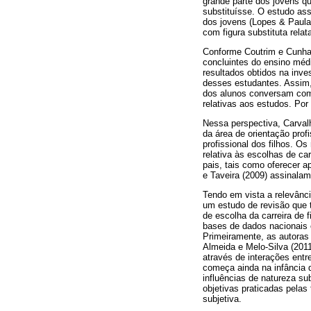
grande parte dos jovens q
substituísse. O estudo ass
dos jovens (Lopes & Paula
com figura substituta rela
Conforme Coutrim e Cunha 
concluintes do ensino médi
resultados obtidos na inve
desses estudantes. Assim,
dos alunos conversam com 
relativas aos estudos. Por
Nessa perspectiva, Carvalh
da área de orientação prof
profissional dos filhos. O
relativa às escolhas de c
pais, tais como oferecer a
e Taveira (2009) assinalam
Tendo em vista a relevância
um estudo de revisão que t
de escolha da carreira de 
bases de dados nacionais e
Primeiramente, as autoras 
Almeida e Melo-Silva (2011
através de interações ent
começa ainda na infância d
influências de natureza su
objetivas praticadas pelas
subjetiva.