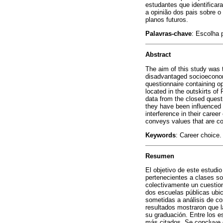
estudantes que identificar
a opinião dos pais sobre 
planos futuros.
Palavras-chave
: Escolha 
Abstract
The aim of this study was 
disadvantaged socioeconomi
questionnaire containing o
located in the outskirts o
data from the closed quest
they have been influenced 
interference in their caree
conveys values that are co
Keywords
: Career choice
Resumen
El objetivo de este estudio
pertenecientes a clases so
colectivamente un cuestio
dos escuelas públicas ubic
sometidas a análisis de co
resultados mostraron que la
su graduación. Entre los es
más citados. Se concluye q