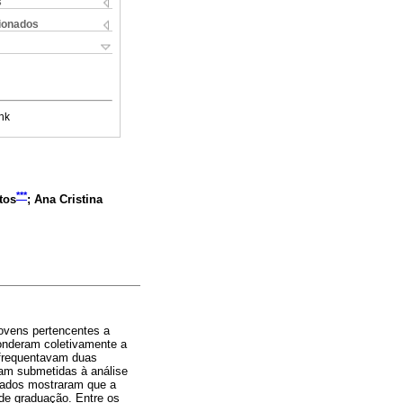
s
cionados
nk
***
tos
; Ana Cristina
 jovens pertencentes a
ponderam coletivamente a
 frequentavam duas
ram submetidas à análise
ltados mostraram que a
 de graduação. Entre os