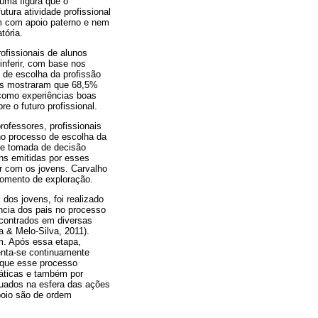
uma figura que o
tura atividade profissional
am com apoio paterno e nem
tória.
ofissionais de alunos
inferir, com base nos
e de escolha da profissão
dos mostraram que 68,5%
como experiências boas
 o futuro profissional.
ofessores, profissionais
 no processo de escolha da
 de tomada de decisão
ns emitidas por esses
ar com os jovens. Carvalho
momento de exploração.
 dos jovens, foi realizado
ência dos pais no processo
encontrados em diversas
a & Melo-Silva, 2011).
am. Após essa etapa,
senta-se continuamente
 que esse processo
ráticas e também por
tuados na esfera das ações
poio são de ordem