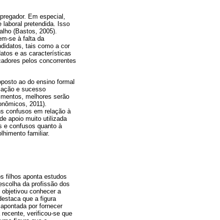
mpregador. Em especial,
 laboral pretendida. Isso
alho (Bastos, 2005).
em-se à falta da
ndidatos, tais como a cor
datos e as características
cadores pelos concorrentes
posto ao do ensino formal
rmação e sucesso
imentos, melhores serão
onômicos, 2011).
ns confusos em relação à
de apoio muito utilizada
s e confusos quanto à
lhimento familiar.
os filhos aponta estudos
escolha da profissão dos
 objetivou conhecer a
destaca que a figura
apontada por fornecer
recente, verificou-se que