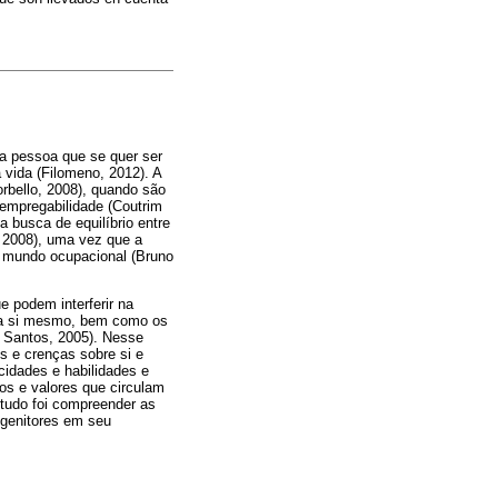
 a pessoa que se quer ser
 vida (Filomeno, 2012). A
rbello, 2008), quando são
 empregabilidade (Coutrim
a busca de equilíbrio entre
., 2008), uma vez que a
do mundo ocupacional (Bruno
e podem interferir na
r a si mesmo, bem como os
; Santos, 2005). Nesse
s e crenças sobre si e
cidades e habilidades e
os e valores que circulam
studo foi compreender as
 genitores em seu