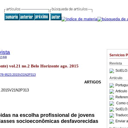
ista
Servicios 
1168
Revista
zonte) vol.21 no.2 Belo Horizonte ago. 2015
SciELO 
.1678-9523.2015V21N2P313
Articulo
ARTIGOS
Portugu
23.2015V21N2P313
Articul
Referenc
Como ci
SciELO 
bidas na escolha profissional de jovens
Traducc
classes socioeconômicas desfavorecidas
Enviar a