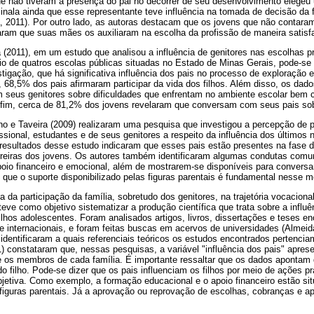
ue não tiveram a presença do pai no decorrer de seu desenvolvimento elegeu 
inala ainda que esse representante teve influência na tomada de decisão da fu
, 2011). Por outro lado, as autoras destacam que os jovens que não contar
taram que suas mães os auxiliaram na escolha da profissão de maneira satisfa
(2011), em um estudo que analisou a influência de genitores nas escolhas pr
o de quatros escolas públicas situadas no Estado de Minas Gerais, pode-se 
stigação, que há significativa influência dos pais no processo de exploração 
 68,5% dos pais afirmaram participar da vida dos filhos. Além disso, os da
seus genitores sobre dificuldades que enfrentam no ambiente escolar bem 
 fim, cerca de 81,2% dos jovens revelaram que conversam com seus pais sobre
o e Taveira (2009) realizaram uma pesquisa que investigou a percepção de pr
issional, estudantes e de seus genitores a respeito da influência dos últimos
s resultados desse estudo indicaram que esses pais estão presentes na fase
arreiras dos jovens. Os autores também identificaram algumas condutas comu
poio financeiro e emocional, além de mostrarem-se disponíveis para convers
 que o suporte disponibilizado pelas figuras parentais é fundamental nesse 
 da participação da família, sobretudo dos genitores, na trajetória vocacional
eve como objetivo sistematizar a produção científica que trata sobre a influ
filhos adolescentes. Foram analisados artigos, livros, dissertações e teses 
 internacionais, e foram feitas buscas em acervos de universidades (Almeid
identificaram a quais referenciais teóricos os estudos encontrados pertenci
) constataram que, nessas pesquisas, a variável "influência dos pais" apre
re os membros de cada família. É importante ressaltar que os dados apontam
o filho. Pode-se dizer que os pais influenciam os filhos por meio de ações p
bjetiva. Como exemplo, a formação educacional e o apoio financeiro estão si
 figuras parentais. Já a aprovação ou reprovação de escolhas, cobranças e a