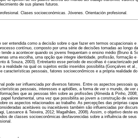
blecimiento de sus planes futuros.
profesional. Clases socioeconómicas. Jóvenes. Orientación profesional.
de ser entendida como a decisão sobre o que fazer em termos ocupacionais e
 processo contínuo, composto por uma série de decisões tomadas ao longo da
ão tende a acontecer quando os jovens frequentam o ensino médio (Bruno & So
penas uma escolha, uma opção que integre identidade, profissão, formação e
into & Souza, 2003). Entretanto esse período de escolhas é caracterizado pel
 a realidade na qual os sujeitos estão inseridos possibilita (Gonçalves et al
ve características pessoais, fatores socioeconômicos e a própria realidade 
nal pode ser influenciada por diversos fatores. Entre os aspectos pessoais qu
cterísticas pessoais, interesses e aptidões, a forma de ver o mundo, de ve
informações que as pessoas têm sobre as profissões (Almeida & Pinho, 2008
 papel fundamental, uma vez que possibilita ao jovem a construção de valore
obre os aspectos relacionados ao trabalho. As percepções das próprias capa
onsideradas aceitáveis ou inaceitáveis também são influenciadas por discurs
agi, Lassance & Teixeira, 2012; Magalhães, 2008). Assim, o objetivo deste e
ndos de classes socioeconômicas desfavorecidas sobre a influência de seus
sional.