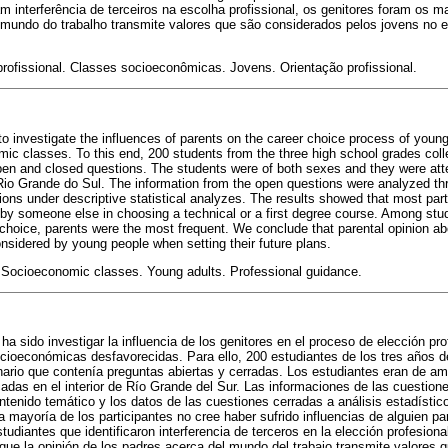
am interferência de terceiros na escolha profissional, os genitores foram os m
o mundo do trabalho transmite valores que são considerados pelos jovens no 
profissional. Classes socioeconômicas. Jovens. Orientação profissional.
to investigate the influences of parents on the career choice process of youn
c classes. To this end, 200 students from the three high school grades coll
pen and closed questions. The students were of both sexes and they were att
f Rio Grande do Sul. The information from the open questions were analyzed t
ions under descriptive statistical analyzes. The results showed that most part
by someone else in choosing a technical or a first degree course. Among stud
r choice, parents were the most frequent. We conclude that parental opinion ab
nsidered by young people when setting their future plans.
. Socioeconomic classes. Young adults. Professional guidance.
 ha sido investigar la influencia de los genitores en el proceso de elección pr
cioeconómicas desfavorecidas. Para ello, 200 estudiantes de los tres años 
nario que contenía preguntas abiertas y cerradas. Los estudiantes eran de a
adas en el interior de Río Grande del Sur. Las informaciones de las cuestione
ntenido temático y los datos de las cuestiones cerradas a análisis estadístic
 mayoría de los participantes no cree haber sufrido influencias de alguien par
tudiantes que identificaron interferencia de terceros en la elección profesional
ue la opinión de los padres acerca del mundo del trabajo transmite valores 