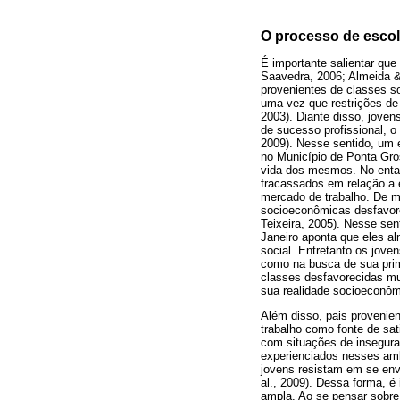
O processo de escol
É importante salientar que
Saavedra, 2006; Almeida &
provenientes de classes s
uma vez que restrições de
2003). Diante disso, jove
de sucesso profissional, 
2009). Nesse sentido, um 
no Município de Ponta Gros
vida dos mesmos. No entan
fracassados em relação a 
mercado de trabalho. De ma
socioeconômicas desfavorec
Teixeira, 2005). Nesse sen
Janeiro aponta que eles al
social. Entretanto os jove
como na busca de sua prim
classes desfavorecidas mu
sua realidade socioeconôm
Além disso, pais provenie
trabalho como fonte de sa
com situações de insegura
experienciados nesses ambi
jovens resistam em se env
al., 2009). Dessa forma, é
ampla. Ao se pensar sobre