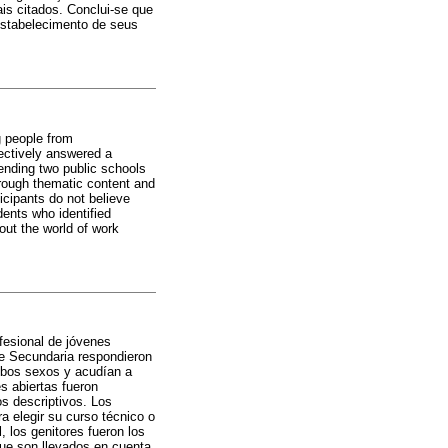
ais citados. Conclui-se que
estabelecimento de seus
g people from
ectively answered a
ending two public schools
hrough thematic content and
icipants do not believe
ents who identified
out the world of work
ofesional de jóvenes
de Secundaria respondieron
mbos sexos y acudían a
s abiertas fueron
os descriptivos. Los
a elegir su curso técnico o
, los genitores fueron los
que son llevados en cuenta