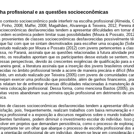
ha profissional e as questões socioeconômicas
 o contexto socioeconômico pode interferir na escolha profissional (Almeida,
 Pinho, 2008; Maffei, 2008; Magalhães, Alvarenga & Teixeira, 2012; Pereira 
ocioeconômicas desfavorecidas tendem a apresentar dificuldades em tomar d
 ordem econômica podem limitar suas possibilidades (Moura & Possato, 2012;
ns provenientes de classes socioeconômicas desfavorecidas possivelmente 
o que faz com que se sintam desmotivados para escolher uma ocupação (Sob
estudo realizado por Moura e Possato (2012) com jovens pertencentes a cla
sa, no Paraná, assinala que as questões relacionadas à futura atividade prof
to, os resultados apontam que os participantes desse estudo se sentem, mu
essas perspectivas, devido às crescentes exigências de qualificação para a
neira geral, a literatura assinala que a inserção dos jovens brasileiros oriun
idas no âmbito profissional tende a acorre de maneira precária e difícil (M
tido, um estudo realizado por Teixeira (2005) com jovens de comunidades ca
mejam exercer uma profissão que possibilite, além de ganhos financeiros, pr
ns relatam ter de enfrentar diversas dificuldades relacionadas à manutenção 
eira colocação profissional. Dessa forma, como menciona Bastos (2005), jo
itas vezes abandonam sua primeira opção profissional em detrimento de um
ica.
ntes de classes socioeconômicas desfavorecidas tendem a apresentar dificu
tisfação, pois, frequentemente, realizam trabalhos com baixa remuneração e
nça profissional e a exposição a discursos negativos sobre o mundo trabalh
entes familiares, podem diminuir o investimento escolar do indivíduo. Isso
olver em projetos que demandam persistência, como o processo de exploraçã
 importante ter um olhar que abarque o processo de escolha profissional dos
 a orientação profissional de um indivíduo, devem-se levar em consideração