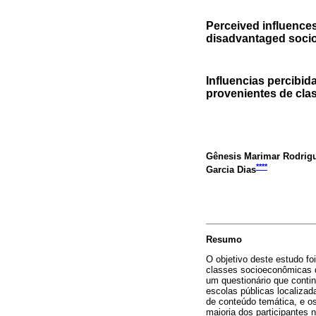
Perceived influence
disadvantaged soci
Influencias percibid
provenientes de cl
Gênesis Marimar Rodrig
****
Garcia Dias
Resumo
O objetivo deste estudo fo
classes socioeconômicas d
um questionário que cont
escolas públicas localizad
de conteúdo temática, e o
maioria dos participantes 