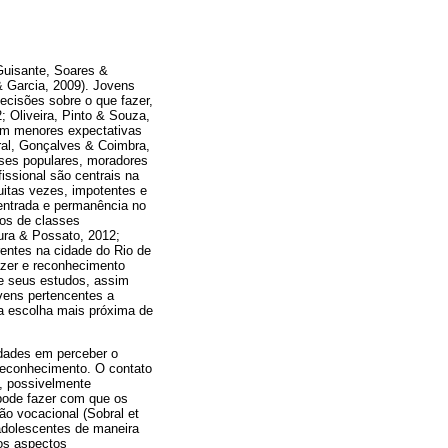
 Guisante, Soares &
& Garcia, 2009). Jovens
ecisões sobre o que fazer,
 Oliveira, Pinto & Souza,
têm menores expectativas
ral, Gonçalves & Coimbra,
sses populares, moradores
issional são centrais na
itas vezes, impotentes e
 entrada e permanência no
dos de classes
oura & Possato, 2012;
rentes na cidade do Rio de
azer e reconhecimento
de seus estudos, assim
vens pertencentes a
a escolha mais próxima de
ldades em perceber o
 reconhecimento. O contato
o, possivelmente
 pode fazer com que os
o vocacional (Sobral et
 adolescentes de maneira
 os aspectos