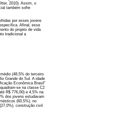
tter, 2010). Assim, o
cial também sofre
ofridas por esses jovens
specífica. Afinal, esse
ento do projeto de vida
o tradicional a
médio (48,5% do terceiro
io Grande do Sul. A idade
ificação Econômica Brasil"
enquadram-se na classe C2
(até R$ 776,00) e 4,5% na
 29% dos jovens estudavam
omésticos (60,5%), no
(27,0%), construção civil