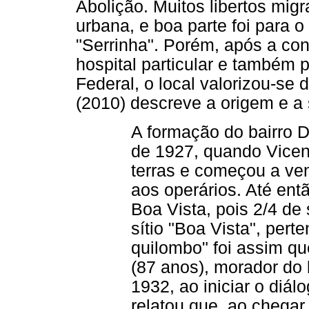
Abolição. Muitos libertos mig
urbana, e boa parte foi para 
"Serrinha". Porém, após a co
hospital particular e também
Federal, o local valorizou-se d
(2010) descreve a origem e a 
A formação do bairro 
de 1927, quando Vicen
terras e começou a ven
aos operários. Até ent
Boa Vista, pois 2/4 de 
sítio "Boa Vista", pert
quilombo" foi assim qu
(87 anos), morador do
1932, ao iniciar o diá
relatou que, ao chegar