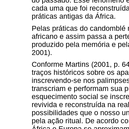
do passado. Esse fenômeno é 
cada uma que foi reconstruíd
práticas antigas da África.
Pelas práticas do candomblé n
africano e assim passa a per
produzido pela memória e pela
2001).
Conforme Martins (2001, p. 64
traços históricos sobre os a
inscrevendo-se nos palimpse
transcriam e performam sua p
esquecimento social se inscr
revivida e reconstruída na rea
possibilidades que o nosso uni
pela ação ritual. De acordo co
África e Europa se aproximam