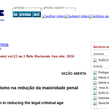
ista
Services 
8
Journal
onte) vol.22 no.1 Belo Horizonte Jan./abr. 2016
SciELO 
Article
Portugu
SEÇÃO ABERTA
Article 
Article 
ismo na redução da maioridade penal
How to c
SciELO 
Automati
 in reducing the legal criminal age
Send thi