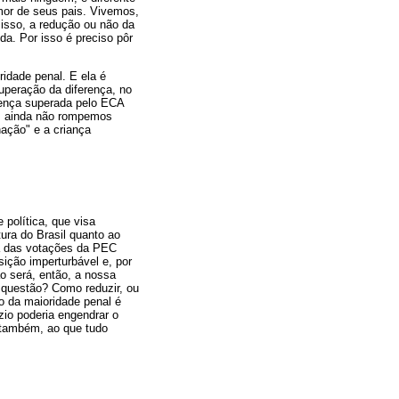
mor de seus pais. Vivemos,
 isso, a redução ou não da
da. Por isso é preciso pôr
idade penal. E ela é
uperação da diferença, no
erença superada pelo ECA
te, ainda não rompemos
nação" e a criança
 política, que visa
tura do Brasil quanto ao
ma das votações da PEC
sição imperturbável e, por
o será, então, a nossa
 questão? Como reduzir, ou
ão da maioridade penal é
zio poderia engendrar o
E também, ao que tudo