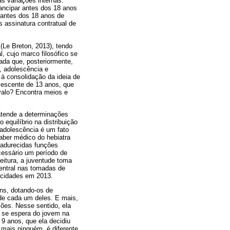
as variações internas.
ancipar antes dos 18 anos
a antes dos 18 anos de
s assinatura contratual de
 (Le Breton, 2013), tendo
, cujo marco filosófico se
zada que, posteriormente,
, adolescência e
 à consolidação da ideia de
lescente de 13 anos, que
valo? Encontra meios e
atende a determinações
equilíbrio na distribuição
 adolescência é um fato
aber médico do hebiatra
madurecidas funções
cessário um período de
eitura, a juventude toma
entral nas tomadas de
s cidades em 2013.
ns, dotando-os de
de cada um deles. E mais,
ões. Nesse sentido, ela
 se espera do jovem na
 9 anos, que ela decidiu
 mais ninguém, é diferente