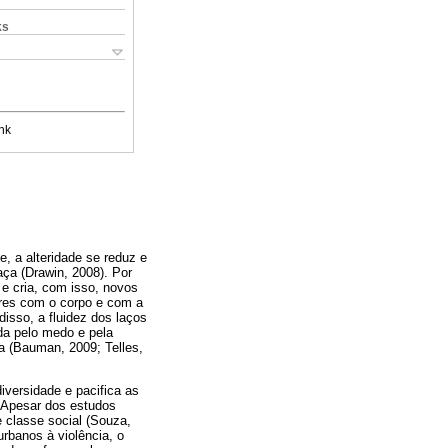
ks
nk
, a alteridade se reduz e
aça (Drawin, 2008). Por
 e cria, com isso, novos
ares com o corpo e com a
isso, a fluidez dos laços
da pelo medo e pela
ia (Bauman, 2009; Telles,
iversidade e pacifica as
. Apesar dos estudos
e classe social (Souza,
rbanos à violência, o