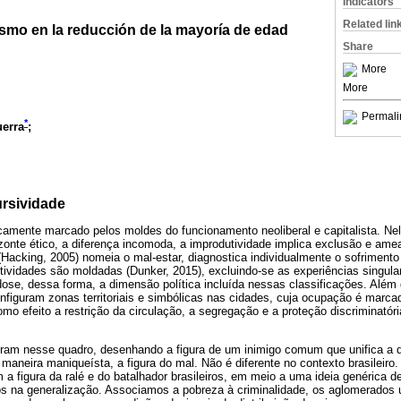
Indicators
Related lin
ismo en la reducción de la mayoría de edad
Share
More
More
Permali
*
erra
;
ursividade
amente marcado pelos moldes do funcionamento neoliberal e capitalista. Nele
onte ético, a diferença incomoda, a improdutividade implica exclusão e ame
o (Hacking, 2005) nomeia o mal-estar, diagnostica individualmente o sofrimento
ividades são moldadas (Dunker, 2015), excluindo-se as experiências singul
ose, dessa forma, a dimensão política incluída nessas classificações. Além d
nfiguram zonas territoriais e simbólicas nas cidades, cuja ocupação é marca
mo efeito a restrição da circulação, a segregação e a proteção discriminatór
uram nesse quadro, desenhando a figura de um inimigo comum que unifica a d
maneira maniqueísta, a figura do mal. Não é diferente no contexto brasileiro
 a figura da ralé e do batalhador brasileiros, em meio a uma ideia genérica d
 na generalização. Associamos a pobreza à criminalidade, os aglomerados u