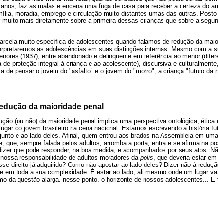
 anos, faz as malas e encena uma fuga de casa para receber a certeza do a
mília, moradia, emprego e circulação muito distantes umas das outras. Posto
ir muito mais diretamente sobre a primeira dessas crianças que sobre a segun
rcela muito específica de adolescentes quando falamos de redução da maior
terpretaremos as adolescências em suas distinções internas. Mesmo com a s
Menores (1937), entre abandonado e delinquente em referência ao menor (dif
a de proteção integral à criança e ao adolescente), discursiva e culturalmen
a de pensar o jovem do "asfalto" e o jovem do "morro", a criança "futuro da 
edução da maioridade penal
ção (ou não) da maioridade penal implica uma perspectiva ontológica, ética e
 lugar do jovem brasileiro na cena nacional. Estamos escrevendo a história fu
 junto e ao lado deles. Afinal, quem entrou aos brados na Assembleia em u
, que, sempre falada pelos adultos, arromba a porta, entra e se afirma na po
e dizer que pode responder, na boa medida, e acompanhados por seus atos. Nã
 nossa responsabilidade de adultos moradores da
polis
, que deveria estar em
esse direito já adquirido? Como não apostar ao lado deles? Dizer não à reduç
de em toda a sua complexidade. É estar ao lado, ali mesmo onde um lugar va
smo da questão alarga, nesse ponto, o horizonte de nossos adolescentes... 