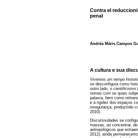
Contra el reduccion
penal
Andréa Máris Campos Gu
A cultura e sua disc
Vivemos um tempo historic
se desconfigura como horiz
outro lado, o cientificism
nomes com os quais subjet
palavra, bem como retirand
e a rigidez dos espaços co
insegurança, produzindo co
2010).
Discursividades se config
massas, ao concentrar, de 
antropológicos que extraem
2012), ainda permanecemos