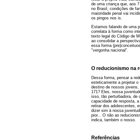
de uma criança que, aos 7
no Brasil, condições de fa
maioridade penal vai incid
os pingos nos is.
Estamos falando de uma pa
correlata à forma como in
texto legal do Código de 
ao consolidar a perspectiv
essa forma (pre)conceituos
"vergonha nacional".
O reducionismo na r
Dessa forma, pensar a redu
esteticamente a projetar o
destino de nossos jovens,
171? Eles, nossa juventude
isso, tão perturbadora, d
capacidade de resposta, a
retirar dos adolescentes, 
dizer sim à nossa juventu
pior... O não ao reducioni
indica, também o nosso.
Referências