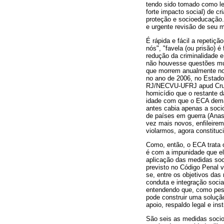
tendo sido tomado como le
forte impacto social) de cr
proteção e socioeducação.
e urgente revisão de seu m
É rápida e fácil a repetiç
nós", "favela (ou prisão) 
redução da criminalidade e
não houvesse questões mui
que morrem anualmente no 
no ano de 2006, no Estado
RJ/NECVU-UFRJ apud Cruz, 
homicídio que o restante d
idade com que o ECA demar
antes cabia apenas a socio
de países em guerra (Anas
vez mais novos, enfileirem
violarmos, agora constituci
Como, então, o ECA trata 
é com a impunidade que el
aplicação das medidas soci
previsto no Código Penal 
se, entre os objetivos da
conduta e integração socia
entendendo que, como pess
pode construir uma solução
apoio, respaldo legal e ins
São seis as medidas socioe