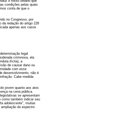
roduz o fosso urbano que
, as condições pelas quais
rmos conta de que o
tando no Congresso, por
 da redação do artigo 228
plicada apenas aos casos
 determinação legal
siderada criminosa, ela
duta ilícita), a
evisão de causar dano ou
formidade com esse
de desenvolvimento, não é
a infração. Cabe medida
 do jovem quanto aos atos
sença na cena pública.
legislativas se apresentam
to como também indicar seu
ta adolescente
", muitas
 ampliação do espectro