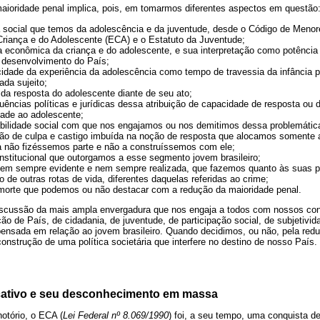
aioridade penal implica, pois, em tomarmos diferentes aspectos em questão
va social que temos da adolescência e da juventude, desde o Código de Menor
Criança e do Adolescente (ECA) e o Estatuto da Juventude;
ça econômica da criança e do adolescente, e sua interpretação como potênci
 desenvolvimento do País;
icidade da experiência da adolescência como tempo de travessia da infância p
ada sujeito;
o da resposta do adolescente diante de seu ato;
uências políticas e jurídicas dessa atribuição de capacidade de resposta ou 
dade ao adolescente;
abilidade social com que nos engajamos ou nos demitimos dessa problemátic
ão de culpa e castigo imbuída na noção de resposta que alocamos somente 
 não fizéssemos parte e não a construíssemos com ele;
 institucional que outorgamos a esse segmento jovem brasileiro;
 nem sempre evidente e nem sempre realizada, que fazemos quanto às suas p
 de outras rotas de vida, diferentes daquelas referidas ao crime;
e morte que podemos ou não destacar com a redução da maioridade penal.
iscussão da mais ampla envergadura que nos engaja a todos com nossos con
 de País, de cidadania, de juventude, de participação social, de subjetivid
ensada em relação ao jovem brasileiro. Quando decidimos, ou não, pela red
nstrução de uma política societária que interfere no destino de nosso País
ativo e seu desconhecimento em massa
otório, o ECA (
Lei Federal nº 8.069/1990
) foi, a seu tempo, uma conquista d