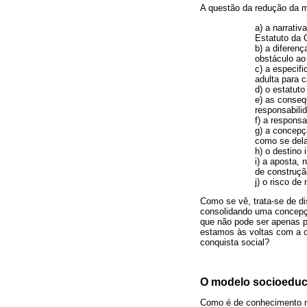
A questão da redução da m
a) a narrati
Estatuto da 
b) a diferen
obstáculo ao
c) a especif
adulta para c
d) o estatut
e) as conseq
responsabili
f) a respons
g) a concepç
como se dela
h) o destino
i) a aposta,
de construção
j) o risco d
Como se vê, trata-se de d
consolidando uma concepção
que não pode ser apenas p
estamos às voltas com a co
conquista social?
O modelo socioeduc
Como é de conhecimento n