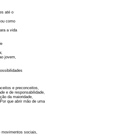
:
es até o
a ou como
ara a vida
de
a;
ao jovem,
ossibilidades
ceitos e preconceitos,
ade e de responsabilidade,
ução da maioridade,
. Por que abrir mão de uma
e movimentos sociais,