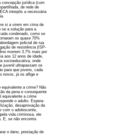
a concepção jurídica (com
mpartilhada, de rede de
ECA interpôs a necessária
ia.
tre si a virem em cima de
o se a solução para a
 a cada condenado, como se
 tornaram os quase 70%
bordagem policial de rua
gação de resistência (ISP-
ulino morrem 3,7% mais por
cia aos 12 anos de idade,
da socioeducativa, onde
de juvenil ultrapassam os
ão para que jovens, cada
 novos, já os aflige e
o equivalente a crime? Não
são da pena e consequente
l equivalente a crime
sponde o adulto. Espera-
ilização, desaprovação da
ar com o adolescente,
ela vida criminosa, ele
a. E, se não encontra
arar o dano, prestação de