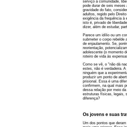
serviço à comunidade, lib
pode durar de seis meses 
gravidade do fato, conside
adultos, regido pelo Direi
exigência da frequência à 
isto é, privado de liberda
dizer, além de estudar, pa
Parece um idílio ou um co
submeter o corpo rebelde 
de enjaulamento. Se, poré
reorientação, potencializa
adolescente (o momento do
roteiro de vida às expensa
Como se vê, o "não dá nada
estes, não é verdadeira. A
ninguém que a experimenta.
produzir um ponto de aber
prisional. Essa é uma dif
confirmem, na qual mais pu
dessa relação por meio da
estruturas físicas, legais
diferença?
Os jovens e suas tr
Um dos pontos que deram o