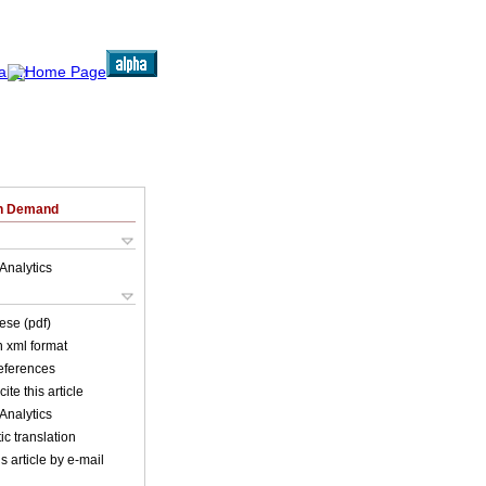
on Demand
Analytics
ese (pdf)
in xml format
references
ite this article
Analytics
c translation
s article by e-mail