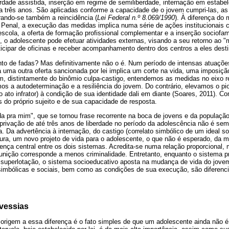
erdade assistida, inserção em regime de semiliberdade, internação em estabe
a três anos. São aplicadas conforme a capacidade de o jovem cumpri-las, as 
rando-se também a reincidência (
Lei Federal n.º 8.069/1990
). À diferença do 
to Penal, a execução das medidas implica numa série de ações institucionais 
escola, a oferta de formação profissional complementar e a inserção sociofam
de, o adolescente pode efetuar atividades externas, visando a seu retorno 
rticipar de oficinas e receber acompanhamento dentro dos centros a eles dest
nto de fadas? Mas definitivamente não o é. Num período de intensas atuaçõe
a uma outra oferta sancionada por lei implica um corte na vida, uma imposiç
m, distintamente do binômio culpa-castigo, entendemos as medidas no eixo r
mos a autodeterminação e a resiliência do jovem. Do contrário, elevamos o 
 ato infrator) à condição de sua identidade dali em diante (Soares, 2011). 
s do próprio sujeito e de sua capacidade de resposta.
 pra mim", que se tornou frase recorrente na boca de jovens e da população a
 privação de até três anos de liberdade no período da adolescência não é s
 Da advertência à internação, do castigo (correlato simbólico de um ideal soc
tura, um novo projeto de vida para o adolescente, o que não é esperado, da
erença central entre os dois sistemas. Acredita-se numa relação proporciona
nição corresponde a menos criminalidade. Entretanto, enquanto o sistema pri
 superlotação, o sistema socioeducativo aposta na mudança de vida do jovem
, simbólicas e sociais, bem como as condições de sua execução, são diferenc
avessias
rigem a essa diferença é o fato simples de que um adolescente ainda não é 