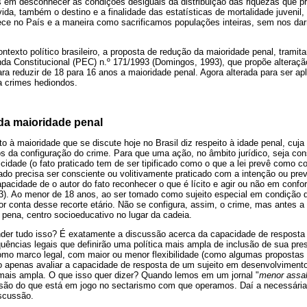
s em desconhecer as condições desiguais da distribuição das riquezas que p
vida, também o destino e a finalidade das estatísticas de mortalidade juvenil
lece no País e a maneira como sacrificamos populações inteiras, sem nos da
ntexto político brasileiro, a proposta de redução da maioridade penal, trami
a Constitucional (PEC) n.º 171/1993 (Domingos, 1993), que propõe alteração
ara reduzir de 18 para 16 anos a maioridade penal. Agora alterada para ser a
a crimes hediondos.
da maioridade penal
to à maioridade que se discute hoje no Brasil diz respeito à idade penal, cuja
s da configuração do crime. Para que uma ação, no âmbito jurídico, seja con
icidade (o fato praticado tem de ser tipificado como o que a lei prevê como con
ticado precisa ser consciente ou volitivamente praticado com a intenção ou pr
capacidade de o autor do fato reconhecer o que é lícito e agir ou não em con
3). Ao menor de 18 anos, ao ser tomado como sujeito especial em condição 
 por conta desse recorte etário. Não se configura, assim, o crime, mas antes 
 pena, centro socioeducativo no lugar da cadeia.
nder tudo isso? É exatamente a discussão acerca da capacidade de resposta
ências legais que definirão uma política mais ampla de inclusão de sua pre
mo marco legal, com maior ou menor flexibilidade (como algumas propostas 
o apenas avaliar a capacidade de resposta de um sujeito em desenvolvimen
 mais ampla. O que isso quer dizer? Quando lemos em um jornal "
menor assal
são do que está em jogo no sectarismo com que operamos. Daí a necessária
iscussão.