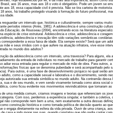
ervalo, hoje estabelecido por lei, é da mais alta importância, assim como su
o Brasil, aos 16 anos, mas aos 18 o voto é obrigatório. Pode um jovem se em
e aos 18, essa capacidade civil é prevista. Não se tira carteira de motorist
18 anos, há trabalho protegido visando à formação do futuro profissional, ma
ssa idade.
 a resguardar um intervalo que, histórica e culturalmente, sempre variou muito
nte períodos inteiros (Ariès, 1981). A adolescência é uma construção cultural
u da Educação
, de Rousseau (2004), encontrando ecos na literatura especiali
a espécie de crise estrutural. Adolescência e crise, adolescência e coragem
violência, adolescência e inovação têm sido variações semânticas corolárias
a correspondente a essa faixa de idade. Ela sempre existe? Será que um ado
a mãe e seus irmãos com o que aufere na atuação infratora, vive esse inter
ntrada no mundo dos adultos?
rução da adolescência como um intervalo, uma travessia? Para alguns, ela 
iamento da entrada de indivíduos no mercado de trabalho para garantir certo 
iso adiar essa entrada para regular o mercado de mão de obra. Para outros, a
ransformações físicas que se denomina puberdade e será acompanhado pelo s
ncia). Para outros, é uma fase de desenvolvimento psíquico no qual serão a
adulto, como a capacidade sexual e laborativa e o discernimento, sendo ne
seja autorizada sua entrada simbólica no mundo adulto. Na contramão dessa l
ória, sua e de seu mundo, e vem sendo vivamente tomada como atora social c
pública, como ficou evidente nos movimentos reivindicatórios que tomaram a
a de uma medida comum, criamos imagens e teorias que referenciam os jove
ategoria. Com isso, perdemos a experiência singular, e também a coletiva, 
egal não corresponde nem bem a uma, nem exatamente a outra dessas definiç
como construção histórica e como tomada política de decisão quanto ao que
que o engaja diretamente na esfera da vida privada. Ouvir de uma criança, aos
do de casa e indo morar nas ruas, quando constatou que não podia contar com