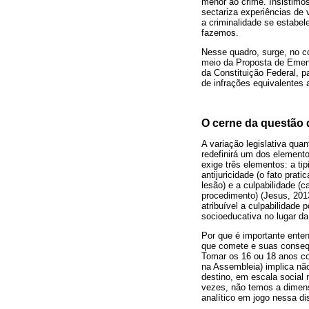
menor ao crime. Insistimo
sectariza experiências de 
a criminalidade se estabe
fazemos.
Nesse quadro, surge, no co
meio da Proposta de Emend
da Constituição Federal, p
de infrações equivalentes 
O cerne da questão 
A variação legislativa quan
redefinirá um dos elemento
exige três elementos: a tip
antijuricidade (o fato pra
lesão) e a culpabilidade (
procedimento) (Jesus, 201
atribuível a culpabilidade
socioeducativa no lugar da
Por que é importante ente
que comete e suas consequ
Tomar os 16 ou 18 anos co
na Assembleia) implica nã
destino, em escala social
vezes, não temos a dimen
analítico em jogo nessa d