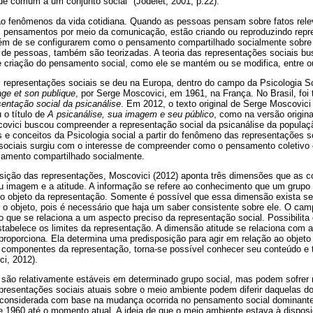
de comum a um conjunto social" (Jodelet, 2001, p.22).
o fenômenos da vida cotidiana. Quando as pessoas pensam sobre fatos rele
 pensamentos por meio da comunicação, estão criando ou reproduzindo repr
lém de se configurarem como o pensamento compartilhado socialmente sobre 
 de pessoas, também são teorizadas. A teoria das representações sociais bus
criação do pensamento social, como ele se mantém ou se modifica, entre outr
s representações sociais se deu na Europa, dentro do campo da Psicologia S
ge et son publique
, por Serge Moscovici, em 1961, na França. No Brasil, foi
sentação social da psicanálise
. Em 2012, o texto original de Serge Moscovici 
 o título de
A psicanálise, sua imagem e seu público
, como na versão origin
ovici buscou compreender a representação social da psicanálise da populaç
as e conceitos da Psicologia social a partir do fenômeno das representações s
 sociais surgiu com o interesse de compreender como o pensamento coletivo
samento compartilhado socialmente.
sição das representações, Moscovici (2012) aponta três dimensões que as 
 imagem e a atitude. A informação se refere ao conhecimento que um grup
 o objeto da representação. Somente é possível que essa dimensão exista se 
o objeto, pois é necessário que haja um saber consistente sobre ele. O cam
 que se relaciona a um aspecto preciso da representação social. Possibilit
stabelece os limites da representação. A dimensão atitude se relaciona com a
roporciona. Ela determina uma predisposição para agir em relação ao objeto 
ês componentes da representação, torna-se possível conhecer seu conteúdo e
ci, 2012).
 são relativamente estáveis em determinado grupo social, mas podem sofrer 
resentações sociais atuais sobre o meio ambiente podem diferir daquelas 
 considerada com base na mudança ocorrida no pensamento social dominante
e 1960 até o momento atual. A ideia de que o meio ambiente estava à dispo