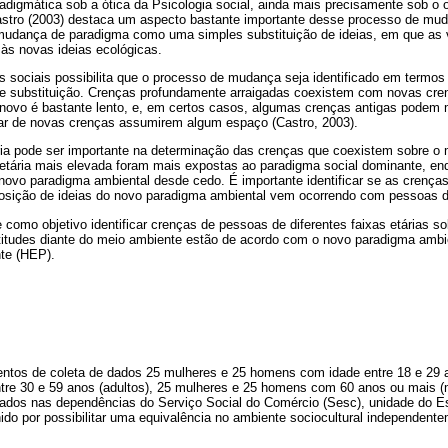
radigmática sob a ótica da Psicologia social, ainda mais precisamente sob o o
astro (2003) destaca um aspecto bastante importante desse processo de mu
mudança de paradigma como uma simples substituição de ideias, em que as 
 às novas ideias ecológicas.
s sociais possibilita que o processo de mudança seja identificado em termos 
 substituição. Crenças profundamente arraigadas coexistem com novas cre
o novo é bastante lento, e, em certos casos, algumas crenças antigas podem 
ar de novas crenças assumirem algum espaço (Castro, 2003).
ária pode ser importante na determinação das crenças que coexistem sobre o
etária mais elevada foram mais expostas ao paradigma social dominante, e
novo paradigma ambiental desde cedo. É importante identificar se as crença
eposição de ideias do novo paradigma ambiental vem ocorrendo com pessoas d
e como objetivo identificar crenças de pessoas de diferentes faixas etárias 
atitudes diante do meio ambiente estão de acordo com o novo paradigma ambi
te (HEP).
tos de coleta de dados 25 mulheres e 25 homens com idade entre 18 e 29 a
re 30 e 59 anos (adultos), 25 mulheres e 25 homens com 60 anos ou mais (
ados nas dependências do Serviço Social do Comércio (Sesc), unidade do Estr
lhido por possibilitar uma equivalência no ambiente sociocultural independente