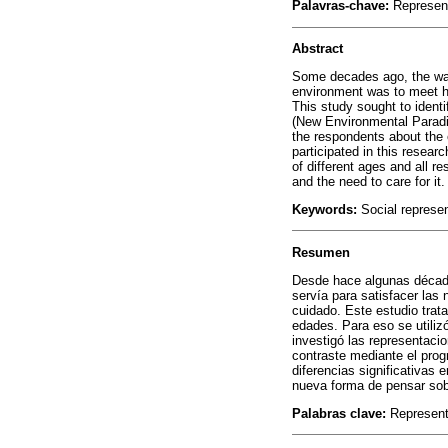
Palavras-chave:
Represent
Abstract
Some decades ago, the way
environment was to meet hu
This study sought to identi
(New Environmental Paradig
the respondents about the 
participated in this resear
of different ages and all r
and the need to care for it.
Keywords:
Social represen
Resumen
Desde hace algunas década
servía para satisfacer las
cuidado. Este estudio trata
edades. Para eso se utili
investigó las representaci
contraste mediante el prog
diferencias significativas
nueva forma de pensar sobr
Palabras clave:
Representa