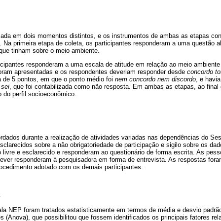
lizada em dois momentos distintos, e os instrumentos de ambas as etapas c
o. Na primeira etapa de coleta, os participantes responderam a uma questão 
que tinham sobre o meio ambiente.
icipantes responderam a uma escala de atitude em relação ao meio ambient
foram apresentadas e os respondentes deveriam responder desde
concordo to
 de 5 pontos, em que o ponto médio foi
nem concordo nem discordo
, e havi
 sei
, que foi contabilizada como não resposta. Em ambas as etapas, ao final 
o do perfil socioeconômico.
ordados durante a realização de atividades variadas nas dependências do S
esclarecidos sobre a não obrigatoriedade de participação e sigilo sobre os da
 livre e esclarecido e responderam ao questionário de forma escrita. As pe
crever responderam à pesquisadora em forma de entrevista. As respostas fora
ocedimento adotado com os demais participantes.
s
la NEP foram tratados estatisticamente em termos de média e desvio padrão
es (Anova), que possibilitou que fossem identificados os principais fatores r