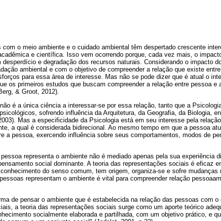
 com o meio ambiente e o cuidado ambiental têm despertado crescente inte
acadêmica e científica. Isso vem ocorrendo porque, cada vez mais, o impac
m desperdício e degradação dos recursos naturais. Considerando o impacto
adação ambiental e com o objetivo de compreender a relação que existe entr
sforços para essa área de interesse. Mas não se pode dizer que é atual o int
que os primeiros estudos que buscam compreender a relação entre pessoa e
Berg, & Groot, 2012).
ão é a única ciência a interessar-se por essa relação, tanto que a Psicolog
icológicos, sofrendo influência da Arquitetura, da Geografia, da Biologia, ent
, 2003). Mas a especificidade da Psicologia está em seu interesse pela relaç
e, a qual é considerada bidirecional. Ao mesmo tempo em que a pessoa atu
bre a pessoa, exercendo influência sobre seus comportamentos, modos de pens
pessoa representa o ambiente não é mediado apenas pela sua experiência dir
pensamento social dominante. A teoria das representações sociais é eficaz 
 conhecimento do senso comum, tem origem, organiza-se e sofre mudanças n
pessoas representam o ambiente é vital para compreender relação pessoaamb
ma de pensar o ambiente que é estabelecida na relação das pessoas com o 
ciais, a teoria das representações sociais surge como um aporte teórico ad
hecimento socialmente elaborada e partilhada, com um objetivo prático, e que