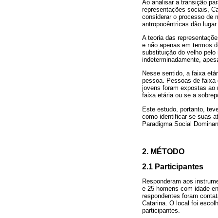
Ao analisar a transição pa
representações sociais, C
considerar o processo de 
antropocêntricas dão lugar
A teoria das representaçõe
e não apenas em termos de
substituição do velho pel
indeterminadamente, apes
Nesse sentido, a faixa et
pessoa. Pessoas de faixa 
jovens foram expostas ao 
faixa etária ou se a sobr
Este estudo, portanto, tev
como identificar se suas 
Paradigma Social Dominan
2. MÉTODO
2.1 Participantes
Responderam aos instrumen
e 25 homens com idade ent
respondentes foram contat
Catarina. O local foi esco
participantes.