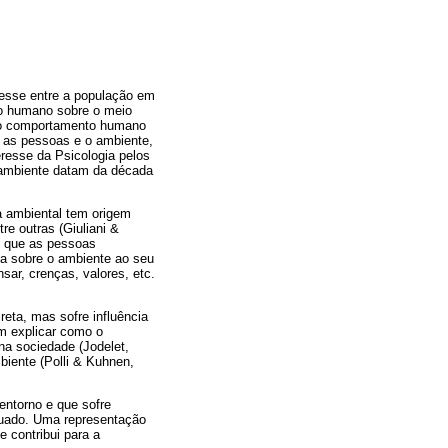
resse entre a população em
to humano sobre o meio
 do comportamento humano
e as pessoas e o ambiente,
eresse da Psicologia pelos
 ambiente datam da década
ia ambiental tem origem
re outras (Giuliani &
ão que as pessoas
a sobre o ambiente ao seu
ar, crenças, valores, etc.
eta, mas sofre influência
em explicar como o
a sociedade (Jodelet,
iente (Polli & Kuhnen,
entorno e que sofre
equado. Uma representação
 contribui para a