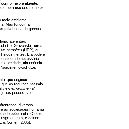
a com o meio ambiente.
ado e bom uso dos recursos
 meio ambiente.
ia. Mas foi com a
das pela busca de ganhos
ora, até então,
chetto, Gravonski,Torres,
ism paradigm
(HEP), ou
físicos inertes. Ela pode e
 considerado necessário,
prosperidade, abundância
& Nascimento-Schulze,
tal que originou
que os recursos naturais
al
new environmental
00), aos poucos, vem
frentando, diversos
ntre as sociedades humanas
se sobrepõe a ela. O novo
u esgotamento, e coloca
 & Guillén, 2005).