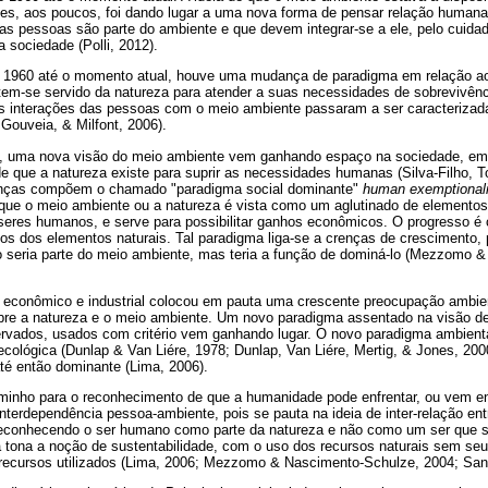
es, aos poucos, foi dando lugar a uma nova forma de pensar relação human
 as pessoas são parte do ambiente e que devem integrar-se a ele, pelo cuid
a sociedade (Polli, 2012).
1960 até o momento atual, houve uma mudança de paradigma em relação ao
em-se servido da natureza para atender a suas necessidades de sobrevivênc
as interações das pessoas com o meio ambiente passaram a ser caracteriza
Gouveia, & Milfont, 2006).
0, uma nova visão do meio ambiente vem ganhando espaço na sociedade, emb
 que a natureza existe para suprir as necessidades humanas (Silva-Filho, To
enças compõem o chamado "paradigma social dominante"
human exemptional
que o meio ambiente ou a natureza é vista como um aglutinado de elementos 
 seres humanos, e serve para possibilitar ganhos econômicos. O progresso é
s dos elementos naturais. Tal paradigma liga-se a crenças de crescimento, 
seria parte do meio ambiente, mas teria a função de dominá-lo (Mezzomo 
 econômico e industrial colocou em pauta uma crescente preocupação ambien
e a natureza e o meio ambiente. Um novo paradigma assentado na visão de 
rvados, usados com critério vem ganhando lugar. O novo paradigma ambient
cológica (Dunlap & Van Liére, 1978; Dunlap, Van Liére, Mertig, & Jones, 20
té então dominante (Lima, 2006).
inho para o reconhecimento de que a humanidade pode enfrentar, ou vem en
interdependência pessoa-ambiente, pois se pauta na ideia de inter-relação e
, reconhecendo o ser humano como parte da natureza e não como um ser que 
à tona a noção de sustentabilidade, com o uso dos recursos naturais sem se
ecursos utilizados (Lima, 2006; Mezzomo & Nascimento-Schulze, 2004; Sanz