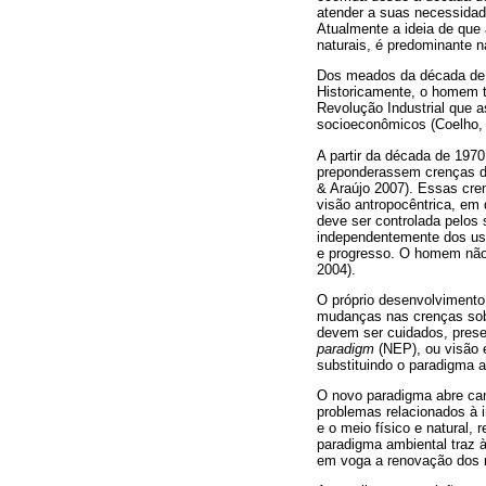
atender a suas necessidad
Atualmente a ideia de que
naturais, é predominante n
Dos meados da década de 
Historicamente, o homem t
Revolução Industrial que 
socioeconômicos (Coelho, 
A partir da década de 197
preponderassem crenças de
& Araújo 2007). Essas cr
visão antropocêntrica, em 
deve ser controlada pelos
independentemente dos uso
e progresso. O homem não 
2004).
O próprio desenvolvimento
mudanças nas crenças sobr
devem ser cuidados, prese
paradigm
(NEP), ou visão e
substituindo o paradigma a
O novo paradigma abre cam
problemas relacionados à 
e o meio físico e natural
paradigma ambiental traz 
em voga a renovação dos r