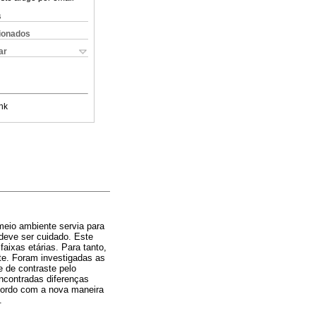
s
cionados
ar
nk
eio ambiente servia para
deve ser cuidado. Este
aixas etárias. Para tanto,
e. Foram investigadas as
 de contraste pelo
encontradas diferenças
acordo com a nova maneira
.