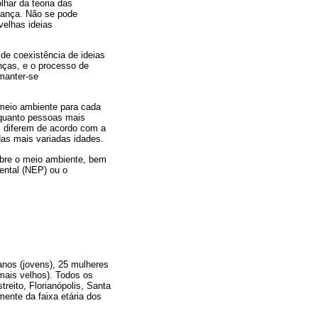
lhar da teoria das
dança. Não se pode
velhas ideias
de coexistência de ideias
nças, e o processo de
manter-se
 meio ambiente para cada
nquanto pessoas mais
s diferem de acordo com a
as mais variadas idades.
sobre o meio ambiente, bem
ental (NEP) ou o
nos (jovens), 25 mulheres
mais velhos). Todos os
eito, Florianópolis, Santa
mente da faixa etária dos