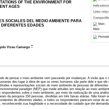
TATIONS OF THE ENVIRONMENT FOR
Indicadore
RENT AGES
Links rela
Compartilh
S SOCIALES DEL MEDIO AMBIENTE PARA
Mais
 DIFERENTES EDADES
Mais
Permali
**
igido Vizeu Camargo
do de pensar o meio ambiente vem passando por mudanças. A visão que o m
umanas deu lugar à ideia de que os seres humanos são parte dele e que ele 
atitudes e representações sociais do meio ambiente de pessoas de diferentes f
nvironmental paradigm
(NEP) que mede atitudes em relação ao meio ambient
s respondentes sobre o meio ambiente, por meio da realização de uma análise
aram da pesquisa 150 pessoas, divididas em três faixas etárias. Não foram 
espondentes de diferentes idades, e todos os respondentes parecem estar de 
, reconhecendo sua fragilidade e a necessidade de cuidado que ele demanda