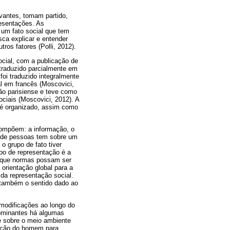
vantes, tomam partido,
esentações. As
um fato social que tem
ca explicar e entender
os fatores (Polli, 2012).
ocial, com a publicação de
 traduzido parcialmente em
foi traduzido integralmente
al em francês (Moscovici,
ão parisiense e teve como
ociais (Moscovici, 2012). A
 é organizado, assim como
compõem: a informação, o
o de pessoas tem sobre um
o grupo de fato tiver
po de representação é a
a que normas possam ser
 orientação global para a
da representação social.
 também o sentido dado ao
modificações ao longo do
dominantes há algumas
 sobre o meio ambiente
sição do homem para