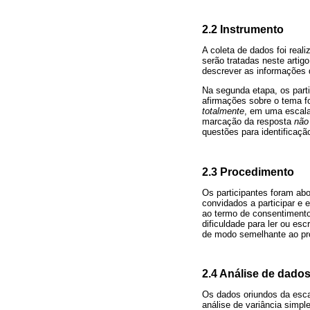
2.2 Instrumento
A coleta de dados foi rea
serão tratadas neste artig
descrever as informações 
Na segunda etapa, os part
afirmações sobre o tema 
totalmente
, em uma escala
marcação da resposta
não
questões para identificaçã
2.3 Procedimento
Os participantes foram ab
convidados a participar e 
ao termo de consentimento
dificuldade para ler ou es
de modo semelhante ao pr
2.4 Análise de dado
Os dados oriundos da esca
análise de variância simpl