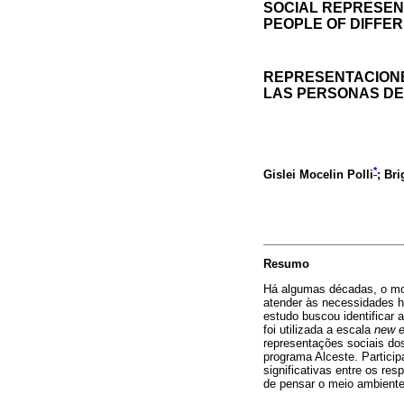
SOCIAL REPRESEN
PEOPLE OF DIFFE
REPRESENTACIONE
LAS PERSONAS DE
*
Gislei Mocelin Polli
; Br
Resumo
Há algumas décadas, o mo
atender às necessidades h
estudo buscou identificar 
foi utilizada a escala
new e
representações sociais do
programa Alceste. Particip
significativas entre os r
de pensar o meio ambiente