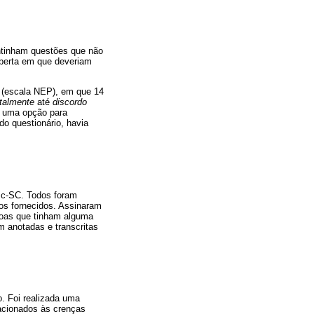
ontinham questões que não
aberta em que deveriam
e (escala NEP), em que 14
talmente
até
discordo
a uma opção para
do questionário, havia
esc-SC. Todos foram
dos fornecidos. Assinaram
ssoas que tinham alguma
m anotadas e transcritas
. Foi realizada uma
elacionados às crenças