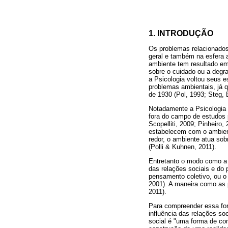
1. INTRODUÇÃO
Os problemas relacionados
geral e também na esfera 
ambiente tem resultado e
sobre o cuidado ou a degr
a Psicologia voltou seus e
problemas ambientais, já 
de 1930 (Pol, 1993; Steg, 
Notadamente a Psicologia n
fora do campo de estudos ps
Scopelliti, 2009; Pinheiro
estabelecem com o ambient
redor, o ambiente atua so
(Polli & Kuhnen, 2011).
Entretanto o modo como a 
das relações sociais e do 
pensamento coletivo, ou o
2001). A maneira como as 
2011).
Para compreender essa for
influência das relações so
social é "uma forma de con