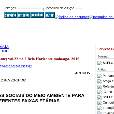
ista
Serviços P
-1168
Journal
zonte) vol.22 no.2 Belo Horizonte maio/ago. 2016
SciELO 
.1678-9523.2016V22N2P392
Artigo
ARTIGOS
Portugu
23.2016V22N2P392
Artigo 
Referên
Como ci
 SOCIAIS DO MEIO AMBIENTE PARA
SciELO 
ERENTES FAIXAS ETÁRIAS
Curricu
Traduçã
Enviar e