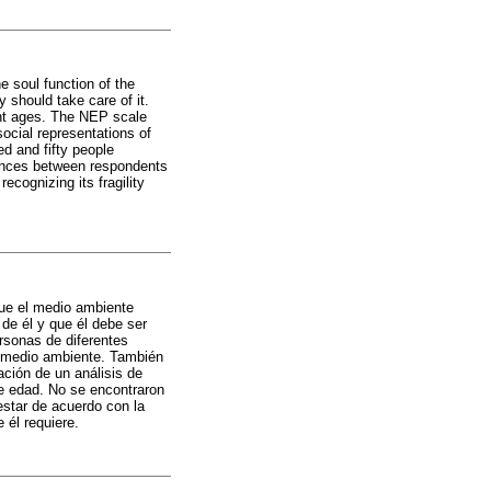
 soul function of the
should take care of it.
rent ages. The NEP scale
ocial representations of
d and fifty people
erences between respondents
ecognizing its fragility
ue el medio ambiente
de él y que él debe ser
ersonas de diferentes
l medio ambiente. También
ación de un análisis de
de edad. No se encontraron
estar de acuerdo con la
 él requiere.