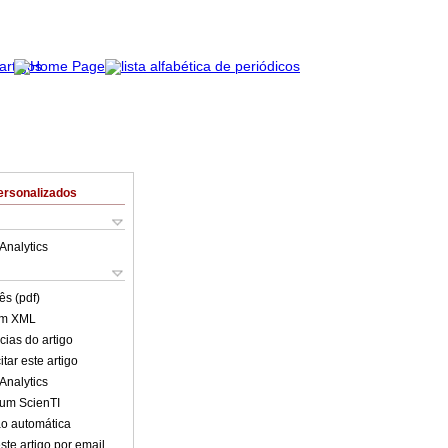
ersonalizados
Analytics
ês (pdf)
em XML
cias do artigo
tar este artigo
Analytics
lum ScienTI
o automática
ste artigo por email