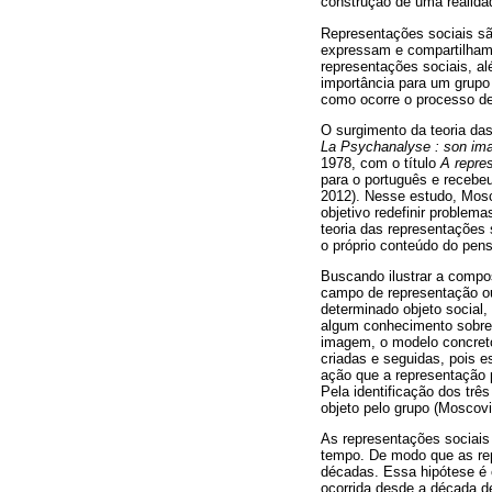
construção de uma realida
Representações sociais sã
expressam e compartilham
representações sociais, a
importância para um grupo
como ocorre o processo de 
O surgimento da teoria da
La Psychanalyse : son ima
1978, com o título
A repre
para o português e recebeu
2012). Nesse estudo, Mosc
objetivo redefinir problem
teoria das representações
o próprio conteúdo do pen
Buscando ilustrar a compo
campo de representação ou
determinado objeto social,
algum conhecimento sobre 
imagem, o modelo concreto
criadas e seguidas, pois e
ação que a representação p
Pela identificação dos tr
objeto pelo grupo (Moscovi
As representações sociais
tempo. De modo que as rep
décadas. Essa hipótese é
ocorrida desde a década d