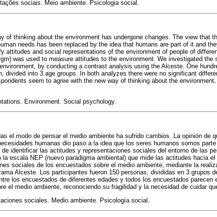
ações sociais. Meio ambiente. Psicologia social.
 of thinking about the environment has undergone changes. The view that the
man needs has been replaced by the idea that humans are part of it and they 
fy attitudes and social representations of the environment of people of diffe
m) was used to measure attitudes to the environment. We investigated the s
environment, by conducting a contrast analysis using the Alceste. One hundre
ch, divided into 3 age groups. In both analyzes there were no significant diff
espondents seem to agree with the new way of thinking about the environment, r
tations. Environment. Social psychology.
s el modo de pensar el medio ambiente ha sufrido cambios. La opinión de q
 necesidades humanas dio paso a la idea que los seres humanos somos parte 
 de identificar las actitudes y representaciones sociales del entorno de las p
zó la escala NEP (nuevo paradigma ambiental) que mide las actitudes hacia e
ones sociales de los encuestados sobre el medio ambiente, mediante la realiz
rama Alceste. Los participantes fueron 150 personas, divididas en 3 grupos 
 entre los encuestados de diferentes edades y todos los encuestados parecen 
e el medio ambiente, reconociendo su fragilidad y la necesidad de cuidar que
ciones sociales. Medio ambiente. Psicología social.