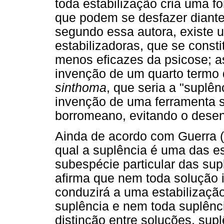
toda estabilização cria uma f
que podem se desfazer diant
segundo essa autora, existe 
estabilizadoras, que se const
menos eficazes da psicose; as
invenção de um quarto termo q
sinthoma
, que seria a "suplê
invenção de uma ferramenta 
borromeano, evitando o desen
Ainda de acordo com Guerra (
qual a suplência é uma das e
subespécie particular das sup
afirma que nem toda solução i
conduzirá a uma estabilizaçã
suplência e nem toda suplên
distinção entre soluções, sup