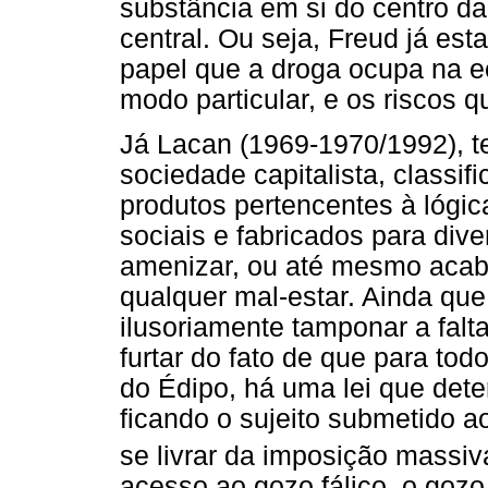
substância em si do centro da
central. Ou seja, Freud já est
papel que a droga ocupa na e
modo particular, e os riscos qu
Já Lacan (1969-1970/1992), te
sociedade capitalista, classi
produtos pertencentes à lógi
sociais e fabricados para diver
amenizar, ou até mesmo acab
qualquer mal-estar. Ainda que 
ilusoriamente tamponar a falt
furtar do fato de que para tod
do Édipo, há uma lei que det
ficando o sujeito submetido ao 
se livrar da imposição massi
acesso ao gozo fálico, o gozo 