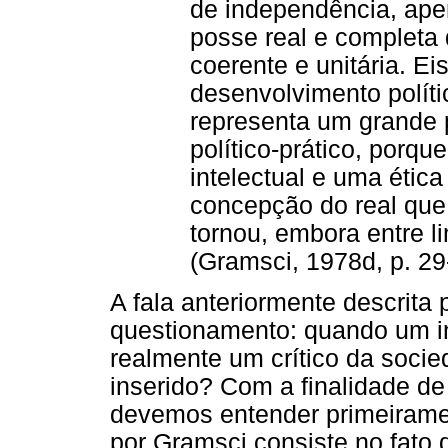
de independência, apena
posse real e complet
coerente e unitária. E
desenvolvimento polít
representa um grande p
político-prático, porq
intelectual e uma éti
concepção do real qu
tornou, embora entre lim
(Gramsci, 1978d, p. 29-
A fala anteriormente descrita
questionamento: quando um in
realmente um crítico da socie
inserido? Com a finalidade d
devemos entender primeirame
por Gramsci consiste no fato 