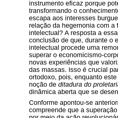
instrumento eficaz porque pote
transformando o conheciment
escapa aos interesses burgue
relação da hegemonia com a f
intelectual? A resposta a ess
conclusão de que, durante o ex
intelectual procede uma remo
superar o economicismo-corpo
novas experiências que valo
das massas. Isso é crucial p
ortodoxo, pois, enquanto est
noção de
ditadura do proletar
dinâmica aberta que se desenv
Conforme apontou-se anterio
compreende que a superação 
por meio da ação revolucionári