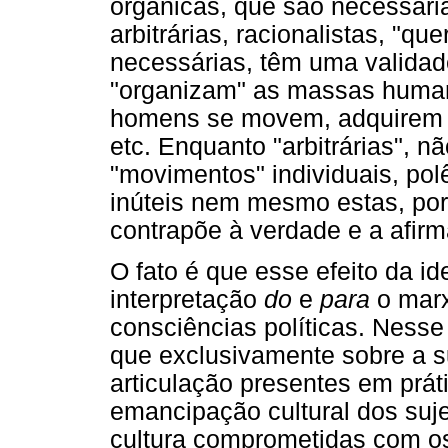
orgânicas, que são necessária
arbitrárias, racionalistas, "q
necessárias, têm uma validade
"organizam" as massas human
homens se movem, adquirem c
etc. Enquanto "arbitrárias", n
"movimentos" individuais, po
inúteis nem mesmo estas, po
contrapõe à verdade e a afirm
O fato é que esse efeito da id
interpretação
do
e
para
o marx
consciências políticas. Ness
que exclusivamente sobre a s
articulação presentes em prát
emancipação cultural dos suj
cultura comprometidas com os