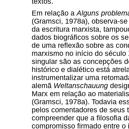
textos.
Em relação a
Alguns problema
(Gramsci, 1978a), observa-se
da escritura marxista, tampo
dados biográficos sobre os s
de uma reflexão sobre as con
marxismo no início do século 
singular são as concepções d
histórico e dialético está atr
instrumentalizar uma retomad
alemã
Weltanschauung
desig
Marx em relação ao material
(Gramsci, 1978a). Todavia ess
pelos comentadores de seus t
compreender que a filosofia 
compromisso firmado entre o i