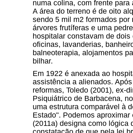
numa colina, com frente para 
A área do terreno é de oito a
sendo 5 mil m2 formados por
árvores frutíferas e uma pedr
hospitalar constavam de dois 
oficinas, lavanderias, banheir
balneoterapia, alojamentos pa
bilhar.
Em 1922 é anexada ao hospita
assistência a alienados. Apó
reformas, Toledo (2001), ex-di
Psiquiátrico de Barbacena, no
uma estrutura comparável à d
Estado". Podemos aproximar 
(2011a) designa como lógica 
constatação de que pela lei b