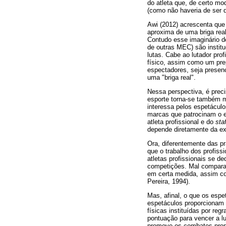
do atleta que, de certo mo
(como não haveria de ser d
Awi (2012) acrescenta que
aproxima de uma briga rea
Contudo esse imaginário de
de outras MEC) são institu
lutas. Cabe ao lutador pro
físico, assim como um prep
espectadores, seja presen
uma "briga real".
Nessa perspectiva, é preci
esporte torna-se também m
interessa pelos espetácul
marcas que patrocinam o e
atleta profissional e do
staf
depende diretamente da exi
Ora, diferentemente das p
que o trabalho dos profiss
atletas profissionais se d
competições. Mal comparand
em certa medida, assim co
Pereira, 1994).
Mas, afinal, o que os esp
espetáculos proporcionam p
físicas instituídas por re
pontuação para vencer a l
promove os combates propr