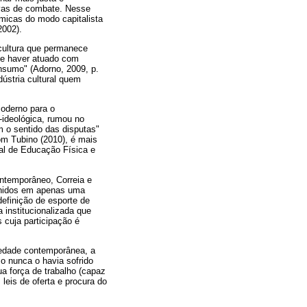
ivas de combate. Nesse
micas do modo capitalista
2002).
 cultura que permanece
 de haver atuado com
onsumo" (Adorno, 2009, p.
dústria cultural quem
moderno para o
-ideológica, rumou no
m o sentido das disputas"
om Tubino (2010), é mais
al de Educação Física e
ntemporâneo, Correia e
eunidos em apenas uma
finição de esporte de
 institucionalizada que
 cuja participação é
iedade contemporânea, a
mo nunca o havia sofrido
ua força de trabalho (capaz
 leis de oferta e procura do