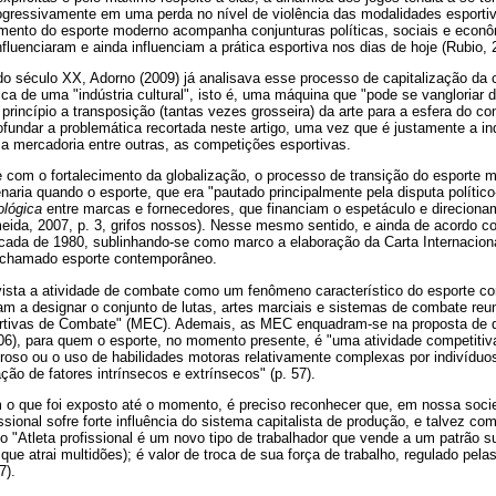
rogressivamente em uma perda no nível de violência das modalidades esport
cimento do esporte moderno acompanha conjunturas políticas, sociais e econô
nfluenciaram e ainda influenciam a prática esportiva nos dias de hoje (Rubio, 
do século XX, Adorno (2009) já analisava esse processo de capitalização da
ca de uma "indústria cultural", isto é, uma máquina que "pode se vangloriar
m princípio a transposição (tantas vezes grosseira) da arte para a esfera do c
ofundar a problemática recortada neste artigo, uma vez que é justamente a in
a mercadoria entre outras, as competições esportivas.
 com o fortalecimento da globalização, o processo de transição do esporte 
ria quando o esporte, que era "pautado principalmente pela disputa político
lógica
entre marcas e fornecedores, que financiam o espetáculo e direciona
meida, 2007, p. 3, grifos nossos). Nesse mesmo sentido, e ainda de acordo c
cada de 1980, sublinhando-se como marco a elaboração da Carta Internacion
 o chamado esporte contemporâneo.
ista a atividade de combate como um fenômeno característico do esporte co
liam a designar o conjunto de lutas, artes marciais e sistemas de combate r
rtivas de Combate" (MEC). Ademais, as MEC enquadram-se na proposta de de
6), para quem o esporte, no momento presente, é "uma atividade competitiva
oroso ou o uso de habilidades motoras relativamente complexas por indivíduos
o de fatores intrínsecos e extrínsecos" (p. 57).
 o que foi exposto até o momento, é preciso reconhecer que, em nossa soc
ssional sofre forte influência do sistema capitalista de produção, e talvez co
o "Atleta profissional é um novo tipo de trabalhador que vende a um patrão s
ue atrai multidões); é valor de troca de sua força de trabalho, regulado pelas
7).