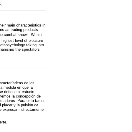
.
heir main characteristics in
ons as trading products.
 the combat shows. Within
 highest level of pleasure
metapsychology taking into
echanisms the spectators
aracterísticas de los
la medida en que la
e detiene al estudio
ponemos la concepción de
ctadores. Para esta tarea,
 placer y la pulsión de
e expresar indirectamente
erte.