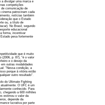
m a divulgar uma marca e
s nas competições
os de comunicação de
 o cinema patrocinam cada
nimento, notícias também
nsideração que o Estado
e ou, a título de
tacar). No Brasil, segundo
 esporte educacional
a forma, incentivar
o Estado pesa fortemente
etitividade que é muito
 (2006, p. 87), "é o valor
nheiro e o desejo da
e em outras modalidades
ual: "Nessa condição, a
isso porque à vitória estão
alquer outro resultado".
o do Ultimate Fighting
a atualmente. O UFC é um
ularmente conhecido. Para
no, chegando a 600 milhões
es estimou o valor da
eros, depende da
ormance
lucrativa por parte