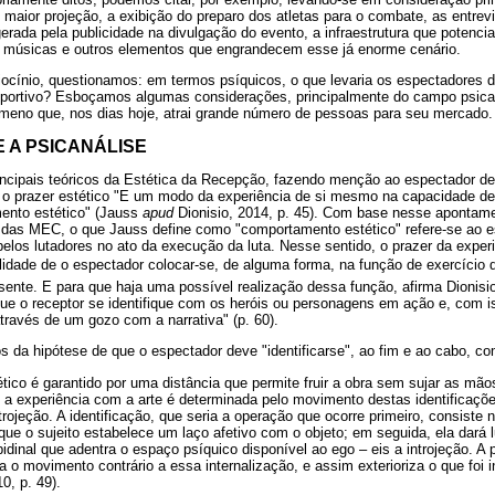
maior projeção, a exibição do preparo dos atletas para o combate, as entrev
gerada pela publicidade na divulgação do evento, a infraestrutura que potencia
, músicas e outros elementos que engrandecem esse já enorme cenário.
ciocínio, questionamos: em termos psíquicos, o que levaria os espectadores
sportivo? Esboçamos algumas considerações, principalmente do campo psican
eno que, nos dias hoje, atrai grande número de pessoas para seu mercado.
E A PSICANÁLISE
ncipais teóricos da Estética da Recepção, fazendo menção ao espectador de a
ue o prazer estético "E um modo da experiência de si mesmo na capacidade de
ento estético" (Jauss
apud
Dionisio, 2014, p. 45). Com base nesse apontam
 das MEC, o que Jauss define como "comportamento estético" refere-se ao es
 pelos lutadores no ato da execução da luta. Nesse sentido, o prazer da expe
lidade de o espectador colocar-se, de alguma forma, na função de exercício 
esente. E para que haja uma possível realização dessa função, afirma Dionisio
que o receptor se identifique com os heróis ou personagens em ação e, com i
través de um gozo com a narrativa" (p. 60).
da hipótese de que o espectador deve "identificarse", ao fim e ao cabo, co
ético é garantido por uma distância que permite fruir a obra sem sujar as mã
, a experiência com a arte é determinada pelo movimento destas identificaç
trojeção. A identificação, que seria a operação que ocorre primeiro, consiste 
 que o sujeito estabelece um laço afetivo com o objeto; em seguida, ela dará 
bidinal que adentra o espaço psíquico disponível ao ego – eis a introjeção. A 
a o movimento contrário a essa internalização, e assim exterioriza o que foi i
10, p. 49).