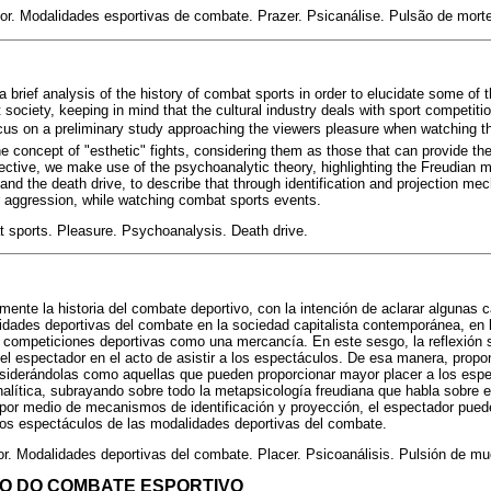
or. Modalidades esportivas de combate. Prazer. Psicanálise. Pulsão de morte
 brief analysis of the history of combat sports in order to elucidate some of t
 society, keeping in mind that the cultural industry deals with sport competiti
focus on a preliminary study approaching the viewers pleasure when watching
e concept of "esthetic" fights, considering them as those that can provide the
bjective, we make use of the psychoanalytic theory, highlighting the Freudian 
and the death drive, to describe that through identification and projection m
ir aggression, while watching combat sports events.
t sports. Pleasure. Psychoanalysis. Death drive.
mente la historia del combate deportivo, con la intención de aclarar algunas c
idades deportivas del combate en la sociedad capitalista contemporánea, en 
as competiciones deportivas como una mercancía. En este sesgo, la reflexión s
 del espectador en el acto de asistir a los espectáculos. De esa manera, pro
nsiderándolas como aquellas que pueden proporcionar mayor placer a los espe
nalítica, subrayando sobre todo la metapsicología freudiana que habla sobre el
 por medio de mecanismos de identificación y proyección, el espectador pued
a los espectáculos de las modalidades deportivas del combate.
r. Modalidades deportivas del combate. Placer. Psicoanálisis. Pulsión de mu
CO DO COMBATE ESPORTIVO