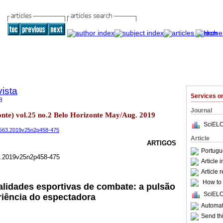
ista
Services 
8
Journal
zonte) vol.25 no.2 Belo Horizonte May/Aug. 2019
SciELO
-9563.2019v25n2p458-475
Article
ARTIGOS
Portugu
3.2019v25n2p458-475
Article 
Article 
How to c
lidades esportivas de combate: a pulsão
SciELO
riência do espectadora
Automati
Send thi