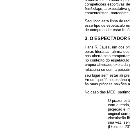
competições esportivas de 
backstage
, a expectativa 
comentaristas, narradores
Seguindo esta linha de ra
esse tipo de espetáculo e
de compreender esse fenôm
3. O ESPECTADOR 
Hans R. Jauss, um dos pri
obras literárias, afirma q
nós aberta pelo comportam
no contexto do espetáculo
própria atividade exercida
relaciona-se com a possibi
seu lugar sem estar ali pr
Freud, que "é necessário 
às suas próprias paixões a
No caso das MEC, partimos 
O prazer est
com a teoria
projeção e in
original com
vinculação li
sua vez, seri
(Dionisio, 20