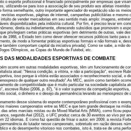
to o esporte profissional é financiado principalmente por empresas que visa
es, utilizando-se para isso a associação de seu produto aos atletas inserido
 De forma semelhante, outro importante agenciador do espetáculo são os mei
, revistas esportivas, páginas de internet, campanhas publicitárias e mesmo
 intuito de vender mercadorias em seu sentido mais amplo: imagens, entrete
áveis disponibilizados pela indústria cultural. Por fim, é preciso levar em co
nômeno, direta ou indiretamente, oferecendo subsídios que promovem o esport
 que privilegiam certas práticas esportivas (em detrimento de outras, vale des
ão de 1988, o Estado tem como dever oferecer recursos públicos tanto para o
imento, de modo a fomentar práticas esportivas formais e não formais e, dess
ue também comportam capital da iniciativa privada). Como se sabe, a mão d
ogos Olímpicos, as Copas do Mundo de Futebol, etc.
OS DAS MODALIDADES ESPORTIVAS DE COMBATE
m ocorre em outras modalidades esportivas, têm um funcionamento de comp
italista atual: "Nessa condição, a vitória, e não a participação", escreve Rubio
rtiva, isso porque à vitória estão associados o reconhecimento social, o di
enosprezo de qualquer outro resultado".As MEC, assim como também ocorr
amento de competitividade que é muito particular na sociedade capitalista at
ão", escreve Rubio (2006, p. 87), "é o valor supremo da competição esportiva, 
to social, o dinheiro e o desejo da permanência levando ao menosprezo de qu
namento desse sistema do esporte contemporâneo profissional com o exempl
os maiores campeonatos entre as MEC e que tem grande destaque na mídi
es das artes marciais mistas ou do Mixed Martial Arts (MMA), como ficou pop
lcance, segundo Awi (2012), o UFC produz cerca de 30 eventos ao vivo por a
m 22 idiomas. E como faz questão de frisar o autor, em 2009, a revista Forb
A permanência do lutador nesse campeonato, sobretudo em razão desses núm
úblico e do desempenho vitorioso nos combates, isto é, trata-se de uma
perf