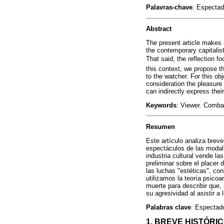
Palavras-chave
: Espectad
Abstract
The present article makes a
the contemporary capitalist
That said, the reflection 
this context, we propose th
to the watcher. For this o
consideration the pleasure 
can indirectly express the
Keywords
: Viewer. Comba
Resumen
Este artículo analiza breve
espectáculos de las modal
industria cultural vende l
preliminar sobre el placer
las luchas "estéticas", co
utilizamos la teoría psicoa
muerte para describir que,
su agresividad al asistir 
Palabras clave
: Espectado
1. BREVE HISTÓRI