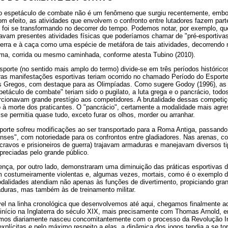
do espetáculo de combate não é um fenômeno que surgiu recentemente, emb
m efeito, as atividades que envolvem o confronto entre lutadores fazem parte
 foi se transformando no decorrer do tempo. Podemos notar, por exemplo, q
stavam presentes atividades físicas que poderíamos chamar de "pré-esportivas"
rra e à caça como uma espécie de metáfora de tais atividades, decorrendo 
rima, corrida ou mesmo caminhada, conforme atesta Tubino (2010).
sporte (no sentido mais amplo do termo) divide-se em três períodos histórico
as manifestações esportivas teriam ocorrido no chamado Período do Esporte
 Gregos, com destaque para as Olimpíadas. Como sugere Godoy (1996), as p
táculo de combate" teriam sido o pugilato, a luta grega e o pancrácio, todos
rcionavam grande prestígio aos competidores. A brutalidade dessas competiçõ
à morte dos praticantes. O "pancrácio", certamente a modalidade mais agres
 se permitia quase tudo, exceto furar os olhos, morder ou arranhar.
porte sofreu modificações ao ser transportado para a Roma Antiga, passando
nses", com notoriedade para os confrontos entre gladiadores. Nas arenas, co
ravos e prisioneiros de guerra) trajavam armaduras e manejavam diversos t
preciadas pelo grande público.
nça, por outro lado, demonstraram uma diminuição das práticas esportivas 
m costumeiramente violentas e, algumas vezes, mortais, como é o exemplo 
alidades atendiam não apenas às funções de divertimento, propiciando gra
aduras, mas também às de treinamento militar.
el na linha cronológica que desenvolvemos até aqui, chegamos finalmente ao
 início na Inglaterra do século XIX, mais precisamente com Thomas Arnold, 
amos diariamente nasceu concomitantemente com o processo da Revolução Ind
xplícitas e pelo máximo respeito a elas, a dinâmica dos jogos tendia a se tor