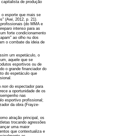
 capitalista de produção
 o esporte que mais se
" (Awi, 2012, p. 21).
 profissionais (do MMA e
preparo intenso para as
a um forte condicionamento
scapam" ao olho nu dos
iam o combate da ideia de
 assim um espetáculo, o
mum, aquele que se
odutos esportivos ou de
do o grande financiador do
to do espetáculo que
sional.
a non
do espectador para
erece a oportunidade de os
 desempenho nas
 esportivo profissional;
ador da obra (Frayze-
mo atração principal, os
atletas trocando agressões
lcançar uma maior
entos que contextualiza e
ncipalmente as