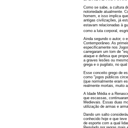
Como se sabe, a cultura 
notoriedade atualmente. Co
homem, e isso implica que
antigas civilizações, já e
estavam relacionadas à gue
como a luta corporal, esg
Ainda segundo o autor, o e
Contemporâneo. As primeir
especificamente nos Jogos
carregaram um tom de "espe
ataque e defesa que propo
a graves lesões ou mesmo 
grega e o pugilato, no qual
Esse conceito grego de es
como "jogos públicos circe
(que normalmente eram esc
realmente mortais, muito a
A Idade Média e a Renasce
que escassas, continuara
Medievais. Essas duas mod
utilização de armas e arm
Dando um salto consideráv
conhecido hoje e que teve
de esporte com a qual lid
Regulado por regras mais e