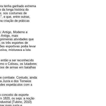
ora tenha ganhado extrema
 da longa história do
ue, nos costumes de
, e que, entre outras,
na criação de práticas
s: Antigo, Moderno e
 Antigo, mais
rimeiras atividades que
 os três esportes de
es esportivas podia levar
siva, misturava a luta
 então a ser reconhecido
mo o Coliseu, os lutadores
ipos de armas em batalhas
de combate. Contudo, ainda
da
Justa
e dos Torneios
ndes espetáculos com a
 conceito de esporte
em 1820, ou seja: a noção
ustrial (Tubino, 2010).
nar mais justa e