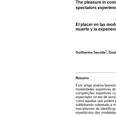
The pleasure in comb
spectators experien
El placer en las mod
muerte y la experien
*
Guilherme Secotte
; Gus
Resumo
Este artigo analisa brevem
modalidades esportivas de
competições esportivas co
espectador no ato de assi
como aquelas que podem pro
sublinhando sobretudo a me
mecanismos de identificaçã
espetáculos das modalidad