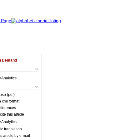
on Demand
 Analytics
ese (pdf)
in xml format
references
ite this article
 Analytics
c translation
s article by e-mail