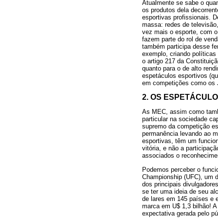
Atualmente se sabe o quan
os produtos dela decorrent
esportivas profissionais.
massa: redes de televisão
vez mais o esporte, com o
fazem parte do rol de vend
também participa desse fe
exemplo, criando políticas
o artigo 217 da Constituiç
quanto para o de alto rend
espetáculos esportivos (q
em competições como os J
2. OS ESPETÁCUL
As MEC, assim como també
particular na sociedade cap
supremo da competição espo
permanência levando ao m
esportivas, têm um funcion
vitória, e não a participaç
associados o reconhecimen
Podemos perceber o funcio
Championship (UFC), um d
dos principais divulgador
se ter uma ideia de seu a
de lares em 145 países e e
marca em U$ 1,3 bilhão! 
expectativa gerada pelo p