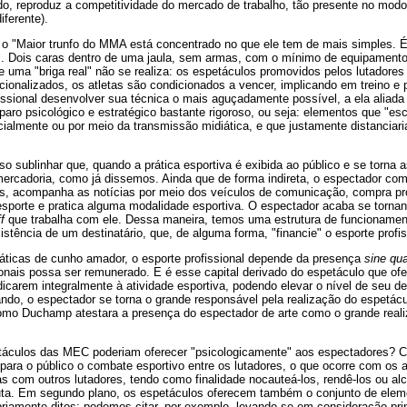
do, reproduz a competitividade do mercado de trabalho, tão presente no modo
iferente).
 o "Maior trunfo do MMA está concentrado no que ele tem de mais simples. É
l. Dois caras dentro de uma jaula, sem armas, com o mínimo de equipamentos
 uma "briga real" não se realiza: os espetáculos promovidos pelos lutadores
cionalizados, os atletas são condicionados a vencer, implicando em treino e 
fissional desenvolver sua técnica o mais aguçadamente possível, a ela aliad
aro psicológico e estratégico bastante rigoroso, ou seja: elementos que "e
cialmente ou por meio da transmissão midiática, e que justamente distanciar
so sublinhar que, quando a prática esportiva é exibida ao público e se torna
ercadoria, como já dissemos. Ainda que de forma indireta, o espectador co
os, acompanha as notícias por meio dos veículos de comunicação, compra pr
sporte e pratica alguma modalidade esportiva. O espectador acaba se tornan
f
que trabalha com ele. Dessa maneira, temos uma estrutura de funcionamen
stência de um destinatário, que, de alguma forma, "financie" o esporte profis
ráticas de cunho amador, o esporte profissional depende da presença
sine qu
ionais possa ser remunerado. E é esse capital derivado do espetáculo que of
edicarem integralmente à atividade esportiva, podendo elevar o nível de seu
o, o espectador se torna o grande responsável pela realização do espetáculo
mo Duchamp atestara a presença do espectador de arte como o grande realiz
etáculos das MEC poderiam oferecer "psicologicamente" aos espectadores? Co
ara o público o combate esportivo entre os lutadores, o que ocorre com os 
gras com outros lutadores, tendo como finalidade nocauteá-los, rendê-los ou a
uta. Em segundo plano, os espetáculos oferecem também o conjunto de elem
iamente ditos; podemos citar, por exemplo, levando-se em consideração pri