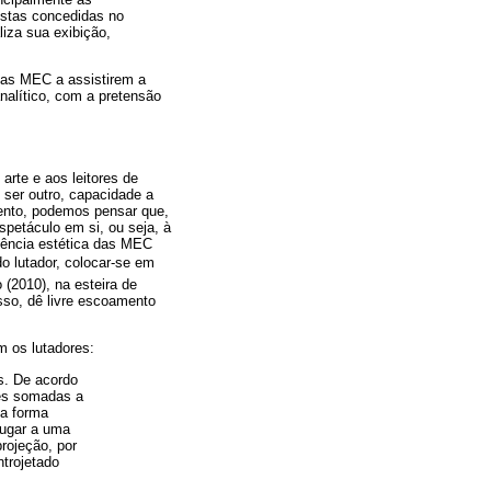
istas concedidas no
liza sua exibição,
 das MEC a assistirem a
alítico, com a pretensão
rte e aos leitores de
 ser outro, capacidade a
ento, podemos pensar que,
petáculo em si, ou seja, à
riência estética das MEC
do lutador, colocar-se em
 (2010), na esteira de
sso, dê livre escoamento
m os lutadores:
os. De acordo
ões somadas a
na forma
lugar a uma
projeção, por
ntrojetado