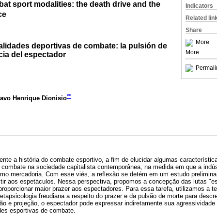
at sport modalities: the death drive and the
Indicators
ce
Related lin
Share
More
alidades deportivas de combate: la pulsión de
More
cia del espectador
Permali
**
tavo Henrique Dionisio
ente a história do combate esportivo, a fim de elucidar algumas característi
 combate na sociedade capitalista contemporânea, na medida em que a indúst
mo mercadoria. Com esse viés, a reflexão se detém em um estudo preliminar
stir aos espetáculos. Nessa perspectiva, propomos a concepção das lutas "es
porcionar maior prazer aos espectadores. Para essa tarefa, utilizamos a teo
tapsicologia freudiana a respeito do prazer e da pulsão de morte para descr
o e projeção, o espectador pode expressar indiretamente sua agressividade 
es esportivas de combate.