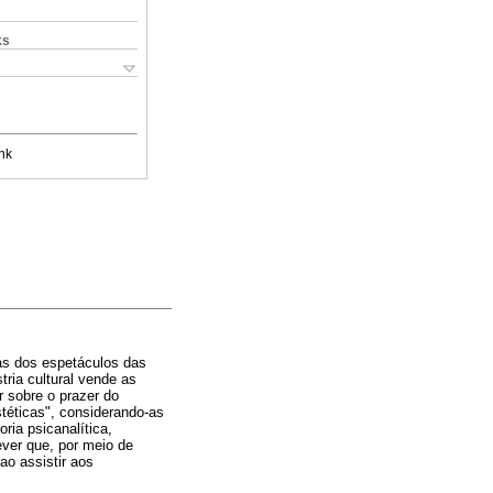
ks
nk
cas dos espetáculos das
ria cultural vende as
 sobre o prazer do
téticas", considerando-as
ria psicanalítica,
ever que, por meio de
ao assistir aos