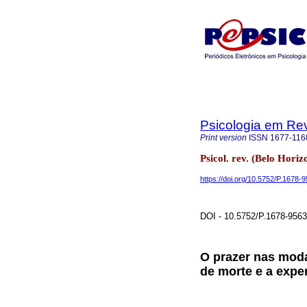
Psicologia em Rev
Print version
ISSN
1677-116
Psicol. rev. (Belo Hori
https://doi.org/10.5752/P.1678
DOI - 10.5752/P.1678-956
O prazer nas moda
de morte e a expe