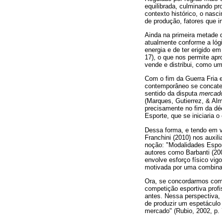
equilibrada, culminando p
contexto histórico, o nas
de produção, fatores que i
Ainda na primeira metade 
atualmente conforme a lógi
energia e de ter erigido e
17), o que nos permite apr
vende e distribui, como um
Com o fim da Guerra Fria e
contemporâneo se concatena
sentido da disputa
mercado
(Marques, Gutierrez, & Al
precisamente no fim da dé
Esporte, que se iniciaria
Dessa forma, e tendo em v
Franchini (2010) nos auxi
noção: "Modalidades Espo
autores como Barbanti (200
envolve esforço físico vig
motivada por uma combinaçã
Ora, se concordarmos com
competição esportiva profi
antes. Nessa perspectiva, 
de produzir um espetáculo q
mercado" (Rubio, 2002, p. 