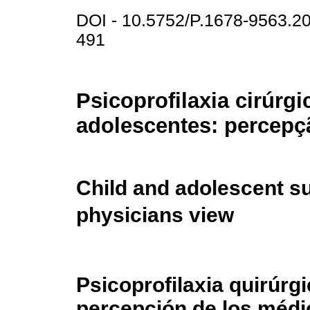
DOI - 10.5752/P.1678-9563.
491
Psicoprofilaxia cirúrgi
adolescentes: percep
Child and adolescent s
physicians view
Psicoprofilaxia quirúrg
percepción de los médi