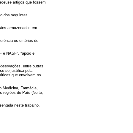
leceuse artigos que fossem
uso dos seguintes
 estes armazenados em
erência os critérios de
SF e NASF", "apoio e
observações, entre outras
o se justifica pela
mpíricas que envolvem os
o Medicina, Farmácia,
s regiões do País (Norte,
sentada neste trabalho.