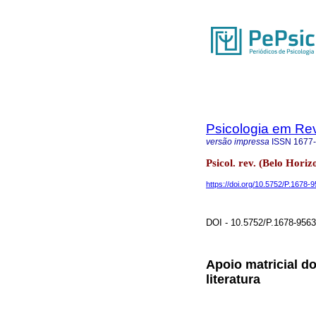
Psicologia em Rev
versão impressa
ISSN
1677
Psicol. rev. (Belo Hori
https://doi.org/10.5752/P.1678
DOI - 10.5752/P.1678-956
Apoio matricial d
literatura