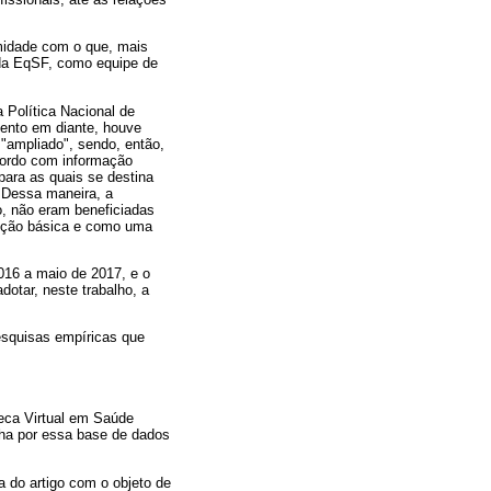
midade com o que, mais
 da EqSF, como equipe de
 Política Nacional de
mento em diante, houve
"ampliado", sendo, então,
cordo com informação
para as quais se destina
 Dessa maneira, a
, não eram beneficiadas
tenção básica e como uma
016 a maio de 2017, e o
dotar, neste trabalho, a
pesquisas empíricas que
oteca Virtual em Saúde
lha por essa base de dados
ia do artigo com o objeto de