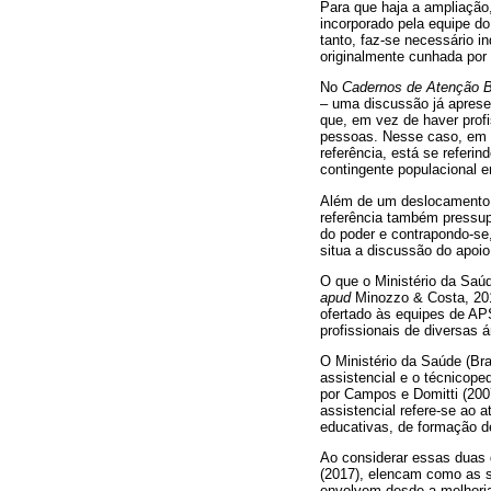
Para que haja a ampliação,
incorporado pela equipe do
tanto, faz-se necessário i
originalmente cunhada por
No
Cadernos de Atenção 
– uma discussão já aprese
que, em vez de haver profi
pessoas. Nesse caso, em es
referência, está se refer
contingente populacional em
Além de um deslocamento e
referência também pressupõ
do poder e contrapondo-se,
situa a discussão do apoio 
O que o Ministério da Saúd
apud
Minozzo & Costa, 2013
ofertado às equipes de APS
profissionais de diversas á
O Ministério da Saúde (Bra
assistencial e o técnicope
por Campos e Domitti (20
assistencial refere-se ao 
educativas, de formação d
Ao considerar essas duas 
(2017), elencam como as s
envolvem desde a melhoria