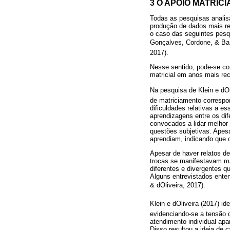
3 O APOIO MATRIC
Todas as pesquisas analis
produção de dados mais re
o caso das seguintes pesq
Gonçalves, Cordone, & Bar
2017).
Nesse sentido, pode-se co
matricial em anos mais rec
Na pesquisa de Klein e dO
de matriciamento correspo
dificuldades relativas a e
aprendizagens entre os di
convocados a lidar melhor 
questões subjetivas. Apes
aprendiam, indicando que 
Apesar de haver relatos de
trocas se manifestavam ma
diferentes e divergentes 
Alguns entrevistados ente
& dOliveira, 2017).
Klein e dOliveira (2017) 
evidenciando-se a tensão d
atendimento individual apa
Disso resultou a ideia de 