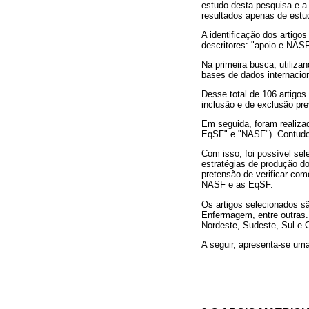
estudo desta pesquisa e a 
resultados apenas de estu
A identificação dos artigo
descritores: "apoio e NAS
Na primeira busca, utiliza
bases de dados internacion
Desse total de 106 artigos 
inclusão e de exclusão pre
Em seguida, foram realiza
EqSF" e "NASF"). Contudo
Com isso, foi possível sel
estratégias de produção do
pretensão de verificar com
NASF e as EqSF.
Os artigos selecionados s
Enfermagem, entre outras. 
Nordeste, Sudeste, Sul e 
A seguir, apresenta-se uma