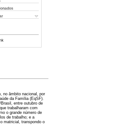
s
cionados
ar
nk
o, no âmbito nacional, por
aúde da Família (EqSF).
Brasil, entre outubro de
 que trabalharam com
omo o grande número de
los de trabalho; e a
o matricial, transpondo o