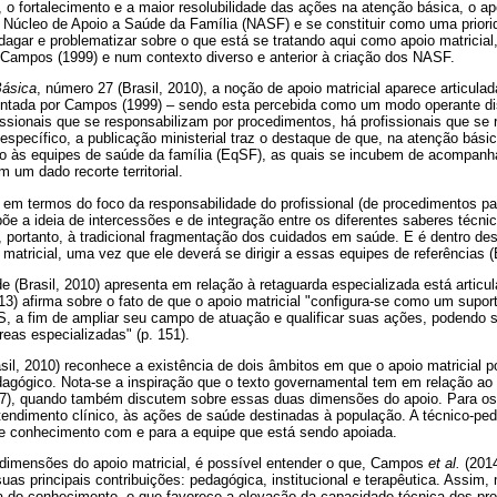
 o fortalecimento e a maior resolubilidade das ações na atenção básica, o apo
 Núcleo de Apoio a Saúde da Família (NASF) e se constituir como uma priori
ndagar e problematizar sobre o que está se tratando aqui como apoio matricial
 Campos (1999) e num contexto diverso e anterior à criação dos NASF.
Básica
, número 27 (Brasil, 2010), a noção de apoio matricial aparece articulad
ntada por Campos (1999) – sendo esta percebida como um modo operante dist
ssionais que se responsabilizam por procedimentos, há profissionais que se 
pecífico, a publicação ministerial traz o destaque de que, na atenção básic
indo às equipes de saúde da família (EqSF), as quais se incubem de acompan
 um dado recorte territorial.
m termos do foco da responsabilidade do profissional (de procedimentos pa
e a ideia de intercessões e de integração entre os diferentes saberes técnic
 portanto, à tradicional fragmentação dos cuidados em saúde. E é dentro de
matricial, uma vez que ele deverá se dirigir a essas equipes de referências (B
e (Brasil, 2010) apresenta em relação à retaguarda especializada está arti
) afirma sobre o fato de que o apoio matricial "configura-se como um suport
, a fim de ampliar seu campo de atuação e qualificar suas ações, podendo s
reas especializadas" (p. 151).
sil, 2010) reconhece a existência de dois âmbitos em que o apoio matricial p
dagógico. Nota-se a inspiração que o texto governamental tem em relação ao 
07), quando também discutem sobre essas duas dimensões do apoio. Para os
atendimento clínico, às ações de saúde destinadas à população. A técnico-p
e conhecimento com e para a equipe que está sendo apoiada.
dimensões do apoio matricial, é possível entender o que, Campos
et al.
(2014
uas principais contribuições: pedagógica, institucional e terapêutica. Ass
 do conhecimento, o que favorece a elevação da capacidade técnica dos prof