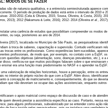
IAL: MODOS DE SE FAZER
adas são de natureza qualitativa, e a entrevista semiestruturada aparece c
corrente. O período de produção de dados está entre o intervalo de 2010 e 2
uisas: 2010-2011 (Cela & Oliveira, 2015; Sousa, Oliveira, & Costa, 2015); 2
ros, 2013); 2012 (Nakamura & Leite, 2016); 2012- 2014 (Oliveira
et al.
, 2017)
nstatar uma carência de estudos que possibilitam compreender os modos de
entes, ou seja, posteriores ao ano de 2014.
liveira (2017), localizada no Município de São Paulo, as pesquisadoras iden
ndiam à troca de saberes, capacitação e supervisão. Contudo verificaram re
ssas trocas entre os profissionais. Como experiências bem-sucedidas, aparec
ferentes profissionais, de modo que, por exemplo, no contato com a EqSF, os
com questões objetivas (alimentação, sono, doenças prevalentes, etc.), e a 
ar disso, verificou-se que muitos psicólogos falavam sobre o que ensinavam
o ensinar era uma função mais predominante no NASF e o aprender na EqSF.
 uma valorização de relações horizontais, houve a percepção, entre os entre
is no interior do próprio núcleo do que com a EqSF. Além disso, identificar
quanto à concepção de matriciamento e, consequentemente, do que se deveria
ndiam que não deveriam se ocupar das ações assistenciais, enquanto outros 
identificaram o apoio matricial como espaço de discussão de caso e de atendi
e quem deverá prestar a assistência específica ao caso. Portanto, nessa rea
rece, para alguns profissionais, subvalorizado por se entender como ação nã
cabo de força trazida pelas pesquisadoras, pois se instalava uma verdadeir