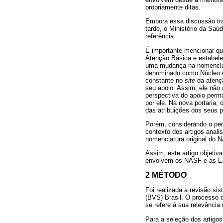
propriamente ditas.
Embora essa discussão tra
tarde, o Ministério da Sa
referência.
É importante mencionar que
Atenção Básica e estabele
uma mudança na nomenclatu
denominado como Núcleo A
constante no
site
da atençã
seu apoio. Assim, ele nã
perspectiva do apoio perm
por ele. Na nova portaria,
das atribuições dos seus p
Porém, considerando o perí
contexto dos artigos analis
nomenclatura original do 
Assim, este artigo objetiv
envolvem os NASF e as E
2 MÉTODO
Foi realizada a revisão sis
(BVS) Brasil. O processo 
se refere à sua relevância
Para a seleção dos artigos 