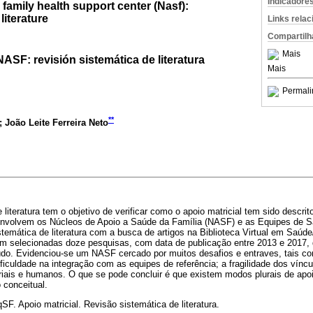
Indicadore
 family health support center (Nasf):
literature
Links rela
Compartilh
Mais
NASF: revisión sistemática de literatura
Mais
Permali
**
; João Leite Ferreira Neto
 literatura tem o objetivo de verificar como o apoio matricial tem sido descrit
envolvem os Núcleos de Apoio a Saúde da Família (NASF) e as Equipes de S
temática de literatura com a busca de artigos na Biblioteca Virtual em Saúde/
m selecionadas doze pesquisas, com data de publicação entre 2013 e 2017,
do. Evidenciou-se um NASF cercado por muitos desafios e entraves, tais c
ficuldade na integração com as equipes de referência; a fragilidade dos víncu
iais e humanos. O que se pode concluir é que existem modos plurais de apoi
 conceitual.
SF. Apoio matricial. Revisão sistemática de literatura.