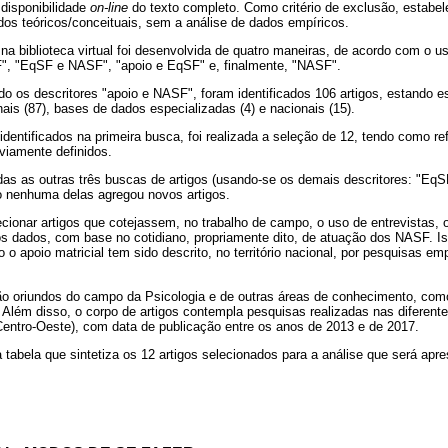
disponibilidade
on-line
do texto completo. Como critério de exclusão, estabe
dos teóricos/conceituais, sem a análise de dados empíricos.
s na biblioteca virtual foi desenvolvida de quatro maneiras, de acordo com o 
F", "EqSF e NASF", "apoio e EqSF" e, finalmente, "NASF".
ndo os descritores "apoio e NASF", foram identificados 106 artigos, estando
ais (87), bases de dados especializadas (4) e nacionais (15).
identificados na primeira busca, foi realizada a seleção de 12, tendo como ref
viamente definidos.
das as outras três buscas de artigos (usando-se os demais descritores: "Eq
 nenhuma delas agregou novos artigos.
ecionar artigos que cotejassem, no trabalho de campo, o uso de entrevistas, 
s dados, com base no cotidiano, propriamente dito, de atuação dos NASF. Iss
o o apoio matricial tem sido descrito, no território nacional, por pesquisas e
ão oriundos do campo da Psicologia e de outras áreas de conhecimento, com
Além disso, o corpo de artigos contempla pesquisas realizadas nas diferente
Centro-Oeste), com data de publicação entre os anos de 2013 e de 2017.
 tabela que sintetiza os 12 artigos selecionados para a análise que será apre