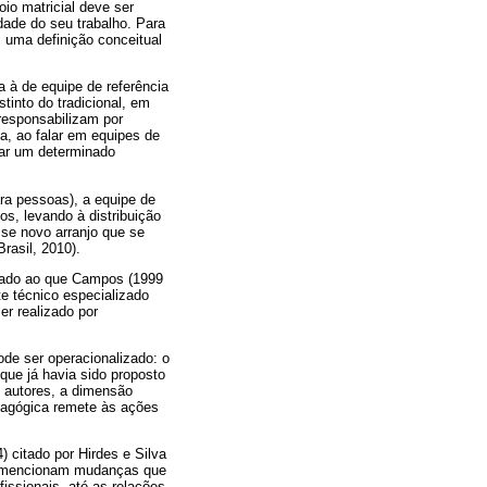
io matricial deve ser
dade do seu trabalho. Para
, uma definição conceitual
a à de equipe de referência
into do tradicional, em
responsabilizam por
a, ao falar em equipes de
har um determinado
ra pessoas), a equipe de
os, levando à distribuição
sse novo arranjo que se
rasil, 2010).
culado ao que Campos (1999
e técnico especializado
er realizado por
ode ser operacionalizado: o
que já havia sido proposto
 autores, a dimensão
edagógica remete às ações
) citado por Hirdes e Silva
im, mencionam mudanças que
issionais, até as relações