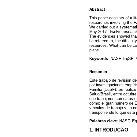
Abstract
This paper consists of a li
researches involving the 
We carried out a systematic
May 2017. Twelve researche
The evidences showed that
be referred to; the difficul
resources. What can be con
plane.
Keywords
: NASF. EqSF. Ma
Resumen
Este trabajo de revisión de
por investigaciones empíri
Familia (EqSF). Se realizó 
Salud/Brasil, entre octubr
que trabajaron con datos 
como: el gran número de EqS
vínculos de trabajo y; la 
transponiendo lo que está 
Palabras clave
: NASF. EqS
1. INTRODUÇÃO