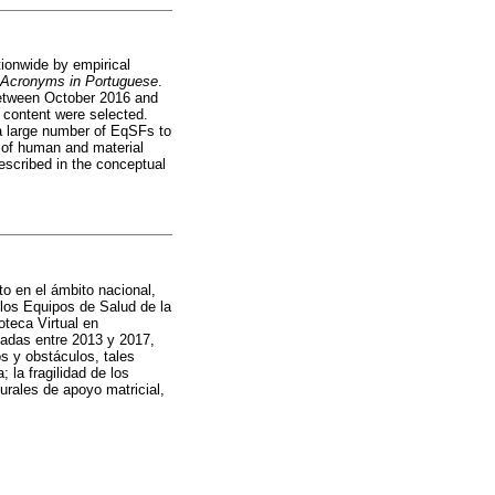
tionwide by empirical
Acronyms in Portuguese
.
, between October 2016 and
 content were selected.
a large number of EqSFs to
ck of human and material
escribed in the conceptual
to en el ámbito nacional,
 los Equipos de Salud de la
oteca Virtual en
cadas entre 2013 y 2017,
s y obstáculos, tales
 la fragilidad de los
urales de apoyo matricial,