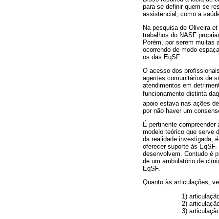
para se definir quem se re
assistencial, como a saúd
Na pesquisa de Oliveira
et
trabalhos do NASF propria
Porém, por serem muitas a
ocorrendo de modo espaçad
os das EqSF.
O acesso dos profissionai
agentes comunitários de s
atendimentos em detriment
funcionamento distinta daq
apoio estava nas ações de
por não haver um consenso
É pertinente compreender a
modelo teórico que serve d
da realidade investigada,
oferecer suporte às EqSF. 
desenvolvem. Contudo é pr
de um ambulatório de clín
EqSF.
Quanto às articulações, ver
1) articulaçã
2) articula
3) articulaçã