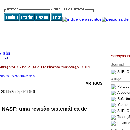
ista
Serviços P
-1168
Journal
zonte) vol.25 no.2 Belo Horizonte maio/ago. 2019
SciELO 
-9563.2019v25n2p626-646
Artigo
ARTIGOS
Portugu
3.2019v25n2p626-646
Artigo 
Referên
Como ci
o NASF: uma revisão sistemática de
SciELO 
Traduçã
Enviar e