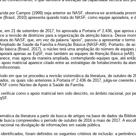
zida por Campos (1999) seja anterior ao NASF, observa-se acentuada proxi
úde (Brasil, 2010) apresenta quando trata do NASF, como equipe apoiadora, e
, em 21 de setembro de 2017, foi aprovada a Portaria nº 2.436, que aprova a
ce a revisão de diretrizes para a organização da atenção básica. Desse mo
ra do NASF, que, em vez da palavra "apoio", passou a apresentar o termo 
mpliado de Saúde da Família e Atenção Básica (NASF-AB). Portanto, de a
o básica (Brasil, 2017), o núcleo terá uma ampliação do número de equipes 
o apoiará apenas as EqSF, mas também as equipes de Atenção Básica (eAB).
anece, mas agora de maneira ampliada, contemplando equipes que, até então
 o apoio matricial aparece citado entre as estratégias de fortalecimento da a
rofissionais.
odo em que se procedeu a revisão sistemática da literatura, de outubro de 2
ados, os quais são anteriores à Portaria nº 2.436 de 2017, julga-se coerente a
NASF como Núcleo de Apoio à Saúde da Família.
a verificar como o apoio matricial tem sido descrito, no âmbito nacional, por 
qSF.
temática da literatura a partir da busca de artigos na base de dados da Bibli
de busca compreendeu o período de outubro de 2016 a maio de 2017. A esco
 nacional na divulgação de informações em saúde pública.
identificados, foram definidos os seguintes critérios de inclusão: a pertinênc