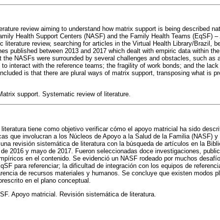
terature review aiming to understand how matrix support is being described na
Family Health Support Centers (NASF) and the Family Health Teams (EqSF) –
 literature review, searching for articles in the Virtual Health Library/Brazil
s published between 2013 and 2017 which dealt with empiric data within the
 the NASFs were surrounded by several challenges and obstacles, such as 
ty to interact with the reference teams; the fragility of work bonds; and the la
cluded is that there are plural ways of matrix support, transposing what is pr
trix support. Systematic review of literature.
 literatura tiene como objetivo verificar cómo el apoyo matricial ha sido descri
cas que involucran a los Núcleos de Apoyo a la Salud de la Familia (NASF) y
una revisión sistemática de literatura con la búsqueda de artículos en la Bibli
e de 2016 y mayo de 2017. Fueron seleccionadas doce investigaciones, publi
empíricos en el contenido. Se evidenció un NASF rodeado por muchos desafío
F para referenciar; la dificultad de integración con los equipos de referencia;
carencia de recursos materiales y humanos. Se concluye que existen modos pl
prescrito en el plano conceptual.
F. Apoyo matricial. Revisión sistemática de literatura.