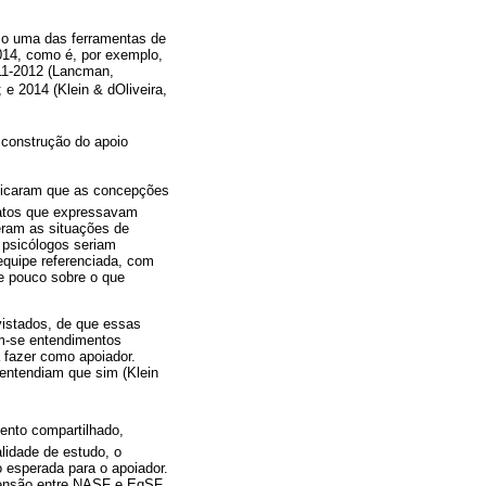
omo uma das ferramentas de
014, como é, por exemplo,
011-2012 (Lancman,
; e 2014 (Klein & dOliveira,
 construção do apoio
tificaram que as concepções
latos que expressavam
eram as situações de
 psicólogos seriam
equipe referenciada, com
 e pouco sobre o que
vistados, de que essas
am-se entendimentos
 fazer como apoiador.
entendiam que sim (Klein
mento compartilhado,
lidade de estudo, o
o esperada para o apoiador.
a tensão entre NASF e EqSF