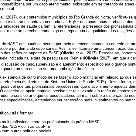
sponsabilizaria por um dado atendimento, sobretudo em se tratando de áreas
e mental.
 al.
(2017), que contemplou municípios do Rio Grande do Norte, verificou-se 
mente dita se encontrava centrada nas EqSF de zonas rurais e urbanas dos m
s unidades de saúde da família referenciadas, a presença dos profissionai
o, o que se percebeu como algo que repercutia na qualidade das relações en
s do NASF aos usuários ocorria por meio de encaminhamentos da rede de at
aúde e por demanda espontânea. Assim, verificou-se uma concentração das 
o das ações de suporte às EqSF (Oliveira
et al.
, 2017). Percebe-se, portant
uela indicada na leitura da pesquisa de Klein e dOliveira (2017), em que a c
 discussão de caso/supervisão e o atendimento específico era o grande pont
 quanto ao fato de isso ser uma atribuição do núcleo.
 existência de outro modo de se fazer o apoio matricial em relação ao que s
e referência às diretrizes do Sistema Único de Saúde (SUS). Dessa forma, d
 é possível que tais profissionais percebessem que o acolhimento àquelas d
O conceito de apoio matricial precisa ser relativizado em razão do contexto 
udente considerar o que os pesquisadores afirmam sobre a distorção do núcl
icas especializadas, entendendo ser necessário mais investimentos no matric
ificou três formas:
o multiprofissional entre os profissionais do próprio NASF;
ção dos NASF com as EqSF; e
o com outras políticas sociais.