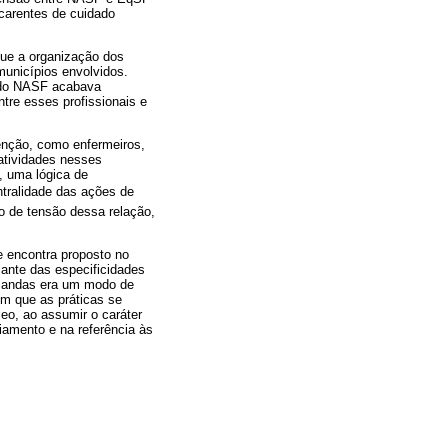
 carentes de cuidado
que a organização dos
unicípios envolvidos.
s do NASF acabava
tre esses profissionais e
enção, como enfermeiros,
atividades nesses
o, uma lógica de
entralidade das ações de
o de tensão dessa relação,
e encontra proposto no
iante das especificidades
emandas era um modo de
em que as práticas se
eo, ao assumir o caráter
iamento e na referência às