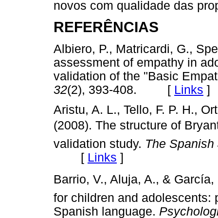
novos com qualidade das prop
REFERÊNCIAS
Albiero, P., Matricardi, G., Spe
assessment of empathy in adol
validation of the "Basic Empa
32
(2), 393-408. [
Links
]
Aristu, A. L., Tello, F. P. H., O
(2008). The structure of Bryant
validation study.
The Spanish 
[
Links
]
Barrio, V., Aluja, A., & García
for children and adolescents: 
Spanish language.
Psychologi