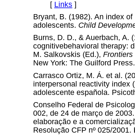
[
Links
]
Bryant, B. (1982). An index of
adolescents.
Child Developm
Burns, D. D., & Auerbach, A. 
cognitivebehavioral therapy: d
M. Salkovskis (Ed.),
Frontiers
New York: The Guilford Pr
Carrasco Ortiz, M. Á. et al. (
interpersonal reactivity index 
adolescente española. Psic
Conselho Federal de Psicolog
002, de 24 de março de 2003.
elaboração e a comercializaçã
Resolução CFP nº 025/2001. B