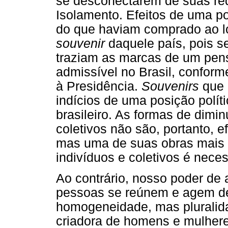
se desconectarem de suas red
Isolamento. Efeitos de uma pol
do que haviam comprado ao 
souvenir
daquele país, pois s
traziam as marcas de um pen
admissível no Brasil, conform
à Presidência.
Souvenirs
que 
indícios de uma posição polít
brasileiro. As formas de dimi
coletivos não são, portanto, ef
mas uma de suas obras mais i
indivíduos e coletivos é nece
Ao contrário, nosso poder de
pessoas se reúnem e agem de
homogeneidade, mas pluralid
criadora de homens e mulheres