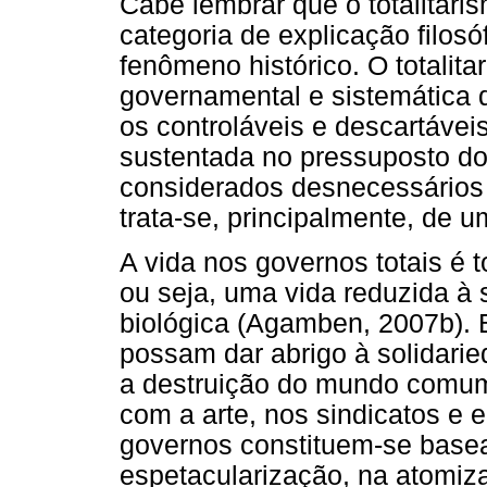
Cabe lembrar que o totalitari
categoria de explicação filos
fenômeno histórico. O totalit
governamental e sistemática 
os controláveis e descartávei
sustentada no pressuposto do
considerados desnecessários
trata-se, principalmente, de 
A vida nos governos totais é
ou seja, uma vida reduzida à
biológica (Agamben, 2007b). B
possam dar abrigo à solidarie
a destruição do mundo comum,
com a arte, nos sindicatos e 
governos constituem-se base
espetacularização, na atomiz