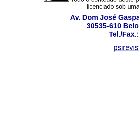
licenciado sob um
Av. Dom José Gaspar
30535-610 Belo 
Tel./Fax.
psirevi