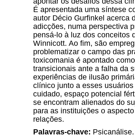
apontar os desafios dessa clí
É apresentada uma síntese co
autor Décio Gurfinkel acerca 
adicções, numa perspectiva ps
pensá-lo à luz dos conceitos
Winnicott. Ao fim, são empre
problematizar o campo das pr
toxicomania é apontado como
transicionais ante a falha da
experiências de ilusão primár
clínico junto a esses usuário
cuidado, espaço potencial fér
se encontram alienados do su
para as instituições o aspec
relações.
Palavras-chave:
Psicanálise.