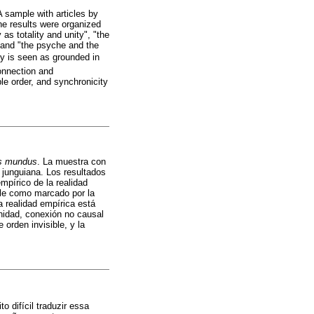
A sample with articles by
e results were organized
 as totality and unity", "the
" and "the psyche and the
ty is seen as grounded in
connection and
le order, and synchronicity
s mundus
. La muestra con
 junguiana. Los resultados
empírico de la realidad
ible como marcado por la
a realidad empírica está
nidad, conexión no causal
 orden invisible, y la
to difícil traduzir essa