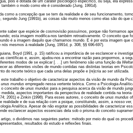
gua, pois é dotada de um caráter psicológico específico, ou seja, ela expr
também o modo como ele é considerado (Jung, 1991d).
da como a concepção que se tem da realidade e de seu funcionamento, torn
que, segundo Jung (1991b), as coisas são muito menos como elas são do qu
erente saber que espécie de cosmovisão possuímos, porque não formamos a
undo; esta imagem modifica-nos também retroativamente. O conceito que 
 mundo é a imagem daquilo que chamamos mundo. E é por esta imagem que o
 nós mesmos à realidade (Jung, 1991d, p. 308, §§ 696-697).
guiana, Boyd (1991, p. 15) ratificou a importância de se esclarecer e investi
ias científicas e, assim, ajudou-nos a encontrar razão para propormos, a segu
 diferentes modos de se explicar [. . .] um fenômeno são uma função da
Welta
recer as diferentes visões de mundo contidas nas distintas teorias em Psicolo
to do recorte teórico que cada uma delas propõe e (re)cria ao ser utilizada.
este trabalho o objetivo de caracterizar aspectos da visão de mundo da Psico
e
unus mundus
empregado nessa vertente teórica. Como a Psicologia Analític
 o conceito de
unus mundus
para a pesquisa acerca da visão de mundo jungu
 medida, aspectos importantes da perspectiva de realidade contida na teori
74; 2001) e Zinkin (1998). Para esses autores, o conceito de
unus mundus
of
 realidade e de sua relação com a psique, constituindo, assim, a nosso ver,
logia Analítica. Apesar de não esgotar as possibilidades de caracterizar ess
etende esclarecer aspectos essenciais dela sob o prisma do conceito suprame
artigo, o dividimos nas seguintes partes: método por meio do qual os proce
apresentados, resultados do estudo e reflexões finais.