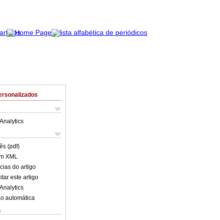
ersonalizados
Analytics
ês (pdf)
em XML
cias do artigo
tar este artigo
Analytics
o automática
s