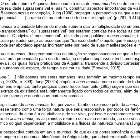
 O estudo sobre a Alquimia direcionou-o à ideia de
unus mundus
ou de um mun
e realidade suprassensível e, assim, constituir aspectos importantes da vi
. Baseado nessa concepção, Jung (1990) propagou a perspectiva de que a rea
ncial [. . .] a razão última e eterna de todo o ser empírico" (p. 291, § 414)
mundus
é a unidade latente do mundo sobre a qual a multiplicidade do empíri
transcendental" ou "suprassensível" por estarem contidas nele todas as co
cos. O adjetivo "transcendental", utilizado para qualificar o
unus mundus
, 
 Esse pensador suíço acrescentou que "transcendente" é aquilo que é incógn
 pode ser abordado apenas indiretamente por meio de suas manifestações e ir
e
unus mundus
, Jung compartilhou da intuição schopenhaueriana de que a ba
 mais uma propriedade para sua formulação de plano suprassensível como asp
evais, os quais foram praticantes da Alquimia, transcende a divisão cartesi
s humanas de espaço, de tempo e de causalidade (Stevens, 2015).
-se [. . .] não apenas nos seres humanos, mas também ao mesmo tempo em
ung, 2002a, p. 399). Jung (2002a) propôs o
unus mundus
como dotado de toda
ômeno empírico, tanto psíquico como físico. Samuels (1993) sugere que ess
extrato da existência está intimamente ligado com todos os outros, além de 
ente plano que coordena as partes separadas.
 significado de
unus mundus
foi, por vezes, também expresso pelo de
anima 
e esse termo como uma força natural que seria responsável por todos os fen
 essencial da alma é a de vivificar e de ser viva, por isso é corretamente rep
ito de
anima mundi
, os alquimistas referem-se à alma do mundo, ao que seri
co do qual dependeriam a mobilidade e a fluidez da natureza humana (Jung
 a perspectiva contida em
unus mundus
, de que existe correspondência ou si
m origem em doutrinas filosóficas da Antiguidade, que admitem relação de d