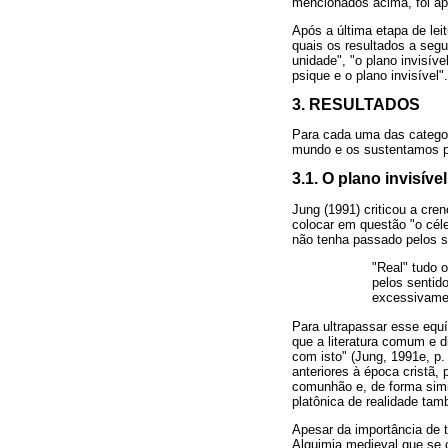
mencionados acima, foi ap
Após a última etapa de lei
quais os resultados a segu
unidade", "o plano invisív
psique e o plano invisível".
3. RESULTADOS
Para cada uma das categor
mundo e os sustentamos po
3.1. O plano invisív
Jung (1991) criticou a cre
colocar em questão "o céleb
não tenha passado pelos se
"Real" tudo 
pelos sentido
excessivamen
Para ultrapassar esse equív
que a literatura comum e d
com isto" (Jung, 1991e, p.
anteriores à época cristã,
comunhão e, de forma simi
platônica de realidade ta
Apesar da importância de t
Alquimia medieval que se 