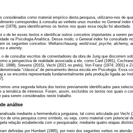
s considerados como material empírico desta pesquisa, utilizamo-nos de qu
cedimento correspondeu à consulta ao verbete
unus mundus
no
General index t
ver (1979), para identificarmos os textos nos quais essa noção foi abordada.
i o de ler esses textos e identificar outros conceitos importantes a serem 
lidade na Psicologia Analítica. Desse modo, o
General index
foi consultado 
sem os seguintes conceitos:
Weltanschauung, world-soul, psyche, alchemy, a
ss e eternity
.
i o de consultar escritos de comentadores da obra de Jung que discorrem so
o a perspectiva de realidade associada a ele, como Card (1991), Cochran
91; 1998), Stevens (2015), Vechi (2021 no prelo), Von Franz (1974; 2001) e Z
 denominada "clássica" de pensamento dessa escola em Psicologia. Essa c
ng e se encontra representada fundamentalmente pela produção ligada ao Inst
7).
izemos uma segunda leitura dos textos previamente identificados para selec
 a temática de interesse. Foram, assim, excluídos os textos nos quais o co
e para serem considerados neste trabalho.
de análise
 analisada mediante a hermenêutica junguiana, tal como articulada por Vechi 
rico de uma pesquisa como símbolo, ou seja, como material com potencial de
pela relação estabelecida com o pesquisador, mediante quatro etapas distintas
foram definidas por Humbert (1985), por meio dos seguintes verbos no alemão