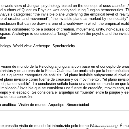
 the world view of Jungian psychology based on the concept of
unus mundus
. 
d authors of Quantum Physics was analyzed using Jungian hermeneutics. Th
nalysis categories: "the invisible plane underlying the empirical level of reality
rce of creation and movement", "the invisible plane as marked by non-locality
conclusion that can be drawn is one of a worldview in which the empirical reali
 which is considered to be a source of creation, movement, unity, non-causal 
space. Archetype is considered a "bridge" between the psyche and the invisib
tion.
chology. World view. Archetype. Synchronicity.
la visión de mundo de la Psicología junguiana con base en el concepto de
unu
aristas y de autores de la Física Cuántica fue analizada por la hermenéutica
las siguientes categorías de análisis: "el plano invisible subyacente al nivel 
"el plano invisible como fuente de creación y de movimiento", "el plano invis
y el plano invisible". La conclusión señaló hacia una visión de mundo en que l
mplicado / invisible que se considera una fuente de creación, movimiento, u
empo y el espacio. Se considera el arquetipo un "puente" entre la psique y ese
cia de esa conexión.
a analítica. Visión de mundo. Arquetipo. Sincronicidad.
 expressão visão de mundo foi introduzida pelo termo
Weltanschauung
. É mui