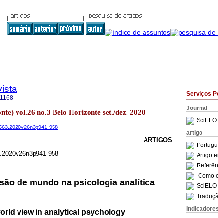
ista
Serviços P
-1168
Journal
onte) vol.26 no.3 Belo Horizonte set./dez. 2020
SciELO 
-9563.2020v26n3p941-958
artigo
ARTIGOS
Portugu
3.2020v26n3p941-958
Artigo 
Referên
Como ci
ão de mundo na psicologia analítica
SciELO 
Traduçã
Indicadore
ld view in analytical psychology