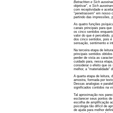
Betrachten e Sich auseina
objetivar", e
Sich auseinan
com receptividade e aceit
"penetrassem" em nosso c
partindo das impressões, 
As quatro funções psíquic
canais principais para qu
os cinco sentidos enquant
valor do que é percebido, 
dos cinco sentidos, pois é
sensação, sentimento e int
Na terceira etapa de leitu
principais sentidos obtid
perder de vista as caract
cuidado para, nessa etapa
considerar o efeito que o
melhor, a "materialidade" d
A quarta etapa de leitura,
amostra, formada por texto
Dessas analogias e parale
significados contidos na 
Tal aproximação nos parec
esclarecer seus pontos de 
escolha de amplificação a
psicologia tão difícil de 
de ajuda para melhor defin