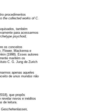
atro procedimentos
o the collected works of C.
pesquisados, também
novamente para acessarmos
rchetype psychoid,
bre os conceitos
e, Flower, Mackenna e
inkin (1998). Esses autores
orrente mantém os
ituto C. G. Jung de Zurich
ionarmos apenas aqueles
nceito de
unus mundus
não
(2018), que propôs
 revelar novos e inéditos
 de leitura.
:
Geschehenlassen,