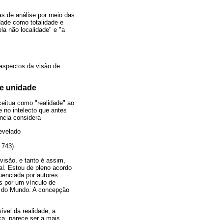
ias de análise por meio das
idade como totalidade e
la não localidade" e "a
 aspectos da visão de
 e unidade
ceitua como "realidade" ao
te no intelecto que antes
ência considera
evelado
 743).
evisão, e tanto é assim,
tal. Estou de pleno acordo
uenciada por autores
os por um vínculo de
ma do Mundo. A concepção
vel da realidade, a
a, parece ser a mais