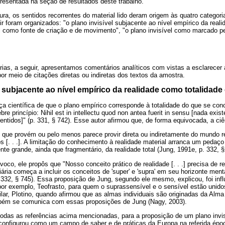
resentada na seção de resultados deste trabalho.
tura, os sentidos recorrentes do material lido deram origem às quatro categor
ir foram organizados: "o plano invisível subjacente ao nível empírico da real
el como fonte de criação e de movimento", "o plano invisível como marcado pe
ias, a seguir, apresentamos comentários analíticos com vistas a esclarecer
r meio de citações diretas ou indiretas dos textos da amostra.
el subjacente ao nível empírico da realidade como totalidade
nça científica de que o plano empírico corresponde à totalidade do que se con
re princípio: Nihil est in intellectu quod non antea fuerit in sensu [nada exis
ntidos]" (p. 331, § 742). Esse autor afirmou que, de forma equivocada, a ci
o que provém ou pelo menos parece provir direta ou indiretamente do mundo r
s [. . .]. A limitação do conhecimento à realidade material arranca um pedaço
te grande, ainda que fragmentário, da realidade total (Jung, 1991e, p. 332, §
oco, ele propôs que "Nosso conceito prático de realidade [. . .] precisa de r
iária começa a incluir os conceitos de 'super' e 'supra' em seu horizonte men
 332, § 745). Essa proposição de Jung, segundo ele mesmo, explicou, foi infl
 por exemplo, Teofrasto, para quem o suprassensível e o sensível estão unid
lar, Plotino, quando afirmou que as almas individuais são originadas da Al
mbém se comunica com essas proposições de Jung (Nagy, 2003).
odas as referências acima mencionadas, para a proposição de um plano invisí
configurou como um campo de saber e de práticas da Europa na referida époc