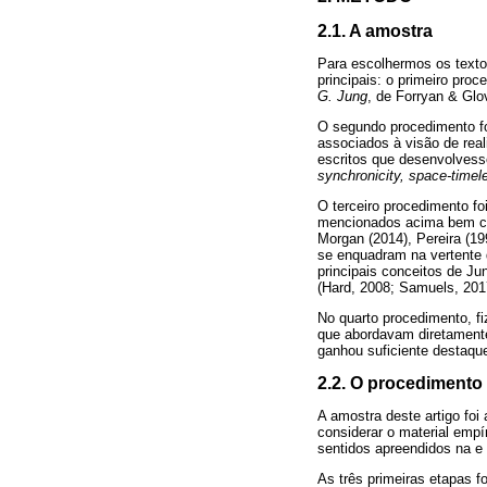
2.1. A amostra
Para escolhermos os texto
principais: o primeiro pro
G. Jung
, de Forryan & Glo
O segundo procedimento fo
associados à visão de rea
escritos que desenvolves
synchronicity, space-timele
O terceiro procedimento fo
mencionados acima bem com
Morgan (2014), Pereira (19
se enquadram na vertente
principais conceitos de Ju
(Hard, 2008; Samuels, 201
No quarto procedimento, f
que abordavam diretamente
ganhou suficiente destaqu
2.2. O procedimento 
A amostra deste artigo foi
considerar o material empí
sentidos apreendidos na e 
As três primeiras etapas 