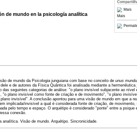
Compartilh
Mais
n de mundo en la psicología analítica
Mais
Permali
 visão de mundo da Psicologia junguiana com base no conceito de
unus mundu
dele e de autores da Física Quântica foi analisada mediante a hermenêutica 
 das seguintes categorias de análise: "o plano invisível subjacente ao nível 
, "o plano invisível como fonte de criação e de movimento", "o plano invisí
o plano invisível". A conclusão apontou para uma visão de mundo em que a re
 implicada/invisível a qual é considerada fonte de criação, de movimento,
ada pelo tempo e espaço. O arquétipo é considerado "ponte" entre a psique e
 dessa conexão.
ia analítica. Visão de mundo. Arquétipo. Sincronicidade.