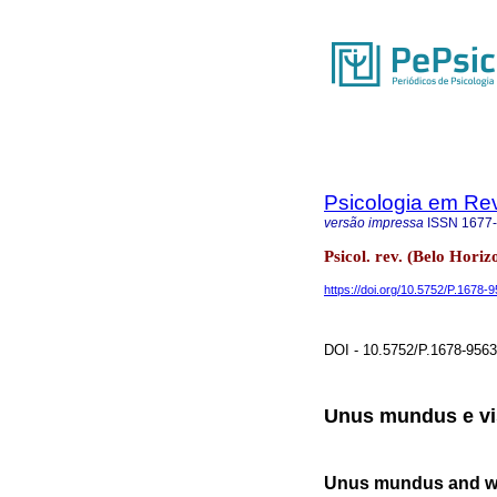
Psicologia em Rev
versão impressa
ISSN
1677
Psicol. rev. (Belo Horiz
https://doi.org/10.5752/P.1678
DOI - 10.5752/P.1678-956
Unus mundus e vis
Unus mundus and wor