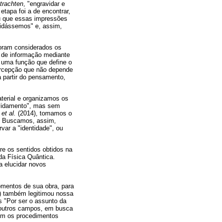
trachten
, "engravidar e
etapa foi a de encontrar,
iu que essas impressões
idássemos" e, assim,
foram considerados os
o de informação mediante
é uma função que define o
percepção que não depende
a partir do pensamento,
aterial e organizamos os
avidamento", mas sem
e
et al.
(2014), tomamos o
o. Buscamos, assim,
ar a "identidade", ou
tre os sentidos obtidos na
da Física Quântica.
a elucidar novos
omentos de sua obra, para
9) também legitimou nossa
s "Por ser o assunto da
em outros campos, em busca
com os procedimentos