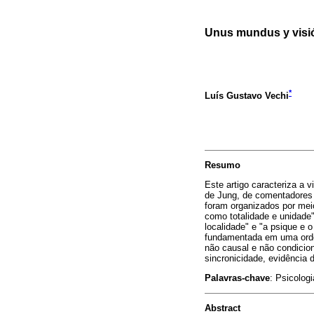
Unus mundus y visió
*
Luís Gustavo Vechi
Resumo
Este artigo caracteriza a
de Jung, de comentadores 
foram organizados por meio
como totalidade e unidade"
localidade" e "a psique e 
fundamentada em uma ordem
não causal e não condicion
sincronicidade, evidência
Palavras-chave
: Psicolog
Abstract