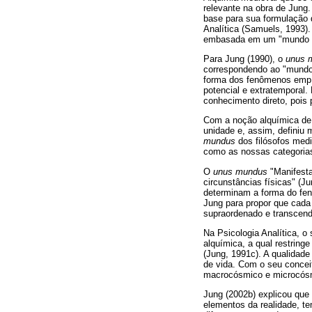
relevante na obra de Jung.
base para sua formulação d
Analítica (Samuels, 1993)
embasada em um "mundo pote
Para Jung (1990), o
unus 
correspondendo ao "mundo 
forma dos fenômenos empíri
potencial e extratemporal.
conhecimento direto, pois
Com a noção alquímica d
unidade e, assim, definiu
mundus
dos filósofos medi
como as nossas categoria
O
unus mundus
"Manifesta
circunstâncias físicas" (J
determinam a forma do fen
Jung para propor que cada 
supraordenado e transcend
Na Psicologia Analítica, o
alquímica, a qual restring
(Jung, 1991c). A qualidade
de vida. Com o seu conce
macrocósmico e microcósmi
Jung (2002b) explicou que
elementos da realidade, te