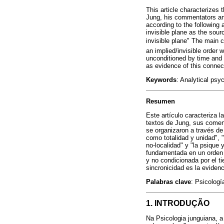
This article characterizes
Jung, his commentators an
according to the following a
invisible plane as the sou
invisible plane" The main 
an implied/invisible order
unconditioned by time and 
as evidence of this connec
Keywords
: Analytical psy
Resumen
Este artículo caracteriza 
textos de Jung, sus coment
se organizaron a través de 
como totalidad y unidad", 
no-localidad" y "la psique 
fundamentada en un orden i
y no condicionada por el ti
sincronicidad es la eviden
Palabras clave
: Psicologí
1. INTRODUÇÃO
Na Psicologia junguiana, a