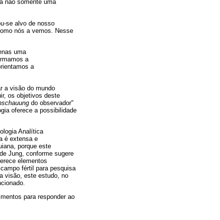
essa não somente uma
ou-se alvo de nosso
e como nós a vemos. Nesse
penas uma
formamos a
rientamos a
gar a visão do mundo
ir, os objetivos deste
nschauung
do observador"
gia oferece a possibilidade
logia Analítica
a é extensa e
iana, porque este
a de Jung, conforme sugere
erece elementos
 campo fértil para pesquisa
a visão, este estudo, no
ncionado.
dimentos para responder ao