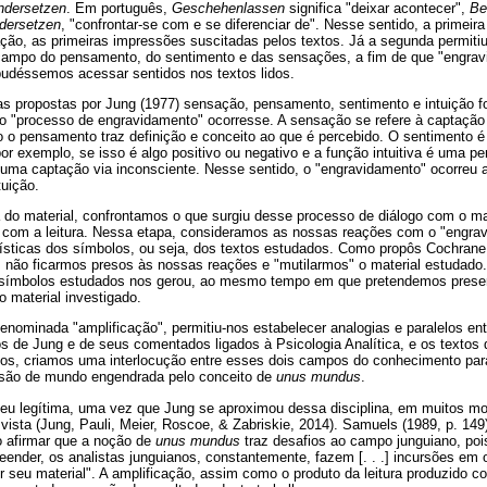
ndersetzen
. Em português,
Geschehenlassen
significa "deixar acontecer",
Be
dersetzen
, "confrontar-se com e se diferenciar de". Nesse sentido, a primeira 
ação, as primeiras impressões suscitadas pelos textos. Já a segunda permit
ampo do pensamento, do sentimento e das sensações, a fim de que "engrav
pudéssemos acessar sentidos nos textos lidos.
as propostas por Jung (1977) sensação, pensamento, sentimento e intuição 
e o "processo de engravidamento" ocorresse. A sensação se refere à captaçã
o o pensamento traz definição e conceito ao que é percebido. O sentimento 
por exemplo, se isso é algo positivo ou negativo e a função intuitiva é uma 
 uma captação via inconsciente. Nesse sentido, o "engravidamento" ocorreu 
uição.
ra do material, confrontamos o que surgiu desse processo de diálogo com o m
os com a leitura. Nessa etapa, consideramos as nossas reações com o "engr
erísticas dos símbolos, ou seja, dos textos estudados. Como propôs Cochran
, não ficarmos presos às nossas reações e "mutilarmos" o material estudad
s símbolos estudados nos gerou, ao mesmo tempo em que pretendemos preserv
o material investigado.
 denominada "amplificação", permitiu-nos estabelecer analogias e paralelos en
s de Jung e de seus comentados ligados à Psicologia Analítica, e os textos 
los, criamos uma interlocução entre esses dois campos do conhecimento par
visão de mundo engendrada pelo conceito de
unus mundus
.
eu legítima, uma vez que Jung se aproximou dessa disciplina, em muitos m
vista (Jung, Pauli, Meier, Roscoe, & Zabriskie, 2014). Samuels (1989, p. 14
o afirmar que a noção de
unus mundus
traz desafios ao campo junguiano, poi
apreender, os analistas junguianos, constantemente, fazem [. . .] incursões 
ir seu material". A amplificação, assim como o produto da leitura produzido 