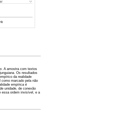
ar
nk
s
. A amostra com textos
junguiana. Os resultados
empírico da realidade
vel como marcado pela não
alidade empírica é
 de unidade, de conexão
 essa ordem invisível, e a