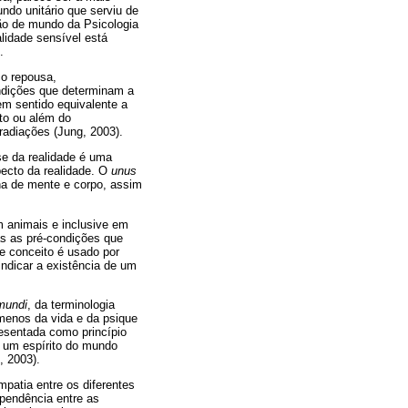
do unitário que serviu de
são de mundo da Psicologia
lidade sensível está
.
co repousa,
ndições que determinam a
tem sentido equivalente a
ito ou além do
radiações (Jung, 2003).
se da realidade é uma
ecto da realidade. O
unus
ana de mente e corpo, assim
 animais e inclusive em
s as pré-condições que
e conceito é usado por
indicar a existência de um
mundi
, da terminologia
ômenos da vida e da psique
resentada como princípio
a um espírito do mundo
, 2003).
mpatia entre os diferentes
ependência entre as