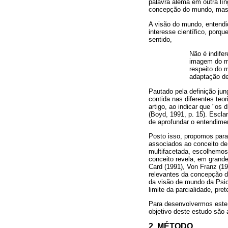
palavra alemã em outra lín
concepção do mundo, mas 
A visão do mundo, entendi
interesse científico, por
sentido,
Não é indif
imagem do m
respeito do
adaptação de
Pautado pela definição jun
contida nas diferentes teor
artigo, ao indicar que "os
(Boyd, 1991, p. 15). Escla
de aprofundar o entendimen
Posto isso, propomos para 
associados ao conceito d
multifacetada, escolhemos
conceito revela, em grande
Card (1991), Von Franz (19
relevantes da concepção de
da visão de mundo da Psico
limite da parcialidade, pr
Para desenvolvermos este 
objetivo deste estudo são 
2. MÉTODO