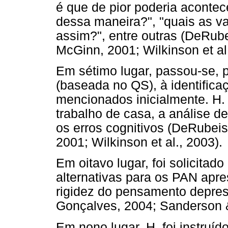
é que de pior poderia acontece
dessa maneira?", "quais as v
assim?", entre outras (DeRube
McGinn, 2001; Wilkinson et al.
Em sétimo lugar, passou-se, 
(baseada no QS), à identificaç
mencionados inicialmente. H.
trabalho de casa, a análise de
os erros cognitivos (DeRubeis
2001; Wilkinson et al., 2003).
Em oitavo lugar, foi solicitad
alternativas para os PAN apr
rigidez do pensamento depress
Gonçalves, 2004; Sanderson 
Em nono lugar, H. foi instruíd