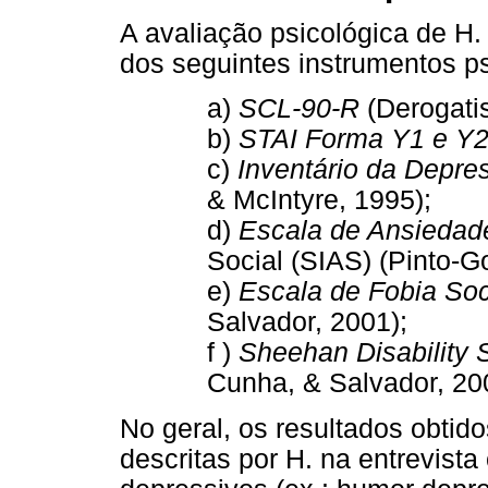
A avaliação psicológica de H
dos seguintes instrumentos p
a)
SCL-90-R
(Derogatis
b)
STAI Forma Y1 e Y
c)
Inventário da Depre
& McIntyre, 1995);
d)
Escala de Ansiedad
Social (SIAS) (Pinto-G
e)
Escala de Fobia Soc
Salvador, 2001);
f )
Sheehan Disability 
Cunha, & Salvador, 20
No geral, os resultados obtid
descritas por H. na entrevista