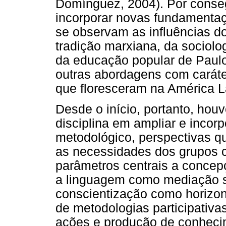
Domínguez, 2004). Por conseg
incorporar novas fundamentaç
se observam as influências do 
tradição marxiana, da sociolog
da educação popular de Paulo
outras abordagens com caráter 
que floresceram na América La
Desde o início, portanto, ho
disciplina em ampliar e incorp
metodológico, perspectivas 
as necessidades dos grupos 
parâmetros centrais a concepç
a linguagem como mediação s
conscientização como horizon
de metodologias participativa
ações e produção de conhecim