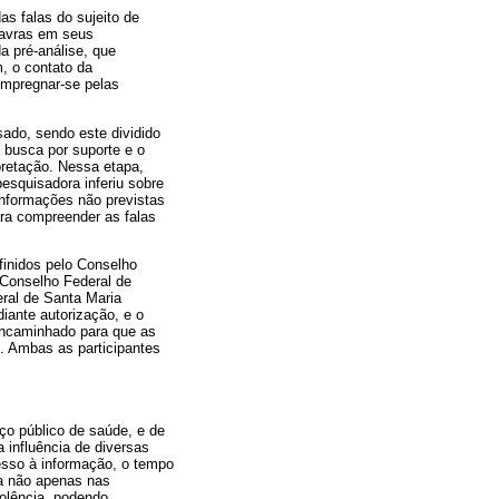
as falas do sujeito de
alavras em seus
a pré-análise, que
m, o contato da
impregnar-se pelas
sado, sendo este dividido
 busca por suporte e o
pretação. Nessa etapa,
esquisadora inferiu sobre
informações não previstas
ara compreender as falas
finidos pelo Conselho
(Conselho Federal de
eral de Santa Maria
ante autorização, e o
 encaminhado para que as
s. Ambas as participantes
ço público de saúde, e de
 influência de diversas
esso à informação, o tempo
ia não apenas nas
olência, podendo