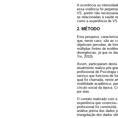
A ocorrência ou intensida
essa violência foi perpetr
VS, porém não necessariam
as relacionadas à saúde re
como a experiência de VS 
2. MÉTODO
Esta pesquisa, caracteriz
que, neste caso, são as c
objetivam perceber, de for
múltiplas fontes de evidên
divergências, já que os da
Yin, 2010).
Assim, participaram desta
atualmente realiza pós-gr
profissional de Psicologia
serviço que funciona de fo
qual foi chamada, neste ar
mobilidade acadêmica, pas
círculo social da época. C
por elas.
O contato realizado com a p
experiência que vivenciou 
profissional foi construíd
análise prévia dos dados 
triangulação dos dados obt