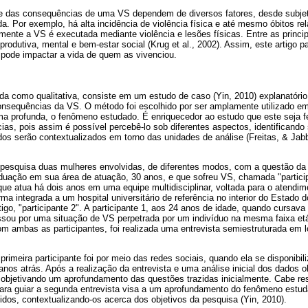
de das consequências de uma VS dependem de diversos fatores, desde subj
ada. Por exemplo, há alta incidência de violência física e até mesmo óbitos re
ente a VS é executada mediante violência e lesões físicas. Entre as princi
produtiva, mental e bem-estar social (Krug et al., 2002). Assim, este artigo p
pode impactar a vida de quem as vivenciou.
ada como qualitativa, consiste em um estudo de caso (Yin, 2010) explanató
onsequências da VS. O método foi escolhido por ser amplamente utilizado e
ma profunda, o fenômeno estudado. É enriquecedor ao estudo que este seja fe
cias, pois assim é possível percebê-lo sob diferentes aspectos, identificand
dos serão contextualizados em torno das unidades de análise (Freitas, & Jab
 pesquisa duas mulheres envolvidas, de diferentes modos, com a questão d
aduação em sua área de atuação, 30 anos, e que sofreu VS, chamada "partici
 que atua há dois anos em uma equipe multidisciplinar, voltada para o atend
rma integrada a um hospital universitário de referência no interior do Estado 
tigo, "participante 2". A participante 1, aos 24 anos de idade, quando cursa
sou por uma situação de VS perpetrada por um indivíduo na mesma faixa etár
om ambas as participantes, foi realizada uma entrevista semiestruturada em l
rimeira participante foi por meio das redes sociais, quando ela se disponibili
anos atrás. Após a realização da entrevista e uma análise inicial dos dados o
a, objetivando um aprofundamento das questões trazidas inicialmente. Cabe res
para guiar a segunda entrevista visa a um aprofundamento do fenômeno estu
idos, contextualizando-os acerca dos objetivos da pesquisa (Yin, 2010).