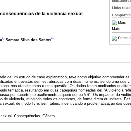
Indicadore
Links rela
 consecuencias de la violencia sexual
Compartilh
Mais
Mais
Permali
*
**
ta
; Samara Silva dos Santos
r meio de um estudo de caso explanatório, teve como objetivo compreender a
ealizadas entrevistas semiestruturadas com duas mulheres, sendo uma que viv
ssional nos atendimentos a esta questão. Os dados foram analisados qualitat
eúdo temática, resultando em duas categorias nomeadas de: "A violência refl
busca por suporte e o acolhimento a quem sofreu VS". Os impactos da violên
o de violência, atingindo todos os contextos, de forma direta ou indireta. Fa
ia sexual, de modo livre, sem tabus, incentivando a problematização das que
a sexual. Consequências. Gênero.