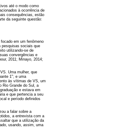
etivos até o modo como
lacionados à ocorrência de
pais consequências, estão
arte da seguinte questão:
rio focado em um fenômeno
m pesquisas sociais que
ito utilizando-se de
o suas convergências e
bour, 2011; Minayo, 2014;
a VS. Uma mulher, que
pante 1"; e uma
imento às vítimas de VS, um
do Rio Grande do Sul, a
va graduação e estava em
ia e que pertencia a seu
ocal e período definidos
zou a falar sobre a
btidos, a entrevista com a
saltar que a utilização da
dado, usando, assim, uma