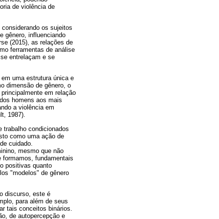
oria de violência de
, considerando os sujeitos
 gênero, influenciando
rse (2015), as relações de
omo ferramentas de análise
 se entrelaçam e se
 em uma estrutura única e
omo dimensão de gênero, o
 principalmente em relação
o dos homens aos mais
ando a violência em
t, 1987).
e trabalho condicionados
 visto como uma ação de
 de cuidado.
eminino, mesmo que não
que formamos, fundamentais
to positivas quanto
los "modelos" de gênero
o discurso, este é
mplo, para além de seus
ar tais conceitos binários.
ão, de autopercepção e