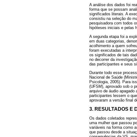
A análise dos dados foi re
forma que se possam analis
significados literais. A e
consistiu na seleção do mat
pesquisadora com todos os
hipóteses iniciais e pelas
A segunda etapa foi a expl
em duas categorias, denom
acolhimento a quem sofreu 
foram executadas a interpr
os significados de tais d
no decorrer da investigaçã
das participantes e seus s
Durante todo esse process
Nacional de Saúde (Minist
Psicologia, 2005). Para is
(UFSM), aprovado sob o pr
arquivo de áudio apagado a
participantes lessem o que
aprovaram a versão final 
3. RESULTADOS E
Os dados coletados repres
uma mulher que passou por
variáveis na forma como a
que passou desde a situaç
consequências da VS, mas