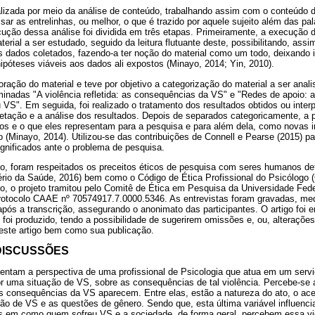
alizada por meio da análise de conteúdo, trabalhando assim com o conteúdo d
ar as entrelinhas, ou melhor, o que é trazido por aquele sujeito além das p
xecução dessa análise foi dividida em três etapas. Primeiramente, a execução d
erial a ser estudado, seguido da leitura flutuante deste, possibilitando, assi
 dados coletados, fazendo-a ter noção do material como um todo, deixando 
 hipóteses viáveis aos dados ali expostos (Minayo, 2014; Yin, 2010).
oração do material e teve por objetivo a categorização do material a ser anali
inadas "A violência refletida: as consequências da VS" e "Redes de apoio: a
VS". Em seguida, foi realizado o tratamento dos resultados obtidos ou inter
etação e a análise dos resultados. Depois de separados categoricamente, a p
ados e o que eles representam para a pesquisa e para além dela, como novas 
o (Minayo, 2014). Utilizou-se das contribuições de Connell e Pearse (2015) p
ignificados ante o problema de pesquisa.
o, foram respeitados os preceitos éticos de pesquisa com seres humanos de
ério da Saúde, 2016) bem como o Código de Ética Profissional do Psicólogo 
so, o projeto tramitou pelo Comitê de Ética em Pesquisa da Universidade Fed
otocolo CAAE nº 70574917.7.0000.5346. As entrevistas foram gravadas, medi
pós a transcrição, assegurando o anonimato das participantes. O artigo foi
 foi produzido, tendo a possibilidade de sugerirem omissões e, ou, alteraçõe
deste artigo bem como sua publicação.
 DISCUSSÕES
entam a perspectiva de uma profissional de Psicologia que atua em um servi
 uma situação de VS, sobre as consequências de tal violência. Percebe-se a
s consequências da VS aparecem. Entre elas, estão a natureza do ato, o ac
ão de VS e as questões de gênero. Sendo que, esta última variável influenc
 em como quem sofreu VS e a sociedade, de forma geral, percebem essa vi