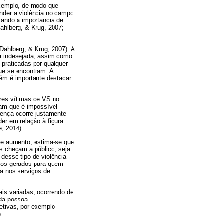
exemplo, de modo que
nder a violência no campo
tando a importância de
 Dahlberg, & Krug, 2007;
Dahlberg, & Krug, 2007). A
ma indesejada, assim como
 praticadas por qualquer
ue se encontram. A
rém é importante destacar
res vítimas de VS no
am que é impossível
rença ocorre justamente
er em relação à figura
e, 2014).
se aumento, estima-se que
s chegam a público, seja
desse tipo de violência
icos gerados para quem
ra nos serviços de
is variadas, ocorrendo de
 da pessoa
etivas, por exemplo
).