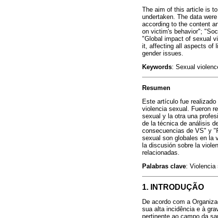
The aim of this article is
undertaken. The data were 
according to the content a
on victim's behavior"; "So
"Global impact of sexual v
it, affecting all aspects of
gender issues.
Keywords
: Sexual violen
Resumen
Este artículo fue realizad
violencia sexual. Fueron r
sexual y la otra una profe
de la técnica de análisis d
consecuencias de VS" y "Re
sexual son globales en la 
la discusión sobre la viole
relacionadas.
Palabras clave
: Violenci
1. INTRODUÇÃO
De acordo com a Organizaç
sua alta incidência e à g
pertinente ao campo da saú