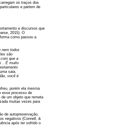
carregam os traços dos
particulares e partem de
ortamento e discursos que
earse, 2015). O
 a forma como passou a
e nem todos
Eles são
z com que a
... É muito
portamento
 uma saia,
Não, você é
 sofreu, porém ela mesma
que esse processo de
o de um objeto que remeta
lizada muitas vezes para
ão de autopreservação,
os negativos (Connell, &
ência após ter sofrido o