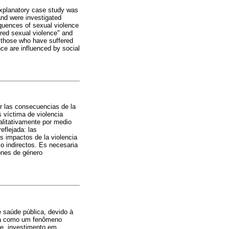
 explanatory case study was
and were investigated
equences of sexual violence
ered sexual violence" and
n those who have suffered
ence are influenced by social
r las consecuencias de la
 víctima de violencia
alitativamente por medio
eflejada: las
s impactos de la violencia
 o indirectos. Es necesaria
iones de género
 saúde pública, devido à
ada como um fenômeno
ve, investimento em