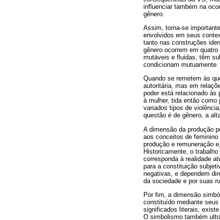
influenciar também na ocor
gênero.
Assim, torna-se importante
envolvidos em seus contex
tanto nas construções iden
gênero ocorrem em quatro 
mutáveis e fluidas, têm su
condicionam mutuamente.
Quando se remetem às ques
autoritária, mas em relaçõ
poder está relacionado às
à mulher, tida então como
variados tipos de violênci
questão é de gênero, a alt
A dimensão da produção po
aos conceitos de feminino 
produção e remuneração e, 
Historicamente, o trabalh
corresponda à realidade at
para a constituição subjet
negativas, e dependem dir
da sociedade e por suas ru
Por fim, a dimensão simbó
constituído mediante seus
significados literais, exis
O simbolismo também ultra