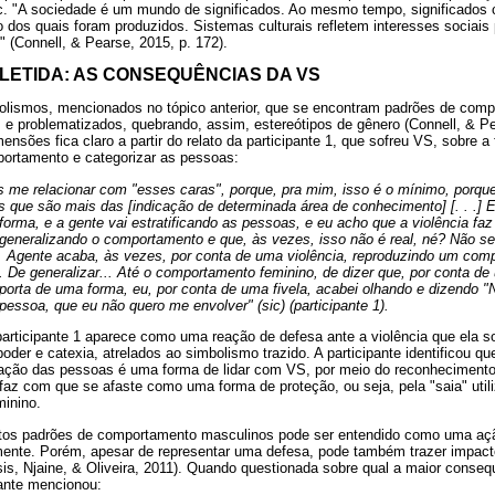
c. "A sociedade é um mundo de significados. Ao mesmo tempo, significados 
 dos quais foram produzidos. Sistemas culturais refletem interesses sociais 
 (Connell, & Pearse, 2015, p. 172).
EFLETIDA: AS CONSEQUÊNCIAS DA VS
lismos, mencionados no tópico anterior, que se encontram padrões de comp
 e problematizados, quebrando, assim, estereótipos de gênero (Connell, & P
nsões fica claro a partir do relato da participante 1, que sofreu VS, sobre
portamento e categorizar as pessoas:
 me relacionar com "esses caras", porque, pra mim, isso é o mínimo, porqu
s que são mais das [indicação de determinada área de conhecimento] [. . .] 
forma, e a gente vai estratificando as pessoas, e eu acho que a violência fa
generalizando o comportamento e que, às vezes, isso não é real, né? Não sei
. Agente acaba, às vezes, por conta de uma violência, reproduzindo um com
.. De generalizar... Até o comportamento feminino, de dizer que, por conta de
orta de uma forma, eu, por conta de uma fivela, acabei olhando e dizendo "
pessoa, que eu não quero me envolver" (sic) (participante 1).
a participante 1 aparece como uma reação de defesa ante a violência que ela
poder e catexia, atrelados ao simbolismo trazido. A participante identificou 
ização das pessoas é uma forma de lidar com VS, por meio do reconheciment
 faz com que se afaste como uma forma de proteção, ou seja, pela "saia" uti
minino.
rtos padrões de comportamento masculinos pode ser entendido como uma aç
almente. Porém, apesar de representar uma defesa, pode também trazer impact
sis, Njaine, & Oliveira, 2011). Quando questionada sobre qual a maior consequ
pante mencionou: