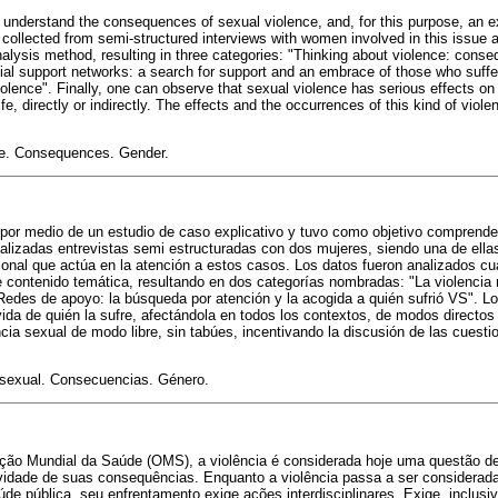
 to understand the consequences of sexual violence, and, for this purpose, an
collected from semi-structured interviews with women involved in this issue 
nalysis method, resulting in three categories: "Thinking about violence: cons
cial support networks: a search for support and an embrace of those who suff
iolence". Finally, one can observe that sexual violence has serious effects o
 life, directly or indirectly. The effects and the occurrences of this kind of viol
ce. Consequences. Gender.
o por medio de un estudio de caso explicativo y tuvo como objetivo comprende
ealizadas entrevistas semi estructuradas con dos mujeres, siendo una de ellas
sional que actúa en la atención a estos casos. Los datos fueron analizados cu
e contenido temática, resultando en dos categorías nombradas: "La violencia r
des de apoyo: la búsqueda por atención y la acogida a quién sufrió VS". Lo
vida de quién la sufre, afectándola en todos los contextos, de modos directos
ncia sexual de modo libre, sin tabúes, incentivando la discusión de las cuest
a sexual. Consecuencias. Género.
ão Mundial da Saúde (OMS), a violência é considerada hoje uma questão de
ravidade de suas consequências. Enquanto a violência passa a ser consider
de pública, seu enfrentamento exige ações interdisciplinares. Exige, inclusi