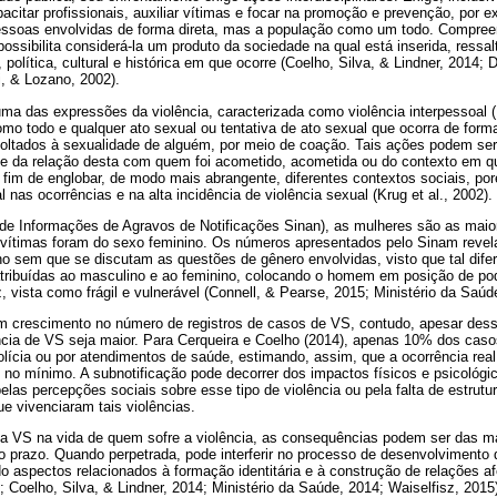
citar profissionais, auxiliar vítimas e focar na promoção e prevenção, por 
ssoas envolvidas de forma direta, mas a população como um todo. Compree
ssibilita considerá-la um produto da sociedade na qual está inserida, ressal
l, política, cultural e histórica em que ocorre (Coelho, Silva, & Lindner, 2014;
, & Lozano, 2002).
uma das expressões da violência, caracterizada como violência interpessoal (
mo todo e qualquer ato sexual ou tentativa de ato sexual que ocorra de for
voltados à sexualidade de alguém, por meio de coação. Tais ações podem ser
e da relação desta com quem foi acometido, acometida ou do contexto em q
 fim de englobar, de modo mais abrangente, diferentes contextos sociais, po
al nas ocorrências e na alta incidência de violência sexual (Krug et al., 2002).
e Informações de Agravos de Notificações Sinan), as mulheres são as maio
vítimas foram do sexo feminino. Os números apresentados pelo Sinam revel
no sem que se discutam as questões de gênero envolvidas, visto que tal dife
atribuídas ao masculino e ao feminino, colocando o homem em posição de pod
, vista como frágil e vulnerável (Connell, & Pearse, 2015; Ministério da Saúd
 crescimento no número de registros de casos de VS, contudo, apesar des
ncia de VS seja maior. Para Cerqueira e Coelho (2014), apenas 10% dos caso
lícia ou por atendimentos de saúde, estimando, assim, que a ocorrência real 
 no mínimo. A subnotificação pode decorrer dos impactos físicos e psicológ
elas percepções sociais sobre esse tipo de violência ou pela falta de estrutu
e vivenciaram tais violências.
a VS na vida de quem sofre a violência, as consequências podem ser das ma
o prazo. Quando perpetrada, pode interferir no processo de desenvolvimento
 aspectos relacionados à formação identitária e à construção de relações af
; Coelho, Silva, & Lindner, 2014; Ministério da Saúde, 2014; Waiselfisz, 2015