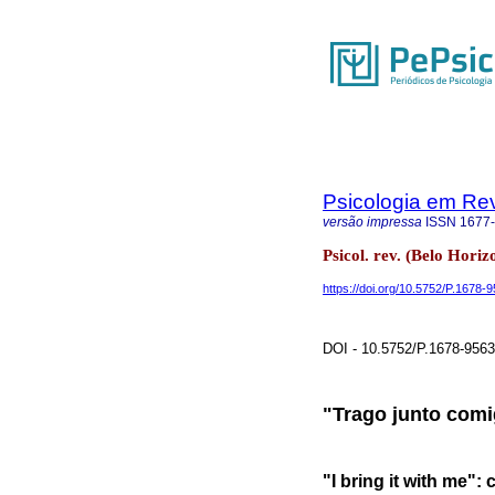
Psicologia em Rev
versão impressa
ISSN
1677
Psicol. rev. (Belo Horiz
https://doi.org/10.5752/P.1678
DOI - 10.5752/P.1678-956
"Trago junto comi
"I bring it with me"