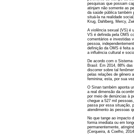
pesquisas que possam capa
atinjam não somente as pe
da saúde pública também po
situá-la na realidade socia
Krug, Dahlberg, Mercy, Zwi
A violência sexual (VS) é 
VS é definida pela OMS co
comentários e investidas 
pessoa, independentement
definição da OMS é feita a
a influência cultural e soci
De acordo com o Sistema d
Brasil. Em 2014, 88% das 
discorrer sobre tal fenôme
pelas relações de gênero 
feminina; esta, por sua vez
O Sinan também aponta um
a real dimensão da ocorrê
por meio de denúncias à po
chegue a 527 mil pessoas,
passa por essa situação, p
atendimento às pessoas qu
No que tange ao impacto d
forma imediata ou em long
permanentemente, atingindo
(Cerqueira, & Coelho, 2014