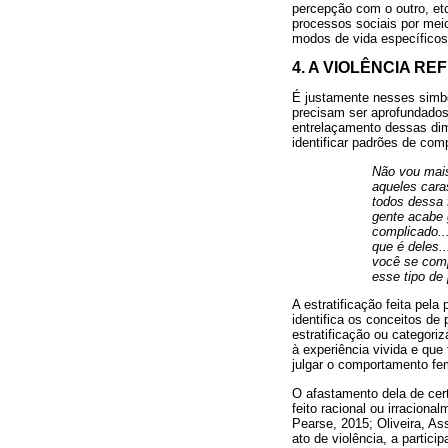
percepção com o outro, et
processos sociais por meio
modos de vida específicos"
4. A VIOLÊNCIA R
É justamente nesses simbo
precisam ser aprofundados
entrelaçamento dessas dime
identificar padrões de com
Não vou mais
aqueles cara
todos dessa 
gente acabe 
complicado..
que é deles.
você se comp
esse tipo de 
A estratificação feita pel
identifica os conceitos de 
estratificação ou categor
à experiência vivida e que
julgar o comportamento fe
O afastamento dela de ce
feito racional ou irracion
Pearse, 2015; Oliveira, As
ato de violência, a partici