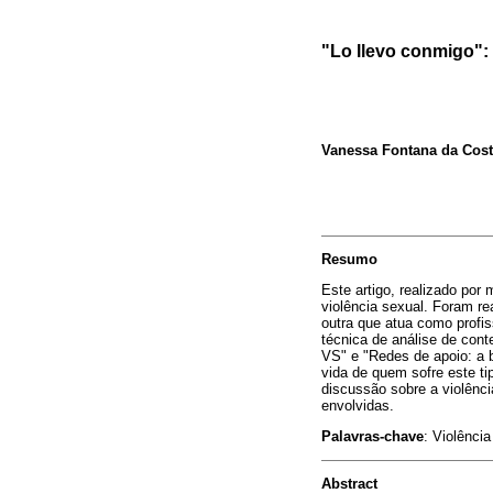
"Lo llevo conmigo":
Vanessa Fontana da Cos
Resumo
Este artigo, realizado po
violência sexual. Foram r
outra que atua como profi
técnica de análise de cont
VS" e "Redes de apoio: a 
vida de quem sofre este tip
discussão sobre a violênc
envolvidas.
Palavras-chave
: Violênci
Abstract