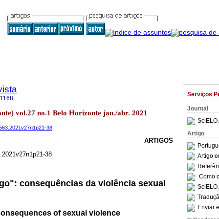
ista
Serviços P
-1168
Journal
onte) vol.27 no.1 Belo Horizonte jan./abr. 2021
SciELO 
-9563.2021v27n1p21-38
Artigo
ARTIGOS
Portugu
3.2021v27n1p21-38
Artigo 
Referên
Como ci
go": consequências da violência sexual
SciELO 
Traduçã
Enviar e
: consequences of sexual violence