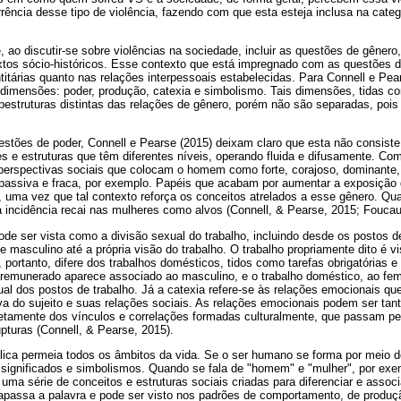
rência desse tipo de violência, fazendo com que esta esteja inclusa na categ
, ao discutir-se sobre violências na sociedade, incluir as questões de gênero
tos sócio-históricos. Esse contexto que está impregnado com as questões de
titárias quanto nas relações interpessoais estabelecidas. Para Connell e Pea
dimensões: poder, produção, catexia e simbolismo. Tais dimensões, tidas c
bestruturas distintas das relações de gênero, porém não são separadas, pois
tões de poder, Connell e Pearse (2015) deixam claro que esta não consiste
es e estruturas que têm diferentes níveis, operando fluida e difusamente. C
 perspectivas sociais que colocam o homem como forte, corajoso, dominante,
 passiva e fraca, por exemplo. Papéis que acabam por aumentar a exposiçã
a, uma vez que tal contexto reforça os conceitos atrelados a esse gênero. Qu
a incidência recai nas mulheres como alvos (Connell, & Pearse, 2015; Foucaul
de ser vista como a divisão sexual do trabalho, incluindo desde os postos d
e masculino até a própria visão do trabalho. O trabalho propriamente dito é
portanto, difere dos trabalhos domésticos, tidos como tarefas obrigatórias e
o remunerado aparece associado ao masculino, e o trabalho doméstico, ao f
ual dos postos de trabalho. Já a catexia refere-se às relações emocionais 
iva do sujeito e suas relações sociais. As relações emocionais podem ser tan
etamente dos vínculos e correlações formadas culturalmente, que passam pe
pturas (Connell, & Pearse, 2015).
lica permeia todos os âmbitos da vida. Se o ser humano se forma por meio d
 significados e simbolismos. Quando se fala de "homem" e "mulher", por exe
te uma série de conceitos e estruturas sociais criadas para diferenciar e associ
passa a palavra e pode ser visto nos padrões de comportamento, de produç