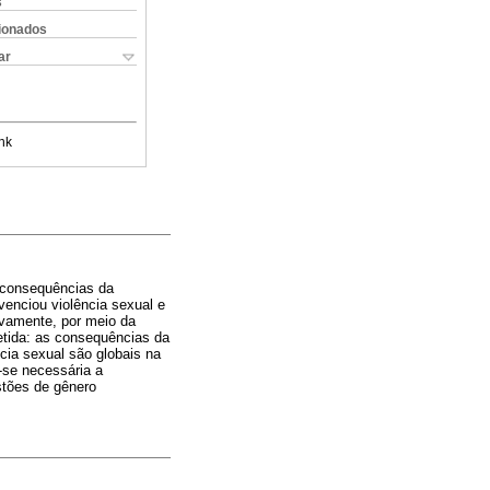
s
cionados
ar
nk
s consequências da
enciou violência sexual e
ivamente, por meio da
etida: as consequências da
cia sexual são globais na
z-se necessária a
stões de gênero