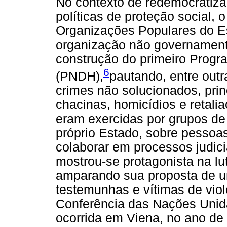
No contexto de redemocratiza
políticas de proteção social, 
Organizações Populares do 
organização não governamenta
construção do primeiro Progr
6
(PNDH),
pautando, entre out
crimes não solucionados, prin
chacinas, homicídios e retali
eram exercidas por grupos de
próprio Estado, sobre pessoa
colaborar em processos judicia
mostrou-se protagonista na lut
amparando sua proposta de um
testemunhas e vítimas de vio
Conferência das Nações Unid
ocorrida em Viena, no ano d