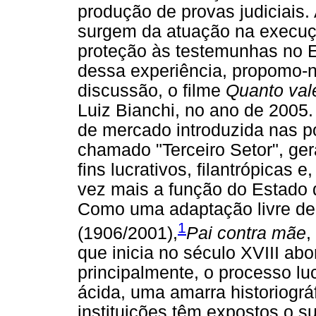
produção de provas judiciais
surgem da atuação na execuçã
proteção às testemunhas no E
dessa experiência, propomo-no
discussão, o filme
Quanto vale
Luiz Bianchi, no ano de 2005.
de mercado introduzida nas po
chamado "Terceiro Setor", ger
fins lucrativos, filantrópicas 
vez mais a função do Estado d
Como uma adaptação livre de
1
(1906/2001),
Pai contra mãe
,
que inicia no século XVIII abo
principalmente, o processo luc
ácida, uma amarra historiogr
instituições têm expostos o s