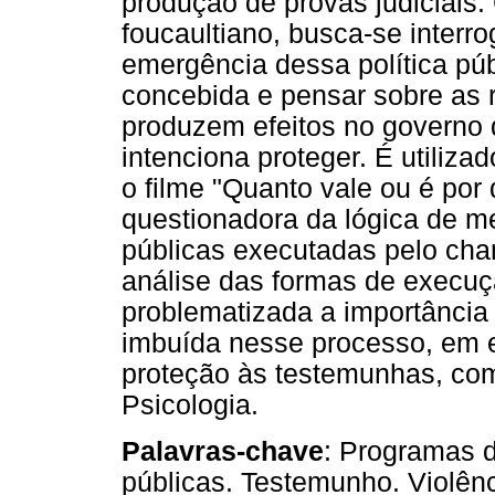
produção de provas judiciais
foucaultiano, busca-se interr
emergência dessa política pú
concebida e pensar sobre as 
produzem efeitos no governo 
intenciona proteger. É utiliz
o filme "Quanto vale ou é por 
questionadora da lógica de me
públicas executadas pelo cha
análise das formas de execuçã
problematizada a importância 
imbuída nesse processo, em e
proteção às testemunhas, com
Psicologia.
Palavras-chave
: Programas d
públicas. Testemunho. Violên