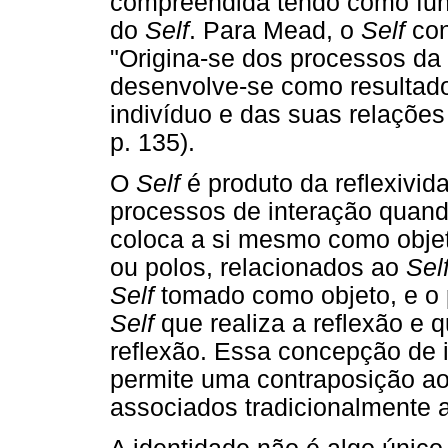
compreendida tendo como fu
do
Self
. Para Mead, o
Self
con
"Origina-se dos processos da 
desenvolve-se como resultado
indivíduo e das suas relaçõe
p. 135).
O
Self
é produto da reflexivi
processos de interação quando,
coloca a si mesmo como obje
ou polos, relacionados ao
Sel
Self
tomado como objeto, e o p
Self
que realiza a reflexão e 
reflexão. Essa concepção de
permite uma contraposição ao
associados tradicionalmente a