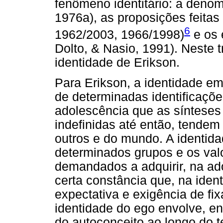
fenômeno identitário: a denom
1976a), as proposições feita
6
1962/2003, 1966/1998)
e os 
Dolto, & Nasio, 1991). Neste 
identidade de Erikson.
Para Erikson, a identidade e
de determinadas identificaçõe
adolescência que as sínteses 
indefinidas até então, tendem 
outros e do mundo. A identidad
determinados grupos e os val
demandados a adquirir, na ado
certa constância que, na ide
expectativa e exigência de fix
identidade do ego envolve, en
do autoconceito ao longo do 