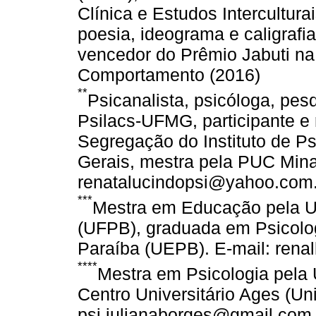
Clínica e Estudos Intercultura
poesia, ideograma e caligrafi
vencedor do Prêmio Jabuti na 
Comportamento (2016)
**
Psicanalista, psicóloga, pe
Psilacs-UFMG, participante e 
Segregação do Instituto de P
Gerais, mestra pela PUC Mina
renatalucindopsi@yahoo.com.
***
Mestra em Educação pela U
(UFPB), graduada em Psicolog
Paraíba (UEPB). E-mail: rena
****
Mestra em Psicologia pela
Centro Universitário Ages (Un
psi.julianaborges@gmail.com