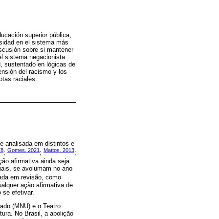
ucación superior pública,
ersidad en el sistema más
scusión sobre si mantener
 del sistema negacionista
, sustentado en lógicas de
nsión del racismo y los
tas raciales.
e analisada em distintos e
78
Gomes, 2021
Mattos, 2013
;
;
;
ção afirmativa ainda seja
ciais, se avolumam no ano
ada em revisão, como
ualquer ação afirmativa de
se efetivar.
cado (MNU) e o Teatro
ra. No Brasil, a abolição