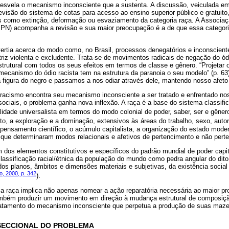
desvela o mecanismo inconsciente que a sustenta. A discussão, veiculada e
evisão do sistema de cotas para acesso ao ensino superior público e gratuit
es como extinção, deformação ou esvaziamento da categoria raça. A Associaçã
PN) acompanha a revisão e sua maior preocupação é a de que essa categori
vertia acerca do modo como, no Brasil, processos denegatórios e inconscient
riz violenta e excludente. Trata-se de movimentos radicais de negação do ód
trutural com todos os seus efeitos em termos de classe e gênero. “Projetar
ecanismo do ódio racista tem na estrutura da paranoia o seu modelo” (p. 63
 figura do negro e passamos a nos odiar através dele, mantendo nosso afeto
 racismo encontra seu mecanismo inconsciente a ser tratado e enfrentado no
ociais, o problema ganha nova inflexão. A raça é a base do sistema classific
idade universalista em termos do modo colonial de poder, saber, ser e gênero
lito, a exploração e a dominação, extensivos às áreas do trabalho, sexo, autor
 pensamento científico, o acúmulo capitalista, a organização do estado mod
ue determinaram modos relacionais e afetivos de pertencimento e não pert
um dos elementos constitutivos e específicos do padrão mundial de poder capit
assificação racial/étnica da população do mundo como pedra angular do dito
s planos, âmbitos e dimensões materiais e subjetivas, da existência social 
o, 2000, p. 342
).
ria raça implica não apenas nomear a ação reparatória necessária ao maior p
ambém produzir um movimento em direção à mudança estrutural de composiçã
ratamento do mecanismo inconsciente que perpetua a produção de suas maze
RSECCIONAL DO PROBLEMA