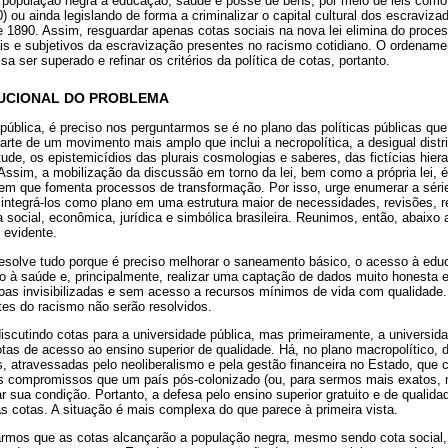
a população negra à educação, saúde e posse de bens, por meio de leis como 
50) ou ainda legislando de forma a criminalizar o capital cultural dos escravi
 1890. Assim, resguardar apenas cotas sociais na nova lei elimina do proces
iais e subjetivos da escravização presentes no racismo cotidiano. O ordenamen
a ser superado e refinar os critérios da política de cotas, portanto.
ITUCIONAL DO PROBLEMA
 pública, é preciso nos perguntarmos se é no plano das políticas públicas qu
parte de um movimento mais amplo que inclui a necropolítica, a desigual distr
tude, os epistemicídios das plurais cosmologias e saberes, das fictícias hie
ssim, a mobilização da discussão em torno da lei, bem como a própria lei, é
 que fomenta processos de transformação. Por isso, urge enumerar a série
a integrá-los como plano em uma estrutura maior de necessidades, revisões,
a social, econômica, jurídica e simbólica brasileira. Reunimos, então, abaix
evidente.
 resolve tudo porque é preciso melhorar o saneamento básico, o acesso à e
so à saúde e, principalmente, realizar uma captação de dados muito honesta 
oas invisibilizadas e sem acesso a recursos mínimos de vida com qualidade
es do racismo não serão resolvidos.
iscutindo cotas para a universidade pública, mas primeiramente, a universida
cotas de acesso ao ensino superior de qualidade. Há, no plano macropolítico,
as, atravessadas pelo neoliberalismo e pela gestão financeira no Estado, que 
os compromissos que um país pós-colonizado (ou, para sermos mais exatos, 
r sua condição. Portanto, a defesa pelo ensino superior gratuito e de qualida
s cotas. A situação é mais complexa do que parece à primeira vista.
armos que as cotas alcançarão a população negra, mesmo sendo cota socia