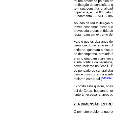
foi um processo político d
retificação da condição a 
tem sua constitucionalida
impetrada, em 2004, pelo 
Fundamental — ADPF/186 pa
Ao lado da redistribuição d
talvez possamos dizer que
provocada e consentida atr
racial, causam extremo des
Fato é que os dez anos de 
denúncia do racismo estru
cotistas, quebram o discur
do desempenho, atrelada à 
ensino guardam vizinhança 
a luta política da negrit
havia racismo no Brasil”. 
de pensadores culturalistas
país e construíram a abert
Almeida,
racismo estrutural (
Exposto este quadro, nosso
Lei de Cotas, buscando, co
junto à necessária aprovaç
2. A DIMENSÃO ESTR
O primeiro problema que de