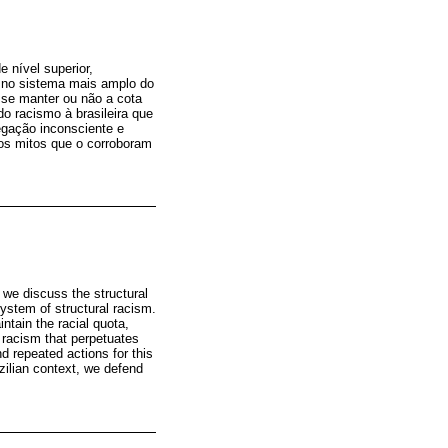
 nível superior,
e no sistema mais amplo do
 se manter ou não a cota
do racismo à brasileira que
egação inconsciente e
os mitos que o corroboram
 we discuss the structural
system of structural racism.
ntain the racial quota,
of racism that perpetuates
d repeated actions for this
zilian context, we defend