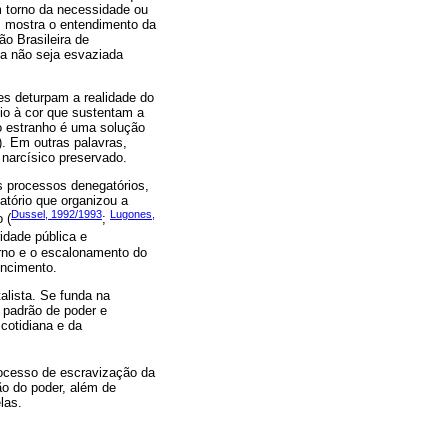
m torno da necessidade ou
o, mostra o entendimento da
o Brasileira de
a não seja esvaziada
es deturpam a realidade do
io à cor que sustentam a
 o estranho é uma solução
). Em outras palavras,
 narcísico preservado.
s processos denegatórios,
atório que organizou a
Dussel, 1992/1993
Lugones,
 (
;
idade pública e
erno e o escalonamento do
encimento.
alista. Se funda na
 padrão de poder e
cotidiana e da
rocesso de escravização da
o do poder, além de
las.