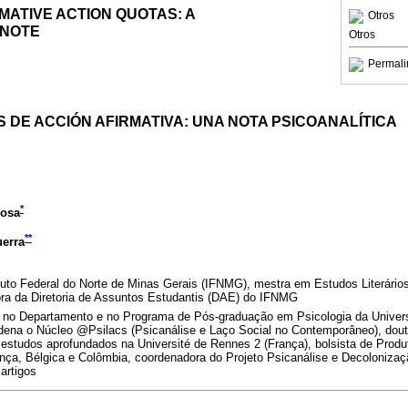
MATIVE ACTION QUOTAS: A
Otros
 NOTE
Otros
Permali
 DE ACCIÓN AFIRMATIVA: UNA NOTA PSICOANALÍTICA
*
bosa
**
erra
uto Federal do Norte de Minas Gerais (IFNMG), mestra em Estudos Literários
tora da Diretoria de Assuntos Estudantis (DAE) do IFNMG
ra no Departamento e no Programa de Pós-graduação em Psicologia da Univer
ena o Núcleo @Psilacs (Psicanálise e Laço Social no Contemporâneo), dout
 estudos aprofundados na Université de Rennes 2 (França), bolsista de Prod
ança, Bélgica e Colômbia, coordenadora do Projeto Psicanálise e Decolonizaç
 artigos