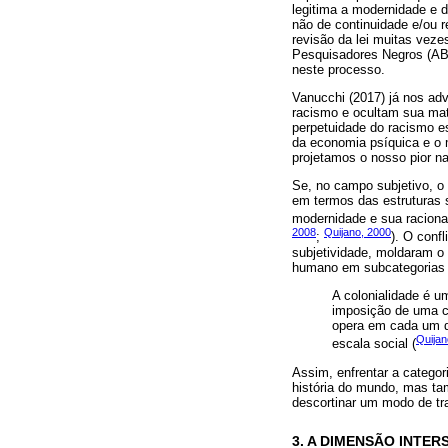
legitima a modernidade e 
não de continuidade e/ou r
revisão da lei muitas vez
Pesquisadores Negros (AB
neste processo.
Vanucchi (2017) já nos ad
racismo e ocultam sua mat
perpetuidade do racismo es
da economia psíquica e o m
projetamos o nosso pior na
Se, no campo subjetivo, o
em termos das estruturas s
modernidade e sua racional
2008
Quijano, 2000
;
). O conf
subjetividade, moldaram o
humano em subcategorias q
A colonialidade é 
imposição de uma cl
opera em cada um do
Quijan
escala social (
Assim, enfrentar a catego
história do mundo, mas t
descortinar um modo de t
3. A DIMENSÃO INTE