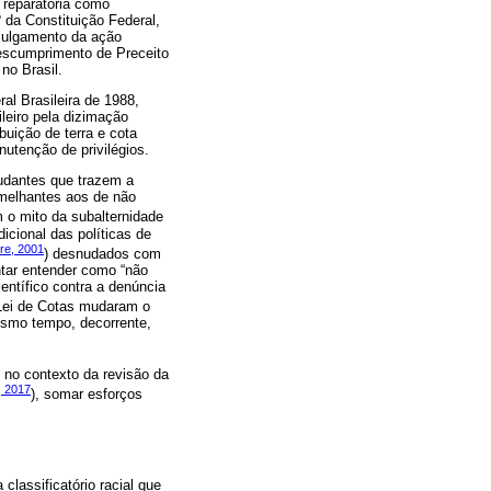
 reparatória como
3º da Constituição Federal,
 julgamento da ação
Descumprimento de Preceito
no Brasil.
ral Brasileira de 1988,
leiro pela dizimação
buição de terra e cota
utenção de privilégios.
tudantes que trazem a
emelhantes aos de não
 o mito da subalternidade
icional das políticas de
re, 2001
) desnudados com
ntar entender como “não
entífico contra a denúncia
Lei de Cotas mudaram o
mesmo tempo, decorrente,
 no contexto da revisão da
 2017
), somar esforços
lassificatório racial que