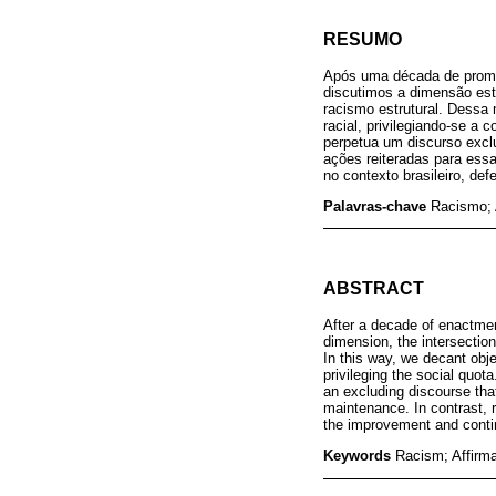
RESUMO
Após uma década de promul
discutimos a dimensão estr
racismo estrutural. Dessa
racial, privilegiando-se a 
perpetua um discurso excl
ações reiteradas para es
no contexto brasileiro, de
Palavras-chave
Racismo; A
ABSTRACT
After a decade of enactment
dimension, the intersection
In this way, we decant obje
privileging the social quota
an excluding discourse tha
maintenance. In contrast, r
the improvement and contin
Keywords
Racism; Affirma