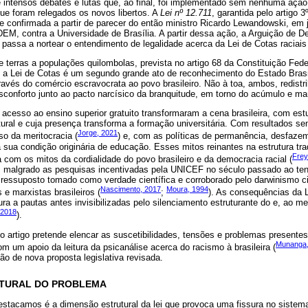
e intensos debates e lutas que, ao final, foi implementado sem nenhuma ação
que foram relegados os novos libertos. A
Lei nº 12.711
, garantida pelo artigo 
de confirmada a partir de parecer do então ministro Ricardo Lewandowski, em
DEM, contra a Universidade de Brasília. A partir dessa ação, a Arguição de 
ssa a nortear o entendimento de legalidade acerca da Lei de Cotas raciais 
e terras a populações quilombolas, prevista no artigo 68 da Constituição Fede
 a Lei de Cotas é um segundo grande ato de reconhecimento do Estado Brasi
avés do comércio escravocrata ao povo brasileiro. Não à toa, ambos, redistri
conforto junto ao pacto narcísico da branquitude, em torno do acúmulo e man
acesso ao ensino superior gratuito transformaram a cena brasileira, com es
tural e cuja presença transforma a formação universitária. Com resultados s
Jorge, 2021
so da meritocracia (
) e, com as políticas de permanência, desfazem
sua condição originária de educação. Esses mitos reinantes na estrutura trad
Frey
com os mitos da cordialidade do povo brasileiro e da democracia racial (
ude, malgrado as pesquisas incentivadas pela UNICEF no século passado ao te
Pressuposto tomado como verdade científica e corroborado pelo darwinismo ci
Nascimento, 2017
Moura, 1994
 e marxistas brasileiros (
;
). As consequências da 
ura a pautas antes invisibilizadas pelo silenciamento estruturante do e, ao 
 2018
).
 artigo pretende elencar as suscetibilidades, tensões e problemas presentes
Munanga,
m um apoio da leitura da psicanálise acerca do racismo à brasileira (
ão de nova proposta legislativa revisada.
UTURAL DO PROBLEMA
stacamos é a dimensão estrutural da lei que provoca uma fissura no sistema c