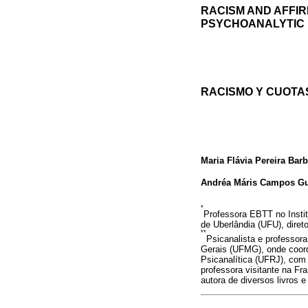
RACISM AND AFFIR
PSYCHOANALYTIC
RACISMO Y CUOTAS
Maria Flávia Pereira Bar
Andréa Máris Campos Gu
*
Professora EBTT no Instit
de Uberlândia (UFU), dire
**
Psicanalista e professo
Gerais (UFMG), onde coord
Psicanalítica (UFRJ), com
professora visitante na Fr
autora de diversos livros e