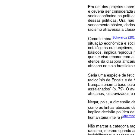
Em um dos projetos sobre a
e deveria ser considerada 
socioeconômica na política
dessas políticas. Ora, nã
saneamento básico, dados 
racismo atravessa a classe
Schwarcz (2017
Como lembra
situação econômica e socia
ontológicos ou subjetivos,
básicos, implica reproduzi
que se visa reparar com a l
efeitos da diáspora africa
africano no solo brasileir
Seria uma espécie de fetic
raciocínio de Engels e de M
Europa seriam a base para 
assalariados” (p. 79). O a
africanos, escravizados e 
Negar, pois, a dimensão da
como as linhas abissais de
implica decisão política d
Mbembe,
humanitária inteira (
Não marcar a categoria raç
racismo, mesmo quando asc