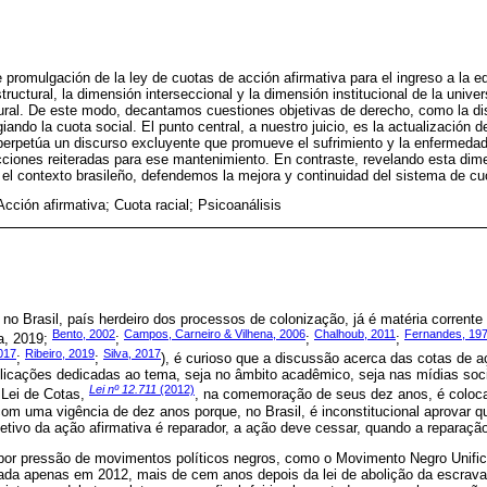
romulgación de la ley de cuotas de acción afirmativa para el ingreso a la ed
ructural, la dimensión interseccional y la dimensión institucional de la univ
tural. De este modo, decantamos cuestiones objetivas de derecho, como la di
egiando la cuota social. El punto central, a nuestro juicio, es la actualización
perpetúa un discurso excluyente que promueve el sufrimiento y la enfermedad
ciones reiteradas para ese mantenimiento. En contraste, revelando esta dime
 el contexto brasileño, defendemos la mejora y continuidad del sistema de cuo
cción afirmativa; Cuota racial; Psicoanálisis
no Brasil, país herdeiro dos processos de colonização, já é matéria corrente 
Bento, 2002
Campos, Carneiro & Vilhena, 2006
Chalhoub, 2011
Fernandes, 19
a, 2019;
;
;
;
017
Ribeiro, 2019
Silva, 2017
;
;
), é curioso que a discussão acerca das cotas de a
blicações dedicadas ao tema, seja no âmbito acadêmico, seja nas mídias so
Lei nº 12.711
(2012)
Lei de Cotas,
, na comemoração de seus dez anos, é coloc
 com uma vigência de dez anos porque, no Brasil, é inconstitucional aprovar q
etivo da ação afirmativa é reparador, a ação deve cessar, quando a reparação 
3 por pressão de movimentos políticos negros, como o Movimento Negro Unifi
ada apenas em 2012, mais de cem anos depois da lei de abolição da escravatu