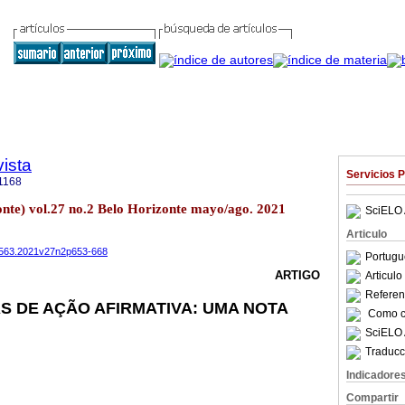
ista
Servicios 
1168
zonte) vol.27 no.2 Belo Horizonte mayo/ago. 2021
SciELO 
Articulo
-9563.2021v27n2p653-668
Portugu
ARTIGO
Articul
Referenc
S DE AÇÃO AFIRMATIVA: UMA NOTA
Como ci
SciELO 
Traducc
Indicadore
Compartir