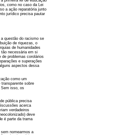
a primeira lei de educação
zados, como no caso da Lei
so a ação reparatória junto
to jurídico precisa pautar
e a questão do racismo se
ibuição de riquezas, o
rarquias de humanidades
 tão necessária em si
 de problemas corolários
 reparações e superações
o alguns aspectos dessa
ducação como um
e transparente sobre
. Sem isso, os
de pública precisa
 discussões acerca
criam verdadeiros
neocolonizado) deve
de é parte da trama
l, sem nomearmos a