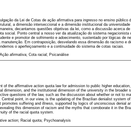
gação da Lei de Cotas de ação afirmativa para ingresso no ensino público de
utural, a dimensão interseccional e a dimensão institucional da universidad
 maneira, decantamos questões objetivas da lei, como a discussão acerca de
cota social. Ponto central a nosso ver da atualização do sistema negacionista 
udente e promotor de sofrimento e adoecimento, sustentado por lógicas de n
sa manutenção. Em contraposição, desvelando essa dimensão do racismo e d
fendemos o aperfeiçoamento e a continuidade do sistema de cotas raciais.
ção afirmativa; Cota racial; Psicanálise
 of the affirmative action quota law for admission to public higher education,
al dimension, and the institutional dimension of the university in the broader 
ctive questions of the law, such as the discussion about whether or not to mai
. Central point, in our view, is the updating of the Brazilian denialist system 
t promotes suffering and illness, supported by logics of unconscious denial an
evealing this dimension of racism and the myths that corroborate it in the Bra
uity of the racial quota system.
tive action; Racial quota; Psychoanalysis