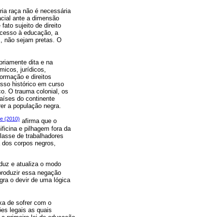
ria raça não é necessária
acial ante a dimensão
ato sujeito de direito
acesso à educação, a
, não sejam pretas. O
priamente dita e na
micos, jurídicos,
formação e direitos
esso histórico em curso
co. O trauma colonial, os
aíses do continente
rer a população negra.
e (2010)
afirma que o
ificina e pilhagem fora da
classe de trabalhadores
a dos corpos negros,
oduz e atualiza o modo
produzir essa negação
gra o devir de uma lógica
xa de sofrer com o
es legais as quais