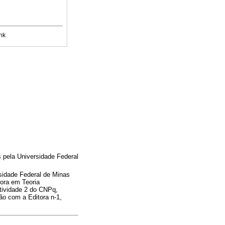
nk
 pela Universidade Federal
sidade Federal de Minas
ora em Teoria
utividade 2 do CNPq,
ão com a Editora n-1,