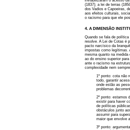
inviabilizaram o acesso d
(1837); a lei de terras (18
dos Vadios e Capoeiras, de
aos efeitos culturais, soc
o racismo para que ele poss
4. A DIMENSÃO INST
Quando se fala de política
resolve. A Lei de Cotas é 
pacto narcísico da branqui
impostas como legítimas. A
mesma quanto na medida em
ao do ensino superior par
ante o racismo na estrutur
complexidade nem sempre 
1º ponto: cota não
todo, garantir aces
onde estão as pess
problemas decorrent
2º ponto: estamos d
existir para haver 
de políticas públic
obstáculos junto a
assumir para supera
maior que envolve a
3º ponto: argument