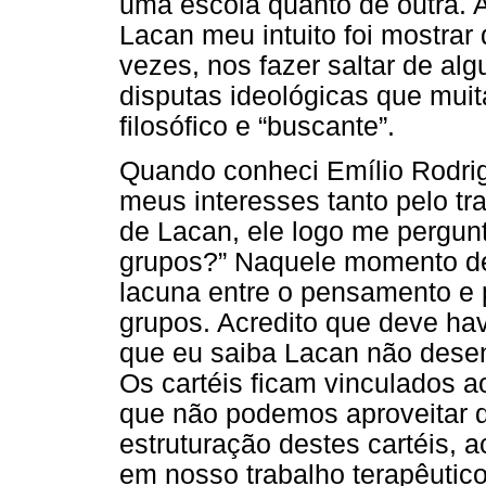
uma escola quanto de outra. 
Lacan meu intuito foi mostra
vezes, nos fazer saltar de al
disputas ideológicas que muit
filosófico e “buscante”.
Quando conheci Emílio Rodrig
meus interesses tanto pelo t
de Lacan, ele logo me pergun
grupos?” Naquele momento de
lacuna entre o pensamento e p
grupos. Acredito que deve hav
que eu saiba Lacan não desenv
Os cartéis ficam vinculados a
que não podemos aproveitar d
estruturação destes cartéis, 
em nosso trabalho terapêutic