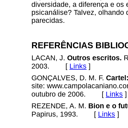
diversidade, a diferença e os
psicanálise? Talvez, olhando 
parecidas.
REFERÊNCIAS BIBLIO
LACAN, J.
Outros escritos.
R
[
Links
]
2003.
GONÇALVES, D. M. F.
Cartel
site: www.campolacaniano.co
[
Links
]
outubro de 2006.
REZENDE, A. M.
Bion e o fu
[
Links
]
Papirus, 1993.