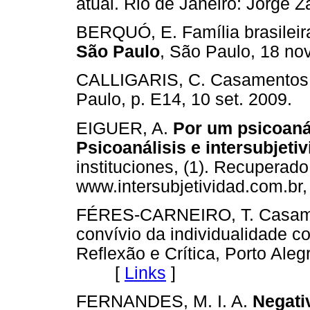
atual. Rio de Janeiro: Jorg
BERQUÓ, E. Família brasilei
São Paulo
, São Paulo, 18 n
CALLIGARIS, C. Casamentos 
Paulo, p. E14, 10 set. 200
EIGUER, A.
Por um psicoanál
Psicoanálisis e intersubjetiv
instituciones, (1). Recuperad
www.intersubjetividad.com.
FÉRES-CARNEIRO, T. Casamen
convívio da individualidade c
Reflexão e Crítica, Porto Alegr
[
Links
]
FERNANDES, M. I. A.
Negati