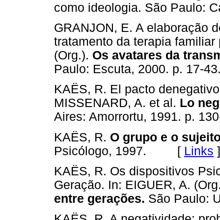
como ideologia. São Paulo:
GRANJON, E. A elaboração d
tratamento da terapia familiar
(Org.).
Os avatares da transm
Paulo: Escuta, 2000. p. 1
KAËS, R. El pacto denegativo 
MISSENARD, A. et al.
Lo neg
Aires: Amorrortu, 1991. p.
KAËS, R.
O grupo e o sujeit
Psicólogo, 1997. [
Links
KAËS, R. Os dispositivos Psic
Geração. In: EIGUER, A. (Org
entre gerações.
São Paulo: 
KAËS, R. A negatividade: pro