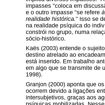
impasses "coloca em discus
e o outro impasse "se refere
à
realidade histórica.
" Isso se 
na realidade psíquica do indiv
constrói no grupo, numa relaç
sócio-histórico.
Kaës (2003) entende o sujeit
destino atrelado ao encadeam
está inserido. Em trabalho an
em algo que se transmite de 
1998).
Granjon (2000) aponta que os
ocorrem devido a ligações entr
intersubjetivos, graças aos 
psíquicas mobilizadas. Nesse