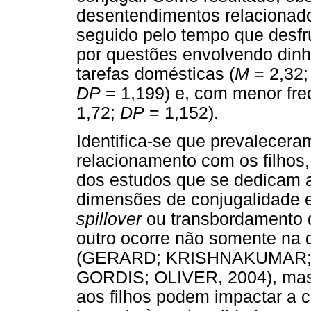
desentendimentos relacionados
seguido pelo tempo que desfr
por questões envolvendo dinhe
tarefas domésticas (
M
= 2,32
DP
= 1,199) e, com menor freq
1,72;
DP
= 1,152).
Identifica-se que prevalecera
relacionamento com os filhos,
dos estudos que se dedicam a
dimensões de conjugalidade e
spillover
ou transbordamento d
outro ocorre não somente na d
(GERARD; KRISHNAKUMAR; 
GORDIS; OLIVER, 2004), mas 
aos filhos podem impactar a