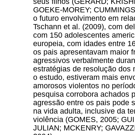
seus filhos (GERARD; KRI
GOEKE-MOREY; CUMMINGS; PA
o futuro envolvimento em rel
Tschann et al. (2009), com del
com 150 adolescentes americ
europeia, com idades entre 16
os pais apresentavam maior fr
agressivos verbalmente durant
estratégias de resolução dos
o estudo, estiveram mais env
amorosos violentos no períod
pesquisa corrobora achados p
agressão entre os pais pode s
na vida adulta, inclusive da 
violência (GOMES, 2005; GU
JULIAN; MCKENRY; GAVAZZI