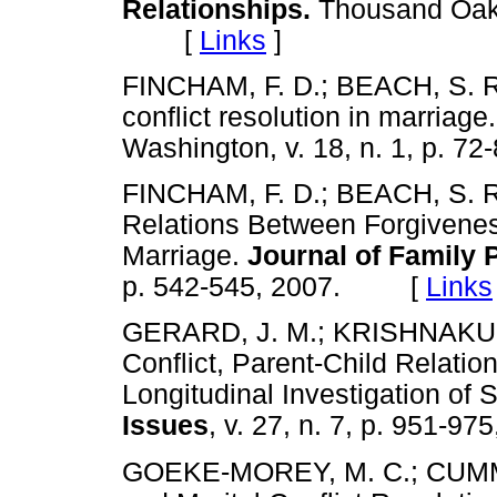
Relationships.
Thousand Oaks,
[
Links
]
FINCHAM, F. D.; BEACH, S. R.
conflict resolution in marriage
Washington, v. 18, n. 1, p.
FINCHAM, F. D.; BEACH, S. R.
Relations Between Forgiveness
Marriage.
Journal of Family
p. 542-545, 2007. [
Links
GERARD, J. M.; KRISHNAKUM
Conflict, Parent-Child Relati
Longitudinal Investigation of S
Issues
, v. 27, n. 7, p. 951
GOEKE-MOREY, M. C.; CUMMIN