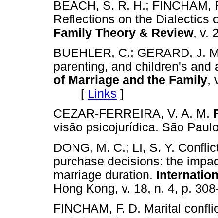
BEACH, S. R. H.; FINCHAM, F.
Reflections on the Dialectics 
Family Theory & Review
, v.
BUEHLER, C.; GERARD, J. M. Ma
parenting, and children's and
of Marriage and the Family
, 
[
Links
]
CEZAR-FERREIRA, V. A. M.
visão psicojurídica. São Pa
DONG, M. C.; LI, S. Y. Conflic
purchase decisions: the impac
marriage duration.
Internatio
Hong Kong, v. 18, n. 4, p. 
FINCHAM, F. D. Marital confli