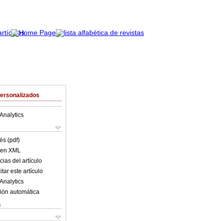
Personalizados
Analytics
és (pdf)
o en XML
ias del artículo
tar este artículo
Analytics
ión automática
s