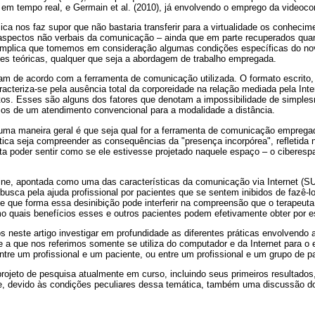
m tempo real, e Germain et al. (2010), já envolvendo o emprego da videoco
ica nos faz supor que não bastaria transferir para a virtualidade os conhecim
e aspectos não verbais da comunicação – ainda que em parte recuperados quan
 implica que tomemos em consideração algumas condições específicas do no
es teóricas, qualquer que seja a abordagem de trabalho empregada.
iam de acordo com a ferramenta de comunicação utilizada. O formato escrito
acteriza-se pela ausência total da corporeidade na relação mediada pela Int
atos. Esses são alguns dos fatores que denotam a impossibilidade de simple
os de um atendimento convencional para a modalidade a distância.
uma maneira geral é que seja qual for a ferramenta de comunicação empregada
tica seja compreender as consequências da "presença incorpórea", refletida 
uta poder sentir como se ele estivesse projetado naquele espaço – o ciberes
line, apontada como uma das características da comunicação via Internet (S
busca pela ajuda profissional por pacientes que se sentem inibidos de fazê-l
 que forma essa desinibição pode interferir na compreensão que o terapeuta
quais benefícios esses e outros pacientes podem efetivamente obter por est
 neste artigo investigar em profundidade as diferentes práticas envolvendo a 
ine a que nos referimos somente se utiliza do computador e da Internet para o
tre um profissional e um paciente, ou entre um profissional e um grupo de p
projeto de pesquisa atualmente em curso, incluindo seus primeiros resultado
, devido às condições peculiares dessa temática, também uma discussão do 