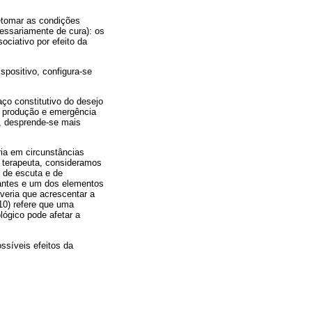
retomar as condições
essariamente de cura): os
ociativo por efeito da
spositivo, configura-se
ço constitutivo do desejo
de produção e emergência
a, desprende-se mais
ia em circunstâncias
o terapeuta, consideramos
 de escuta e de
pantes e um dos elementos
veria que acrescentar a
10) refere que uma
ógico pode afetar a
ssíveis efeitos da