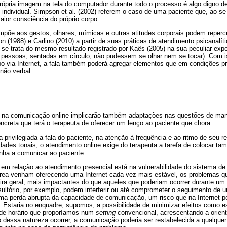
própria imagem na tela do computador durante todo o processo é algo digno d
individual. Simpson et al. (2002) referem o caso de uma paciente que, ao se
aior consciência do próprio corpo.
 impõe aos gestos, olhares, mímicas e outras atitudes corporais podem reperc
n (1988) e Carlino (2010) a partir de suas práticas de atendimento psicanalíti
e se trata do mesmo resultado registrado por Kaës (2005) na sua peculiar ex
 pessoas, sentadas em círculo, não pudessem se olhar nem se tocar). Com i
po via Internet, a fala também poderá agregar elementos que em condições pr
não verbal.
e na comunicação online implicarão também adaptações nas questões de manej
ncreta que terá o terapeuta de oferecer um lenço ao paciente que chora.
rivilegiada a fala do paciente, na atenção à frequência e ao ritmo de seu r
idades tonais, o atendimento online exige do terapeuta a tarefa de colocar t
nha a comunicar ao paciente.
a em relação ao atendimento presencial está na vulnerabilidade do sistema d
rea venham oferecendo uma Internet cada vez mais estável, os problemas q
a geral, mais impactantes do que aqueles que poderiam ocorrer durante um 
ultório, por exemplo, podem interferir ou até comprometer o seguimento de
uma perda abrupta da capacidade de comunicação, um risco que na Internet 
ia. Estaria no enquadre, supomos, a possibilidade de minimizar efeitos como 
de horário que proporíamos num
setting
convencional, acrescentando a orien
o dessa natureza ocorrer, a comunicação poderia ser restabelecida a qualqu