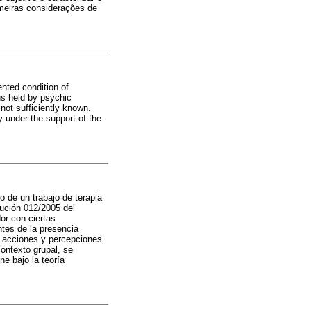
rimeiras considerações de
nted condition of
ns held by psychic
 not sufficiently known.
y under the support of the
o de un trabajo de terapia
lución 012/2005 del
or con ciertas
ntes de la presencia
ar acciones y percepciones
ontexto grupal, se
ne bajo la teoría