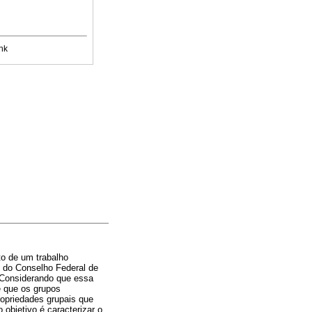
nk
to de um trabalho
5 do Conselho Federal de
. Considerando que essa
 que os grupos
ropriedades grupais que
objetivo é caracterizar o