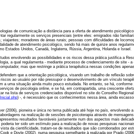
ologias de comunicação a distância para a oferta de atendimento psicológic
tar regularmente os serviços presenciais (entre eles: emigrados não familia
s; viajantes; moradores de áreas rurais; pessoas com dificuldades de locomo
alidade de atendimento psicológico, sendo há mais de quinze anos regularm
mo Estados Unidos, Canadá, Inglaterra, Rússia, Argentina, Holanda e Israel.
studos envolvendo as possibilidades e os riscos dessa prática justifica a Re
ogia, a qual regulamenta - mediante processo de credenciamento de site - a 
computador, mas que restringe a prática terapêutica nessas condições apenas
 defendem que a orientação psicológica, visando um trabalho de reflexão so
 riscos ao usuário por não pressupor o desenvolvimento de um vínculo terap
em a uma situação ainda muito pouco estudada. No entanto, se há, conforme
rviços de psicologia online, e se há, em contrapartida, uma crescente ofert
r na lista de serviços credenciados disponível no site do Conselho Regional
Inicial.php
) -, é necessário que os conhecimentos nessa área, ainda escas
r (2006), pioneira e única no tema publicada até hoje no país, envolvendo a
es abordagens na realização de sessões de psicoterapia através de mensagens
presentou resultados favoráveis justamente num dos aspectos mais delicad
já poderia ter sido um estímulo para a realização de novas pesquisas nacionai
vista da cientificidade, tratam-se de resultados que são corroborados por est
 Cook e Doyle (2002), numa pesquisa semelhante à realizada por Prado (2006