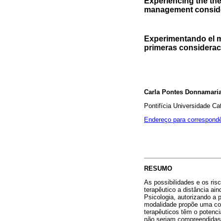
Experiencing the ther
management consider
Experimentando el m
primeras considerac
Carla Pontes Donnamari
Pontifícia Universidade C
Endereço para correspond
RESUMO
As possibilidades e os ri
terapêutico a distância ai
Psicologia, autorizando a
modalidade propõe uma con
terapêuticos têm o potenci
não seriam compreendidas f