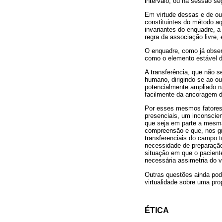
intervalo, ou na sessão se
Em virtude dessas e de out
constituintes do método a
invariantes do enquadre, a
regra da associação livre,
O enquadre, como já obse
como o elemento estável 
A transferência, que não s
humano, dirigindo-se ao ou
potencialmente ampliado na
facilmente da ancoragem da
Por esses mesmos fatores,
presenciais, um inconscien
que seja em parte a mesma
compreensão e que, nos gr
transferenciais do campo t
necessidade de preparação
situação em que o pacient
necessária assimetria do v
Outras questões ainda pode
virtualidade sobre uma pro
ÉTICA