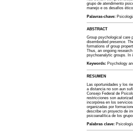
grupo de atendimento psico
manejo e os desafios ético
Palavras-chave:
Psicologi
ABSTRACT
Group psychological care p
disembodied presence. Ther
formations of group propert
Thus, an ongoing research p
psychoanalytic groups. In 
Keywords:
Psychology and 
RESUMEN
Las oportunidades y los ri
a distancia no son aun suf
Consejo Federal de Psicolo
restricciones son autoriza
incorpórea en los servicios
organizadas por formacion
describe un proyecto de inv
psicoanalítica de los grup
Palabras clave:
Psicología