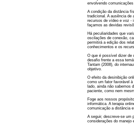
envolvendo comunicações e
A condição da distância fís
tradicional. A ausência d
recursos de vídeo e voz -
façamos as devidas revisõ
Há peculiaridades que var
oscilações de conexão, car
permitirá a edição dos rel
conhecimentos e os recurs
O que é possível dizer de 
desafio frente a essa temá
Tantam (2008), do interna
objetivo.
O efeito da desinibição on
como um fator favorável à 
lado, ainda não sabemos de
paciente, como nem mesmo 
Foge aos nossos propósitos
informática. A terapia onl
comunicação a distância en
A seguir, descreve-se um 
considerações do manejo e