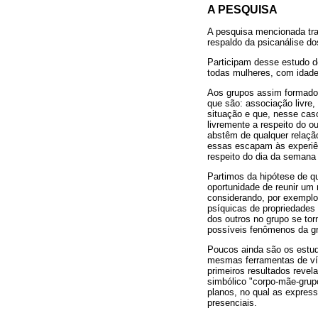
A PESQUISA
A pesquisa mencionada trat
respaldo da psicanálise do
Participam desse estudo d
todas mulheres, com idades 
Aos grupos assim formados
que são: associação livre,
situação e que, nesse caso
livremente a respeito do o
abstêm de qualquer relação
essas escapam às experiê
respeito do dia da semana 
Partimos da hipótese de q
oportunidade de reunir u
considerando, por exemplo
psíquicas de propriedades
dos outros no grupo se tor
possíveis fenômenos da gr
Poucos ainda são os estudo
mesmas ferramentas de víd
primeiros resultados revel
simbólico "corpo-mãe-grup
planos, no qual as expres
presenciais.