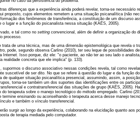
guinte no caso da persistência do problema.
ras diferenças que a experiência ainda poderá revelar, torna-se necessário 
qui proposto, cujos elementos remetem a uma situação psicanalítica (não nec
 formação dos fenômenos de transferência, a constituição de um discurso ass
 e o lugar e a função do psicanalista nessa situação (KAËS, 2005).
rvado, e tal como no
setting
convencional, além de definir a organização do di
do processo.
e trata de uma técnica, mas de uma dimensão epistemológica que revela o tra
tro, pode, segundo observa Carlino (2010), ter seu leque de possibilidades 
 Internet. Isso porque, diz ele: "o paciente, ao não ter ao seu lado o analist
 realidade concreta que ele implica" (p. 133).
 supormos o discurso associativo nessas condições revela, tal como revelar
te suscetível de ser dito. No que se refere à questão do lugar e da função d
 de qualquer situação psicanalítica presencial, assumindo, assim, a posição
upos, torna-se também um dos suportes das identificações entre os partici
ransferencial e contratransferencial das situações de grupo (KAËS, 2005). Ha
 do terapeuta sobre o manejo tecnológico do método empregado. Carlino (20
e termine ensinando ou aconselhando o terapeuta acerca desse manejo tecnol
ínculo e também o vínculo transferencial.
rão surgir ao longo da experiência, colaborando na elucidação quanto aos po
posta de terapia mediada pelo computador.