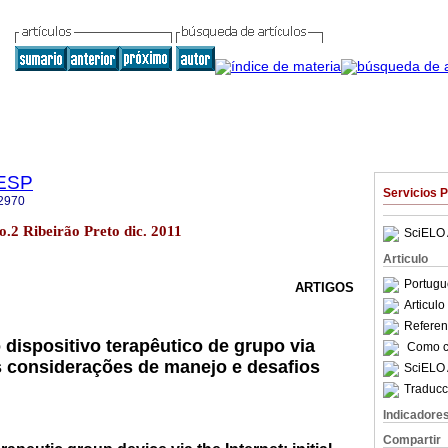
GESP
Servicios 
2970
.2 Ribeirão Preto dic. 2011
SciELO 
Articulo
Portugu
ARTIGOS
Articul
Referenc
dispositivo terapêutico de grupo via
Como ci
as considerações de manejo e desafios
SciELO 
Traducc
Indicadore
Compartir