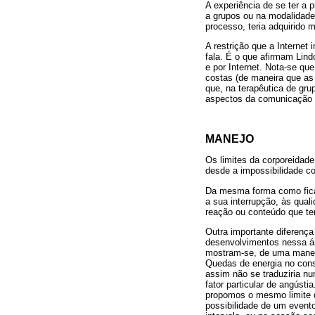
A experiência de se ter a 
a grupos ou na modalidade 
processo, teria adquirido m
A restrição que a Internet
fala. É o que afirmam Lindo
e por Internet. Nota-se qu
costas (de maneira que as
que, na terapêutica de gru
aspectos da comunicação 
MANEJO
Os limites da corporeidad
desde a impossibilidade co
Da mesma forma como fica p
a sua interrupção, às qual
reação ou conteúdo que te
Outra importante diferenç
desenvolvimentos nessa á
mostram-se, de uma maneir
Quedas de energia no cons
assim não se traduziria n
fator particular de angúst
propomos o mesmo limite 
possibilidade de um event