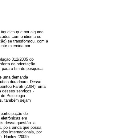
o àqueles que por alguma
rizados com o idioma ou
ção) se transformou, com a
ente exercida por
solução 012/2005 do
oferta da orientação
 para o fim de pesquisa.
bre uma demanda
êutico duradouro. Dessa
 pontou Farah (2004), uma
a desses serviços -
 de Psicologia
sos, também sejam
 participação de
 eletrônicas em
os dessa questão: a
s, pois ainda que possa
udos internacionais, por
); Hanley (2009),