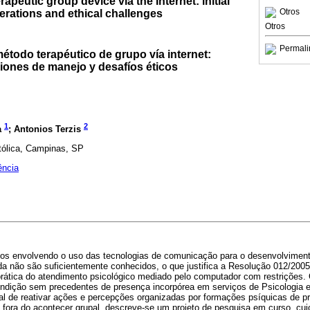
apeutic group device via the Internet: initial
Otros
ations and ethical challenges
Otros
Permali
étodo terapéutico de grupo vía internet:
iones de manejo y desafíos éticos
1
2
a
; Antonios Terzis
atólica, Campinas, SP
ência
scos envolvendo o uso das tecnologias de comunicação para o desenvolvimen
nda não são suficientemente conhecidos, o que justifica a Resolução 012/200
 prática do atendimento psicológico mediado pelo computador com restrições
dição sem precedentes de presença incorpórea em serviços de Psicologia e
al de reativar ações e percepções organizadas por formações psíquicas de p
ora do acontecer grupal, descreve-se um projeto de pesquisa em curso, cujo 