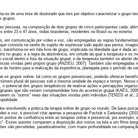
a-se de uma tese de doutorado que tem por objetivo caracterizar o grupo tera
s grupos.
ez pessoas, na composição de dois grupos de cinco participantes cada, além
entre 23 e 47 anos, todas brasileiras, residentes no Brasil ou no exterior.
, em comunicação por vídeo e voz, são empregadas as regras fundamentais
 que consiste na tarefa do sujeito de expressar tudo aquilo que pensa, imagi
, transforma-se em fala livre de grupo, implicada na liberdade que é dada ao
utro no grupo; e a regra da abstinência, em virtude da qual a terapeuta e os
 social dentro e fora da situação grupal, e da terapeuta também se abster d
ncias vividas pelo próprio grupo (ANZIEU, 2007). Também são empregadas 
e do horário para a realização da experiência, planejada para o período de s
ue os grupos online, tal como os grupos presenciais, poderão oferecer benef
m número plural de pessoas sob a mesma unidade de espaço e tempo. Nesse 
, o potencial dos grupos terapêuticos de reativar ações e percepções organi
 grupais que não seriam compreendidas fora do acontecer grupal (KAËS, 2005
narem os "outros" reais das situações vividas pelo indivíduo (TERZIS et al., 
upalidade.
s envolvendo a prática da terapia online de grupo no mundo. De base psicana
eo e voz, é possível citar apenas a pesquisa de Pachuk e Zadunaisky (2010)
am pontos de confluência entre as terapias online e presencial, por exemplo, 
o". Esses autores comparam a disposição dos rostos na tela a um filme berg
sões são percebidas, paradoxalmente, com maior profundidade na comparaçã