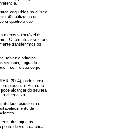
nferência.
entos adquiridos na clínica
do são utilizados os
vo enquadre e que
, o menos vulnerável às
ernet. O formato assíncrono
smente transferirmos os
, talvez o principal
na vivência, segundo
paço – sem o seu corpo
ULER, 2004), pode surgir
o em presença. Por outro
 pode alcançar do seu real
a alternativa.
interface psicologia e
 estabelecimento da
acientes.
s, com destaque às
ponto de vista da ética.