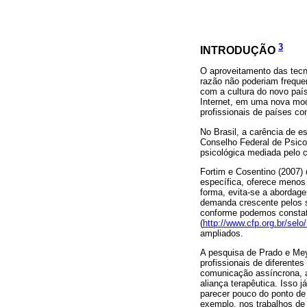
3
INTRODUÇÃO
O aproveitamento das tecn
razão não poderiam frequen
com a cultura do novo paí
Internet, em uma nova mod
profissionais de países co
No Brasil, a carência de e
Conselho Federal de Psicol
psicológica mediada pelo 
Fortim e Cosentino (2007)
específica, oferece menos
forma, evita-se a abordag
demanda crescente pelos se
conforme podemos constata
(
http://www.cfp.org.br/selo/
ampliados.
A pesquisa de Prado e Meye
profissionais de diferent
comunicação assíncrona, a
aliança terapêutica. Isso 
parecer pouco do ponto de 
exemplo, nos trabalhos de