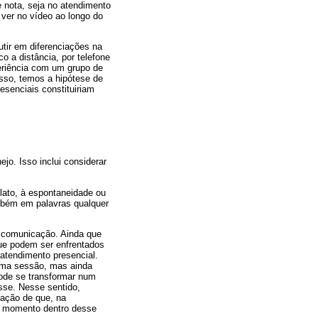
e nota, seja no atendimento
 ver no vídeo ao longo do
utir em diferenciações na
co a distância, por telefone
periência com um grupo de
sso, temos a hipótese de
esenciais constituiriam
o. Isso inclui considerar
elato, à espontaneidade ou
ambém em palavras qualquer
e comunicação. Ainda que
ue podem ser enfrentados
atendimento presencial.
 uma sessão, mas ainda
pode se transformar num
esse. Nesse sentido,
tação de que, na
er momento dentro desse