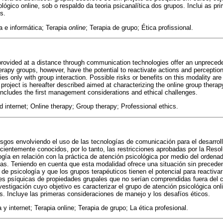
lógico online, sob o respaldo da teoria psicanalítica dos grupos. Inclui as p
s.
a e informática; Terapia
online
; Terapia de grupo; Ética profissional.
rovided at a distance through communication technologies offer an unprecede
apy groups, however, have the potential to reactivate actions and perceptio
ies only with group interaction. Possible risks or benefits on this modality are
roject is hereafter described aimed at characterizing the online group therap
includes the first management considerations and ethical challenges.
internet; Online therapy; Group therapy; Professional ethics.
esgos envolviendo el uso de las tecnologías de comunicación para el desarroll
icientemente conocidos, por lo tanto, las restricciones aprobadas por la Reso
gía en relación con la práctica de atención psicológica por medio del ordenad
das. Teniendo en cuenta que esta modalidad ofrece una situación sin precede
 de psicología y que los grupos terapéuticos tienen el potencial para reactiv
es psíquicas de propiedades grupales que no serían comprendidas fuera del c
estigación cuyo objetivo es caracterizar el grupo de atención psicológica onli
os. Incluye las primeras consideraciones de manejo y los desafíos éticos.
 y internet; Terapia online; Terapia de grupo; La ética profesional.