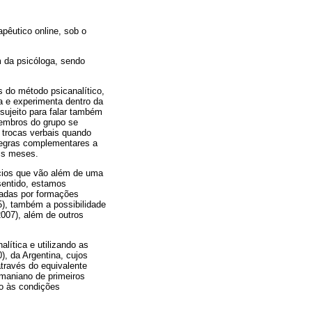
pêutico online, sob o
 da psicóloga, sendo
 do método psicanalítico,
na e experimenta dentro da
 sujeito para falar também
 membros do grupo se
e trocas verbais quando
regras complementares a
eis meses.
ícios que vão além de uma
sentido, estamos
zadas por formações
), também a possibilidade
2007), além de outros
lítica e utilizando as
, da Argentina, cujos
através do equivalente
maniano de primeiros
o às condições