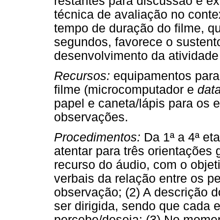
restantes para discussão e ex
técnica de avaliação no contex
tempo de duração do filme, qu
segundos, favorece o sustent
desenvolvimento da atividade
Recursos:
equipamentos para 
filme (microcomputador e
dat
papel e caneta/lápis para os
observações.
Procedimentos:
Da 1ª a 4ª eta
atentar para três orientações g
recurso do áudio, com o objet
verbais da relação entre os p
observação; (2) A descrição d
ser dirigida, sendo que cada
percebe/deseja; (3) No moment