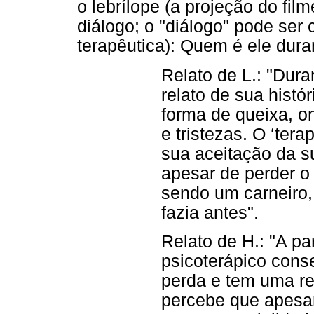
o lebrílope (a projeção do fil
diálogo; o "diálogo" pode se
terapêutica): Quem é ele dura
Relato de L.: "Dura
relato de sua histó
forma de queixa, o
e tristezas. O ‘tera
sua aceitação da s
apesar de perder o 
sendo um carneiro,
fazia antes".
Relato de H.: "A pa
psicoterápico cons
perda e tem uma r
percebe que apesar