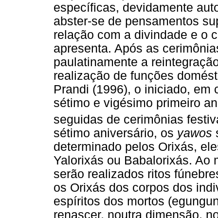
específicas, devidamente autor
abster-se de pensamentos super
relação com a divindade e o 
apresenta. Após as cerimônias
paulatinamente a reintegração
realização de funções domést
Prandi (1996), o iniciado, em
sétimo e vigésimo primeiro an
seguidas de cerimônias festi
sétimo aniversário, os
yawos
determinado pelos Orixás, el
Yalorixás ou Babalorixás. Ao 
serão realizados ritos fúnebr
os Orixás dos corpos dos ind
espíritos dos mortos (egungu
renascer, noutra dimensão, n