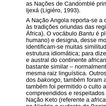
as Nações de Candomblé princ
Ijexá (Ligiéro, 1993).
A Nação Angola reporta-se a 
às tradições oriundas das reg
África). O vocábulo
Bantu
é pl
humano) e designa, desse mo
Identificam-se muitas similitu
estrutura idiomática; para diz
e austral do continente afric
bastante similar – normalmen
mesma raiz linguística. Outro
dos
bakongo
, também foram 
também foi permitido o culto 
compreendidos e respeitados 
Nação Keto (referente a afric