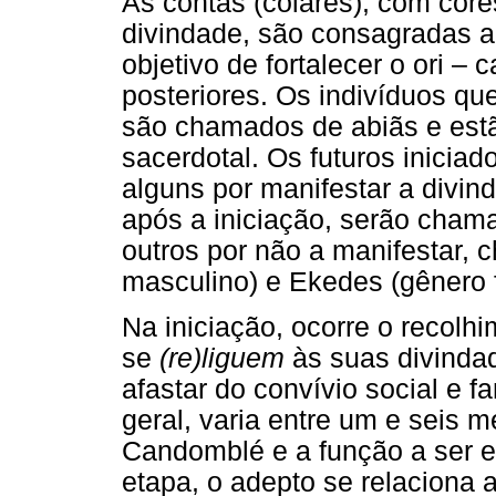
As contas (colares), com core
divindade, são consagradas a 
objetivo de fortalecer o ori – 
posteriores. Os indivíduos qu
são chamados de abiãs e estão
sacerdotal. Os futuros iniciad
alguns por manifestar a divin
após a iniciação, serão chama
outros por não a manifestar,
masculino) e Ekedes (gênero 
Na iniciação, ocorre o recolh
se
(re)liguem
às suas divindad
afastar do convívio social e f
geral, varia entre um e seis
Candomblé e a função a ser e
etapa, o adepto se relaciona