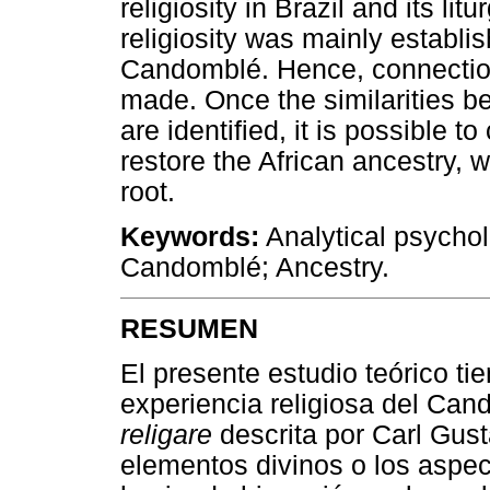
religiosity in Brazil and its lit
religiosity was mainly establ
Candomblé. Hence, connection
made. Once the similarities b
are identified, it is possible to
restore the African ancestry, w
root.
Keywords:
Analytical psychol
Candomblé; Ancestry.
RESUMEN
El presente estudio teórico ti
experiencia religiosa del Cand
religare
descrita por Carl Gus
elementos divinos o los aspe