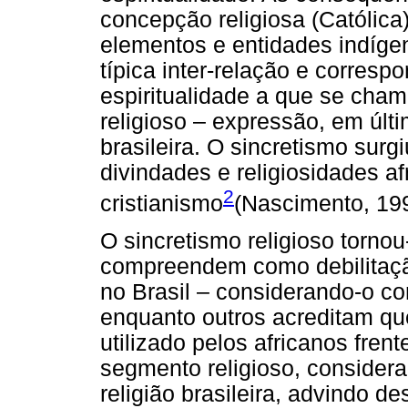
concepção religiosa (Católic
elementos e entidades indíg
típica inter-relação e corresp
espiritualidade a que se cha
religioso – expressão, em últi
brasileira. O sincretismo sur
divindades e religiosidades af
2
cristianismo
(Nascimento, 19
O sincretismo religioso torno
compreendem como debilitação
no Brasil – considerando-o c
enquanto outros acreditam qu
utilizado pelos africanos fren
segmento religioso, consider
religião brasileira, advindo de