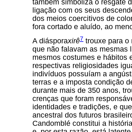
também simboliza o resgate de
ligação com os seus descenden
dos meios coercitivos de colon
fora cortado e aluído, ao men
7
A diáspora
xirê
trouxe para o
que não falavam as mesmas l
mesmos costumes e hábitos e
respectivas religiosidades i
indivíduos possuíam a angúst
terras e a imposta condição d
durante mais de 350 anos, t
crenças que foram responsáve
identidades e tradições, e q
ancestral dos futuros brasilei
Candomblé constitui a históri
e, por esta razão, está laten