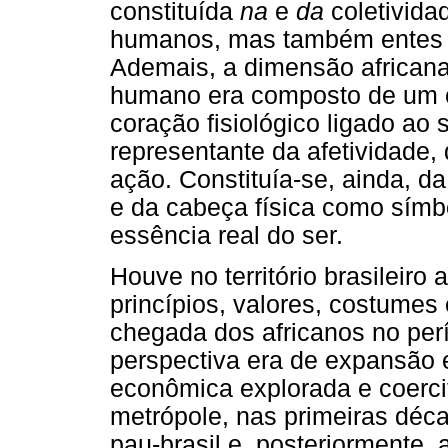
constituída
na
e
da
coletivida
humanos, mas também entes n
Ademais, a dimensão african
humano era composto de um c
coração fisiológico ligado a
representante da afetividade,
ação. Constituía-se, ainda, da
e da cabeça física como símbo
essência real do ser.
Houve no território brasileir
princípios, valores, costumes
chegada dos africanos no perí
perspectiva era de expansão e
econômica explorada e coercit
metrópole, nas primeiras déca
pau-brasil e, posteriormente,