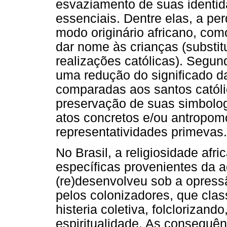
esvaziamento de suas identi
essenciais. Dentre elas, a pe
modo originário africano, com
dar nome às crianças (substi
realizações católicas). Segu
uma redução do significado d
comparadas aos santos catól
preservação de suas simbolog
atos concretos e/ou antropomó
representatividades primevas.
No Brasil, a religiosidade afri
específicas provenientes da ad
(re)desenvolveu sob a opress
pelos colonizadores, que clas
histeria coletiva, folclorizand
espiritualidade. As consequê