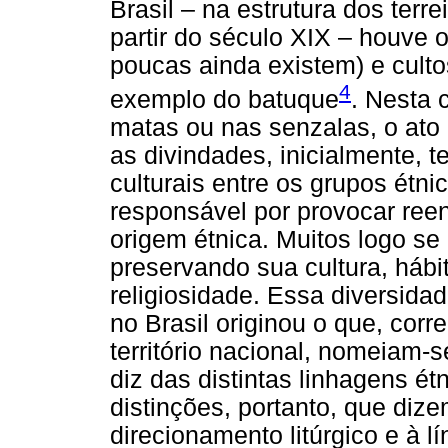
Brasil – na estrutura dos ter
partir do século XIX – houve
poucas ainda existem) e cultos
4
exemplo do batuque
. Nesta 
matas ou nas senzalas, o ato d
as divindades, inicialmente, 
culturais entre os grupos étni
responsável por provocar ree
origem étnica. Muitos logo s
preservando sua cultura, hábi
religiosidade. Essa diversidad
no Brasil originou o que, cor
território nacional, nomeiam
diz das distintas linhagens ét
distinções, portanto, que dize
direcionamento litúrgico e à lí