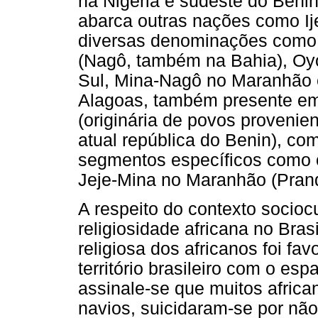
na Nigéria e sudeste do Benin)
abarca outras nações como Ij
diversas denominações com
(Nagô, também na Bahia), Oy
Sul, Mina-Nagô no Maranhão 
Alagoas, também presente e
(originária de povos proveni
atual república do Benin), co
segmentos específicos como o
Jeje-Mina no Maranhão (Prand
A respeito do contexto socioc
religiosidade africana no Bras
religiosa dos africanos foi fa
território brasileiro com o esp
assinale-se que muitos afric
navios, suicidaram-se por não