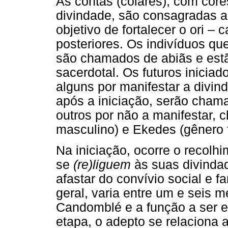
As contas (colares), com core
divindade, são consagradas a 
objetivo de fortalecer o ori – 
posteriores. Os indivíduos qu
são chamados de abiãs e estão
sacerdotal. Os futuros iniciad
alguns por manifestar a divin
após a iniciação, serão chama
outros por não a manifestar,
masculino) e Ekedes (gênero 
Na iniciação, ocorre o recolh
se
(re)liguem
às suas divindad
afastar do convívio social e f
geral, varia entre um e seis
Candomblé e a função a ser e
etapa, o adepto se relaciona