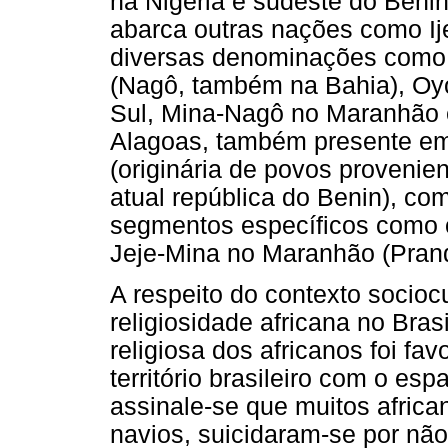
na Nigéria e sudeste do Benin)
abarca outras nações como Ij
diversas denominações com
(Nagô, também na Bahia), Oy
Sul, Mina-Nagô no Maranhão 
Alagoas, também presente e
(originária de povos proveni
atual república do Benin), co
segmentos específicos como o
Jeje-Mina no Maranhão (Prand
A respeito do contexto socioc
religiosidade africana no Bras
religiosa dos africanos foi fa
território brasileiro com o esp
assinale-se que muitos afric
navios, suicidaram-se por não