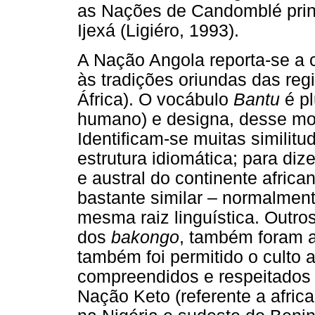
as Nações de Candomblé princ
Ijexá (Ligiéro, 1993).
A Nação Angola reporta-se a 
às tradições oriundas das reg
África). O vocábulo
Bantu
é pl
humano) e designa, desse mo
Identificam-se muitas similitu
estrutura idiomática; para diz
e austral do continente afric
bastante similar – normalmen
mesma raiz linguística. Outro
dos
bakongo
, também foram 
também foi permitido o culto 
compreendidos e respeitados 
Nação Keto (referente a afric