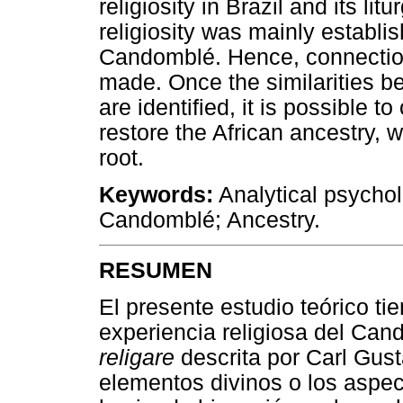
religiosity in Brazil and its lit
religiosity was mainly establ
Candomblé. Hence, connection
made. Once the similarities b
are identified, it is possible to
restore the African ancestry, w
root.
Keywords:
Analytical psychol
Candomblé; Ancestry.
RESUMEN
El presente estudio teórico ti
experiencia religiosa del Cand
religare
descrita por Carl Gus
elementos divinos o los aspe