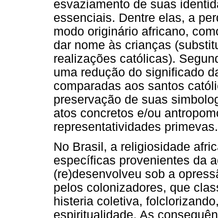
esvaziamento de suas identi
essenciais. Dentre elas, a pe
modo originário africano, com
dar nome às crianças (substi
realizações católicas). Segu
uma redução do significado d
comparadas aos santos catól
preservação de suas simbolog
atos concretos e/ou antropomó
representatividades primevas.
No Brasil, a religiosidade afri
específicas provenientes da ad
(re)desenvolveu sob a opress
pelos colonizadores, que clas
histeria coletiva, folclorizand
espiritualidade. As consequê