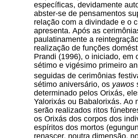
específicas, devidamente autor
abster-se de pensamentos super
relação com a divindade e o 
apresenta. Após as cerimônias
paulatinamente a reintegração
realização de funções domést
Prandi (1996), o iniciado, em
sétimo e vigésimo primeiro an
seguidas de cerimônias festi
sétimo aniversário, os
yawos
determinado pelos Orixás, el
Yalorixás ou Babalorixás. Ao 
serão realizados ritos fúnebr
os Orixás dos corpos dos ind
espíritos dos mortos (egungu
renascer, noutra dimensão, n