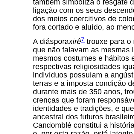
também simboliza o resgate de
ligação com os seus descenden
dos meios coercitivos de colon
fora cortado e aluído, ao men
7
A diáspora
xirê
trouxe para o
que não falavam as mesmas l
mesmos costumes e hábitos e
respectivas religiosidades i
indivíduos possuíam a angúst
terras e a imposta condição d
durante mais de 350 anos, t
crenças que foram responsáve
identidades e tradições, e q
ancestral dos futuros brasilei
Candomblé constitui a históri
e, por esta razão, está laten