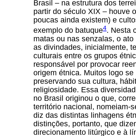
Brasil – na estrutura dos ter
partir do século XIX – houve
poucas ainda existem) e cultos
4
exemplo do batuque
. Nesta 
matas ou nas senzalas, o ato d
as divindades, inicialmente, 
culturais entre os grupos étni
responsável por provocar ree
origem étnica. Muitos logo s
preservando sua cultura, hábi
religiosidade. Essa diversidad
no Brasil originou o que, cor
território nacional, nomeiam
diz das distintas linhagens ét
distinções, portanto, que dize
direcionamento litúrgico e à lí