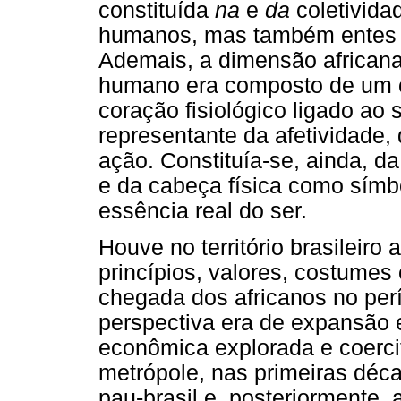
constituída
na
e
da
coletivida
humanos, mas também entes n
Ademais, a dimensão african
humano era composto de um c
coração fisiológico ligado a
representante da afetividade,
ação. Constituía-se, ainda, da
e da cabeça física como símbo
essência real do ser.
Houve no território brasileir
princípios, valores, costumes
chegada dos africanos no perí
perspectiva era de expansão e
econômica explorada e coercit
metrópole, nas primeiras déca
pau-brasil e, posteriormente,