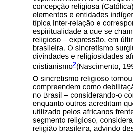
concepção religiosa (Católic
elementos e entidades indíg
típica inter-relação e corresp
espiritualidade a que se cha
religioso – expressão, em últi
brasileira. O sincretismo sur
divindades e religiosidades af
2
cristianismo
(Nascimento, 19
O sincretismo religioso torno
compreendem como debilitação
no Brasil – considerando-o c
enquanto outros acreditam qu
utilizado pelos africanos fren
segmento religioso, consider
religião brasileira, advindo de