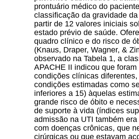
prontuário médico do pacient
classificação da gravidade d
partir de 12 valores iniciais s
estado prévio de saúde. Ofer
quadro clínico e do risco de 
(Knaus, Draper, Wagner, & Z
observado na Tabela 1, a cla
APACHE II indicou que foram 
condições clínicas diferentes
condições estimadas como sen
inferiores a 15) àquelas esti
grande risco de óbito e nece
de suporte à vida (índices sup
admissão na UTI também era b
com doenças crônicas, que n
cirúrgicas ou que estavam ac