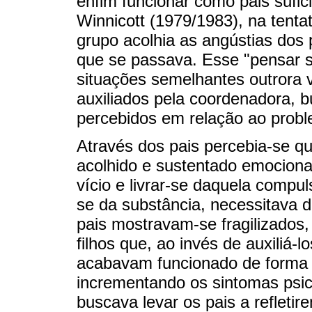
enfim funcionar como pais sufi
Winnicott (1979/1983), na tenta
grupo acolhia as angústias dos 
que se passava. Esse "pensar s
situações semelhantes outrora v
auxiliados pela coordenadora, b
percebidos em relação ao prob
Através dos pais percebia-se q
acolhido e sustentado emociona
vício e livrar-se daquela comp
se da substância, necessitava d
pais mostravam-se fragilizados,
filhos que, ao invés de auxiliá
acabavam funcionado de forma i
incrementando os sintomas psic
buscava levar os pais a refletir