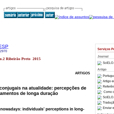
GESP
Serviços P
-2970
Journal
o.2 Ribeirão Preto 2015
SciELO 
Artigo
ARTIGOS
Portugu
Artigo 
Referên
onjugais na atualidade: percepções de
Como ci
samentos de longa duração
SciELO 
Traduçã
Enviar e
s nowadays: individuals' perceptions in long-