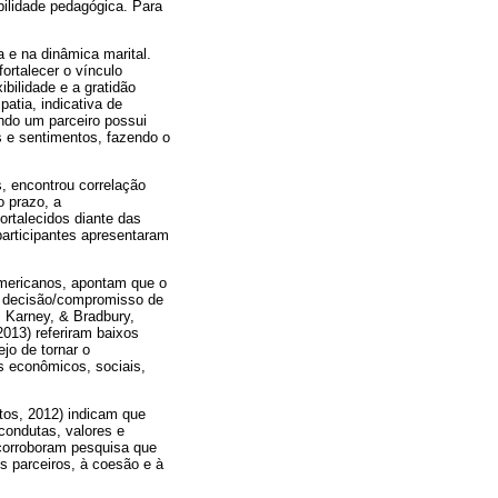
abilidade pedagógica. Para
 e na dinâmica marital.
ortalecer o vínculo
ibilidade e a gratidão
atia, indicativa de
ando um parceiro possui
 e sentimentos, fazendo o
, encontrou correlação
o prazo, a
ortalecidos diante das
participantes apresentaram
-americanos, apontam que o
à decisão/compromisso de
 Karney, & Bradbury,
2013) referiram baixos
jo de tornar o
s econômicos, sociais,
tos, 2012) indicam que
condutas, valores e
corroboram pesquisa que
s parceiros, à coesão e à