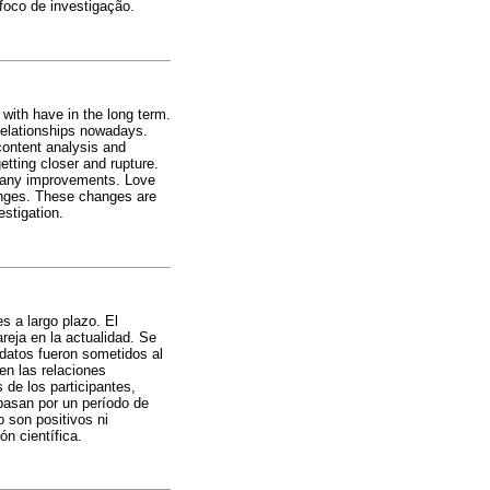
oco de investigação.
 with have in the long term.
 relationships nowadays.
 content analysis and
etting closer and rupture.
t any improvements. Love
hanges. These changes are
estigation.
s a largo plazo. El
reja en la actualidad. Se
 datos fueron sometidos al
 en las relaciones
de los participantes,
pasan por un período de
 son positivos ni
n científica.