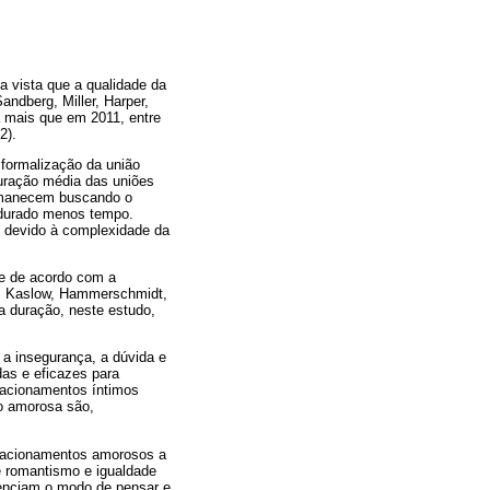
a vista que a qualidade da
andberg, Miller, Harper,
a mais que em 2011, entre
2).
 formalização da união
duração média das uniões
ermanecem buscando o
 durado menos tempo.
, devido à complexidade da
e de acordo com a
a, Kaslow, Hammerschmidt,
 duração, neste estudo,
 a insegurança, a dúvida e
as e eficazes para
lacionamentos íntimos
o amorosa são,
relacionamentos amorosos a
de romantismo e igualdade
uenciam o modo de pensar e