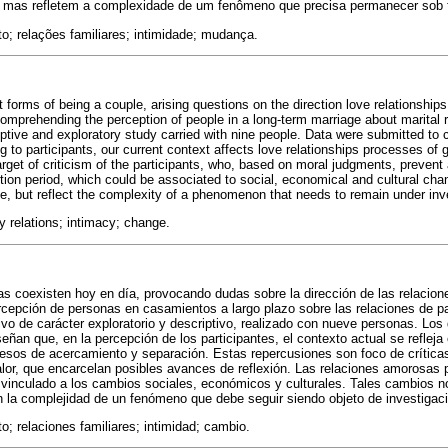
s mas refletem a complexidade de um fenômeno que precisa permanecer sob f
o; relações familiares; intimidade; mudança.
 forms of being a couple, arising questions on the direction love relationships
comprehending the perception of people in a long-term marriage about marital
riptive and exploratory study carried with nine people. Data were submitted to
g to participants, our current context affects love relationships processes of g
rget of criticism of the participants, who, based on moral judgments, preven
sition period, which could be associated to social, economical and cultural c
ve, but reflect the complexity of a phenomenon that needs to remain under inv
y relations; intimacy; change.
as coexisten hoy en día, provocando dudas sobre la dirección de las relacione
ercepción de personas en casamientos a largo plazo sobre las relaciones de pa
tivo de carácter exploratorio y descriptivo, realizado con nueve personas. Los
eñan que, en la percepción de los participantes, el contexto actual se refleja
sos de acercamiento y separación. Estas repercusiones son foco de críticas 
alor, que encarcelan posibles avances de reflexión. Las relaciones amorosas 
 vinculado a los cambios sociales, económicos y culturales. Tales cambios no
an la complejidad de un fenómeno que debe seguir siendo objeto de investigació
o; relaciones familiares; intimidad; cambio.