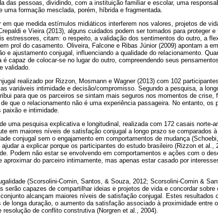
ida das pessoas, dividindo, com a instituição familiar e escolar, uma respons
ebe uma formação mesclada, porém, híbrida e fragmentada.
 em que medida estímulos midiáticos interferem nos valores, projetos de vida
epaldi e Vieira (2013), alguns cuidados podem ser tomados para proteger e f
s estressores, citam: o respeito, a validação dos sentimentos do outro, a flex
em prol do casamento. Oliveira, Falcone e Ribas Júnior (2009) apontam a emp
ão e ajustamento conjugal, influenciando a qualidade do relacionamento. Qu
a é capaz de colocar-se no lugar do outro, compreendendo seus pensamentos
e validado.
njugal realizado por Rizzon, Mosmann e Wagner (2013) com 102 participantes
e as variáveis intimidade e decisão/compromisso. Segundo a pesquisa, a long
ibui para que os parceiros se sintam mais seguros nos momentos de crise, f
 de que o relacionamento não é uma experiência passageira. No entanto, os 
s paixão e intimidade.
 de uma pesquisa explicativa e longitudinal, realizada com 172 casais norte
te em maiores níveis de satisfação conjugal a longo prazo se comparados 
idade conjugal sem o engajamento em comportamentos de mudança (Schoebi,
ajudar a explicar porque os participantes do estudo brasileiro (Rizzon et al., 
dade. Podem não estar se envolvendo em comportamentos e ações com o dese
e aproximar do parceiro intimamente, mas apenas estar casado por interesse
ugalidade (Scorsolini-Comin, Santos, & Souza, 2012; Scorsolini-Comin & San
s serão capazes de compartilhar ideias e projetos de vida e concordar sobre 
onjunto alcançam maiores níveis de satisfação conjugal. Estes resultados 
de longa duração, o aumento da satisfação associado à proximidade entre o
e resolução de conflito construtiva (Norgren et al., 2004).