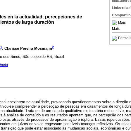
Indicadore
Links rela
Compartilh
es en la actualidad: percepciones de
ientos de larga duración
Mais
Mais
Permali
1
2
a
; Clarisse Pereira Mosmann
io dos Sinos, São Leopoldo-RS, Brasil
ência
casal coexistem na atualidade, provocando questionamentos sobre a direção
jetivou-se compreender a percepção de pessoas em casamentos de longa dur
na atualidade. Trata-se de um estudo qualitativo exploratório e descritivo, 
 à análise de conteúdo e os resultados apontam que, na percepção dos parti
orosas através de processos de aproximação e ruptura. Essas repercussões s
aseadas em juízos de valor, engessam possíveis avanços reflexivos. Os rel
transição que pode estar associado às mudanças sociais, econômicas e cultu