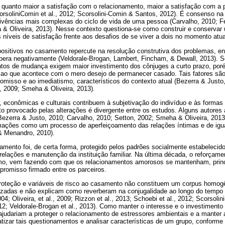
uanto maior a satisfação com o relacionamento, maior a satisfação com a pró
soliniComin et al., 2012; Scorsolini-Comin & Santos, 2012). É consenso na l
ivências mais complexas do ciclo de vida de uma pessoa (Carvalho, 2010; Fé
a & Oliveira, 2013). Nesse contexto questiona-se como construir e conservar
 níveis de satisfação frente aos desafios de se viver a dois no momento atua
ositivos no casamento repercute na resolução construtiva dos problemas, en
rbera negativamente (Veldorale-Brogan, Lambert, Fincham, & Dewall, 2013). Sc
os de mudança exigem maior investimento dos cônjuges a curto prazo, poré
 ao que acontece com o mero desejo de permanecer casado. Tais fatores são 
omisso e ao imediatismo, característicos do contexto atual (Bezerra & Just
, 2009; Smeha & Oliveira, 2013).
 econômicas e culturais contribuem à subjetivação do indivíduo e às formas
cto provocado pelas alterações é divergente entre os estudos. Alguns autore
(Bezerra & Justo, 2010; Carvalho, 2010; Setton, 2002; Smeha & Oliveira, 201
ações como um processo de aperfeiçoamento das relações íntimas e de igua
& Menandro, 2010).
mento foi, de certa forma, protegido pelos padrões socialmente estabelecido
elações e manutenção da instituição familiar. Na última década, o reforçamen
mo, vem fazendo com que os relacionamentos amorosos se mantenham, princ
promisso firmado entre os parceiros.
proteção e variáveis de risco ao casamento não constituem um corpus homo
izadas e não explicam como reverberam na conjugalidade ao longo do tempo
2004; Oliveira, et al., 2009; Rizzon et al., 2013; Schoebi et al., 2012; Scorsol
012; Veldorale-Brogan et al., 2013). Como manter o interesse e o investiment
ajudariam a proteger o relacionamento de estressores ambientais e a manter 
izar tais questionamentos e analisar características de um grupo, conforme