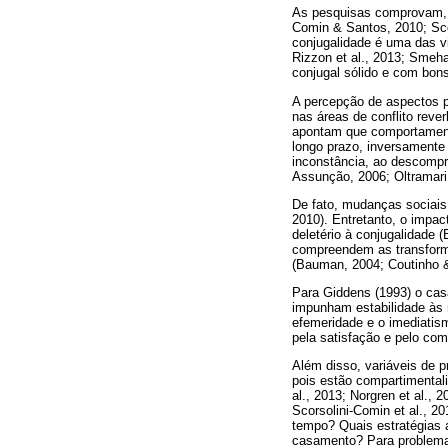
As pesquisas comprovam, q
Comin & Santos, 2010; Scor
conjugalidade é uma das v
Rizzon et al., 2013; Smeh
conjugal sólido e com bons
A percepção de aspectos p
nas áreas de conflito reve
apontam que comportament
longo prazo, inversamente
inconstância, ao descompr
Assunção, 2006; Oltramari
De fato, mudanças sociais,
2010). Entretanto, o impa
deletério à conjugalidade 
compreendem as transform
(Bauman, 2004; Coutinho 
Para Giddens (1993) o casa
impunham estabilidade às r
efemeridade e o imediatis
pela satisfação e pelo com
Além disso, variáveis de 
pois estão compartimental
al., 2013; Norgren et al., 
Scorsolini-Comin et al., 2
tempo? Quais estratégias 
casamento? Para problemat