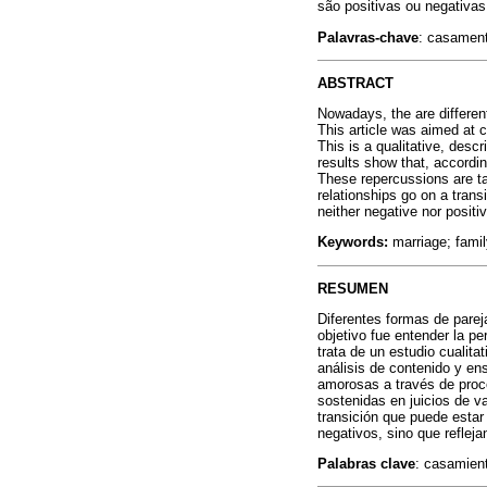
são positivas ou negativa
Palavras-chave
: casament
ABSTRACT
Nowadays, the are different
This article was aimed at 
This is a qualitative, desc
results show that, accordin
These repercussions are ta
relationships go on a tran
neither negative nor positi
Keywords:
marriage; famil
RESUMEN
Diferentes formas de parej
objetivo fue entender la p
trata de un estudio cualita
análisis de contenido y ens
amorosas a través de proce
sostenidas en juicios de v
transición que puede estar
negativos, sino que reflej
Palabras clave
: casamient