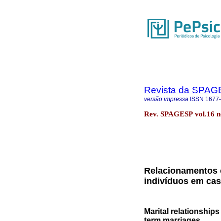
Revista da SPA
versão impressa
ISSN
1677
Rev. SPAGESP vol.16 n
Relacionamentos c
indivíduos em ca
Marital relationship
term marriages