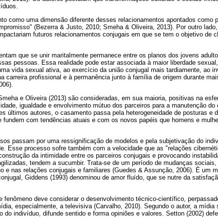
íduos.
o como uma dimensão diferente desses relacionamentos apontados como p
ompromisso" (Bezerra & Justo, 2010; Smeha & Oliveira, 2013). Por outro lado
mpactariam futuros relacionamentos conjugais em que se tem o objetivo de 
entam que se unir maritalmente permanece entre os planos dos jovens adulto
essas pessoas. Essa realidade pode estar associada à maior liberdade sexual,
uma vida sexual ativa, ao exercício da união conjugal mais tardiamente, ao i
carreira profissional e à permanência junto à família de origem durante ma
006).
meha e Oliveira (2013) são consideradas, em sua maioria, positivas na esfer
idade, igualdade e envolvimento mútuo dos parceiros para a manutenção do
es últimos autores, o casamento passa pela heterogeneidade de posturas e 
l se fundem com tendências atuais e com os novos papéis que homens e mul
os passam por uma ressignificação de modelos e pela subjetivação do indiv
ade. Esse processo sofre também com a velocidade que as "relações cibernét
 construção da intimidade entre os parceiros conjugais e provocando instabili
agilizadas, tendem a sucumbir. Trata-se de um período de mudanças sociais,
duo e nas relações conjugais e familiares (Guedes & Assunção, 2006). É um 
conjugal, Giddens (1993) denominou de amor fluído, que se nutre da satisfa
e fenômeno deve considerar o desenvolvimento técnico-científico, perpassad
dia, especialmente, a televisiva (Carvalho, 2010). Segundo o autor, a mídia
do indivíduo, difunde sentido e forma opiniões e valores. Setton (2002) def