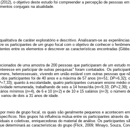
 (2012), o objetivo deste estudo foi compreender a percepção de pessoas e
amentos conjugais na atualidade.
ualitativa de caráter exploratório e descritivo. Analisaram-se as experiências
tre os participantes de um grupo focal com o objetivo de conhecer o fenômen
istentes entre os elementos e descrever as características encontradas (Gibbs
lecionados de uma amostra de 200 pessoas que participaram de um estudo m
teresse em participar de outras pesquisas" foram contatados. Os participan
omens, heterossexuais, vivendo em união estável com outras pessoas que 
 dos participantes foi de 40 anos e a máxima de 57 anos (
m
=51;
DP
=6,32); 
P
=7,33); quanto à escolaridade, quatro participantes cursaram ensino médio o
tividade remunerada, trabalhando de seis a 14 horas/dia (
m
=9,33;
DP
=2,39);
lários mínimos (
n
=4), de 6 e 10 (
n
=2) e de 10 e 15 salários (
n
=3); o número de
 variou de dois a 31 anos de idade.
por meio de grupo focal, os quais são geralmente pequenos e acontecem em 
ecíficos. Nos grupos há influência mútua entre os participantes através da 
duais e coletivas, enriquecedoras do material de análise. Os participantes 
ue determinará as características do grupo (Flick, 2009; Minayo, Souza, Con