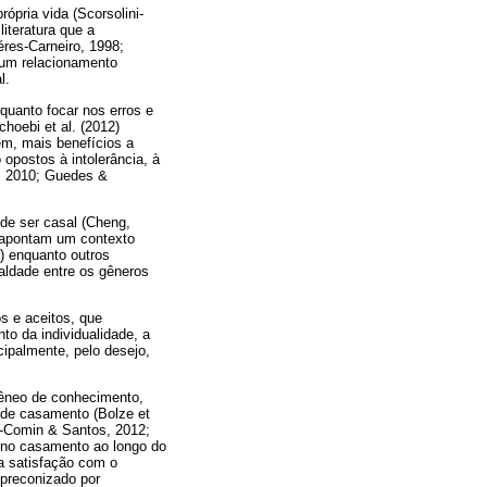
pria vida (Scorsolini-
iteratura que a
res-Carneiro, 1998;
 um relacionamento
l.
quanto focar nos erros e
hoebi et al. (2012)
m, mais benefícios a
opostos à intolerância, à
o, 2010; Guedes &
 de ser casal (Cheng,
s apontam um contexto
3) enquanto outros
ldade entre os gêneros
s e aceitos, que
to da individualidade, a
ipalmente, pelo desejo,
gêneo de conhecimento,
 de casamento (Bolze et
ini-Comin & Santos, 2012;
o no casamento ao longo do
a satisfação com o
 preconizado por