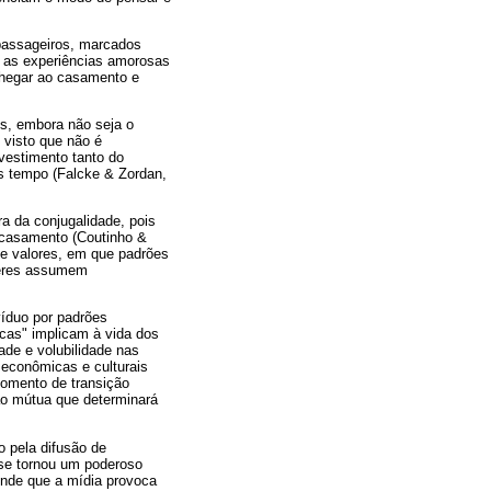
assageiros, marcados
, as experiências amorosas
chegar ao casamento e
s, embora não seja o
 visto que não é
nvestimento tanto do
is tempo (Falcke & Zordan,
a da conjugalidade, pois
 casamento (Coutinho &
de valores, em que padrões
heres assumem
íduo por padrões
icas" implicam à vida dos
dade e volubilidade nas
 econômicas e culturais
momento de transição
ção mútua que determinará
o pela difusão de
 se tornou um poderoso
ende que a mídia provoca