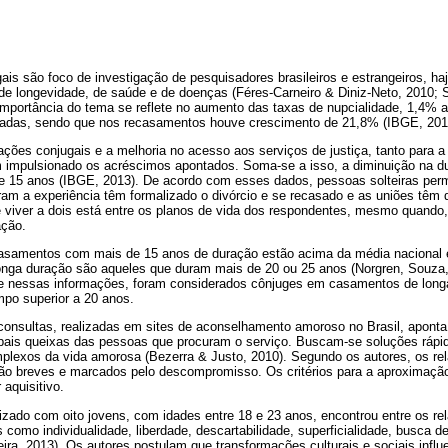
is são foco de investigação de pesquisadores brasileiros e estrangeiros, haj
 de longevidade, de saúde e de doenças (Féres-Carneiro & Diniz-Neto, 2010; S
 importância do tema se reflete no aumento das taxas de nupcialidade, 1,4% 
ciadas, sendo que nos recasamentos houve crescimento de 21,8% (IBGE, 201
ções conjugais e a melhoria no acesso aos serviços de justiça, tanto para a
êm impulsionado os acréscimos apontados. Soma-se a isso, a diminuição na 
 de 15 anos (IBGE, 2013). De acordo com esses dados, pessoas solteiras p
ram a experiência têm formalizado o divórcio e se recasado e as uniões têm
e viver a dois está entre os planos de vida dos respondentes, mesmo quando
ação.
asamentos com mais de 15 anos de duração estão acima da média nacional 
longa duração são aqueles que duram mais de 20 ou 25 anos (Norgren, Souz
e nessas informações, foram considerados cônjuges em casamentos de longa
po superior a 20 anos.
consultas, realizadas em sites de aconselhamento amoroso no Brasil, aponta
ipais queixas das pessoas que procuram o serviço. Buscam-se soluções rápid
plexos da vida amorosa (Bezerra & Justo, 2010). Segundo os autores, os re
ão breves e marcados pelo descompromisso. Os critérios para a aproximaçã
 aquisitivo.
lizado com oito jovens, com idades entre 18 e 23 anos, encontrou entre os 
como individualidade, liberdade, descartabilidade, superficialidade, busca 
ira, 2013). Os autores postulam que transformações culturais e sociais infl