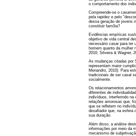
o comportamento dos indiv
Compreende-se o casament
pela rapidez e pelo "desc
dessa geração de jovens i
constituir família?
Evidências empíricas sust
objetivo de vida central d
necessário casar para ter 
homem quanto da mulher na 
2010; Silveira & Wagner, 2
As mudanças citadas por S
representam maior cumplic
Menandro, 2010). Para est
tradicionais de ser casa
socialmente.
Os relacionamentos amoros
diferentes de individualid
indivíduos, interferindo na
relações amorosas que, fr
que se refletem no indiví
desafiador que, na esfera 
sua duração.
Além disso, a análise dest
informações por meio da mí
mecanismo de subjetivação 