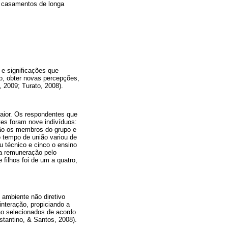
m casamentos de longa
 e significações que
o, obter novas percepções,
, 2009; Turato, 2008).
aior. Os respondentes que
tes foram nove indivíduos:
não os membros do grupo e
o tempo de união variou de
u técnico e cinco o ensino
 a remuneração pelo
 filhos foi de um a quatro,
ambiente não diretivo
interação, propiciando a
são selecionados de acordo
stantino, & Santos, 2008).