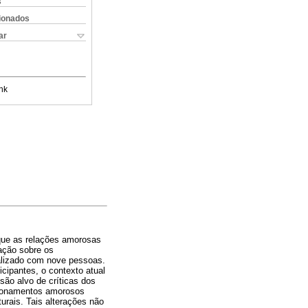
s
cionados
ar
nk
 que as relações amorosas
ação sobre os
realizado com nove pessoas.
cipantes, o contexto atual
ão alvo de críticas dos
acionamentos amorosos
rais. Tais alterações não