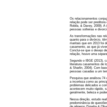
Os relacionamentos conjuga
relação pode ser preditora
Robila, & Davey, 2009). A
pessoas solteiras e divor
As transformações nas rela
quanto para o divórcio, t
maritais que em 2013 foi
casamento, as que já vive
Conclui-se que o desejo d
relação, houve uma separ
Segundo o IBGE (2013), c
literatura casamentos de 
& Sharlin, 2004). Com bas
pessoas casadas a um tem
Pesquisa que analisou 74 
a incerteza como as princ
problemas delicados e com
acontecem muito rápido, s
geralmente, beleza e poder
Nessa direção, estudo rea
predominância de questões 
de gêneros (Smeha & Olive