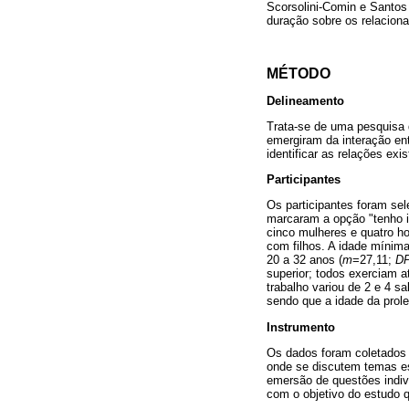
Scorsolini-Comin e Santos
duração sobre os relacion
MÉTODO
Delineamento
Trata-se de uma pesquisa q
emergiram da interação en
identificar as relações ex
Participantes
Os participantes foram se
marcaram a opção "tenho in
cinco mulheres e quatro h
com filhos. A idade mínima
20 a 32 anos (
m
=27,11;
D
superior; todos exerciam a
trabalho variou de 2 e 4 sa
sendo que a idade da prole
Instrumento
Os dados foram coletados 
onde se discutem temas esp
emersão de questões indivi
com o objetivo do estudo q