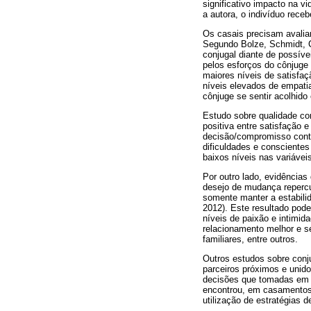
significativo impacto na v
a autora, o indivíduo rec
Os casais precisam avaliar
Segundo Bolze, Schmidt, Cr
conjugal diante de possívei
pelos esforços do cônjuge 
maiores níveis de satisfaç
níveis elevados de empati
cônjuge se sentir acolhido 
Estudo sobre qualidade co
positiva entre satisfação 
decisão/compromisso contr
dificuldades e conscientes
baixos níveis nas variávei
Por outro lado, evidências
desejo de mudança repercu
somente manter a estabil
2012). Este resultado pode 
níveis de paixão e intimi
relacionamento melhor e s
familiares, entre outros.
Outros estudos sobre conj
parceiros próximos e unido
decisões que tomadas em c
encontrou, em casamentos 
utilização de estratégias d