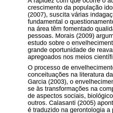
A rapidez com que ocorre o a
crescimento da população id
(2007), suscita várias indaga
fundamental o questionamento 
na área têm fomentado qualid
pessoas. Morais (2009) argum
estudo sobre o envelhecimen
grande oportunidade de reava
apregoados nos meios científi
O processo de envelheciment
conceituações na literatura d
Garcia (2003), o envelhecime
se às transformações na com
de aspectos sociais, biológico
outros. Calasanti (2005) apo
é traduzido na gerontologia a 