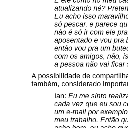
E ele como no meu cas
atualizando né? Preten
Eu acho isso maravilh
só pescar, e parece qu
não é só ir com ele pra
aposentado e vou pra b
então vou pra um bute
com os amigos, não, i
a pessoa não vai ficar 
A possibilidade de compartil
também, considerado importa
Ian:
Eu me sinto realiz
cada vez que eu sou c
um e-mail por exempl
meu trabalho. Então q
acho bom, eu acho que