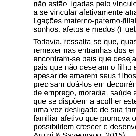
não estão ligadas pelo víncul
a se vincular afetivamente at
ligações materno-paterno-filia
sonhos, afetos e medos (Hueb
Todavia, ressalta-se que, qu
remexer nas entranhas dos env
encontram-se pais que deseja
pais que não desejam o filho e
apesar de amarem seus filho
precisam doá-los em decorrênc
de emprego, moradia, saúde 
que se dispõem a acolher este 
uma vez desligado de sua fam
familiar afetivo que promova 
possibilitem crescer e desenv
Arpini & Savegnago, 2015).