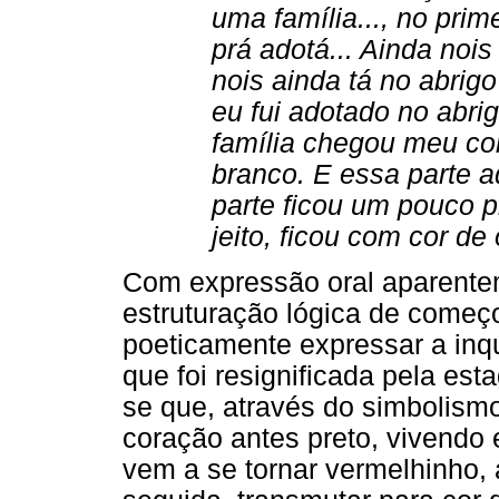
uma família..., no prim
prá adotá... Ainda no
nois ainda tá no abrigo
eu fui adotado no abri
família chegou meu co
branco. E essa parte a
parte ficou um pouco pr
jeito, ficou com cor de 
Com expressão oral aparente
estruturação lógica de começo
poeticamente expressar a inq
que foi resignificada pela es
se que, através do simbolism
coração antes preto, vivend
vem a se tornar vermelhinho,