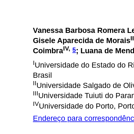
Vanessa Barbosa Romera L
II
Gisele Aparecida de Morais
IV,
5
Coimbra
; Luana de Men
I
Universidade do Estado do Ri
Brasil
II
Universidade Salgado de Oli
III
Universidade Tuiuti do Paran
IV
Universidade do Porto, Port
Endereço para correspondênc