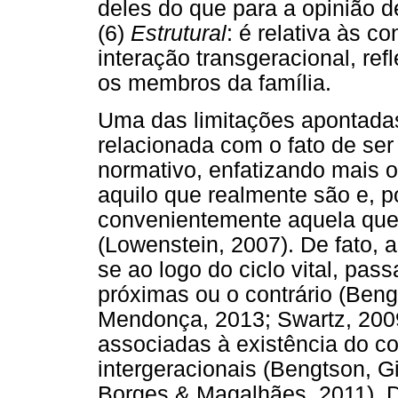
deles do que para a opinião d
(6)
Estrutural
: é relativa às c
interação transgeracional, ref
os membros da família.
Uma das limitações apontadas 
relacionada com o fato de se
normativo, enfatizando mais o
aquilo que realmente são e, po
convenientemente aquela que 
(Lowenstein, 2007). De fato, a
se ao logo do ciclo vital, pa
próximas ou o contrário (Be
Mendonça, 2013; Swartz, 2009
associadas à existência do co
intergeracionais (Bengtson, Gi
Borges & Magalhães, 2011). 