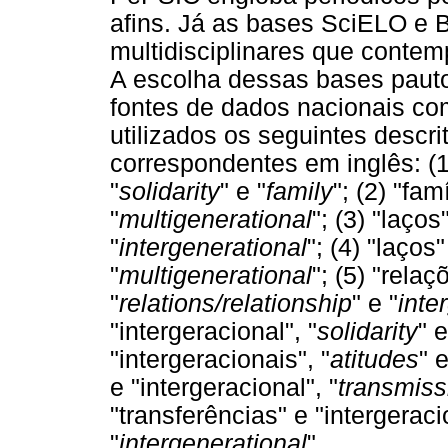
afins. Já as bases SciELO e B
multidisciplinares que conte
A escolha dessas bases paut
fontes de dados nacionais com
utilizados os seguintes descr
correspondentes em inglês: (1)
"
solidarity
" e "
family
"; (2) "fam
"
multigenerational
"; (3) "laços
"
intergenerational
"; (4) "laços
"
multigenerational
"; (5) "relaç
"
relations/relationship
" e "
inte
"intergeracional", "
solidarity
" e
"intergeracionais", "
atitudes
" e
e "intergeracional", "
transmiss
"transferências" e "intergeraci
"
intergenerational
".