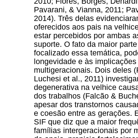
2010; Flores, Borges, Denardi
Pavarani, & Vianna, 2011; Pava
2014). Três delas evidenciar
oferecidos aos pais na velhic
estar percebidos por ambas a
suporte. O fato da maior part
focalizado essa temática, po
longevidade e às implicações 
multigeracionais. Dois deles
Luchesi et al., 2011) invest
degenerativa na velhice causa
dos trabalhos (Falcão & Buch
apesar dos transtornos causa
e coesão entre as gerações. 
SIF que diz que a maior freq
famílias intergeracionais por