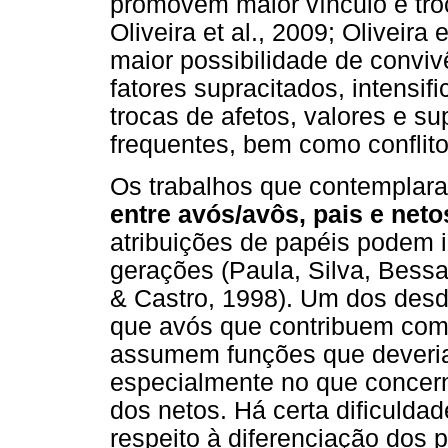
promovem maior vínculo e troc
Oliveira et al., 2009; Oliveira
maior possibilidade de conviv
fatores supracitados, intensif
trocas de afetos, valores e s
frequentes, bem como conflito
Os trabalhos que contemplar
entre avós/avôs, pais e neto
atribuições de papéis podem i
gerações (Paula, Silva, Bess
& Castro, 1998). Um dos desd
que avós que contribuem com 
assumem funções que deveria
especialmente no que concer
dos netos. Há certa dificuldad
respeito à diferenciação dos