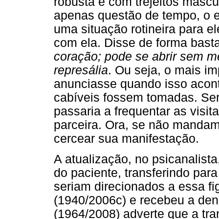
robusta e com trejeitos mascu
apenas questão de tempo, o 
uma situação rotineira para e
com ela. Disse de forma bast
coração; pode se abrir sem 
represália
. Ou seja, o mais im
anunciasse quando isso acon
cabíveis fossem tomadas. Ser
passaria a frequentar as visi
parceira. Ora, se não manda
cercear sua manifestação.
A atualização, no psicanalist
do paciente, transferindo par
seriam direcionados a essa fig
(1940/2006c) e recebeu a den
(1964/2008) adverte que a tra