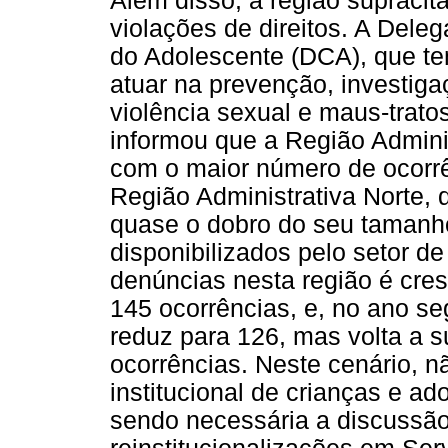
Além disso, a região supracit
violações de direitos. A Dele
do Adolescente (DCA), que te
atuar na prevenção, investig
violência sexual e maus-trato
informou que a Região Admini
com o maior número de ocorrê
Região Administrativa Norte, q
quase o dobro do seu tamanh
disponibilizados pelo setor d
denúncias nesta região é cre
145 ocorrências, e, no ano s
reduz para 126, mas volta a s
ocorrências. Neste cenário, 
institucional de crianças e ad
sendo necessária a discussão