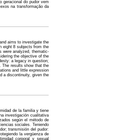
ão geracional do pudor vem
flexos na transformação da
and aims to investigate the
h eight 8 subjects from the
s were analyzed, thematic-
dering the objective of the
esty: a legacy in question;
. The results show that the
tions and little expression
d a discontinuity, given the
midad de la familia y tiene
a investigación cualitativa
lizados según el método de
ciencias sociales. Teniendo
dor; transmisión del pudor:
rotegiendo la vergüenza de
timidad corporal y sexual