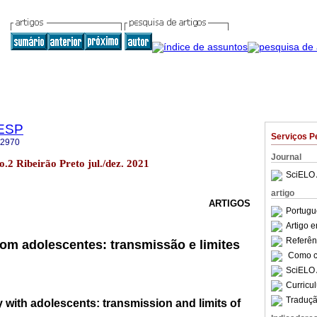
GESP
Serviços P
-2970
Journal
.2 Ribeirão Preto jul./dez. 2021
SciELO 
artigo
ARTIGOS
Portugu
Artigo 
Referên
com adolescentes: transmissão e limites
Como ci
SciELO 
Curricu
Traduçã
y with adolescents: transmission and limits of