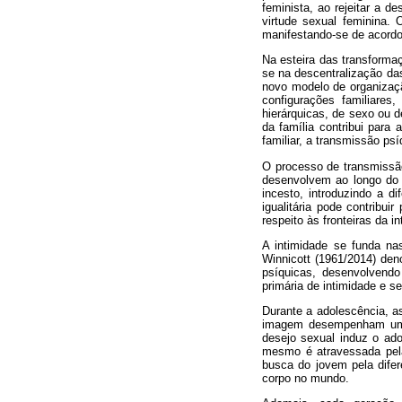
feminista, ao rejeitar a 
virtude sexual feminina.
manifestando-se de acordo
Na esteira das transforma
se na descentralização das 
novo modelo de organização
configurações familiares
hierárquicas, de sexo ou 
da família contribui para
familiar, a transmissão psí
O processo de transmissão
desenvolvem ao longo do t
incesto, introduzindo a di
igualitária pode contribu
respeito às fronteiras da i
A intimidade se funda na
Winnicott (1961/2014) den
psíquicas, desenvolvendo
primária de intimidade e s
Durante a adolescência, a
imagem desempenham um p
desejo sexual induz o ad
mesmo é atravessada pela
busca do jovem pela dife
corpo no mundo.