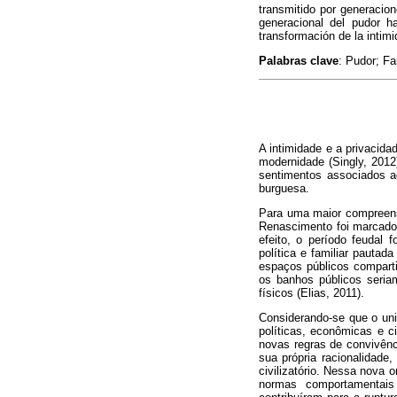
transmitido por generacion
generacional del pudor ha
transformación de la intimi
Palabras clave
: Pudor; Fa
A intimidade e a privacida
modernidade (Singly, 2012
sentimentos associados ao
burguesa.
Para uma maior compreens
Renascimento foi marcado
efeito, o período feudal
política e familiar pautad
espaços públicos compart
os banhos públicos seriam
físicos (Elias, 2011).
Considerando-se que o uni
políticas, econômicas e c
novas regras de convivênc
sua própria racionalidade
civilizatório. Nessa nova 
normas comportamentais