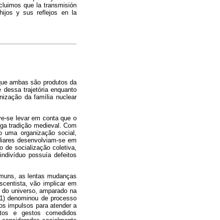
ncluimos que la transmisión
hijos y sus reflejos en la
m que ambas são produtos da
 dessa trajetória enquanto
nização da família nuclear
e-se levar em conta que o
ga tradição medieval. Com
o uma organização social,
miliares desenvolviam-se em
de socialização coletiva,
indivíduo possuía defeitos
comuns, as lentas mudanças
scentista, vão implicar em
o do universo, amparado na
011) denominou de processo
dos impulsos para atender a
itos e gestos comedidos