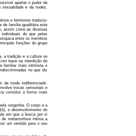
ossível apartar o pudor da
a sexualidade e da nudez,
inos e femininos traduziu-
 de família igualitária este
hos, assim como as diversas
 individuais do que pelas
 psíquica entre os membros
rincipais funções do grupo
 a tradição e a cultura se
 com base na interdição do
a familiar mais intimista e
indiscriminadas no que diz
m de modo indiferenciado.
nvolve trocas sensoriais e
ia constitui a forma mais
pela vergonha. O corpo e a
6), o desenvolvimento do
ida em que a busca por si
a de metamorfose íntima a
por um sentido para o seu