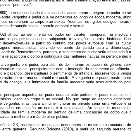
ra do modelo antigo de socialização, e para a diferenciação entre as classe
povos "primitivos".
90), a vergonha ligada à sexualidade, assim como a origem do pudor no sé
entre vergonha e pudor que se perpetuou ao longo da época moderna, atin
os se referiam ao corpo e ao sexual. Ademais, os rígidos códigos morais di
eio de sanção social, controle corporal e sexual.
2002) atribui ao sentimento de pudor um caráter intemporal, na medid
mum a qualquer sociedade e subjacente à evolução cultural e histórica. Con
or desenvolveu-se a partir do contato dos povos europeus com as cult
agens mercantilistas, servindo de ponto de partida para a diferencia
partir do Renascimento, portanto, o sentimento de pudor seria associado à 
a relação com o corpo a distinguiria das mulheres nativas ou pertencentes às
a vergonha e o pudor, para além de delimitarem os papeis de gênero, serv
ionais e sociais, principalmente com a invenção do sentimento de infância. 
to e paparico, desencadeará o sentimento de infância, inscrevendo a ver
aração entre o mundo infantil e o adulto. A vergonha e o pudor, neste sent
s da criança, e a intimidade da família moderna seria resguardada do pod
s principais aspectos do pudor durante este período: o pudor masculino,
minino ligado ao corpo e ao sexual. No que tange ao aspecto emocional
e vergonha, mas, para a mulher, chorar no privado seria uma virtude e s
ecatadas em relação ao corpo e à sexualidade. Ao longo da modernida
acidade da família moderna no sentido de uma concepção de corpo que 
ardar a mulher e a mãe do olhar público.
 século XX, as diversas mudanças decorrentes de movimentos sociais e de
e entre gêneros. Segundo Bologne (2010), a partir da segunda metade 