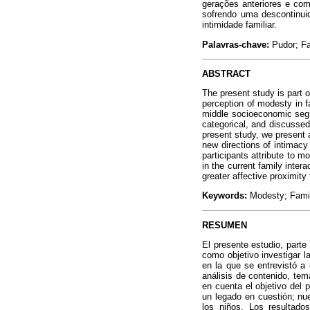
gerações anteriores e com
sofrendo uma descontinuid
intimidade familiar.
Palavras-chave:
Pudor; Fa
ABSTRACT
The present study is part 
perception of modesty in f
middle socioeconomic segm
categorical, and discussed
present study, we present 
new directions of intimacy
participants attribute to 
in the current family inter
greater affective proximity 
Keywords:
Modesty; Famil
RESUMEN
El presente estudio, parte
como objetivo investigar l
en la que se entrevistó a
análisis de contenido, tem
en cuenta el objetivo del 
un legado en cuestión; nu
los niños. Los resultado