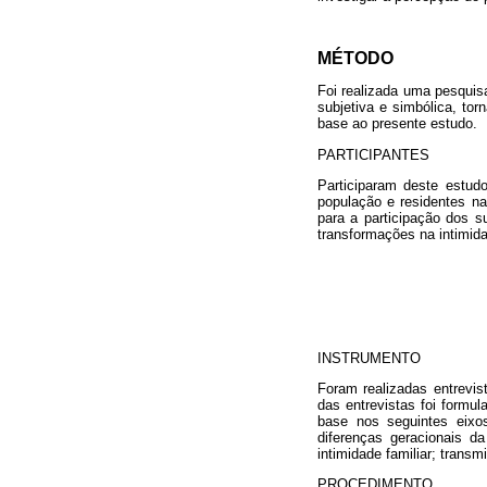
MÉTODO
Foi realizada uma pesquis
subjetiva e simbólica, to
base ao presente estudo.
PARTICIPANTES
Participaram deste estud
população e residentes na
para a participação dos s
transformações na intimida
INSTRUMENTO
Foram realizadas entrevist
das entrevistas foi formu
base nos seguintes eixos
diferenças geracionais d
intimidade familiar; trans
PROCEDIMENTO