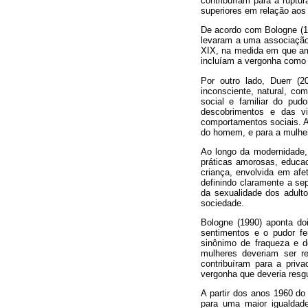
contribuíram para a ruptu
superiores em relação aos 
De acordo com Bologne (19
levaram a uma associação 
XIX, na medida em que amb
incluíam a vergonha como m
Por outro lado, Duerr (
inconsciente, natural, co
social e familiar do pud
descobrimentos e das vi
comportamentos sociais. A 
do homem, e para a mulher 
Ao longo da modernidade, 
práticas amorosas, educac
criança, envolvida em afe
definindo claramente a sep
da sexualidade dos adulto
sociedade.
Bologne (1990) aponta doi
sentimentos e o pudor fe
sinônimo de fraqueza e d
mulheres deveriam ser r
contribuíram para a priv
vergonha que deveria resgu
A partir dos anos 1960 do
para uma maior igualdad