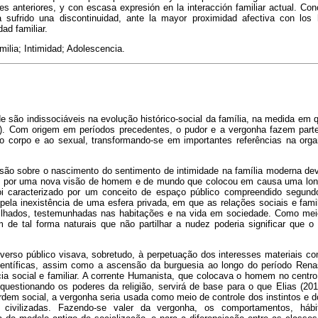
es anteriores, y con escasa expresión en la interacción familiar actual. Co
 sufrido una discontinuidad, ante la mayor proximidad afectiva con los 
dad familiar.
milia; Intimidad; Adolescencia.
de são indissociáveis na evolução histórico-social da família, na medida e
). Com origem em períodos precedentes, o pudor e a vergonha fazem parte
 corpo e ao sexual, transformando-se em importantes referências na orga
ão sobre o nascimento do sentimento de intimidade na família moderna dev
 por uma nova visão de homem e de mundo que colocou em causa uma lon
 foi caracterizado por um conceito de espaço público compreendido segund
a pela inexistência de uma esfera privada, em que as relações sociais e fa
ilhados, testemunhadas nas habitações e na vida em sociedade. Como meio 
 de tal forma naturais que não partilhar a nudez poderia significar que o 
verso público visava, sobretudo, à perpetuação dos interesses materiais 
ientíficas, assim como a ascensão da burguesia ao longo do período Rena
ia social e familiar. A corrente Humanista, que colocava o homem no centr
, questionando os poderes da religião, servirá de base para o que Elias (2
ordem social, a vergonha seria usada como meio de controle dos instintos e 
 civilizadas. Fazendo-se valer da vergonha, os comportamentos, háb