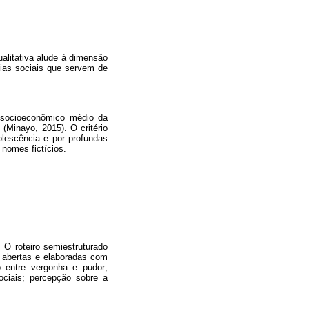
alitativa alude à dimensão
cias sociais que servem de
o socioeconômico médio da
(Minayo, 2015). O critério
olescência e por profundas
 nomes fictícios.
. O roteiro semiestruturado
s abertas e elaboradas com
o entre vergonha e pudor;
ociais; percepção sobre a