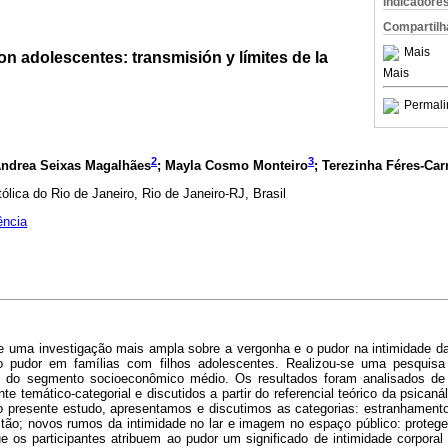
Indicadore
Compartilh
Mais
con adolescentes: transmisión y límites de la
Mais
Permali
2
3
Andrea Seixas Magalhães
; Mayla Cosmo Monteiro
; Terezinha Féres-Car
ólica do Rio de Janeiro, Rio de Janeiro-RJ, Brasil
ência
e uma investigação mais ampla sobre a vergonha e o pudor na intimidade da 
o pudor em famílias com filhos adolescentes. Realizou-se uma pesquisa 
tos do segmento socioeconômico médio. Os resultados foram analisados 
te temático-categorial e discutidos a partir do referencial teórico da psicaná
o presente estudo, apresentamos e discutimos as categorias: estranhament
ão; novos rumos da intimidade no lar e imagem no espaço público: protege
 os participantes atribuem ao pudor um significado de intimidade corporal 