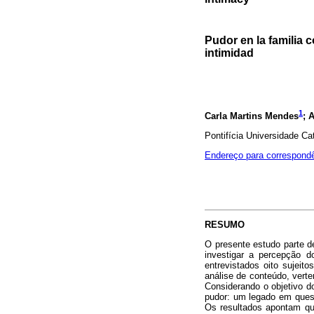
Pudor en la familia 
intimidad
1
Carla Martins Mendes
; 
Pontifícia Universidade Cat
Endereço para correspond
RESUMO
O presente estudo parte d
investigar a percepção d
entrevistados oito sujei
análise de conteúdo, verten
Considerando o objetivo d
pudor: um legado em quest
Os resultados apontam que