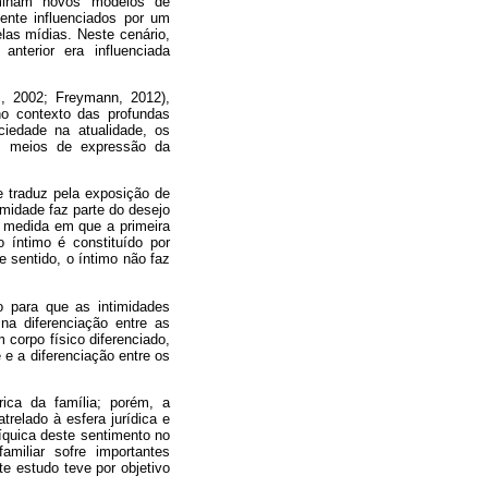
rminam novos modelos de
ente influenciados por um
las mídias. Neste cenário,
anterior era influenciada
s, 2002; Freymann, 2012),
no contexto das profundas
iedade na atualidade, os
os meios de expressão da
 traduz pela exposição de
imidade faz parte do desejo
a medida em que a primeira
 íntimo é constituído por
 sentido, o íntimo não faz
.
do para que as intimidades
na diferenciação entre as
corpo físico diferenciado,
 e a diferenciação entre os
rica da família; porém, a
trelado à esfera jurídica e
íquica deste sentimento no
amiliar sofre importantes
te estudo teve por objetivo