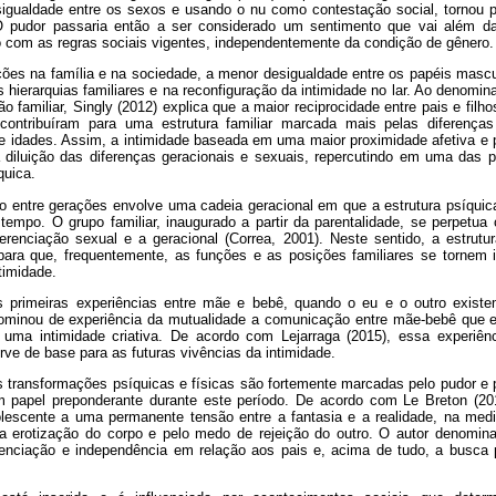
desigualdade entre os sexos e usando o nu como contestação social, tornou p
 O pudor passaria então a ser considerado um sentimento que vai além d
 com as regras sociais vigentes, independentemente da condição de gênero.
ções na família e na sociedade, a menor desigualdade entre os papéis mascul
hierarquias familiares e na reconfiguração da intimidade no lar. Ao denominar
 familiar, Singly (2012) explica que a maior reciprocidade entre pais e fil
, contribuíram para uma estrutura familiar marcada mais pelas diferenças
de idades. Assim, a intimidade baseada em uma maior proximidade afetiva e
 a diluição das diferenças geracionais e sexuais, repercutindo em uma das p
quica.
 entre gerações envolve uma cadeia geracional em que a estrutura psíquica,
empo. O grupo familiar, inaugurado a partir da parentalidade, se perpetua
ferenciação sexual e a geracional (Correa, 2001). Neste sentido, a estrutur
ir para que, frequentemente, as funções e as posições familiares se tornem 
ntimidade.
s primeiras experiências entre mãe e bebê, quando o eu e o outro existe
ominou de experiência da mutualidade a comunicação entre mãe-bebê que e
 uma intimidade criativa. De acordo com Lejarraga (2015), essa experiênc
erve de base para as futuras vivências da intimidade.
s transformações psíquicas e físicas são fortemente marcadas pelo pudor e 
apel preponderante durante este período. De acordo com Le Breton (201
olescente a uma permanente tensão entre a fantasia e a realidade, na med
 erotização do corpo e pelo medo de rejeição do outro. O autor denomin
renciação e independência em relação aos pais e, acima de tudo, a busca 