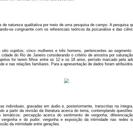
a de natureza qualitativa por meio de uma pesquisa de campo. A pesquisa qu
rnando-se congruente com os referenciais teóricos da psicanálise e das ciên
o oito sujeitos; cinco mulheres e três homens, pertencentes ao segment
 cidade do Rio de Janeiro considerando o critério de amostra por saturação 
ujeitos foi terem filhos entre os 12 e os 18 anos, período marcado pela ad
de e nas relações familiares. Para a apresentação de dados foram atribuídos
as individuais, gravadas em áudio e, posteriormente, transcritas na íntegra
lado a partir da revisão da literatura acerca do tema, contemplando questõe
 temáticos: percepção acerca do sentimento de vergonha; diferenciaçã
a vergonha e do pudor; vergonha e exposição da intimidade nas redes s
missão da intimidade entre gerações.