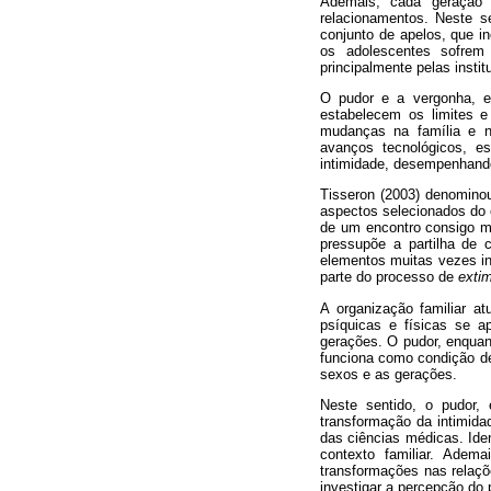
Ademais, cada geração 
relacionamentos. Neste s
conjunto de apelos, que i
os adolescentes sofrem a
principalmente pelas instit
O pudor e a vergonha, en
estabelecem os limites e
mudanças na família e n
avanços tecnológicos, e
intimidade, desempenhando
Tisseron (2003) denomin
aspectos selecionados do e
de um encontro consigo me
pressupõe a partilha de 
elementos muitas vezes in
parte do processo de
extim
A organização familiar at
psíquicas e físicas se a
gerações. O pudor, enquan
funciona como condição de 
sexos e as gerações.
Neste sentido, o pudor, 
transformação da intimidad
das ciências médicas. Ide
contexto familiar. Adema
transformações nas relaçõe
investigar a percepção do 