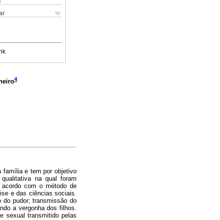
s
ar
nk
4
neiro
família e tem por objetivo
qualitativa na qual foram
de acordo com o método de
lise e das ciências sociais.
o do pudor; transmissão do
ndo a vergonha dos filhos.
e sexual transmitido pelas