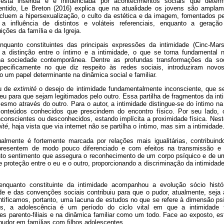
está inserida e é influenciada por acontecimentos sociais que dete
entido, Le Breton (2016) explica que na atualidade os jovens são amplam
ncluem a hipersexualização, o culto da estética e da imagem, fomentados pe
 influência de distintos e voláteis referenciais, enquanto a geração 
uições da família e da Igreja.
quanto constituintes das principais expressões da intimidade (Cinc-Mar
 a distinção entre o íntimo e a intimidade, o que se torna fundamental 
a sociedade contemporânea. Dentre as profundas transformações da soc
specificamente no que diz respeito às redes sociais, introduziram nov
 um papel determinante na dinâmica social e familiar.
ou de
extimité
o desejo de intimidade fundamentalmente inconsciente, que se
u para que sejam legitimados pelo outro. Essa partilha de fragmentos da int
smo através do outro. Para o autor, a intimidade distingue-se do íntimo n
conteúdos conhecidos que prescindem do encontro físico. Por seu lado, o
conscientes ou desconhecidos, estando implícita a proximidade física. Neste
ité
, haja vista que via internet não se partilha o íntimo, mas sim a intimidade
ualmente é fortemente marcada por relações mais igualitárias, contribuin
presentem de modo pouco diferenciado e com efeitos na transmissão e 
to sentimento que assegura o reconhecimento de um corpo psíquico e de um 
proteção entre o eu e o outro, proporcionando a discriminação da intimidade
enquanto constituinte da intimidade acompanhou a evolução sócio histó
e e das convenções sociais contribuiu para que o pudor, atualmente, seja a
ntificamos, portanto, uma lacuna de estudos no que se refere à dimensão ps
is, a adolescência é um período do ciclo vital em que a intimidade f
s parento-filiais e na dinâmica familiar como um todo. Face ao exposto, es
pudor em famílias com filhos adolescentes.