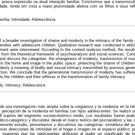
 pouca expressão na atual interação familiar. Concluímos que a transmiss
ade, tendo em vista a maior proximidade afetiva com os filhos e seus re
mília; Intimidade; Adolescência.
of a broader investigation of shame and modesty in the intimacy of the family 
amilies with adolescent children. Qualitative research was conducted in whic
ent were interviewed. According to the content analysis method, the result
 from the theoretical framework of psychoanalysis and social sciences. Consi
and discuss the categories: the strangeness of modesty; transmission of mod
 in the home and image in the public space: protecting the shame of children
modesty a meaning of bodily and sexual intimacy transmitted by previous genera
action. We conclude that the generational transmission of modesty has suffere
to the children and their reflexes in the transformation of family intimacy.
y; Intimacy; Adolescence.
 de una investigación más amplia sobre la vergüenza y la modestia en la inti
a percepción de la modestia en familias con hijos adolescentes. Se realizó un
 8 sujetos del segmento socioeconómico medio. Los resultados fueron ana
ático-categórico y discutidos desde el marco teórico del psicoanálisis y las 
presente estudio, presentamos y discutimos las categorías: extrañeza del pu
evas direcciones de intimidad en el hogar e imagen en el espacio público: p
s muestran que los participantes atribuyen al pudor un significado de in