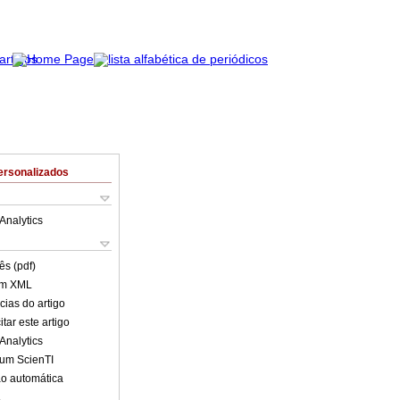
ersonalizados
Analytics
ês (pdf)
em XML
cias do artigo
tar este artigo
Analytics
lum ScienTI
o automática