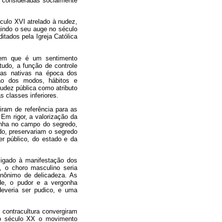
s consideradas socialmente
culo XVI atrelado à nudez,
gindo o seu auge no século
tados pela Igreja Católica
a em que é um sentimento
tudo, a função de controle
uras nativas na época dos
ção dos modos, hábitos e
nudez pública como atributo
 classes inferiores.
iram de referência para as
Em rigor, a valorização da
gonha no campo do segredo,
ido, preservariam o segredo
er público, do estado e da
 ligado à manifestação dos
, o choro masculino seria
inônimo de delicadeza. As
de, o pudor e a vergonha
deveria ser pudico, e uma
 contracultura convergiram
do século XX o movimento