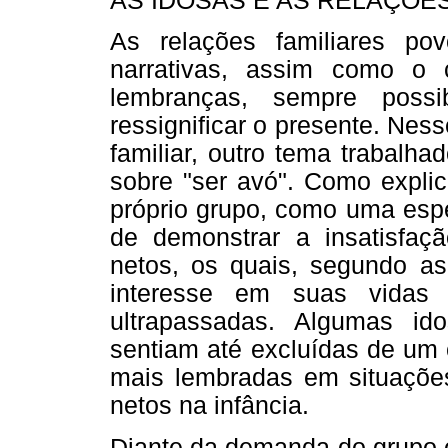
AS IDOSAS E AS RELAÇÕE
As relações familiares po
narrativas, assim como o c
lembranças, sempre possib
ressignificar o presente. Nes
familiar, outro tema trabalha
sobre "ser avó". Como explic
próprio grupo, como uma esp
de demonstrar a insatisfa
netos, os quais, segundo as
interesse em suas vidas
ultrapassadas. Algumas id
sentiam até excluídas de um 
mais lembradas em situaçõ
netos na infância.
Diante da demanda do grupo e