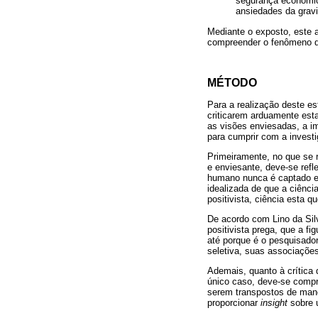
segurança econômica
ansiedades da gravi
Mediante o exposto, este 
compreender o fenômeno da
MÉTODO
Para a realização deste es
criticarem arduamente esta 
as visões enviesadas, a im
para cumprir com a invest
Primeiramente, no que se r
e enviesante, deve-se ref
humano nunca é captado em 
idealizada de que a ciênci
positivista, ciência esta 
De acordo com Lino da Silv
positivista prega, que a f
até porque é o pesquisado
seletiva, suas associações,
Ademais, quanto à crítica 
único caso, deve-se compre
serem transpostos de mane
proporcionar
insight
sobre u