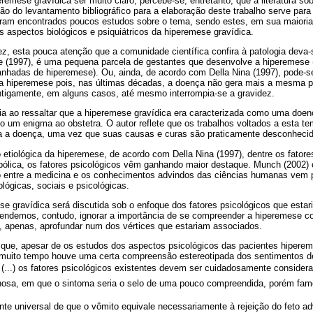
remese gravídica ser muito claro, percebe-se, entretanto, que a literatura so
ção do levantamento bibliográfico para a elaboração deste trabalho serve para
Foram encontrados poucos estudos sobre o tema, sendo estes, em sua maioria, 
os aspectos biológicos e psiquiátricos da hiperemese gravídica.
ez, esta pouca atenção que a comunidade científica confira à patologia deva-
 (1997), é uma pequena parcela de gestantes que desenvolve a hiperemese 
nhadas de hiperemese). Ou, ainda, de acordo com Della Nina (1997), pode-
a hiperemese pois, nas últimas décadas, a doença não gera mais a mesma p
ntigamente, em alguns casos, até mesmo interrompia-se a gravidez.
ia ao ressaltar que a hiperemese gravídica era caracterizada como uma doen
 um enigma ao obstetra. O autor reflete que os trabalhos voltados a esta te
 a doença, uma vez que suas causas e curas são praticamente desconhecid
 etiológica da hiperemese, de acordo com Della Nina (1997), dentre os fator
abólica, os fatores psicológicos vêm ganhando maior destaque. Munch (2002
o entre a medicina e os conhecimentos advindos das ciências humanas vem 
lógicas, sociais e psicológicas.
se gravídica será discutida sob o enfoque dos fatores psicológicos que esta
endemos, contudo, ignorar a importância de se compreender a hiperemese c
s, apenas, aprofundar num dos vértices que estariam associados.
que, apesar de os estudos dos aspectos psicológicos das pacientes hipere
 muito tempo houve uma certa compreensão estereotipada dos sentimentos de
: (...) os fatores psicológicos existentes devem ser cuidadosamente consider
nosa, em que o sintoma seria o selo de uma pouco compreendida, porém famosa,
te universal de que o vômito equivale necessariamente à rejeição do feto ad