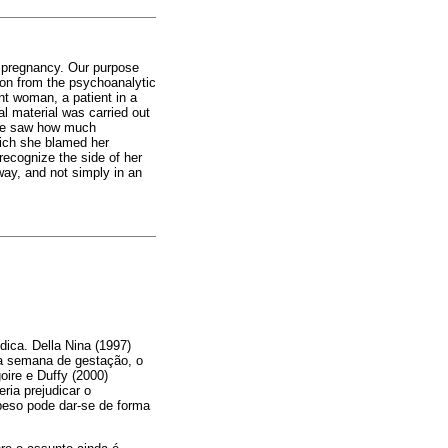
f pregnancy. Our purpose
ion from the psychoanalytic
nt woman, a patient in a
al material was carried out
 We saw how much
which she blamed her
 recognize the side of her
way, and not simply in an
ica. Della Nina (1997)
a semana de gestação, o
goire e Duffy (2000)
ia prejudicar o
peso pode dar-se de forma