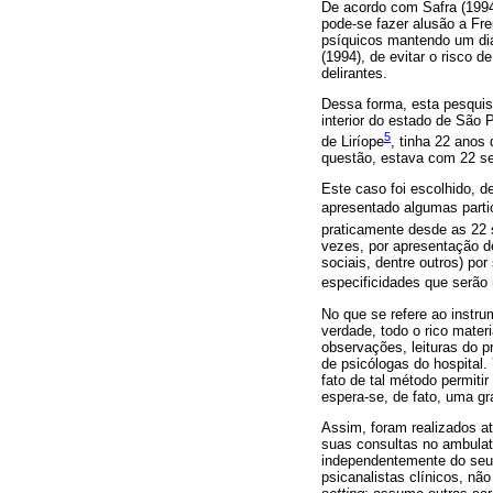
De acordo com Safra (1994),
pode-se fazer alusão a Fr
psíquicos mantendo um diál
(1994), de evitar o risco 
delirantes.
Dessa forma, esta pesquisa
interior do estado de São
5
de Liríope
, tinha 22 anos 
questão, estava com 22 se
Este caso foi escolhido, d
apresentado algumas partic
praticamente desde as 22 s
vezes, por apresentação de
sociais, dentre outros) po
especificidades que serão
No que se refere ao instru
verdade, todo o rico mate
observações, leituras do p
de psicólogas do hospital.
fato de tal método permiti
espera-se, de fato, uma gr
Assim, foram realizados at
suas consultas no ambulató
independentemente do seu 
psicanalistas clínicos, nã