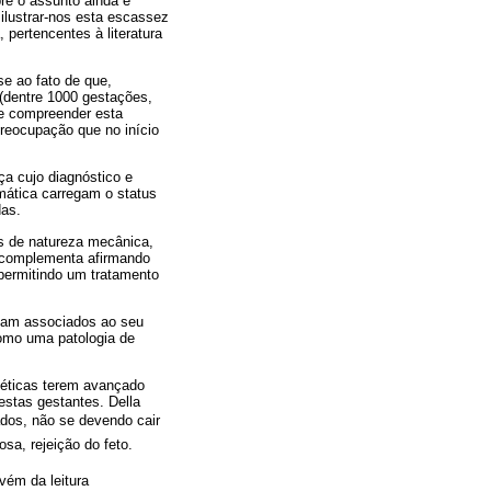
bre o assunto ainda é
 ilustrar-nos esta escassez
pertencentes à literatura
se ao fato de que,
(dentre 1000 gestações,
se compreender esta
reocupação que no início
ça cujo diagnóstico e
mática carregam o status
as.
es de natureza mecânica,
) complementa afirmando
permitindo um tratamento
riam associados ao seu
omo uma patologia de
méticas terem avançado
stas gestantes. Della
ados, não se devendo cair
 rejeição do feto.
vém da leitura