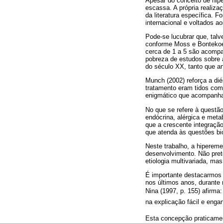
Apesar do conceito de hipe
escassa. A própria realiza
da literatura específica. 
internacional e voltados a
Pode-se lucubrar que, talv
conforme Moss e Bontekoe
cerca de 1 a 5 são acompa
pobreza de estudos sobre 
do século XX, tanto que a
Munch (2002) reforça a dié
tratamento eram tidos como
enigmático que acompanha
No que se refere à questão
endócrina, alérgica e met
que a crescente integraçã
que atenda às questões bio
Neste trabalho, a hipereme
desenvolvimento. Não pret
etiologia multivariada, ma
É importante destacarmos 
nos últimos anos, durante
Nina (1997, p. 155) afirma
na explicação fácil e enga
Esta concepção praticamen