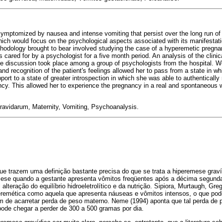
ymptomized by nausea and intense vomiting that persist over the long run o
hich would focus on the psychological aspects associated with its manifestat
hodology brought to bear involved studying the case of a hyperemetic pregna
 cared for by a psychologist for a five month period. An analysis of the clinic
he discussion took place among a group of psychologists from the hospital.
and recognition of the patient's feelings allowed her to pass from a state in 
port to a state of greater introspection in which she was able to authentically
ancy. This allowed her to experience the pregnancy in a real and spontaneous 
avidarum, Maternity, Vomiting, Psychoanalysis.
e trazem uma definição bastante precisa do que se trata a hiperemese gravíd
mese quando a gestante apresenta vômitos freqüentes após a décima segund
 alteração do equilíbrio hidroeletrolítico e da nutrição. Sipiora, Murtaugh, Gre
remética como aquela que apresenta náuseas e vômitos intensos, o que poder
ém de acarretar perda de peso materno. Neme (1994) aponta que tal perda de 
pode chegar a perder de 300 a 500 gramas por dia.