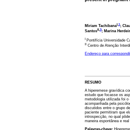
I,
1
Miriam Tachibana
; Cla
II,
3
Santos
; Marina Herdei
I
Pontifícia Universidade 
II
Centro de Atenção Interd
Endereço para correspond
RESUMO
A hiperemese gravídica co
estudo que focasse os aspe
metodologia utilizada foi 
acompanhada pela psicólog
discutidos entre o grupo d
paciente permitiram que el
introspecção, no qual pôde
maneira espontânea e real 
Palavras-chave:
Hiperemes