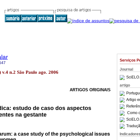
lar
Serviços P
547
Journal
) v.4 n.2 São Paulo ago. 2006
SciELO 
artigo
ARTIGOS ORIGINAIS
Portugu
Artigo 
Referên
ica: estudo de caso dos aspectos
Como ci
entes na gestante
SciELO 
Traduçã
rum: a case study of the psychological issues
Indicadore
t women