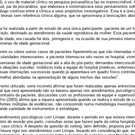
 o uso de material clínico na pesquisa psicanalítica faz-se imprescindível, ta
eud, pai da psicanálise, que elaborava e sistematizava seus pensamentos s
ogo contínuo entre a clínica e seus propósitos investigativos. Esta é a úni
de teorias sem referência clínica alguma, que se aproximaria a teorizações ab
 foi realizada a partir do estudo de uma única participante, paciente de um ho
 Paulo, destinado ao atendimento da saúde reprodutiva da mulher. Esta pacie
de idade, era casada há dois, primigesta e, na ocasião de sua primeira intern
manas de idade gestacional.
entre os vários outros casos de pacientes hipereméticas que são internadas no
ularidades interessantes: a paciente internou-se oito vezes no hospital, viv
emanas de idade gestacional até a alta do pós-parto; demandou interconsulta
 ideações suicidas; mobilizou toda a equipe do hospital (médicos, enfermeir
r suas internações sucessivas quando já aparentava um quadro físico controla
I
 melhor abordadas na apresentação de alguns trechos das sessões
.
mento utilizado, seria incorreto afirmar que foram realizadas apenas entrevist
rial que será apresentado não se baseou apenas nos atendimentos psicológi
rontuário da paciente, discussões com os profissionais da equipe e supervi
 Yin (2003) afirma que a riqueza apresentada quando se realiza o estudo de 
r fontes múltiplas de evidências, não consistindo numa metodologia investiga
ande variedade de instrumentos e estratégias.
endimentos psicológicos com Liríope, durante o período em que esteve intern
rio de revisão pós-parto, consultas estas que fazem parte da rotina hospital
caso clínico. A despeito da questão do
setting
; bem definido, proposta por F
o houve rigor nos atendimentos com Liríope, levando em consideração que, em