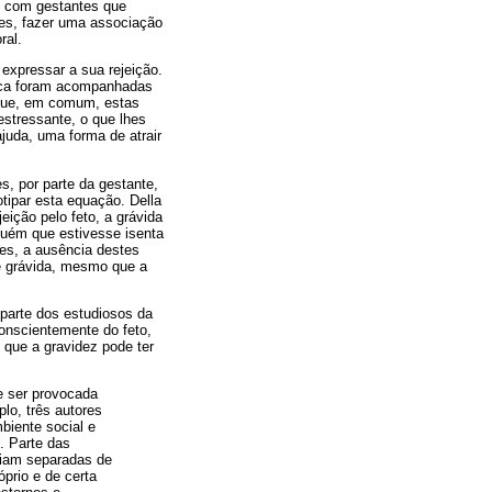
os com gestantes que
res, fazer uma associação
ral.
expressar a sua rejeição.
dica foram acompanhadas
e que, em comum, estas
stressante, o que lhes
uda, uma forma de atrair
, por parte da gestante,
tipar esta equação. Della
ição pelo feto, a grávida
uém que estivesse isenta
zes, a ausência destes
e grávida, mesmo que a
 parte dos estudiosos da
onscientemente do feto,
o que a gravidez pode ter
de ser provocada
lo, três autores
biente social e
. Parte das
viam separadas de
prio e de certa