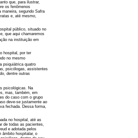
nto que, para ilustrar,
obre os fenômenos
ca maneira, segundo Safra
stratas e, até mesmo,
spital público, situado no
nte, que aqui chamaremos
ação na instituição em
 hospital, por ter
endo no mesmo
 psiquiátrica quatro
as, psicólogas, assistentes
do, dentre outras
as psicológicas. Na
cos, mas, também, em
sões do caso com o grupo
caso deve-se justamente ao
tiva fechada. Dessa forma,
ada no hospital, até as
ar de todas as pacientes,
reud e adotada pelos
 âmbito hospitalar, o