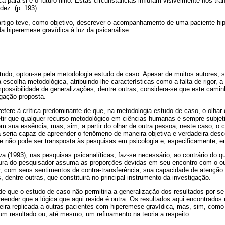
 para si e o futuro filho. Estas circunstâncias influíam visivelmente nos tra
dez. (p. 193)
artigo teve, como objetivo, descrever o acompanhamento de uma paciente h
 hiperemese gravídica à luz da psicanálise.
tudo, optou-se pela metodologia estudo de caso. Apesar de muitos autores, 
escolha metodológica, atribuindo-lhe características como a falta de rigor, a 
possibilidade de generalizações, dentre outras, considera-se que este caminh
igação proposta.
efere à crítica predominante de que, na metodologia estudo de caso, o olhar 
letir que qualquer recurso metodológico em ciências humanas é sempre subjet
sua essência, mas, sim, a partir do olhar de outra pessoa, neste caso, o ci
a seria capaz de apreender o fenômeno de maneira objetiva e verdadeira des
que não pode ser transposta às pesquisas em psicologia e, especificamente, e
a (1993), nas pesquisas psicanalíticas, faz-se necessário, ao contrário do 
igura do pesquisador assuma as proporções devidas em seu encontro com o ou
r, com seus sentimentos de contra-transferência, sua capacidade de atenção
 dentre outras, que constituirá no principal instrumento da investigação.
de que o estudo de caso não permitiria a generalização dos resultados por se
ender que a lógica que aqui reside é outra. Os resultados aqui encontrados 
ira replicada a outras pacientes com hiperemese gravídica, mas, sim, como 
m resultado ou, até mesmo, um refinamento na teoria a respeito.