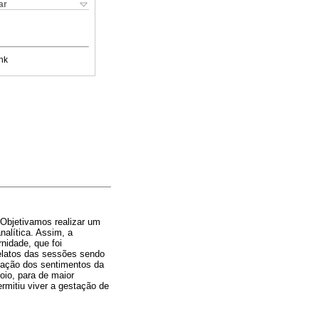
ar
nk
 Objetivamos realizar um
nalítica. Assim, a
nidade, que foi
relatos das sessões sendo
meação dos sentimentos da
oio, para de maior
rmitiu viver a gestação de