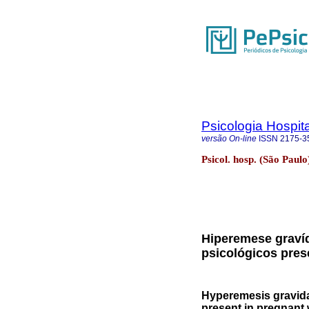
Psicologia Hospita
versão On-line
ISSN
2175-3
Psicol. hosp. (São Paulo
Hiperemese gravíd
psicológicos pres
Hyperemesis gravida
present in pregnan