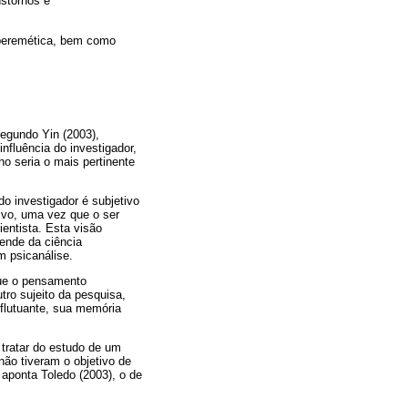
nstornos e
iperemética, bem como
segundo Yin (2003),
influência do investigador,
o seria o mais pertinente
do investigador é subjetivo
ivo, uma vez que o ser
entista. Esta visão
cende da ciência
m psicanálise.
que o pensamento
tro sujeito da pesquisa,
 flutuante, sua memória
 tratar do estudo de um
não tiveram o objetivo de
aponta Toledo (2003), o de