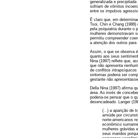
generalizada e precipitada
sofriam de vômitos incoer
entre os impulsos agressivo
É claro que, em determinad
Tsoi, Chin e Chang (1988)
pela psiquiatria durante 
mulheres demonstravam sen
permitiu compreender coe
a atenção dos outros para 
Assim, o que se observa é
quanto aos seus sentimento
Nina (1997) reflete que, a
que não apresenta nenhuma
de conflitos intrapsíquico
sintomas poderia ser com
gestante não apresentasse
Della Nina (1997) afirma q
área. Ao invés de concebe
poderia-se pensar que o que
desencadeado. Langer (198
(...) a aparição de 
amiúde por circunst
norte-americanos re
econômico sumament
mulheres grávidas 
seus maridos porque