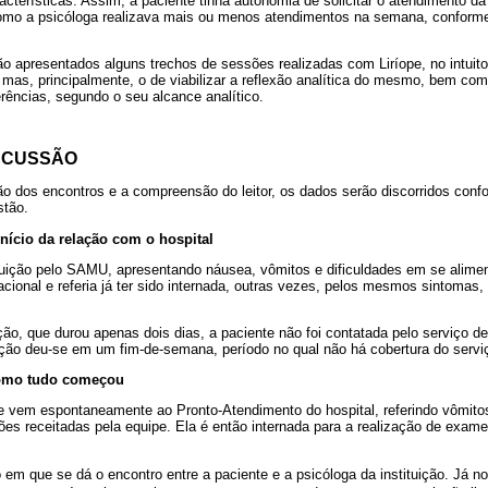
acterísticas. Assim, a paciente tinha autonomia de solicitar o atendimento da
como a psicóloga realizava mais ou menos atendimentos na semana, conforme
ão apresentados alguns trechos de sessões realizadas com Liríope, no intuit
 mas, principalmente, o de viabilizar a reflexão analítica do mesmo, bem como
erências, segundo o seu alcance analítico.
SCUSSÃO
ção dos encontros e a compreensão do leitor, os dados serão discorridos conf
stão.
início da relação com o hospital
tituição pelo SAMU, apresentando náusea, vômitos e dificuldades em se alime
ional e referia já ter sido internada, outras vezes, pelos mesmos sintomas,
ção, que durou apenas dois dias, a paciente não foi contatada pelo serviço de 
ção deu-se em um fim-de-semana, período no qual não há cobertura do serviç
Como tudo começou
e vem espontaneamente ao Pronto-Atendimento do hospital, referindo vômitos
es receitadas pela equipe. Ela é então internada para a realização de exame
em que se dá o encontro entre a paciente e a psicóloga da instituição. Já no 