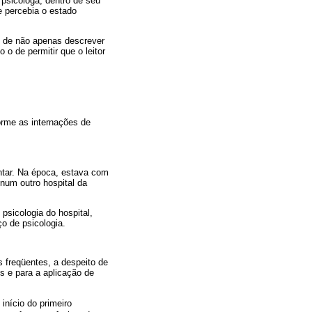
 psicóloga, dentro de seu
 percebia o estado
o de não apenas descrever
 o de permitir que o leitor
orme as internações de
ntar. Na época, estava com
 num outro hospital da
psicologia do hospital,
o de psicologia.
 freqüentes, a despeito de
s e para a aplicação de
início do primeiro