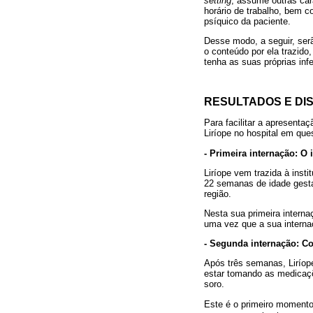
setting
; assume outras car
horário de trabalho, bem 
psíquico da paciente.
Desse modo, a seguir, ser
o conteúdo por ela trazido,
tenha as suas próprias inf
RESULTADOS E DI
Para facilitar a apresenta
Liríope no hospital em que
- Primeira internação: O 
Liríope vem trazida à ins
22 semanas de idade gestac
região.
Nesta sua primeira interna
uma vez que a sua interna
- Segunda internação: 
Após três semanas, Liríop
estar tomando as medicaçõ
soro.
Este é o primeiro momento 