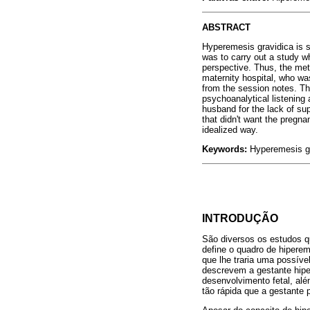
ABSTRACT
Hyperemesis gravidica is s
was to carry out a study w
perspective. Thus, the met
maternity hospital, who was
from the session notes. T
psychoanalytical listening 
husband for the lack of sup
that didn't want the pregn
idealized way.
Keywords:
Hyperemesis gr
INTRODUÇÃO
São diversos os estudos qu
define o quadro de hipere
que lhe traria uma possível
descrevem a gestante hipe
desenvolvimento fetal, al
tão rápida que a gestante 