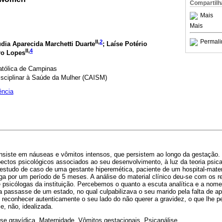
Compartilh
Mais
Mais
Permali
II,
2
udia Aparecida Marchetti Duarte
; Laíse Potério
II,
4
ro Lopes
Católica de Campinas
isciplinar à Saúde da Mulher (CAISM)
ência
nsiste em náuseas e vômitos intensos, que persistem ao longo da gestação.
ctos psicológicos associados ao seu desenvolvimento, à luz da teoria psica
o estudo de caso de uma gestante hiperemética, paciente de um hospital-mater
a por um período de 5 meses. A análise do material clínico deu-se com os 
e psicólogas da instituição. Percebemos o quanto a escuta analítica e a no
a passasse de um estado, no qual culpabilizava o seu marido pela falta de ap
 reconhecer autenticamente o seu lado do não querer a gravidez, o que lhe pe
e, não, idealizada.
e gravídica, Maternidade, Vômitos gestacionais, Psicanálise.