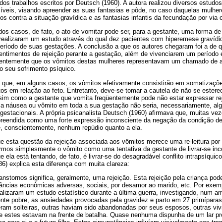
 dos trabalhos escritos por Deutsch (1960). A autora realizou diversos estud
cíveis, visando apreender as suas fantasias e pôde, no caso daquelas mulhe
s contra a situação gravídica e as fantasias infantis da fecundação por via o
os casos, de fato, o ato de vomitar pode ser, para a gestante, uma forma de 
 realizaram um estudo através do qual dez pacientes com hiperemese graví
o período de suas gestações. A conclusão a que os autores chegaram foi a d
timentos de rejeição perante a gestação, além de vivenciarem um período e
rentemente que os vômitos destas mulheres representavam um chamado de aj
o seu sofrimento psíquico.
 que, em alguns casos, os vômitos efetivamente consistirão em somatizações
s em relação ao feto. Entretanto, deve-se tomar a cautela de não se estereo
ssim como a gestante que vomita freqüentemente pode não estar expressar reje
 náusea ou vômito em toda a sua gestação não seria, necessariamente, alg
s gestacionais. A própria psicanalista Deutsch (1960) afirmava que, muitas ve
preendida como uma forte expressão inconsciente da negação da condição d
, conscientemente, nenhum repúdio quanto a ela.
ue esta questão da rejeição associada aos vômitos merece uma re-leitura por
rmos simplesmente o vômito como uma tentativa da gestante de livrar-se inc
 ela está tentando, de fato, é livrar-se do desagradável conflito intrapsíquic
6) explica esta diferença com muita clareza:
transtornos significa, geralmente, uma rejeição. Esta rejeição pela criança po
âncias econômicas adversas, sociais, por desamor ao marido, etc. Por exemp
alizaram um estudo estatístico durante a última guerra, investigando, num am
e pobre, as ansiedades provocadas pela gravidez e parto em 27 primíparas
eram solteiras, outras haviam sido abandonadas por seus esposos, outras vi
 estes estavam na frente de batalha. Quase nenhuma dispunha de um lar pró