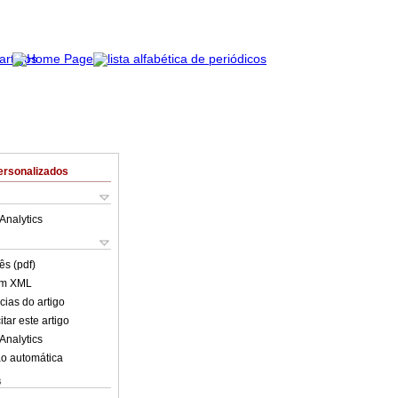
ersonalizados
Analytics
ês (pdf)
em XML
cias do artigo
tar este artigo
Analytics
o automática
s