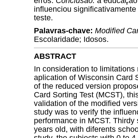
erros.
Conclusão:
a educação 
influenciou significativament
teste.
Palavras-chave:
Modified Car
Escolaridade; Idosos.
ABSTRACT
In consideration to limitation
aplication of Wisconsin Card 
of the reduced version propos
Card Sorting Test (MCST), this
validation of the modified vers
study was to verify the influen
performance in MCST. Thirdy s
years old, with diferents schoo
study, the subjects with 0 to 