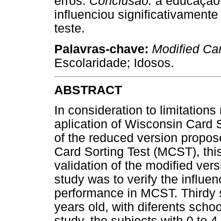
erros.
Conclusão:
a educação 
influenciou significativament
teste.
Palavras-chave:
Modified Car
Escolaridade; Idosos.
ABSTRACT
In consideration to limitation
aplication of Wisconsin Card 
of the reduced version propos
Card Sorting Test (MCST), this
validation of the modified vers
study was to verify the influen
performance in MCST. Thirdy s
years old, with diferents schoo
study, the subjects with 0 to 