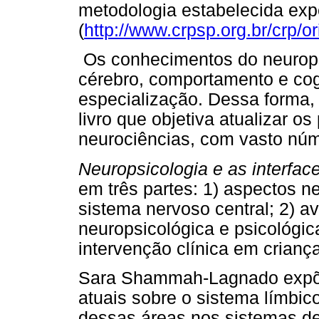
metodologia estabelecida exp
(
http://www.crpsp.org.br/crp/or
Os conhecimentos do neuropsi
cérebro, comportamento e co
especialização. Dessa forma
livro que objetiva atualizar os
neurociências, com vasto núm
Neuropsicologia e as interfa
em três partes: 1) aspectos n
sistema nervoso central; 2) a
neuropsicológica e psicológic
intervenção clínica em crianç
Sara Shammah-Lagnado expõe 
atuais sobre o sistema límbic
dessas áreas nos sistemas de