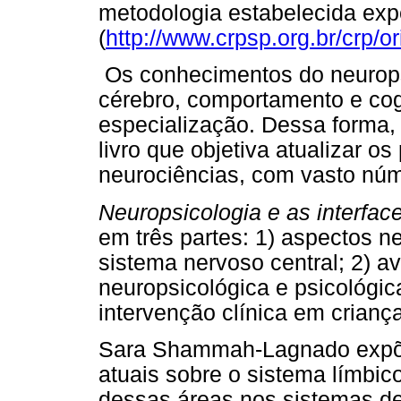
metodologia estabelecida exp
(
http://www.crpsp.org.br/crp/or
Os conhecimentos do neuropsi
cérebro, comportamento e co
especialização. Dessa forma
livro que objetiva atualizar os
neurociências, com vasto núm
Neuropsicologia e as interfa
em três partes: 1) aspectos n
sistema nervoso central; 2) a
neuropsicológica e psicológic
intervenção clínica em crianç
Sara Shammah-Lagnado expõe 
atuais sobre o sistema límbic
dessas áreas nos sistemas de